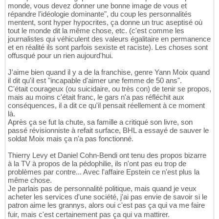
monde, vous devez donner une bonne image de vous et
répandre l'idéologie dominante", du coup les personnalités
mentent, sont hyper hypocrites, ça donne un truc aseptisé où
tout le monde dit la même chose, etc. (c'est comme les
journalistes qui véhiculent des valeurs égalitaire en permanence
et en réalité ils sont parfois sexiste et raciste). Les choses sont
offusqué pour un rien aujourd'hui.
J'aime bien quand il y a de la franchise, genre Yann Moix quand
il dit qu'il est "incapable d'aimer une femme de 50 ans".
C'était courageux (ou suicidaire, ou très con) de tenir se propos,
mais au moins c'était franc, le gars n'a pas réfléchit aux
conséquences, il a dit ce qu'il pensait réellement à ce moment
là.
Après ça se fut la chute, sa famille a critiqué son livre, son
passé révisionniste à refait surface, BHL a essayé de sauver le
soldat Moix mais ça n'a pas fonctionné.
Thierry Levy et Daniel Cohn-Bendi ont tenu des propos bizarre
à la TV à propos de la pédophilie, ils n'ont pas eu trop de
problèmes par contre... Avec l'affaire Epstein ce n'est plus la
même chose.
Je parlais pas de personnalité politique, mais quand je veux
acheter les services d'une société, j'ai pas envie de savoir si le
patron aime les grannys, alors oui c'est pas ça qui va me faire
fuir, mais c'est certainement pas ça qui va mattirer.