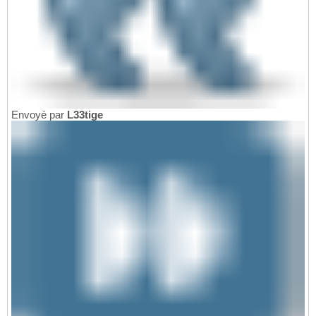
Envoyé par
L33tige