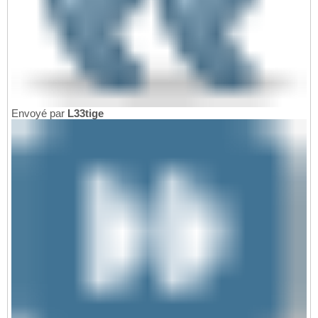
Envoyé par
L33tige