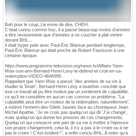
Bah pour le coup, j'ai envie de dire, CHEH.
C'était connu comme truc, il a passé beaucoup moins d'années
à être revisionniste que d'années à se coucher à plat ventre
devant BHL...
Il était hyper pote avec Paul-Éric Blanrue pendant longtemps,
Paul-Éric Blanrue qui était proche de Robert Faurisson à une
certaine époque.
https://www.programme-television.org/news-tv/Affaire-Yann-
Moix-son-ami-Bernard-Henri-Levy-le-defend-et-croit-en-sa-
redemption-VIDEO-4646995
Rappelant que Yann Moix a passé "des années de sa vie à
étudier la Torah", Bernard-Henri Lévy a toutefois concédé que
tout ce travail ait pu être motivé par un sentiment de culpabilité,
ce qu'il ne considère en aucun cas comme un problème. "La
culpabilité peut être un moteur de la rédemption, naturellement",
a estimé l'ennemi des Gilets Jaunes face au chroniqueur Jean-
Michel Apathie. "Je ne crois pas quelqu'un qui dit 'J'ai changé',
mais quelqu'un qui donne les preuves de ces changements.
Quelqu'un qui consacre une part de sa vie à mettre à l'épreuve
son propre changement, celui-là, il n'y a pas à le croire ou à ne
pas le croire ! C'est évident !", a enfin conclu BHL. A noter qu'à