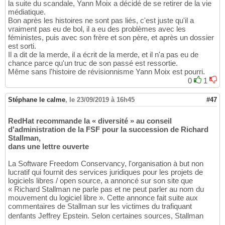
la suite du scandale, Yann Moix a décidé de se retirer de la vie
médiatique.
Bon après les histoires ne sont pas liés, c'est juste qu'il a
vraiment pas eu de bol, il a eu des problèmes avec les
féministes, puis avec son frère et son père, et après un dossier
est sorti.
Il a dit de la merde, il a écrit de la merde, et il n'a pas eu de
chance parce qu'un truc de son passé est ressortie.
Même sans l'histoire de révisionnisme Yann Moix est pourri.
0
1
Stéphane le calme
,
le 23/09/2019 à 16h45
#47
RedHat recommande la « diversité » au conseil
d'administration de la FSF pour la succession de Richard
Stallman,
dans une lettre ouverte
La Software Freedom Conservancy, l'organisation à but non
lucratif qui fournit des services juridiques pour les projets de
logiciels libres / open source, a annoncé sur son site que
« Richard Stallman ne parle pas et ne peut parler au nom du
mouvement du logiciel libre ». Cette annonce fait suite aux
commentaires de Stallman sur les victimes du trafiquant
denfants Jeffrey Epstein. Selon certaines sources, Stallman