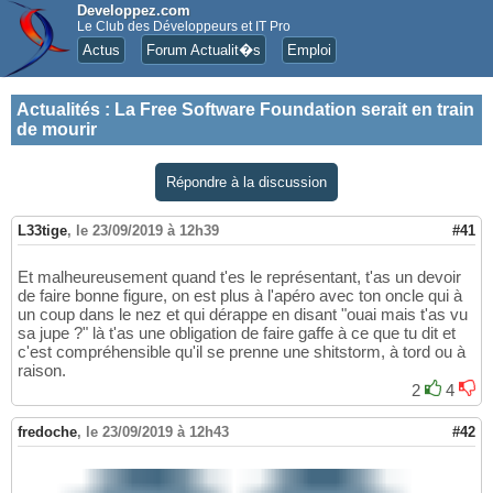
Developpez.com
Le Club des Développeurs et IT Pro
Actus
Forum Actualit�s
Emploi
Actualités
:
La Free Software Foundation serait en train
de mourir
Répondre à la discussion
L33tige
,
le 23/09/2019 à 12h39
#41
Et malheureusement quand t'es le représentant, t'as un devoir
de faire bonne figure, on est plus à l'apéro avec ton oncle qui à
un coup dans le nez et qui dérappe en disant "ouai mais t'as vu
sa jupe ?" là t'as une obligation de faire gaffe à ce que tu dit et
c'est compréhensible qu'il se prenne une shitstorm, à tord ou à
raison.
2
4
fredoche
,
le 23/09/2019 à 12h43
#42