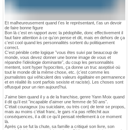
Et malheureusement quand t'es le représentant, t'as un devoir
de faire bonne figure
Bon là c'est en rapport avec la pédophilie, donc effectivement il
faut faire attention à ce qu'on pense et dit, mais en dehors de ça
c'est cool quand les personnalités sortent du politiquement
correct.
C'est pénible cette logique "vous êtes suivi par beaucoup de
monde, vous devez donner une bonne image de vous et
répandre l'idéologie dominante", du coup les personnalités
mentent, sont hyper hypocrites, ça donne un truc aseptisé où
tout le monde dit la même chose, etc. (c'est comme les
journalistes qui véhiculent des valeurs égalitaire en permanence
et en réalité ils sont parfois sexiste et raciste). Les choses sont
offusqué pour un rien aujourd'hui.
J'aime bien quand il y a de la franchise, genre Yann Moix quand
il dit qu'il est "incapable d'aimer une femme de 50 ans".
C'était courageux (ou suicidaire, ou très con) de tenir se propos,
mais au moins c'était franc, le gars n'a pas réfléchit aux
conséquences, il a dit ce qu'il pensait réellement à ce moment
là.
Après ça se fut la chute, sa famille a critiqué son livre, son