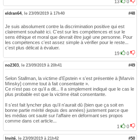
13
0
eldran64
,
le 23/09/2019 à 17h40
#48
Je suis absolument contre la discrimination positive qui est
clairement souhaité ici. C'est sur les compétences et sur le
sens éthique et moral que devrait être jugé une personne. Pour
les compétences c'est assez simple à vérifier pour le reste...
c'est plus délicat à évaluer.
19
0
no2303
,
le 23/09/2019 à 20h41
#49
Selon Stallman, la victime d'Epstein « s'est présentée à [Marvin
Minsky] comme tout à fait consentante ».
Ce n'est pas ce qu'il a dit... Il a simplement indiqué que le cas le
plus probable est que la victime était consentante.
Il s'est fait lyncher plus qu'il n'aurait dû (bien que ça soit en
bonne partie mérité depuis des années) justement parce que
les médias ont sauté sur l'affaire en déformant ses propos
comme dans cet article...
1
0
Invité
,
le 23/09/2019 à 21h42
#50