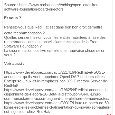
Source : https://www.redhat.com/en/blog/open-letter-free-
software-foundation-board-directors
Et vous ?
Pensez-vous que Red Hat est dans son bon droit démettre
cette recommandation ?
Quelles seraient, selon vous, les entités habilitées à faire des
recommandations au conseil d'administration de la Free
Software Foundation ?
La discrimination positive est-elle une mauvaise chose selon
vous ?
Voir aussi :
https://www.developpez.com/actu/221416/RedHat-et-SUSE-
annoncent-qu-ils-vont-supprimer-OpenLDAP-de-leurs-offres-
Enterprise-Linux-et-le-remplacer-par-389-Directory-Server-de-
RedHat/
https://www.developpez.com/actu/196254/RedHat-annonce-la-
disponibilite-de-Fedora-28-Beta-la-distribution-GNU-Linux-
communautaire-s-accompagne-d-une-plethore-de-nouveautes/
https://www.developpez.com/actu/39317/Linux-un-patch-de-60-
lignes-regle-les-problemes-d-alimentation-du-noyau-son-auteur-
est-ingenieur-chez-RedHat/