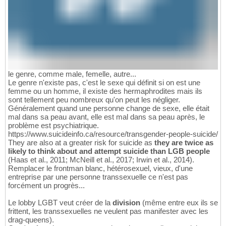
le genre, comme male, femelle, autre...
Le genre n'existe pas, c'est le sexe qui définit si on est une
femme ou un homme, il existe des hermaphrodites mais ils
sont tellement peu nombreux qu'on peut les négliger.
Généralement quand une personne change de sexe, elle était
mal dans sa peau avant, elle est mal dans sa peau après, le
problème est psychiatrique.
https://www.suicideinfo.ca/resource/transgender-people-suicide/
They are also at a greater risk for suicide as
they are twice as
likely to think about and attempt suicide than LGB people
(Haas et al., 2011; McNeill et al., 2017; Irwin et al., 2014).
Remplacer le frontman blanc, hétérosexuel, vieux, d'une
entreprise par une personne transsexuelle ce n'est pas
forcément un progrès...
Le lobby LGBT veut créer de la
division
(même entre eux ils se
frittent, les transsexuelles ne veulent pas manifester avec les
drag-queens).