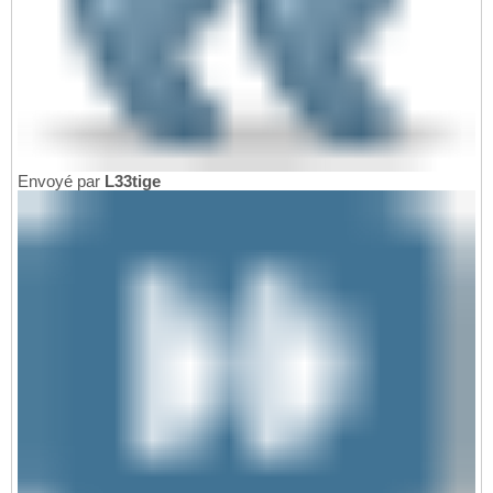
Envoyé par
L33tige