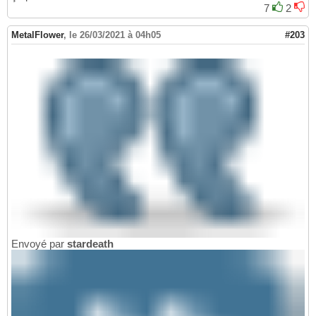
7
2
MetalFlower
,
le 26/03/2021 à 04h05
#203
Envoyé par
stardeath