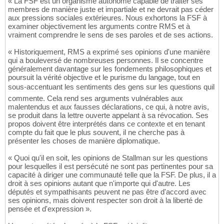
« La FSF est un organisme autonome capable de traiter ses
membres de manière juste et impartiale et ne devrait pas céder
aux pressions sociales extérieures. Nous exhortons la FSF à
examiner objectivement les arguments contre RMS et à
vraiment comprendre le sens de ses paroles et de ses actions.
« Historiquement, RMS a exprimé ses opinions d'une manière
qui a bouleversé de nombreuses personnes. Il se concentre
généralement davantage sur les fondements philosophiques et
poursuit la vérité objective et le purisme du langage, tout en
sous-accentuant les sentiments des gens sur les questions quil
commente. Cela rend ses arguments vulnérables aux
malentendus et aux fausses déclarations, ce qui, à notre avis,
se produit dans la lettre ouverte appelant à sa révocation. Ses
propos doivent être interprétés dans ce contexte et en tenant
compte du fait que le plus souvent, il ne cherche pas à
présenter les choses de manière diplomatique.
« Quoi qu'il en soit, les opinions de Stallman sur les questions
pour lesquelles il est persécuté ne sont pas pertinentes pour sa
capacité à diriger une communauté telle que la FSF. De plus, il a
droit à ses opinions autant que n'importe qui d'autre. Les
députés et sympathisants peuvent ne pas être d'accord avec
ses opinions, mais doivent respecter son droit à la liberté de
pensée et d'expression ».