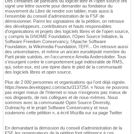
Des centaines de partisans du logiciel libre et l'open source ont
signé une lettre ouverte pour demander au fondateur du
mouvement du Libre de rendre son tablier, mais aussi à
l'ensemble du conseil d'administration de la FSF de
démissionner. Parmi les signataires de la pétition, on retrouve
des développeurs, contributeurs et hauts responsables
d'organisations et projets des logiciels libres et de l'open source,
y compris la GNOME Foundation, l'Open Source Initiative, la
Software Freedom Conservancy, l'Apache Software
Foundation, la Wikimedia Foundation, l'EFF... On retrouve aussi
des universitaires, et même un ancien eurodéputé membre du
Parti pirate suédois, en l'occurrence Amelia Andersdotter. Tous
s'insurgent contre le comportement jugé indésirable de RMS,
qui, selon eux, est une épine dans le pied de la communauté
des logiciels libres et open source.
Plus de 2 000 personnes et organisations qui l'ont déjà signée.
https://www.developpez.com/actu/313725/i. « Nous ne pouvons
pas exiger mieux de l'Internet si nous n'exigeons pas mieux de
nos dirigeants, de nos collègues et de nous-mêmes. Nous
sommes avec la communauté Open Source Diversity,
Outreachy et le projet Software Conservancy et nous
soutenons cette pétition », a écrit Mozilla sur sa page Twitter
En demandant la démission du conseil d'administration de la
FSF, les organisateurs de la pétition font référence à ces