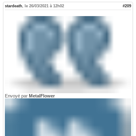
stardeath
,
le 26/03/2021 à 12h02
#209
Envoyé par
MetalFlower