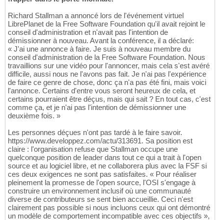
Richard Stallman a annoncé lors de l'événement virtuel
LibrePlanet de la Free Software Foundation qu'il avait rejoint le
conseil d'administration et n'avait pas l'intention de
démissionner à nouveau. Avant la conférence, il a déclaré:
« J'ai une annonce à faire. Je suis à nouveau membre du
conseil d'administration de la Free Software Foundation. Nous
travaillions sur une vidéo pour l'annoncer, mais cela s'est avéré
difficile, aussi nous ne l'avons pas fait. Je n'ai pas l'expérience
de faire ce genre de chose, donc ça n'a pas été fini, mais voici
l'annonce. Certains d'entre vous seront heureux de cela, et
certains pourraient être déçus, mais qui sait ? En tout cas, c'est
comme ça, et je n'ai pas l'intention de démissionner une
deuxième fois. »
Les personnes déçues n'ont pas tardé à le faire savoir.
https://www.developpez.com/actu/313691. Sa position est
claire : l'organisation refuse que Stallman occupe une
quelconque position de leader dans tout ce qui a trait à l'open
source et au logiciel libre, et ne collaborera plus avec la FSF si
ces deux exigences ne sont pas satisfaites. « Pour réaliser
pleinement la promesse de l'open source, l'OSI s'engage à
construire un environnement inclusif où une communauté
diverse de contributeurs se sent bien accueillie. Ceci n'est
clairement pas possible si nous incluons ceux qui ont démontré
un modèle de comportement incompatible avec ces objectifs »,