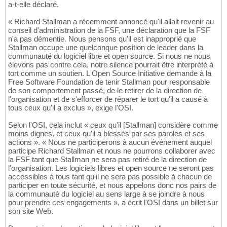
a-t-elle déclaré.
« Richard Stallman a récemment annoncé qu'il allait revenir au
conseil d'administration de la FSF, une déclaration que la FSF
n'a pas démentie. Nous pensons qu'il est inapproprié que
Stallman occupe une quelconque position de leader dans la
communauté du logiciel libre et open source. Si nous ne nous
élevons pas contre cela, notre silence pourrait être interprété à
tort comme un soutien. L'Open Source Initiative demande à la
Free Software Foundation de tenir Stallman pour responsable
de son comportement passé, de le retirer de la direction de
l'organisation et de s'efforcer de réparer le tort qu'il a causé à
tous ceux qu'il a exclus », exige l'OSI.
Selon l'OSI, cela inclut « ceux qu'il [Stallman] considère comme
moins dignes, et ceux qu'il a blessés par ses paroles et ses
actions ». « Nous ne participerons à aucun événement auquel
participe Richard Stallman et nous ne pourrons collaborer avec
la FSF tant que Stallman ne sera pas retiré de la direction de
l'organisation. Les logiciels libres et open source ne seront pas
accessibles à tous tant qu'il ne sera pas possible à chacun de
participer en toute sécurité, et nous appelons donc nos pairs de
la communauté du logiciel au sens large à se joindre à nous
pour prendre ces engagements », a écrit l'OSI dans un billet sur
son site Web.