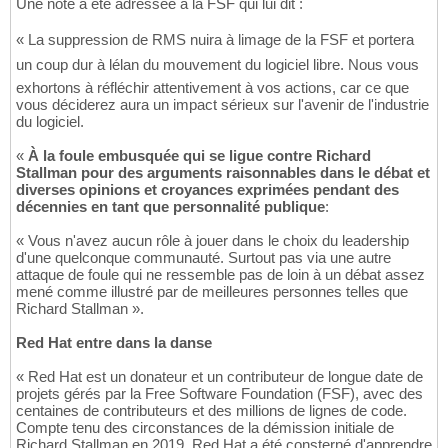
Une note a été adressée à la FSF qui lui dit :
« La suppression de RMS nuira à limage de la FSF et portera
un coup dur à lélan du mouvement du logiciel libre. Nous vous
exhortons à réfléchir attentivement à vos actions, car ce que
vous déciderez aura un impact sérieux sur l'avenir de l'industrie
du logiciel.
«
À la foule embusquée qui se ligue contre Richard
Stallman pour des arguments raisonnables dans le débat et
diverses opinions et croyances exprimées pendant des
décennies en tant que personnalité publique
:
« Vous n'avez aucun rôle à jouer dans le choix du leadership
d'une quelconque communauté. Surtout pas via une autre
attaque de foule qui ne ressemble pas de loin à un débat assez
mené comme illustré par de meilleures personnes telles que
Richard Stallman ».
Red Hat entre dans la danse
« Red Hat est un donateur et un contributeur de longue date de
projets gérés par la Free Software Foundation (FSF), avec des
centaines de contributeurs et des millions de lignes de code.
Compte tenu des circonstances de la démission initiale de
Richard Stallman en 2019, Red Hat a été consterné d'apprendre