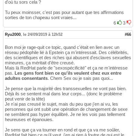
d'où tu sors cela ?
Tu peux moinsser, c'est pas pour autant que tes affirmations
sorties de ton chapeau sont vraies...
6
3
Ryu2000
,
le 24/09/2019 à 12h52
#66
Bon moi je rage-quit ce topic, quand c'était en lien avec un
réseau pédophile lié à Epstein ça m'intéressait. Des célébrités,
des scientifiques et des riches qui abusent d'esclaves sexuelles
mineures, ça méritait d'être creusé.
Mais là RedHat parle de "sexospécificité" et ça ne m'intéresse
pas.
Les gens font bien ce qu'ils veulent chez eux entre
adultes consentants
. Chem Sex ou je sais pas quoi...
Je pense que la majorité des transsexuelles ne vont pas bien.
Déjà ils se sentent mal dans leur corps... (donc le problème
peut venir de la tête)
Je n'ai pas creusé le sujet, mais du peu que j'en ai vu, les
personnes qui ont subit une opération de changement de sexe
ne semblent pas hyper équilibré. Je ne les vois pas tellement
heureuses et épanouies.
Je sens que ça va tourner en rond et que ça va me soûler,
RedHat fait bien ce qu'il veut, j'en ai rien à foutre de qui est le