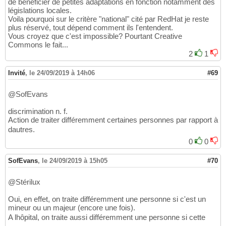
de bénéficier de petites adaptations en fonction notamment des
législations locales.
Voila pourquoi sur le critère "national" cité par RedHat je reste
plus réservé, tout dépend comment ils l'entendent.
Vous croyez que c'est impossible? Pourtant Creative
Commons le fait...
2
1
Invité
,
le 24/09/2019 à 14h06
#69
@SofEvans
discrimination n. f.
Action de traiter différemment certaines personnes par rapport à
dautres.
0
0
SofEvans
,
le 24/09/2019 à 15h05
#70
@Stérilux
Oui, en effet, on traite différemment une personne si c'est un
mineur ou un majeur (encore une fois).
A lhôpital, on traite aussi différemment une personne si cette