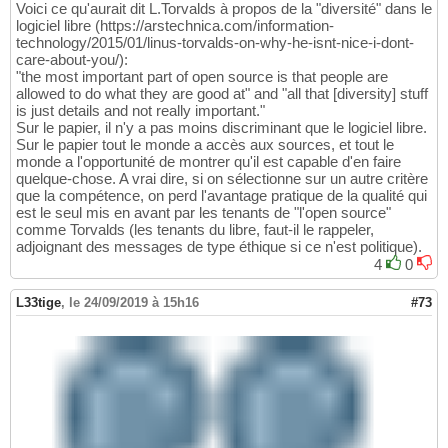
Voici ce qu'aurait dit L.Torvalds à propos de la "diversité" dans le
logiciel libre (https://arstechnica.com/information-
technology/2015/01/linus-torvalds-on-why-he-isnt-nice-i-dont-
care-about-you/):
"the most important part of open source is that people are
allowed to do what they are good at" and "all that [diversity] stuff
is just details and not really important."
Sur le papier, il n'y a pas moins discriminant que le logiciel libre.
Sur le papier tout le monde a accès aux sources, et tout le
monde a l'opportunité de montrer qu'il est capable d'en faire
quelque-chose. A vrai dire, si on sélectionne sur un autre critère
que la compétence, on perd l'avantage pratique de la qualité qui
est le seul mis en avant par les tenants de "l'open source"
comme Torvalds (les tenants du libre, faut-il le rappeler,
adjoignant des messages de type éthique si ce n'est politique).
4
0
L33tige
,
le 24/09/2019 à 15h16
#73