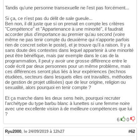
Tandis qu'une personne transexuelle ne l'est pas forcément...
Si ça, ce n'est pas du délit de sale gueule...
Ben non, il dit juste que si on prenait en compte les critères
"Compétence" et "Appartenance à une minorité", il faudrait
accorder plus d'importance au premier qu'au second (voire
même ne pas tenir compte du deuxième qui n'apporte parfois
rien de concret selon le poste), et je trouve qu'il a raison. Il y a
sans doute des contextes dans lequel appartenir à une minorité
peut être bénéfique, mais par exemple dans le cas de la
programmation, il peut y avoir une grosse différence entre le
code écrit par deux personnes pour un même problème, mais
ces différences seront plus liés à leur expériences (technos
étudiées, secteurs dans lesquels elles ont travaillés, méthodes
de gestion de projet utilisées) que de leur origine, religion ou
sexualité, alors pourquoi en tenir compte ?
Et ça marche dans les deux sens hein, pourquoi recruter
l'archétype du type barbu blanc à lunettes si une femme noire
avec une excellente vision à de meilleure compétences que lui
?
6
0
Ryu2000
,
le 24/09/2019 à 12h27
#62