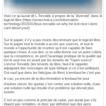
Voici ce qu'aurait dit L.Torvalds à propos de la "diversité" dans le
logiciel libre (https://arstechnica.com/information-
technology/2015/01/linus-torvalds-on-why-he-isnt-nice-i-dont-
care-about-you/):
Sur le papier, il n'y a pas moins discriminant que le logiciel libre.
Sur le papier tout le monde a accès aux sources, et tout le
monde a l'opportunité de montrer qu'il est capable de faire
quelque-chose. A vrai dire, si on sélectionne sur un autre critère
que la compétence, on perd l'avantage pratique de la qualité qui
est le seul mis en avant par les tenants de "l'open source"
comme Torvalds (les tenants du libre, faut-il le rappeler,
adjoignant des messages de type éthique si ce n'est politique).
Oui sauf que dans les faits(pas du libre) à lembauche c'est pas
le cas, ya encore de la discrimination à lembauche pour
d'autres raison, les quotas c'est certes une solution nulle, mais
une solution nulle qui résulte d'un problème qui devrait plus
exister.
C'est un peu comme le principe du radar, yen aurait pas s'ils
étaient pas rentables, et donc par définition que des gens