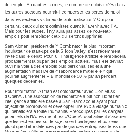
de lemploi. En dautres termes, le nombre demplois créés dans
les autres secteurs pourrait-il compenser les pertes demploi
dans les secteurs victimes de lautomatisation ? Oui pour
certains, ceux qui sont optimistes quant à l'avenir avec l'IA.
Mais pour les autres, il n'y aura pas assez de nouveaux
emplois pour remplacer ceux qui seront supprimés.
Sam Altman, président de Y Combinator, le plus important
incubateur de start-ups de la Silicon Valley, s'est récemment
invité dans le débat. Pour lui, l'intelligence artificielle remplacera
probablement la plupart des emplois actuels, mais elle devrait
ouvrir la voie à des emplois plus personnalisés et à une
augmentation massive de « l'abondance matérielle » qui
pourrait augmenter le PIB mondial de 50 % par an pendant
quelques décennies.
Pour information, Altman est cofondateur avec Elon Musk
d'OpenAI, une association de recherche à but non lucratif en
intelligence artificielle basée à San Francisco et ayant pour
objectif de promouvoir et développer une IA « à visage humain »
qui bénéficiera à toute l'humanité. Préoccupés par les dangers
potentiels de l'IA, les membres d'OpenAI souhaitaient s'assurer
que les recherches sur le sujet soient partagées et publiées
plutôt que d'être détenues par de grandes entreprises telles que
Google. Sam Altman a également été partisan du revenu de