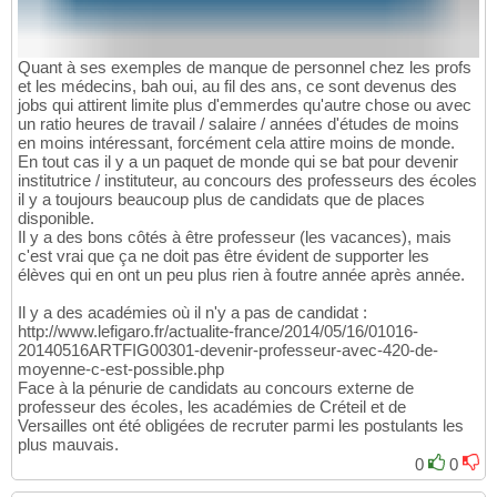
Quant à ses exemples de manque de personnel chez les profs
et les médecins, bah oui, au fil des ans, ce sont devenus des
jobs qui attirent limite plus d'emmerdes qu'autre chose ou avec
un ratio heures de travail / salaire / années d'études de moins
en moins intéressant, forcément cela attire moins de monde.
En tout cas il y a un paquet de monde qui se bat pour devenir
institutrice / instituteur, au concours des professeurs des écoles
il y a toujours beaucoup plus de candidats que de places
disponible.
Il y a des bons côtés à être professeur (les vacances), mais
c'est vrai que ça ne doit pas être évident de supporter les
élèves qui en ont un peu plus rien à foutre année après année.
Il y a des académies où il n'y a pas de candidat :
http://www.lefigaro.fr/actualite-france/2014/05/16/01016-
20140516ARTFIG00301-devenir-professeur-avec-420-de-
moyenne-c-est-possible.php
Face à la pénurie de candidats au concours externe de
professeur des écoles, les académies de Créteil et de
Versailles ont été obligées de recruter parmi les postulants les
plus mauvais.
0
0