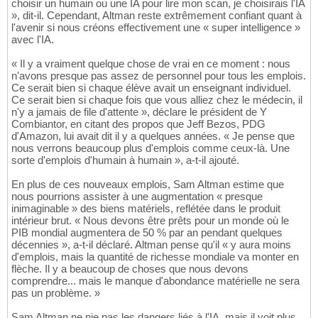
choisir un humain ou une IA pour lire mon scan, je choisirais l'IA
», dit-il. Cependant, Altman reste extrêmement confiant quant à
l'avenir si nous créons effectivement une « super intelligence »
avec l'IA.
« Il y a vraiment quelque chose de vrai en ce moment : nous
n'avons presque pas assez de personnel pour tous les emplois.
Ce serait bien si chaque élève avait un enseignant individuel.
Ce serait bien si chaque fois que vous alliez chez le médecin, il
n'y a jamais de file d'attente », déclare le président de Y
Combiantor, en citant des propos que Jeff Bezos, PDG
d'Amazon, lui avait dit il y a quelques années. « Je pense que
nous verrons beaucoup plus d'emplois comme ceux-là. Une
sorte d'emplois d'humain à humain », a-t-il ajouté.
En plus de ces nouveaux emplois, Sam Altman estime que
nous pourrions assister à une augmentation « presque
inimaginable » des biens matériels, reflétée dans le produit
intérieur brut. « Nous devons être prêts pour un monde où le
PIB mondial augmentera de 50 % par an pendant quelques
décennies », a-t-il déclaré. Altman pense qu'il « y aura moins
d'emplois, mais la quantité de richesse mondiale va monter en
flèche. Il y a beaucoup de choses que nous devons
comprendre... mais le manque d'abondance matérielle ne sera
pas un problème. »
Sam Altman ne nie pas les dangers liés à l'IA, mais il voit plus