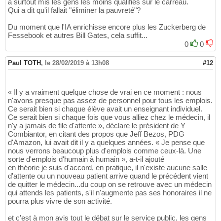
a surtout mis les gens les moins qualifiés sur le carreau.
Qui a dit qu'il fallait "éliminer la pauvreté"?
Du moment que l'IA enrichisse encore plus les Zuckerberg de
Fessebook et autres Bill Gates, cela suffit...
0
0
Paul TOTH
,
le 28/02/2019 à 13h08
#12
« Il y a vraiment quelque chose de vrai en ce moment : nous
n'avons presque pas assez de personnel pour tous les emplois.
Ce serait bien si chaque élève avait un enseignant individuel.
Ce serait bien si chaque fois que vous alliez chez le médecin, il
n'y a jamais de file d'attente », déclare le président de Y
Combiantor, en citant des propos que Jeff Bezos, PDG
d'Amazon, lui avait dit il y a quelques années. « Je pense que
nous verrons beaucoup plus d'emplois comme ceux-là. Une
sorte d'emplois d'humain à humain », a-t-il ajouté
en théorie je suis d'accord, en pratique, il n'existe aucune salle
d'attente ou un nouveau patient arrive quand le précédent vient
de quitter le médecin...du coup on se retrouve avec un médecin
qui attends les patients, s'il n'augmente pas ses honoraires il ne
pourra plus vivre de son activité.
et c'est à mon avis tout le débat sur le service public, les gens