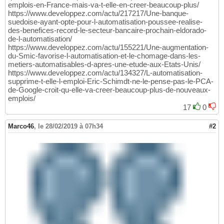
emplois-en-France-mais-va-t-elle-en-creer-beaucoup-plus/
https://www.developpez.com/actu/217217/Une-banque-
suedoise-ayant-opte-pour-l-automatisation-poussee-realise-
des-benefices-record-le-secteur-bancaire-prochain-eldorado-
de-l-automatisation/
https://www.developpez.com/actu/155221/Une-augmentation-
du-Smic-favorise-l-automatisation-et-le-chomage-dans-les-
metiers-automatisables-d-apres-une-etude-aux-Etats-Unis/
https://www.developpez.com/actu/134327/L-automatisation-
supprime-t-elle-l-emploi-Eric-Schimdt-ne-le-pense-pas-le-PCA-
de-Google-croit-qu-elle-va-creer-beaucoup-plus-de-nouveaux-
emplois/
17
0
Marco46
,
le 28/02/2019 à 07h34
#2