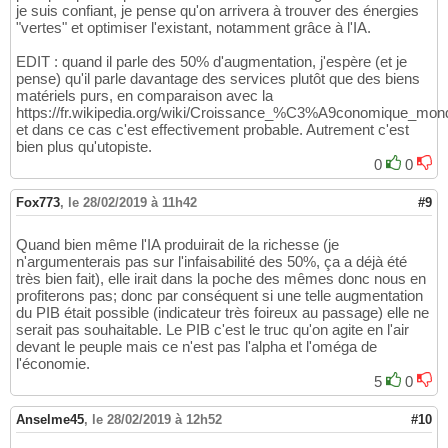
je suis confiant, je pense qu'on arrivera à trouver des énergies
"vertes" et optimiser l'existant, notamment grâce à l'IA.
EDIT : quand il parle des 50% d'augmentation, j'espère (et je
pense) qu'il parle davantage des services plutôt que des biens
matériels purs, en comparaison avec la
https://fr.wikipedia.org/wiki/Croissance_%C3%A9conomique_m
et dans ce cas c'est effectivement probable. Autrement c'est
bien plus qu'utopiste.
0
0
Fox773
,
le 28/02/2019 à 11h42
#9
Quand bien même l'IA produirait de la richesse (je
n'argumenterais pas sur l'infaisabilité des 50%, ça a déjà été
très bien fait), elle irait dans la poche des mêmes donc nous en
profiterons pas; donc par conséquent si une telle augmentation
du PIB était possible (indicateur très foireux au passage) elle ne
serait pas souhaitable. Le PIB c'est le truc qu'on agite en l'air
devant le peuple mais ce n'est pas l'alpha et l'oméga de
l'économie.
5
0
Anselme45
,
le 28/02/2019 à 12h52
#10