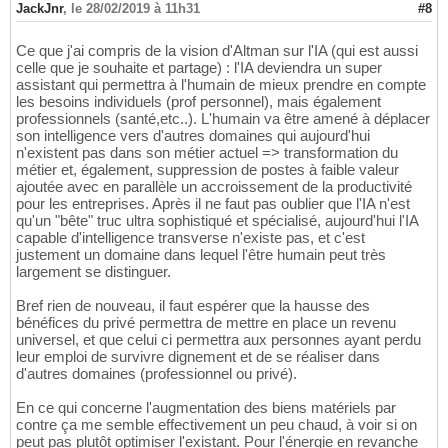
JackJnr
,
le 28/02/2019 à 11h31
#8
Ce que j'ai compris de la vision d'Altman sur l'IA (qui est aussi
celle que je souhaite et partage) : l'IA deviendra un super
assistant qui permettra à l'humain de mieux prendre en compte
les besoins individuels (prof personnel), mais également
professionnels (santé,etc..). L'humain va être amené à déplacer
son intelligence vers d'autres domaines qui aujourd'hui
n'existent pas dans son métier actuel => transformation du
métier et, également, suppression de postes à faible valeur
ajoutée avec en parallèle un accroissement de la productivité
pour les entreprises. Après il ne faut pas oublier que l'IA n'est
qu'un "bête" truc ultra sophistiqué et spécialisé, aujourd'hui l'IA
capable d'intelligence transverse n'existe pas, et c'est
justement un domaine dans lequel l'être humain peut très
largement se distinguer.
Bref rien de nouveau, il faut espérer que la hausse des
bénéfices du privé permettra de mettre en place un revenu
universel, et que celui ci permettra aux personnes ayant perdu
leur emploi de survivre dignement et de se réaliser dans
d'autres domaines (professionnel ou privé).
En ce qui concerne l'augmentation des biens matériels par
contre ça me semble effectivement un peu chaud, à voir si on
peut pas plutôt optimiser l'existant. Pour l'énergie en revanche