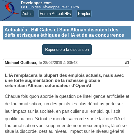
Developpez.com
Le Club des Développeurs et IT Pro
Actus
Forum Actualit�s
Emploi
Actualités
:
Bill Gates et Sam Altman discutent des
défis et risques éthiques de l'IA et de sa concurrence
Répondre à la discussion
Michael Guilloux
,
le 28/02/2019 à 03h48
#1
L'IA remplacera la plupart des emplois actuels, mais avec
une forte augmentation de la richesse globale
selon Sam Altman, cofondateur d'OpenAI
Chaque fois quon aborde la question de lintelligence artificielle et
de l'automatisation, lun des points les plus débattus porte sur
leur impact sur la société, en particulier sur lemploi, quil soit
qualifié ou non. Si tout le monde saccorde sur le fait que l'IA et
l'automatisation vont supprimer de nombreux emplois, là où se
situe la discorde, cest au niveau limpact sur le niveau général