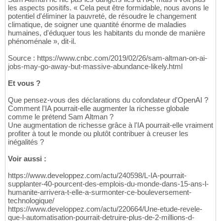
les aspects positifs. « Cela peut être formidable, nous avons le
potentiel d'éliminer la pauvreté, de résoudre le changement
climatique, de soigner une quantité énorme de maladies
humaines, d'éduquer tous les habitants du monde de manière
phénoménale », dit-il.
Source : https://www.cnbc.com/2019/02/26/sam-altman-on-ai-
jobs-may-go-away-but-massive-abundance-likely.html
Et vous ?
Que pensez-vous des déclarations du cofondateur d'OpenAI ?
Comment l'IA pourrait-elle augmenter la richesse globale
comme le prétend Sam Altman ?
Une augmentation de richesse grâce à l'IA pourrait-elle vraiment
profiter à tout le monde ou plutôt contribuer à creuser les
inégalités ?
Voir aussi :
https://www.developpez.com/actu/240598/L-IA-pourrait-
supplanter-40-pourcent-des-emplois-du-monde-dans-15-ans-l-
humanite-arrivera-t-elle-a-surmonter-ce-bouleversement-
technologique/
https://www.developpez.com/actu/220664/Une-etude-revele-
que-l-automatisation-pourrait-detruire-plus-de-2-millions-d-