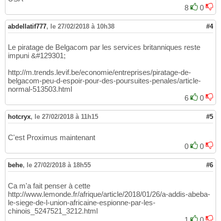
8
0
abdellatif777
,
le 27/02/2018 à 10h38
#4
Le piratage de Belgacom par les services britanniques reste
impuni &#129301;
http://m.trends.levif.be/economie/entreprises/piratage-de-
belgacom-peu-d-espoir-pour-des-poursuites-penales/article-
normal-513503.html
6
0
hotcryx
,
le 27/02/2018 à 11h15
#5
C'est Proximus maintenant
0
0
behe
,
le 27/02/2018 à 18h55
#6
Ca m'a fait penser à cette
http://www.lemonde.fr/afrique/article/2018/01/26/a-addis-abeba-
le-siege-de-l-union-africaine-espionne-par-les-
chinois_5247521_3212.html
1
0