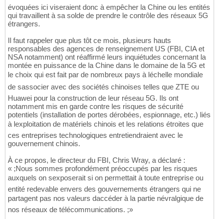
évoquées ici viseraient donc à empêcher la Chine ou les entités
qui travaillent à sa solde de prendre le contrôle des réseaux 5G
étrangers.
Il faut rappeler que plus tôt ce mois, plusieurs hauts
responsables des agences de renseignement US (FBI, CIA et
NSA notamment) ont réaffirmé leurs inquiétudes concernant la
montée en puissance de la Chine dans le domaine de la 5G et
le choix qui est fait par de nombreux pays à léchelle mondiale
de sassocier avec des sociétés chinoises telles que ZTE ou
Huawei pour la construction de leur réseau 5G. Ils ont
notamment mis en garde contre les risques de sécurité
potentiels (installation de portes dérobées, espionnage, etc.) liés
à lexploitation de matériels chinois et les relations étroites que
ces entreprises technologiques entretiendraient avec le
gouvernement chinois.
À ce propos, le directeur du FBI, Chris Wray, a déclaré :
« ;Nous sommes profondément préoccupés par les risques
auxquels on sexposerait si on permettait à toute entreprise ou
entité redevable envers des gouvernements étrangers qui ne
partagent pas nos valeurs daccéder à la partie névralgique de
nos réseaux de télécommunications. ;»