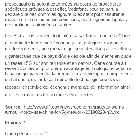
préoccupations seront examinées au cours de procédures
spécifiques prévues à cet effet. Vodafone, pour sa part, a
déclaré que des contrôles rigoureux existent pour assurer le
respect strict de toutes les conditions, des exigences légales,
des pratiques autorisées et autres.
Les États-Unis auraient tout intérêt à sacharner contre la Chine
et combattre la menace économique et politique croissante
quelle représente, une menace qui se matérialise par les efforts
gigantesques que ce pays dAsie déploie afin de mettre en place
un réseau 5G sur son territoire et en dehors. Cette course au
réseau 5G devrait procurer un avantage technologique certain à
la nation qui parviendra la première à la développer compte tenu
du fait que, plus tard, cest sur cette technologie que devrait
reposer lensemble de léconomie mondiale de linformation ainsi
que lessor dautres technologies émergentes.
Source
: http://www.afr.com/news/economy/trade/us-warns-
turnbull-not-to-use-china-for-5g-network-20180223-h0wkcl
Et vous ?
Quen pensez-vous ?