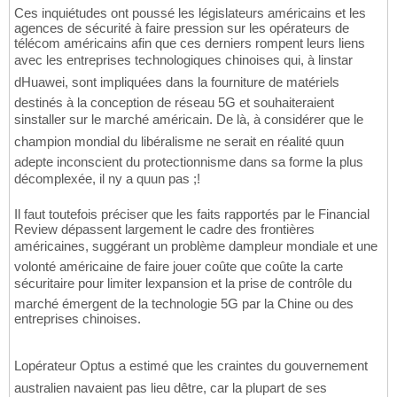
Ces inquiétudes ont poussé les législateurs américains et les
agences de sécurité à faire pression sur les opérateurs de
télécom américains afin que ces derniers rompent leurs liens
avec les entreprises technologiques chinoises qui, à linstar
dHuawei, sont impliquées dans la fourniture de matériels
destinés à la conception de réseau 5G et souhaiteraient
sinstaller sur le marché américain. De là, à considérer que le
champion mondial du libéralisme ne serait en réalité quun
adepte inconscient du protectionnisme dans sa forme la plus
décomplexée, il ny a quun pas ;!
Il faut toutefois préciser que les faits rapportés par le Financial
Review dépassent largement le cadre des frontières
américaines, suggérant un problème dampleur mondiale et une
volonté américaine de faire jouer coûte que coûte la carte
sécuritaire pour limiter lexpansion et la prise de contrôle du
marché émergent de la technologie 5G par la Chine ou des
entreprises chinoises.
Lopérateur Optus a estimé que les craintes du gouvernement
australien navaient pas lieu dêtre, car la plupart de ses