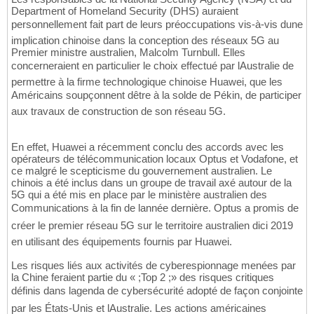
Department of Homeland Security (DHS) auraient
personnellement fait part de leurs préoccupations vis-à-vis dune
implication chinoise dans la conception des réseaux 5G au
Premier ministre australien, Malcolm Turnbull. Elles
concerneraient en particulier le choix effectué par lAustralie de
permettre à la firme technologique chinoise Huawei, que les
Américains soupçonnent dêtre à la solde de Pékin, de participer
aux travaux de construction de son réseau 5G.
En effet, Huawei a récemment conclu des accords avec les
opérateurs de télécommunication locaux Optus et Vodafone, et
ce malgré le scepticisme du gouvernement australien. Le
chinois a été inclus dans un groupe de travail axé autour de la
5G qui a été mis en place par le ministère australien des
Communications à la fin de lannée dernière. Optus a promis de
créer le premier réseau 5G sur le territoire australien dici 2019
en utilisant des équipements fournis par Huawei.
Les risques liés aux activités de cyberespionnage menées par
la Chine feraient partie du « ;Top 2 ;» des risques critiques
définis dans lagenda de cybersécurité adopté de façon conjointe
par les États-Unis et lAustralie. Les actions américaines