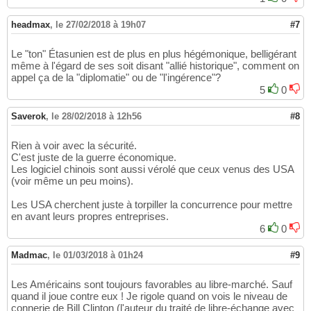
headmax
,
le 27/02/2018 à 19h07
#7
Le "ton" Étasunien est de plus en plus hégémonique, belligérant
même à l'égard de ses soit disant "allié historique", comment on
appel ça de la "diplomatie" ou de "l'ingérence"?
5
0
Saverok
,
le 28/02/2018 à 12h56
#8
Rien à voir avec la sécurité.
C'est juste de la guerre économique.
Les logiciel chinois sont aussi vérolé que ceux venus des USA
(voir même un peu moins).
Les USA cherchent juste à torpiller la concurrence pour mettre
en avant leurs propres entreprises.
6
0
Madmac
,
le 01/03/2018 à 01h24
#9
Les Américains sont toujours favorables au libre-marché. Sauf
quand il joue contre eux ! Je rigole quand on vois le niveau de
connerie de Bill Clinton (l'auteur du traité de libre-échange avec