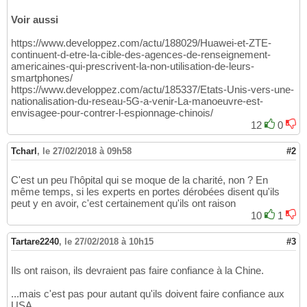
Voir aussi
https://www.developpez.com/actu/188029/Huawei-et-ZTE-
continuent-d-etre-la-cible-des-agences-de-renseignement-
americaines-qui-prescrivent-la-non-utilisation-de-leurs-
smartphones/
https://www.developpez.com/actu/185337/Etats-Unis-vers-une-
nationalisation-du-reseau-5G-a-venir-La-manoeuvre-est-
envisagee-pour-contrer-l-espionnage-chinois/
12
0
Tcharl
,
le 27/02/2018 à 09h58
#2
C'est un peu l'hôpital qui se moque de la charité, non ? En
même temps, si les experts en portes dérobées disent qu'ils
peut y en avoir, c'est certainement qu'ils ont raison
10
1
Tartare2240
,
le 27/02/2018 à 10h15
#3
Ils ont raison, ils devraient pas faire confiance à la Chine.
...mais c'est pas pour autant qu'ils doivent faire confiance aux
USA