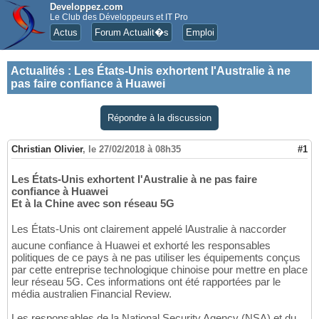
Developpez.com
Le Club des Développeurs et IT Pro
Actus
Forum Actualit�s
Emploi
Actualités
:
Les États-Unis exhortent l'Australie à ne
pas faire confiance à Huawei
Répondre à la discussion
Christian Olivier
,
le 27/02/2018 à 08h35
#1
Les États-Unis exhortent l'Australie à ne pas faire
confiance à Huawei
Et à la Chine avec son réseau 5G
Les États-Unis ont clairement appelé lAustralie à naccorder
aucune confiance à Huawei et exhorté les responsables
politiques de ce pays à ne pas utiliser les équipements conçus
par cette entreprise technologique chinoise pour mettre en place
leur réseau 5G. Ces informations ont été rapportées par le
média australien Financial Review.
Les responsables de la National Security Agency (NSA) et du