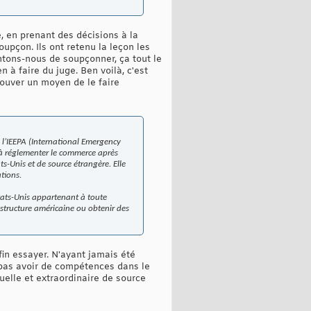
e, en prenant des décisions à la
upçon. Ils ont retenu la leçon les
entons-nous de soupçonner, ça tout le
 à faire du juge. Ben voilà, c'est
trouver un moyen de le faire
 l’IEEPA (International Emergency
 à réglementer le commerce après
ts-Unis et de source étrangère. Elle
tions.
 États-Unis appartenant à toute
astructure américaine ou obtenir des
fin essayer. N'ayant jamais été
pas avoir de compétences dans le
uelle et extraordinaire de source