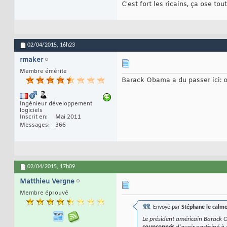
C'est fort les ricains, ça ose to
02/04/2015,
16h23
rmaker
Membre émérite
Barack Obama a du passer ici: on 
Ingénieur développement
logiciels
Inscrit en
Mai 2011
Messages
366
02/04/2015,
17h09
Matthieu Vergne
Membre éprouvé
Envoyé par
Stéphane le calm
Le président américain Barack 