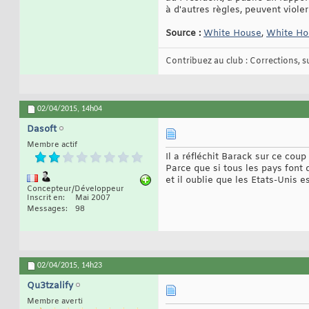
à d'autres règles, peuvent viol
Source :
White House
,
White Ho
Contribuez au club : Corrections, sug
02/04/2015,
14h04
Dasoft
Membre actif
Il a réfléchit Barack sur ce coup
Parce que si tous les pays font
et il oublie que les Etats-Unis e
Concepteur/Développeur
Inscrit en
Mai 2007
Messages
98
02/04/2015,
14h23
Qu3tzalify
Membre averti