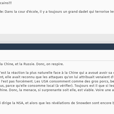
cains!!!
: Dans la cour d'école, il y a toujours un grand dadet qui terrorise le
a Chine, et la Russie. Donc, on respire.
c'est la réaction la plus naturelle face à la Chine qui a avoué avoir sa 
 elle avait reconnu que les attaques qu'on lui attribuait venaient d'elle
e l'est pas forcément. Les USA consomment comme des gros porcs, be
s, parce qu'elle consomme local (à vérifier). Toujours est il que si le
hine. Donc, la menace, si surprenante soit elle, est viable. Voire une 
i dirige la NSA, et alors que les révélations de Snowden sont encore bi