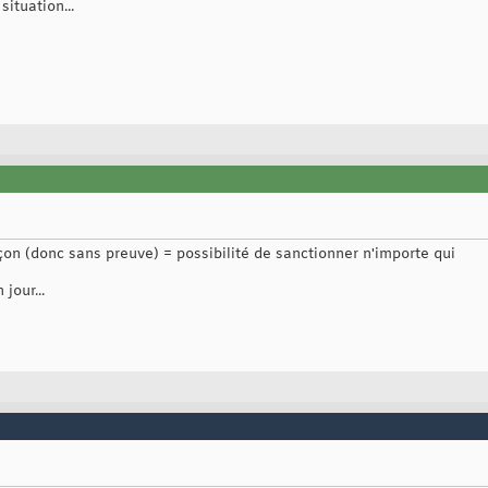
ituation...
çon (donc sans preuve) = possibilité de sanctionner n'importe qui
jour...