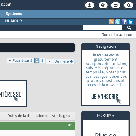
CLUB
Systèmes
O
HUMOUR
Recherche avancée
Navigation
Inscrivez-vous
gratuitement
Page 1 sur 2
1
2
Dernière
pour pouvoir participer,
suivre les réponses en
temps réel, voter pour
les messages, poser vos
propres questions et
recevoir la newsletter
Outils de la discussion
Affichage
#1