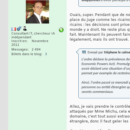
soupçonnés
d'avoir participé à
Ouais, super. Pendant que de not
place du juge comme les ricains 
ricains : les décisions sont pri
monde y a droit. Ne reste plus qu
Consultant IT, chercheur IA
fait. Maintenant ils peuvent fair
indépendant
légalement, mais ils ont trouvé
Inscrit en
Novembre
2011
Messages
2 494
Envoyé par
Stéphane le calm
Billets dans le blog
3
L'ordre déclare la prévalence d
Economic Powers Act). Promulgué
avoir déclaré une situation d'
permet par exemple de restrein
Ainsi, l'ordre passé ce mercredi
personne ou entité étrangère qu
secrets commerciaux.
Allez, je vais prendre le contrô
attaqués par Mme Michu, cela e
domaine, c'est tout aussi extrao
étrangère, donc il faut geler l