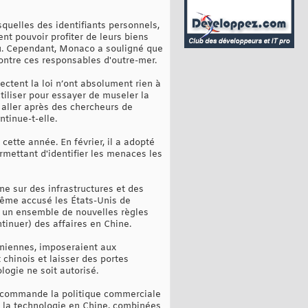
esquelles des identifiants personnels,
nt pouvoir profiter de leurs biens
venu. Cependant, Monaco a souligné que
ontre ces responsables d'outre-mer.
pectent la loi n’ont absolument rien à
tiliser pour essayer de museler la
r aller après des chercheurs de
tinue-t-elle.
ette année. En février, il a adopté
mettant d'identifier les menaces les
e sur des infrastructures et des
même accusé les États-Unis de
e un ensemble de nouvelles règles
tinuer) des affaires en Chine.
oniennes, imposeraient aux
chinois et laisser des portes
logie ne soit autorisé.
ecommande la politique commerciale
e la technologie en Chine, combinées