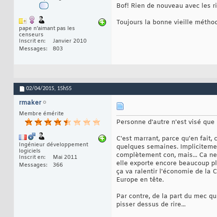
Bof! Rien de nouveau avec les ri
Toujours la bonne vieille méthode
pape n'aimant pas les
censeurs
Inscrit en
Janvier 2010
Messages
803
02/04/2015,
15h55
rmaker
Membre émérite
Personne d'autre n'est visé que l
C'est marrant, parce qu'en fait, 
Ingénieur développement
quelques semaines. Implicitement,
logiciels
complètement con, mais... Ca n
Inscrit en
Mai 2011
elle exporte encore beaucoup plu
Messages
366
ça va ralentir l'économie de la C
Europe en tête.
Par contre, de la part du mec qu
pisser dessus de rire...