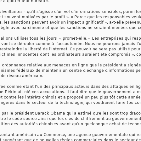
à quitter leur bureau ».
alveillantes - qu'il s’agisse d’un vol d’informations sensibles, parmi l
 souvent motivées par le profit ». « Parce que les responsables veule
és, les sanctions peuvent avoir un impact significatif », a-t-elle pré
a règle avec parcimonie et que les sanctions ne seraient menées que c
allons utiliser tous les jours », promet-elle. « Les entreprises qui res
res vont se dérouler comme à l’accoutumée. Nous ne pourrons jamais l'u
restreindre la liberté de l'Internet. Ce pouvoir ne sera pas utilisé pou
ictimes innocentes dont les ordinateurs auraient été compromis », con
 ordonnance relative aux menaces en ligne que le président a signée c
anismes fédéraux de maintenir un centre d'échange d'informations per
e de réseau américain.
ée comme étant l’un des principaux acteurs dans des attaques en lign
ue Pékin ait nié ces accusations. Il faut dire que le gouvernement a 
t contre les intérêts chinois et a proposé un peu plus tôt cette anné
ngères dans le secteur de la technologie, qui voudraient faire (ou con
s par le président Barack Obama qui a estimé qu’elles sont trop drac
tre le code source ainsi que les clés de chiffrement au gouvernement 
ition des autorités chinoises avant qu’un quelconque achat de techno
résentant américain au Commerce, une agence gouvernementale qui r
rt suggérant que de nouvelles règles commerciales dans le secteur d