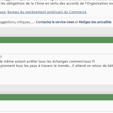
er les obligations de la Chine en vertu des accords de l'Organisation
use
,
Bureau du représentant américain du Commerce
gestions, critiques, ... :
Contactez le service news
et
Rédigez des actualités
 ?
 de même autant arrêter tous les échanges commerciaux !!!
spionnent tous les pays à travers le monde... il attend un retour de bât