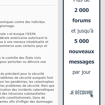
nomiques contre des individus
spionnage.
nale » et évoque l’IEEPA
dérale américaine autorisant le
se à une menace inhabituelle et
 commerce avec certains pays et
s le contrôle des États-Unis
pour perturber ou détruire une
 du président pour la sécurité
 problèmes de sécurité auxquels font
aussi les pandémies, les catastrophes
 les problèmes de sécurité. Rien que
tication des incidents cybernétiques
 des intrusions substantielles
roits constitutionnels. Dans de
lantes afin d'infliger des dommages