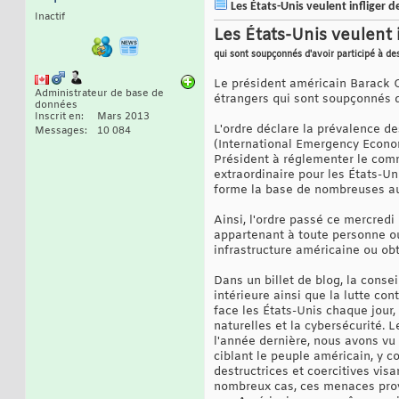
Les États-Unis veulent infliger 
Inactif
Les États-Unis veulent 
qui sont soupçonnés d'avoir participé à de
Le président américain Barack 
Administrateur de base de
étrangers qui sont soupçonnés d
données
Inscrit en
Mars 2013
L'ordre déclare la prévalence d
Messages
10 084
(International Emergency Econom
Président à réglementer le comm
extraordinaire pour les États-U
forme la base de nombreuses au
Ainsi, l'ordre passé ce mercredi
appartenant à toute personne ou
infrastructure américaine ou ob
Dans un billet de blog, la consei
intérieure ainsi que la lutte co
face les États-Unis chaque jour,
naturelles et la cybersécurité.
l'année dernière, nous avons vu 
ciblant le peuple américain, y 
destructrices et coercitives vis
nombreux cas, ces menaces provi