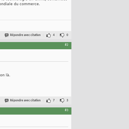
 mondiale du commerce.
Répondre avec citation
4
0
#2
on là.
Répondre avec citation
7
3
#3