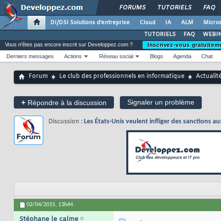
FORUMS
TUTORIELS
FAQ
DI/DSI Solutions d'entreprise
Cloud
IA
ALM
Micros
TUTORIELS
FAQ
WEBIN
Vous n'êtes pas encore inscrit sur Developpez.com ?
Inscrivez-vous gratuitem
Derniers messages
Actions
Réseau social
Blogs
Agenda
Chat
Forum
Le club des professionnels en informatique
Actualit
+
Signaler un problème
Répondre à la discussion
Discussion :
Les États-Unis veulent infliger des sanctions a
02/04/2015,
13h44
Stéphane le calme