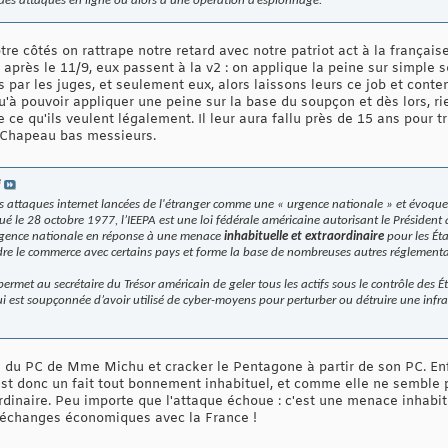
 des attaques en ligne ou alors à une opération d’espionnage.
re côtés on rattrape notre retard avec notre patriot act à la français
après le 11/9, eux passent à la v2 : on applique la peine sur simple so
ses par les juges, et seulement eux, alors laissons leurs ce job et cont
'à pouvoir appliquer une peine sur la base du soupçon et dès lors, rien
e ce qu'ils veulent légalement. Il leur aura fallu près de 15 ans pour 
. Chapeau bas messieurs.
e
es attaques internet lancées de l'étranger comme une « urgence nationale » et évoque
 le 28 octobre 1977, l’IEEPA est une loi fédérale américaine autorisant le Président
urgence nationale en réponse à une menace
inhabituelle et extraordinaire
pour les Éta
dre le commerce avec certains pays et forme la base de nombreuses autres réglementa
 permet au secrétaire du Trésor américain de geler tous les actifs sous le contrôle des
i est soupçonnée d’avoir utilisé de cyber-moyens pour perturber ou détruire une infr
le du PC de Mme Michu et cracker le Pentagone à partir de son PC. En
st donc un fait tout bonnement inhabituel, et comme elle ne semble 
rdinaire. Peu importe que l'attaque échoue : c'est une menace inhabit
es échanges économiques avec la France !