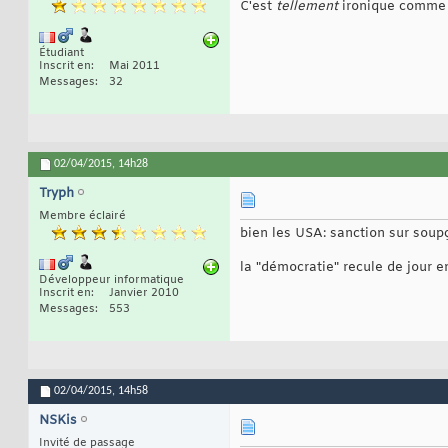
C'est
tellement
ironique comme s
Étudiant
Inscrit en
Mai 2011
Messages
32
02/04/2015,
14h28
Tryph
Membre éclairé
bien les USA: sanction sur soup
la "démocratie" recule de jour en 
Développeur informatique
Inscrit en
Janvier 2010
Messages
553
02/04/2015,
14h58
NSKis
Invité de passage