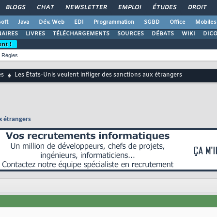
BLOGS
CHAT
NEWSLETTER
EMPLOI
ÉTUDES
DROIT
oft
Java
Dév. Web
EDI
Programmation
SGBD
Office
Mobiles
AIRES
LIVRES
TÉLÉCHARGEMENTS
SOURCES
DÉBATS
WIKI
DIC
ent !
Règles
és
Les États-Unis veulent infliger des sanctions aux étrangers
ux étrangers