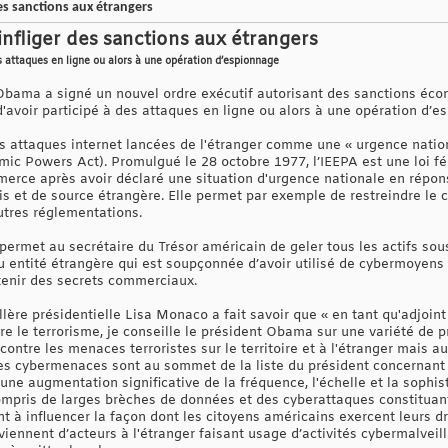
des sanctions aux étrangers
infliger des sanctions aux étrangers
s attaques en ligne ou alors à une opération d’espionnage
Obama a signé un nouvel ordre exécutif autorisant des sanctions éco
'avoir participé à des attaques en ligne ou alors à une opération d’e
es attaques internet lancées de l'étranger comme une « urgence natio
ic Powers Act). Promulgué le 28 octobre 1977, l’IEEPA est une loi fé
erce après avoir déclaré une situation d'urgence nationale en répon
nis et de source étrangère. Elle permet par exemple de restreindre le
tres réglementations.
 permet au secrétaire du Trésor américain de geler tous les actifs sou
 entité étrangère qui est soupçonnée d’avoir utilisé de cybermoyens 
tenir des secrets commerciaux.
llère présidentielle Lisa Monaco a fait savoir que « en tant qu'adjoint
ntre le terrorisme, je conseille le président Obama sur une variété de
 contre les menaces terroristes sur le territoire et à l'étranger mais 
 Les cybermenaces sont au sommet de la liste du président concernant
une augmentation significative de la fréquence, l'échelle et la sophis
compris de larges brèches de données et des cyberattaques constituant
ant à influencer la façon dont les citoyens américains exercent leurs d
ennent d’acteurs à l'étranger faisant usage d’activités cybermalveil