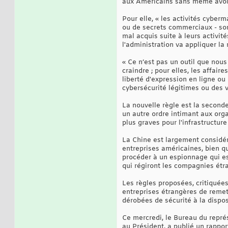
aux Américains sans même avoir 
Pour elle, « les activités cyberm
ou de secrets commerciaux - sont
mal acquis suite à leurs activit
l'administration va appliquer l
« Ce n’est pas un outil que nous 
craindre ; pour elles, les affai
liberté d'expression en ligne ou 
cybersécurité légitimes ou des v
La nouvelle règle est la seconde
un autre ordre intimant aux org
plus graves pour l'infrastructur
La Chine est largement considér
entreprises américaines, bien q
procéder à un espionnage qui es
qui régiront les compagnies étra
Les règles proposées, critiquée
entreprises étrangères de remet
dérobées de sécurité à la dispos
Ce mercredi, le Bureau du rep
au Président, a publié un rappo