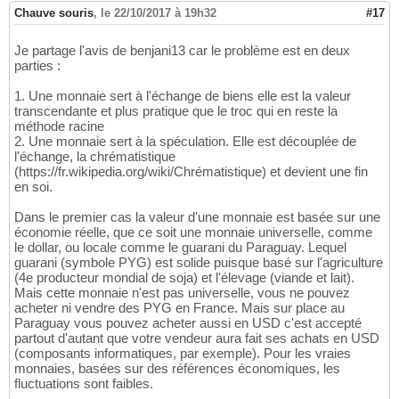
Chauve souris
,
le 22/10/2017 à 19h32
#17
Je partage l'avis de benjani13 car le problème est en deux
parties :
1. Une monnaie sert à l'échange de biens elle est la valeur
transcendante et plus pratique que le troc qui en reste la
méthode racine
2. Une monnaie sert à la spéculation. Elle est découplée de
l'échange, la chrématistique
(https://fr.wikipedia.org/wiki/Chrématistique) et devient une fin
en soi.
Dans le premier cas la valeur d'une monnaie est basée sur une
économie réelle, que ce soit une monnaie universelle, comme
le dollar, ou locale comme le guarani du Paraguay. Lequel
guarani (symbole PYG) est solide puisque basé sur l'agriculture
(4e producteur mondial de soja) et l'élevage (viande et lait).
Mais cette monnaie n'est pas universelle, vous ne pouvez
acheter ni vendre des PYG en France. Mais sur place au
Paraguay vous pouvez acheter aussi en USD c'est accepté
partout d'autant que votre vendeur aura fait ses achats en USD
(composants informatiques, par exemple). Pour les vraies
monnaies, basées sur des références économiques, les
fluctuations sont faibles.