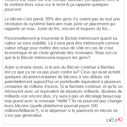
ils mettent leurs sous sur le livret A ça rapporte quelques
pourcent.
Le bitcoin c'est pareil, 99% des gens n'y voient pas du tout une
révolution du système bancaire mais juste un placement qui
rapporte un max. Juste du fric, encore et toujours du fric...
Personnellement je trouverais le Bictoin intéressant quand sa
valeur se sera stabilité. Là il sera peut être intéressant comme
valeur refuge pour mettre des sous de côté en cas de crise
économique et de chute générale des monnaies. Mais est-ce
que là le Bitcoin intéressera toujours les gens?
Autre scénario sinon, si le prix du Bitcoin continue à flamber,
est-ce que ça ne va pas jouer contre lui? Ceux qui avait acheté
quelques dizaines/centaines de bitcoins à ses débuts ont
potentiellement aujourd'hui un portefeuille équivalent à plusieurs
centaines de millions d'euros. Si la flambée continue, et qu'ils se
retrouvent avec un équivalent de plusieurs milliards, dizaines de
milliards voir encore plus, n'y aura il pas un décalage beaucoup
trop grand avec la monnaie "réèlle"? Ils ne pourront pas changer
leurs bitcoins (quelle plateforme pourrait payer 100
millions/Milliards?), ni le dépenser si le paiement en bitcoin ne
s'est pas généralisé.
1
0