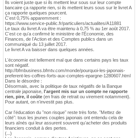
Ils voient juste que si ils mettent leur sous sur leur compte
bancaire ça rapporte rien, si ils mettent leurs sous sur le livret A
ça rapporte quelques pourcent.
C'est 0,75% apparemment :
https://www.service-public.fr/particuliers/actualites/A11881
Le taux du livret A va être maintenu à 0,75 % au 1er août 2017.
C'est ce qu'a confirmé le ministère de l'Économie, des
Finances, de l'Action et des Comptes publics dans un
communiqué du 13 juillet 2017.
Le livret A va baisser dans quelques années.
L'économie est tellement mal que dans certains pays les taux
sont négatif.
http://bfmbusiness.bfmtv.com/monde/pourquoi-les-japonais-
preferent-les-coffres-forts-aux-comptes-epargne-1280607.html
Dans le désordre :
Désormais, avec la politique de taux négatifs de la Banque
centrale japonaise,
l'argent mis sur un compte ne rapporte
rien, pire, il coûte
(en frais de retrait ou virement notamment).
Pour autant, on n'investit pas plus.
Car l'éducation du "non risque" reste très forte. "Mettez de
côté": tous les jeunes couples japonais ont entendu cela de
leurs aînés qui leur assurent souvent qu'acheter des produits
financiers conduit à des pertes.
(...)