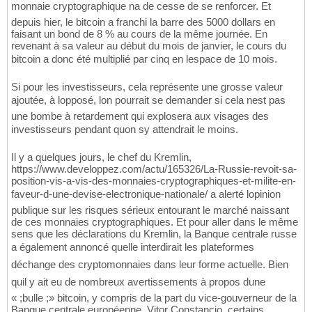
monnaie cryptographique na de cesse de se renforcer. Et
depuis hier, le bitcoin a franchi la barre des 5000 dollars en
faisant un bond de 8 % au cours de la même journée. En
revenant à sa valeur au début du mois de janvier, le cours du
bitcoin a donc été multiplié par cinq en lespace de 10 mois.
Si pour les investisseurs, cela représente une grosse valeur
ajoutée, à lopposé, lon pourrait se demander si cela nest pas
une bombe à retardement qui explosera aux visages des
investisseurs pendant quon sy attendrait le moins.
Il y a quelques jours, le chef du Kremlin,
https://www.developpez.com/actu/165326/La-Russie-revoit-sa-
position-vis-a-vis-des-monnaies-cryptographiques-et-milite-en-
faveur-d-une-devise-electronique-nationale/ a alerté lopinion
publique sur les risques sérieux entourant le marché naissant
de ces monnaies cryptographiques. Et pour aller dans le même
sens que les déclarations du Kremlin, la Banque centrale russe
a également annoncé quelle interdirait les plateformes
déchange des cryptomonnaies dans leur forme actuelle. Bien
quil y ait eu de nombreux avertissements à propos dune
« ;bulle ;» bitcoin, y compris de la part du vice-gouverneur de la
Banque centrale européenne, Vitor Constancio, certains