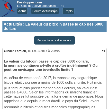
Developpez.com
Le Club des Développeurs et IT Pro
Actus
Forum Actualit�s
Emploi
Actualités
:
La valeur du bitcoin passe le cap des 5000
dollars
Répondre à la discussion
Olivier Famien
,
le 13/10/2017 à 20h55
#1
La valeur du bitcoin passe le cap des 5000 dollars,
la monnaie continuera-t-elle à croître indéfiniment ? Ou
peut-on envisager une éventuelle limite ?
Au début de cette année 2017, la monnaie cryptographique
bitcoin était valorisée à moins de 1000 dollars lunité. Huit mois
plus tard, et plus précisément en août dernier, sa valeur est
passée à 4000. Selon les informations du marché financier,
cette hausse fut suscitée par la forte demande japonaise. Nous
rappelons que depuis le mois davril, le pays du Soleil-Levant
reconnaît le bitcoin et dautres monnaies cryptographiques