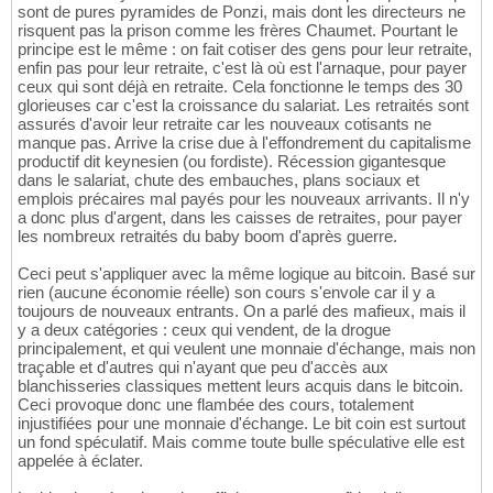
sont de pures pyramides de Ponzi, mais dont les directeurs ne
risquent pas la prison comme les frères Chaumet. Pourtant le
principe est le même : on fait cotiser des gens pour leur retraite,
enfin pas pour leur retraite, c'est là où est l'arnaque, pour payer
ceux qui sont déjà en retraite. Cela fonctionne le temps des 30
glorieuses car c'est la croissance du salariat. Les retraités sont
assurés d'avoir leur retraite car les nouveaux cotisants ne
manque pas. Arrive la crise due à l'effondrement du capitalisme
productif dit keynesien (ou fordiste). Récession gigantesque
dans le salariat, chute des embauches, plans sociaux et
emplois précaires mal payés pour les nouveaux arrivants. Il n'y
a donc plus d'argent, dans les caisses de retraites, pour payer
les nombreux retraités du baby boom d'après guerre.
Ceci peut s'appliquer avec la même logique au bitcoin. Basé sur
rien (aucune économie réelle) son cours s'envole car il y a
toujours de nouveaux entrants. On a parlé des mafieux, mais il
y a deux catégories : ceux qui vendent, de la drogue
principalement, et qui veulent une monnaie d'échange, mais non
traçable et d'autres qui n'ayant que peu d'accès aux
blanchisseries classiques mettent leurs acquis dans le bitcoin.
Ceci provoque donc une flambée des cours, totalement
injustifiées pour une monnaie d'échange. Le bit coin est surtout
un fond spéculatif. Mais comme toute bulle spéculative elle est
appelée à éclater.