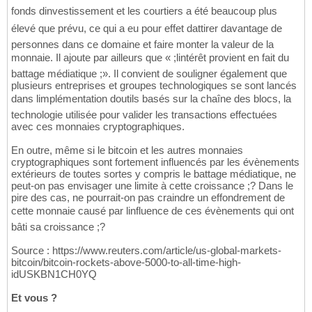
fonds dinvestissement et les courtiers a été beaucoup plus
élevé que prévu, ce qui a eu pour effet dattirer davantage de
personnes dans ce domaine et faire monter la valeur de la
monnaie. Il ajoute par ailleurs que « ;lintérêt provient en fait du
battage médiatique ;». Il convient de souligner également que
plusieurs entreprises et groupes technologiques se sont lancés
dans limplémentation doutils basés sur la chaîne des blocs, la
technologie utilisée pour valider les transactions effectuées
avec ces monnaies cryptographiques.
En outre, même si le bitcoin et les autres monnaies
cryptographiques sont fortement influencés par les évènements
extérieurs de toutes sortes y compris le battage médiatique, ne
peut-on pas envisager une limite à cette croissance ;? Dans le
pire des cas, ne pourrait-on pas craindre un effondrement de
cette monnaie causé par linfluence de ces évènements qui ont
bâti sa croissance ;?
Source : https://www.reuters.com/article/us-global-markets-
bitcoin/bitcoin-rockets-above-5000-to-all-time-high-
idUSKBN1CH0YQ
Et vous ?