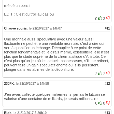
mé cé un ponzi
EDIT : C'est du troll au cas où
0
3
Chauve souris
,
le 21/10/2017 à 14h07
#11
Une monnaie aussi spéculative avec une valeur aussi
fluctuante ne peut être une véritable monnaie, c'est à dire qui
sert à quantifier un échange. Découplée à ce point de cette
fonction fondamentale et, je dirais même, existentielle, elle n'est
plus que le stade suprême de la chrématistique d'Aristote. Ce
n'est plus qu'un jeu où les actuels possesseurs, s'ils se retirent,
peuvent faire un gain spéculatif éhonté ou, s'ils persistent,
plonger dans les abimes de la déconfiture.
3
2
23JFK
,
le 21/10/2017 à 14h58
#12
J'en avais collecté quelques millièmes, si jamais le bitcoin se
valorise d'une centaine de milliards, je serais millionnaire
0
0
Bigb
,
le 21/10/2017 à 20h10
#13