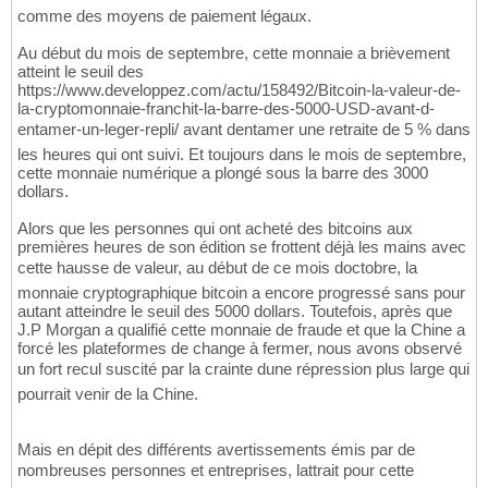
comme des moyens de paiement légaux.
Au début du mois de septembre, cette monnaie a brièvement
atteint le seuil des
https://www.developpez.com/actu/158492/Bitcoin-la-valeur-de-
la-cryptomonnaie-franchit-la-barre-des-5000-USD-avant-d-
entamer-un-leger-repli/ avant dentamer une retraite de 5 % dans
les heures qui ont suivi. Et toujours dans le mois de septembre,
cette monnaie numérique a plongé sous la barre des 3000
dollars.
Alors que les personnes qui ont acheté des bitcoins aux
premières heures de son édition se frottent déjà les mains avec
cette hausse de valeur, au début de ce mois doctobre, la
monnaie cryptographique bitcoin a encore progressé sans pour
autant atteindre le seuil des 5000 dollars. Toutefois, après que
J.P Morgan a qualifié cette monnaie de fraude et que la Chine a
forcé les plateformes de change à fermer, nous avons observé
un fort recul suscité par la crainte dune répression plus large qui
pourrait venir de la Chine.
Mais en dépit des différents avertissements émis par de
nombreuses personnes et entreprises, lattrait pour cette