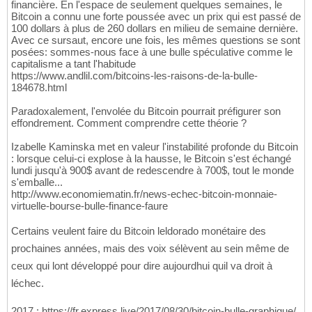
financière. En l'espace de seulement quelques semaines, le
Bitcoin a connu une forte poussée avec un prix qui est passé de
100 dollars à plus de 260 dollars en milieu de semaine dernière.
Avec ce sursaut, encore une fois, les mêmes questions se sont
posées: sommes-nous face à une bulle spéculative comme le
capitalisme a tant l'habitude
https://www.andlil.com/bitcoins-les-raisons-de-la-bulle-
184678.html
Paradoxalement, l'envolée du Bitcoin pourrait préfigurer son
effondrement. Comment comprendre cette théorie ?
Izabelle Kaminska met en valeur l'instabilité profonde du Bitcoin
: lorsque celui-ci explose à la hausse, le Bitcoin s'est échangé
lundi jusqu'à 900$ avant de redescendre à 700$, tout le monde
s'emballe...
http://www.economiematin.fr/news-echec-bitcoin-monnaie-
virtuelle-bourse-bulle-finance-faure
Certains veulent faire du Bitcoin leldorado monétaire des
prochaines années, mais des voix sélèvent au sein même de
ceux qui lont développé pour dire aujourdhui quil va droit à
léchec.
2017 : https://fr.express.live/2017/08/30/bitcoin-bulle-graphique/