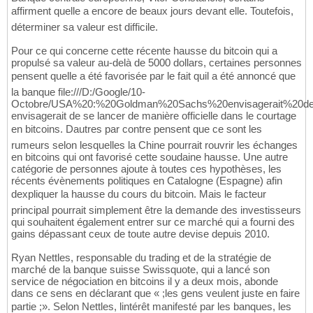
affirment quelle a encore de beaux jours devant elle. Toutefois,
déterminer sa valeur est difficile.
Pour ce qui concerne cette récente hausse du bitcoin qui a
propulsé sa valeur au-delà de 5000 dollars, certaines personnes
pensent quelle a été favorisée par le fait quil a été annoncé que
la banque file:///D:/Google/10-
Octobre/USA%20:%20Goldman%20Sachs%20envisagerait%20d
envisagerait de se lancer de manière officielle dans le courtage
en bitcoins. Dautres par contre pensent que ce sont les
rumeurs selon lesquelles la Chine pourrait rouvrir les échanges
en bitcoins qui ont favorisé cette soudaine hausse. Une autre
catégorie de personnes ajoute à toutes ces hypothèses, les
récents évènements politiques en Catalogne (Espagne) afin
dexpliquer la hausse du cours du bitcoin. Mais le facteur
principal pourrait simplement être la demande des investisseurs
qui souhaitent également entrer sur ce marché qui a fourni des
gains dépassant ceux de toute autre devise depuis 2010.
Ryan Nettles, responsable du trading et de la stratégie de
marché de la banque suisse Swissquote, qui a lancé son
service de négociation en bitcoins il y a deux mois, abonde
dans ce sens en déclarant que « ;les gens veulent juste en faire
partie ;». Selon Nettles, lintérêt manifesté par les banques, les