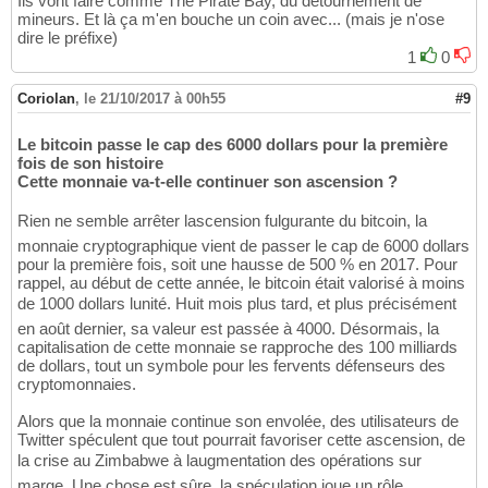
Ils vont faire comme The Pirate Bay, du détournement de
mineurs. Et là ça m'en bouche un coin avec... (mais je n'ose
dire le préfixe)
1
0
Coriolan
,
le 21/10/2017 à 00h55
#9
Le bitcoin passe le cap des 6000 dollars pour la première
fois de son histoire
Cette monnaie va-t-elle continuer son ascension ?
Rien ne semble arrêter lascension fulgurante du bitcoin, la
monnaie cryptographique vient de passer le cap de 6000 dollars
pour la première fois, soit une hausse de 500 % en 2017. Pour
rappel, au début de cette année, le bitcoin était valorisé à moins
de 1000 dollars lunité. Huit mois plus tard, et plus précisément
en août dernier, sa valeur est passée à 4000. Désormais, la
capitalisation de cette monnaie se rapproche des 100 milliards
de dollars, tout un symbole pour les fervents défenseurs des
cryptomonnaies.
Alors que la monnaie continue son envolée, des utilisateurs de
Twitter spéculent que tout pourrait favoriser cette ascension, de
la crise au Zimbabwe à laugmentation des opérations sur
marge. Une chose est sûre, la spéculation joue un rôle