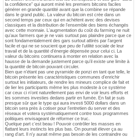
la confidence" qui auront miné les premiers bitcoins faciles
générer en grande quantité avant que la combine se répande
dans le grand public. La valeur du bitcoin est crée dans un
second temps par ceux qui en achètent avec des devises
classiques et la distribution de l'ensemble des biens échangés
avec cette monnaie. L'augmentation du coût du farming ne nuit
qu'aux farmers que je ne vais surtout pas plaindre parce que ce
sont fondamentalement des gars surtout attirés par l'argent
facile et qui ne se soucient que peu de l'utilité sociale de leur
travail et de la quantité d'énergie dépensée pour celui ci. La
valeur du bitcoins continuera à monter en relation avec la
hausse de la demande justement parce qu'il existe une limite à
la quantité de bitcoin pouvant circuler.
Bien que n'étant pas une pyramide de ponzi en tant que telle, le
bitcoin présente les caractéristiques communes d'enrichir
surtout les initiateurs, de rendre les mineurs complice de fait et
de lier les participants même les plus modeste à ce système
car ceux ci n'ont naturellement pas envi de voir leurs efforts et
les sommes investies dedans partir en fumée. En fait je suis
presque sûr que le type qui aura investi 5000 dollars dans un
bitcoin sera près à cotiser pour l'entretien du server et des
réseaux et votera systématiquement contre tous programmes
politiques envisageant de réformer ce truc.
Quelque part c'est beau ! Pouvoir contrôler les masses en
flattant leurs instincts les plus bas. On pourrait élever ça au
rang d'art. Il n'y aurait même pas besoin de les contraindre ou