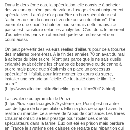
Dans le deuxième cas, la spéculation, elle consiste à acheter
des valeurs qui n'ont pas de valeur d'usage et sont uniquement
spéculatives. La règle d'or pour être un bon spéculateur est
"acheter au son du canon et vendre au son du clairon". Par
exemple une société chute en bourse mais cette mauvaise
passe est transitoire selon les analystes. C'est donc le moment
d'acheter des parts en attendant quelle se redresse et son
cours aussi.
On peut pervertir des valeurs réelles d'ailleurs pour cela (bourse
des matières premières). A la fin des années 70 on avait du mal
à acheter du bête sucre. N'ont pas parce que je ne sais quelle
calamité avait décimé les champs de betterave ou de canne à
sucre mais parce que s'était mis en place un processus
spéculatif et il fallait, pour faire monter les cours du sucre,
installer une pénurie artificielle. Ce fut traité dans le film "Le
sucre"
(http://www.allocine.fr/film/fichefilm_gen_cfilm=30418.html)
La cavalerie ou pyramide de Ponzi
(https://fr.wikipedia.org/wiki/Système_de_Ponzi) est un autre
cas de figure de la spéculation. Elle n'a plus de rapport avec la
réalité du marché, cela relève de l'abus de confiance. Les frères
Chaumet ont utilisé leur prestige pour rouler des clients
spéculateurs dans la farine. Eux ont été en prison mais perdure
en France le système des caisses de retraite par répartition qui