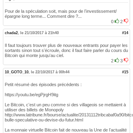
Pour de la spéculation soit, mais pour de l'investissement/
épargne long terme... Comment dire ?...
0
2
chada2
,
le 21/10/2017 à 21h40
#14
Il faut toujours trouver plus de nouveaux entrants pour payer les
sortants sinon tout s'écroule, donc il faut faire parler du cours du
Bitcoin qui monte jusqu'au ciel.
2
3
10_GOTO_10
,
le 22/10/2017 à 00h44
#15
Petit résumé des épisodes précédents :
https://youtu.be/egPjrgH9itg
Le Bitcoin, c'est un peu comme si des villageois se mettaient à
utiliser des billets de Monopoly
http://www.latribune.fr/bourse/actualite/20131112tribcabaf0a90/bitc
bulle-speculative-ou-devise-du-futur.html
La monnaie virtuelle Bitcoin fait de nouveau la Une de l'actualité