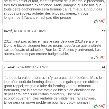
se faire vérifier et tout, c'est tellement de la merde le processus,
très très mauvaise expérience. Mais j'imagine qu'une fois que
toute cette cochonnerie sera terminé ça ira mieux. En tout cas
si vous prévoyez acheter des bitcoins, prenez y vous
longtemps à l'avance, faut pas être pressé
1
0
Invité
,
le 14/10/2017 à 11h20
#3
2017 n'est pas achevé mais je sais déjà que 2018 sera pire.
Donc le bitcoin augmentera au moins jusqu'à ce que la sûreté
soit adéquate et adaptée. Pour les OIV, elles y arriveront. Les
autres, ce n'est pas encore budgetisable.
0
0
chada2
,
le 14/10/2017 à 17h59
#4
Tant que la valeur montra, il n'y aura pas de problème. Mais le
jour où le coût du farming dépassera le gain qu'on en obtient
(pour rappel, ce gain à faire du farming va en diminuant
fortement, car la somme totale de bitcoin en circulation ne
dépassera jamais un certain montant), il ne sera
économiquement plus rentable de valider les transactions.
Et ce sera un grave problème pour la crypto-monnaie !
1
0