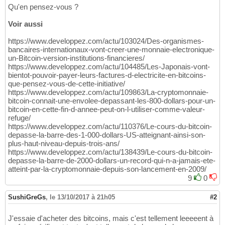
Qu'en pensez-vous ?
Voir aussi
https://www.developpez.com/actu/103024/Des-organismes-
bancaires-internationaux-vont-creer-une-monnaie-electronique-
un-Bitcoin-version-institutions-financieres/
https://www.developpez.com/actu/104485/Les-Japonais-vont-
bientot-pouvoir-payer-leurs-factures-d-electricite-en-bitcoins-
que-pensez-vous-de-cette-initiative/
https://www.developpez.com/actu/109863/La-cryptomonnaie-
bitcoin-connait-une-envolee-depassant-les-800-dollars-pour-un-
bitcoin-en-cette-fin-d-annee-peut-on-l-utiliser-comme-valeur-
refuge/
https://www.developpez.com/actu/110376/Le-cours-du-bitcoin-
depasse-la-barre-des-1-000-dollars-US-atteignant-ainsi-son-
plus-haut-niveau-depuis-trois-ans/
https://www.developpez.com/actu/138439/Le-cours-du-bitcoin-
depasse-la-barre-de-2000-dollars-un-record-qui-n-a-jamais-ete-
atteint-par-la-cryptomonnaie-depuis-son-lancement-en-2009/
9
0
SushiGreGs
,
le 13/10/2017 à 21h05
#2
J'essaie d'acheter des bitcoins, mais c'est tellement leeeeent à