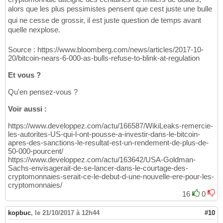
alors que les plus pessimistes pensent que cest juste une bulle
qui ne cesse de grossir, il est juste question de temps avant
quelle nexplose.
Source : https://www.bloomberg.com/news/articles/2017-10-
20/bitcoin-nears-6-000-as-bulls-refuse-to-blink-at-regulation
Et vous ?
Qu'en pensez-vous ?
Voir aussi :
https://www.developpez.com/actu/166587/WikiLeaks-remercie-
les-autorites-US-qui-l-ont-pousse-a-investir-dans-le-bitcoin-
apres-des-sanctions-le-resultat-est-un-rendement-de-plus-de-
50-000-pourcent/
https://www.developpez.com/actu/163642/USA-Goldman-
Sachs-envisagerait-de-se-lancer-dans-le-courtage-des-
cryptomonnaies-serait-ce-le-debut-d-une-nouvelle-ere-pour-les-
cryptomonnaies/
16
0
kopbuc
,
le 21/10/2017 à 12h44
#10