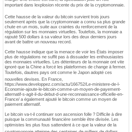
important dans lexplosion récente du prix de la cryptomonnaie.
Cette hausse de la valeur du bitcoin survient trois jours
seulement après que la cryptomonnaie a connu sa plus grande
chute en un mois, suite aux craintes du renforcement de la
régulation sur les monnaies virtuelles. Toutefois, la monnaie a
rajouté 500 dollars à sa valeur lors des deux derniers jours
avant de battre un nouveau record.
Cette hausse indique que la menace de voir les États imposer
plus de régulations ne suffit pas à dissuader les enthousiastes
des monnaies virtuelles. Les détenteurs de la monnaie ont vite
ignoré que la Chine a forcé les plateformes de change à fermer.
Toutefois, dautres pays ont comme le Japon adopté ces
nouvelles devises. En France,
https://www.developpez.com/actu/166752/Le-ministere-de-l-
Economie-ajoute-le-bitcoin-comme-un-moyen-de-payement-
alternatif-s-agit-il-du-debut-d-une-reconnaissance-officielle-en-
France/ a également ajouté le bitcoin comme un moyen de
paiement alternatif.
Le bitcoin va-t-il continuer son ascension folle ? Difficile à dire
puisque la communauté financière semble être divisée. Les
optimistes les plus fous sattendent à ce que la valeur de la
cryptomonnaie atteigne des centaines de milliers de dollars,