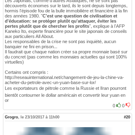
Les Japonais, comme d'autres Asiatiques, ne se sont pas
découverts économes sur le tard, ils le sont depuis longtemps,
hormis l'épisode fou de la bulle immobilière et financière à la fin
des années 1980. "
C'est une question de civilisation et
d'éducation: se protéger plutôt qu'attaquer, éviter les
pertes plutôt que de chercher les profits
", explique à l'AFP
Kaneko Ito, experte financière pour le site japonais de conseils
aux particuliers All About.
Les responsables de la crise ne sont pas inquiété, aucun
banquier ne fini en prison...
Il faudrait que chaque nation créer sa propre monnaie basé sur
du concret (pas comme les monnaies actuelles qui sont 100%
virtuelles)
Certains ont compris :
http://reseauinternational.net/changement-de-jeu-la-chine-va-
acheter-du-petrole-avec-un-yuan-base-sur-lor/
Les exportateurs de pétrole comme la Russie et lIran pourront
bientôt contourner le dollar américain et convertir leur yuan en
or
0
0
Grogro
,
le 23/10/2017 à 11h00
#20