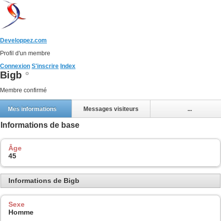
Developpez.com
Profil d'un membre
Connexion
S'inscrire
Index
Bigb
Membre confirmé
Mes informations
Messages visiteurs
...
Informations de base
Âge
45
Informations de Bigb
Sexe
Homme