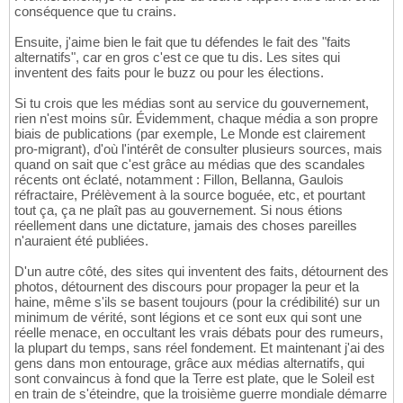
conséquence que tu crains.
Ensuite, j'aime bien le fait que tu défendes le fait des "faits
alternatifs", car en gros c'est ce que tu dis. Les sites qui
inventent des faits pour le buzz ou pour les élections.
Si tu crois que les médias sont au service du gouvernement,
rien n'est moins sûr. Évidemment, chaque média a son propre
biais de publications (par exemple, Le Monde est clairement
pro-migrant), d'où l'intérêt de consulter plusieurs sources, mais
quand on sait que c'est grâce au médias que des scandales
récents ont éclaté, notamment : Fillon, Bellanna, Gaulois
réfractaire, Prélèvement à la source boguée, etc, et pourtant
tout ça, ça ne plaît pas au gouvernement. Si nous étions
réellement dans une dictature, jamais des choses pareilles
n'auraient été publiées.
D'un autre côté, des sites qui inventent des faits, détournent des
photos, détournent des discours pour propager la peur et la
haine, même s'ils se basent toujours (pour la crédibilité) sur un
minimum de vérité, sont légions et ce sont eux qui sont une
réelle menace, en occultant les vrais débats pour des rumeurs,
la plupart du temps, sans réel fondement. Et maintenant j'ai des
gens dans mon entourage, grâce aux médias alternatifs, qui
sont convaincus à fond que la Terre est plate, que le Soleil est
en train de s'éteindre, que la troisième guerre mondiale démarre