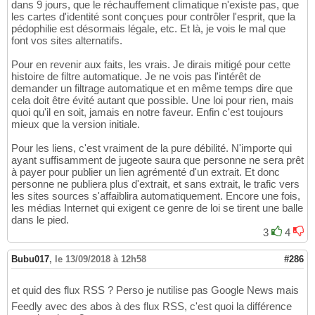
dans 9 jours, que le réchauffement climatique n'existe pas, que
les cartes d'identité sont conçues pour contrôler l'esprit, que la
pédophilie est désormais légale, etc. Et là, je vois le mal que
font vos sites alternatifs.
Pour en revenir aux faits, les vrais. Je dirais mitigé pour cette
histoire de filtre automatique. Je ne vois pas l'intérêt de
demander un filtrage automatique et en même temps dire que
cela doit être évité autant que possible. Une loi pour rien, mais
quoi qu'il en soit, jamais en notre faveur. Enfin c'est toujours
mieux que la version initiale.
Pour les liens, c'est vraiment de la pure débilité. N'importe qui
ayant suffisamment de jugeote saura que personne ne sera prêt
à payer pour publier un lien agrémenté d'un extrait. Et donc
personne ne publiera plus d'extrait, et sans extrait, le trafic vers
les sites sources s'affaiblira automatiquement. Encore une fois,
les médias Internet qui exigent ce genre de loi se tirent une balle
dans le pied.
3
4
Bubu017
,
le 13/09/2018 à 12h58
#286
et quid des flux RSS ? Perso je nutilise pas Google News mais
Feedly avec des abos à des flux RSS, c'est quoi la différence