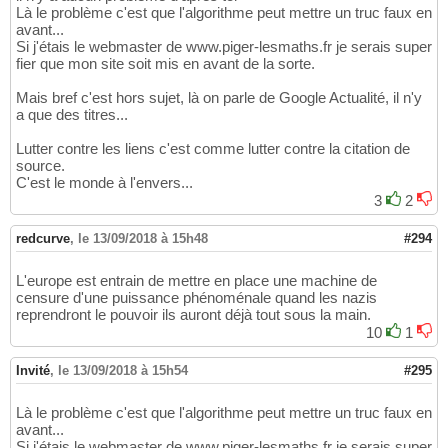
Là le problème c'est que l'algorithme peut mettre un truc faux en
avant...
Si j'étais le webmaster de www.piger-lesmaths.fr je serais super
fier que mon site soit mis en avant de la sorte.
Mais bref c'est hors sujet, là on parle de Google Actualité, il n'y
a que des titres...
Lutter contre les liens c'est comme lutter contre la citation de
source.
C'est le monde à l'envers...
3
2
redcurve
,
le 13/09/2018 à 15h48
#294
L'europe est entrain de mettre en place une machine de
censure d'une puissance phénoménale quand les nazis
reprendront le pouvoir ils auront déjà tout sous la main.
10
1
Invité
,
le 13/09/2018 à 15h54
#295
Là le problème c'est que l'algorithme peut mettre un truc faux en
avant...
Si j'étais le webmaster de www.piger-lesmaths.fr je serais super