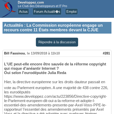
Developpez.com
Le Club des Développeurs et IT Pro
Actus
Forum Actualit�s
Emploi
Actualités
:
La Commission européenne engage un
recours contre 11 États membres devant la CJUE
Répondre à la discussion
Bill Fassinou
,
le 13/09/2018 à 11h10
#281
L'UE peut-elle encore être sauvée de la réforme copyright
qui risque d'anéantir Internet ?
Oui selon l'eurodéputée Julia Reda
Hier, la directive européenne sur les droits dauteur passait en
vote au Parlement européen. A une majorité de 438 contre 226,
les eurodéputés
https://www.developpez.com/actu/223856/Directive-copyright-
le-Parlement-europeen-dit-oui-a-la-reforme-et-adopte-l-
essentiel-des-amendements-presente-par-Axel-Voss-PPE-le-
rapporteur/ l'essentiel des amendements présentés par Axel
Voss et la directive a été adoptée avec quelques légères