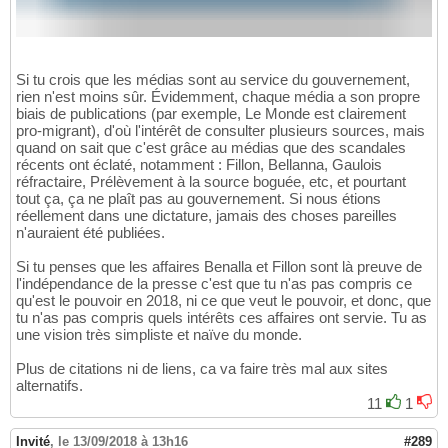
Si tu crois que les médias sont au service du gouvernement,
rien n'est moins sûr. Évidemment, chaque média a son propre
biais de publications (par exemple, Le Monde est clairement
pro-migrant), d'où l'intérêt de consulter plusieurs sources, mais
quand on sait que c'est grâce au médias que des scandales
récents ont éclaté, notamment : Fillon, Bellanna, Gaulois
réfractaire, Prélèvement à la source boguée, etc, et pourtant
tout ça, ça ne plaît pas au gouvernement. Si nous étions
réellement dans une dictature, jamais des choses pareilles
n'auraient été publiées.
Si tu penses que les affaires Benalla et Fillon sont là preuve de
l'indépendance de la presse c'est que tu n'as pas compris ce
qu'est le pouvoir en 2018, ni ce que veut le pouvoir, et donc, que
tu n'as pas compris quels intérêts ces affaires ont servie. Tu as
une vision très simpliste et naïve du monde.
Plus de citations ni de liens, ca va faire très mal aux sites
alternatifs.
11
1
Invité
,
le 13/09/2018 à 13h16
#289