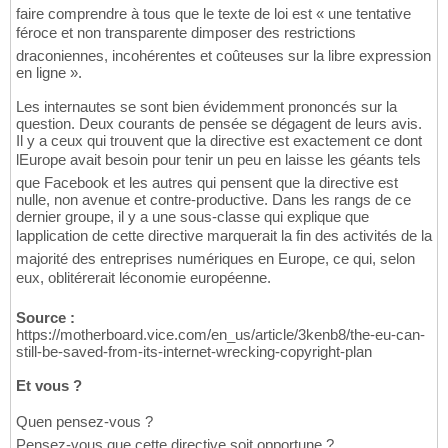
faire comprendre à tous que le texte de loi est « une tentative
féroce et non transparente dimposer des restrictions
draconiennes, incohérentes et coûteuses sur la libre expression
en ligne ».
Les internautes se sont bien évidemment prononcés sur la
question. Deux courants de pensée se dégagent de leurs avis.
Il y a ceux qui trouvent que la directive est exactement ce dont
lEurope avait besoin pour tenir un peu en laisse les géants tels
que Facebook et les autres qui pensent que la directive est
nulle, non avenue et contre-productive. Dans les rangs de ce
dernier groupe, il y a une sous-classe qui explique que
lapplication de cette directive marquerait la fin des activités de la
majorité des entreprises numériques en Europe, ce qui, selon
eux, oblitérerait léconomie européenne.
Source :
https://motherboard.vice.com/en_us/article/3kenb8/the-eu-can-
still-be-saved-from-its-internet-wrecking-copyright-plan
Et vous ?
Quen pensez-vous ?
Pensez-vous que cette directive soit opportune ?