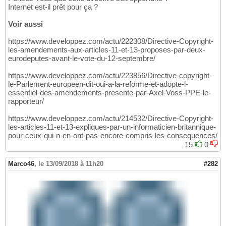
Internet est-il prêt pour ça ?
Voir aussi
https://www.developpez.com/actu/222308/Directive-Copyright-
les-amendements-aux-articles-11-et-13-proposes-par-deux-
eurodeputes-avant-le-vote-du-12-septembre/
https://www.developpez.com/actu/223856/Directive-copyright-
le-Parlement-europeen-dit-oui-a-la-reforme-et-adopte-l-
essentiel-des-amendements-presente-par-Axel-Voss-PPE-le-
rapporteur/
https://www.developpez.com/actu/214532/Directive-Copyright-
les-articles-11-et-13-expliques-par-un-informaticien-britannique-
pour-ceux-qui-n-en-ont-pas-encore-compris-les-consequences/
15
0
Marco46
,
le 13/09/2018 à 11h20
#282