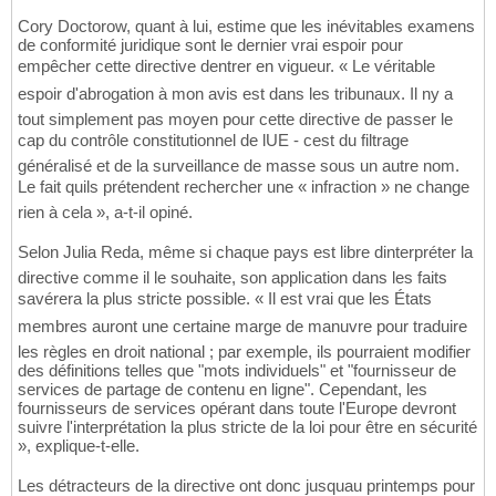
Cory Doctorow, quant à lui, estime que les inévitables examens
de conformité juridique sont le dernier vrai espoir pour
empêcher cette directive dentrer en vigueur. « Le véritable
espoir d'abrogation à mon avis est dans les tribunaux. Il ny a
tout simplement pas moyen pour cette directive de passer le
cap du contrôle constitutionnel de lUE - cest du filtrage
généralisé et de la surveillance de masse sous un autre nom.
Le fait quils prétendent rechercher une « infraction » ne change
rien à cela », a-t-il opiné.
Selon Julia Reda, même si chaque pays est libre dinterpréter la
directive comme il le souhaite, son application dans les faits
savérera la plus stricte possible. « Il est vrai que les États
membres auront une certaine marge de manuvre pour traduire
les règles en droit national ; par exemple, ils pourraient modifier
des définitions telles que "mots individuels" et "fournisseur de
services de partage de contenu en ligne". Cependant, les
fournisseurs de services opérant dans toute l'Europe devront
suivre l'interprétation la plus stricte de la loi pour être en sécurité
», explique-t-elle.
Les détracteurs de la directive ont donc jusquau printemps pour