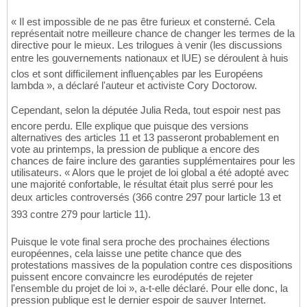
« Il est impossible de ne pas être furieux et consterné. Cela
représentait notre meilleure chance de changer les termes de la
directive pour le mieux. Les trilogues à venir (les discussions
entre les gouvernements nationaux et lUE) se déroulent à huis
clos et sont difficilement influençables par les Européens
lambda », a déclaré l'auteur et activiste Cory Doctorow.
Cependant, selon la députée Julia Reda, tout espoir nest pas
encore perdu. Elle explique que puisque des versions
alternatives des articles 11 et 13 passeront probablement en
vote au printemps, la pression de publique a encore des
chances de faire inclure des garanties supplémentaires pour les
utilisateurs. « Alors que le projet de loi global a été adopté avec
une majorité confortable, le résultat était plus serré pour les
deux articles controversés (366 contre 297 pour larticle 13 et
393 contre 279 pour larticle 11).
Puisque le vote final sera proche des prochaines élections
européennes, cela laisse une petite chance que des
protestations massives de la population contre ces dispositions
puissent encore convaincre les eurodéputés de rejeter
l'ensemble du projet de loi », a-t-elle déclaré. Pour elle donc, la
pression publique est le dernier espoir de sauver Internet.