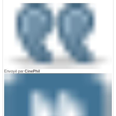
Envoyé par
CinePhil