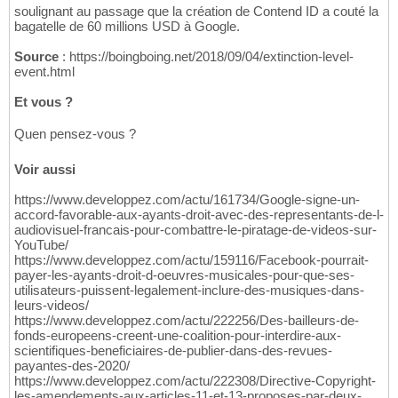
soulignant au passage que la création de Contend ID a couté la
bagatelle de 60 millions USD à Google.
Source
: https://boingboing.net/2018/09/04/extinction-level-
event.html
Et vous ?
Quen pensez-vous ?
Voir aussi
https://www.developpez.com/actu/161734/Google-signe-un-
accord-favorable-aux-ayants-droit-avec-des-representants-de-l-
audiovisuel-francais-pour-combattre-le-piratage-de-videos-sur-
YouTube/
https://www.developpez.com/actu/159116/Facebook-pourrait-
payer-les-ayants-droit-d-oeuvres-musicales-pour-que-ses-
utilisateurs-puissent-legalement-inclure-des-musiques-dans-
leurs-videos/
https://www.developpez.com/actu/222256/Des-bailleurs-de-
fonds-europeens-creent-une-coalition-pour-interdire-aux-
scientifiques-beneficiaires-de-publier-dans-des-revues-
payantes-des-2020/
https://www.developpez.com/actu/222308/Directive-Copyright-
les-amendements-aux-articles-11-et-13-proposes-par-deux-