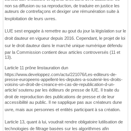
non sa diffusion ou sa reproduction, de traduire en justice les
auteurs de contrefaçons et dexiger une rémunération suite à
lexploitation de leurs uvres.
LUE sest engagée à remettre au gout du jour la législation sur le
droit dauteur en vigueur depuis 2016. Cependant, le projet de loi
sur le droit dauteur dans le marché unique numérique défendu
par la Commission contient deux articles controversés (11 et
13).
Larticle 11 prône linstauration dun
https://www.developpez.com/actu/221076/Les-editeurs-de-
presse-europeens-appellent-les-deputes-a-soutenir-les-droits-
voisins-un-droit-de-creance-en-cas-de-republication-d-un-
article/ soutenu par les éditeurs de presse de lUE. Il traite du
droit de reproduction des publications de presse et de leur
accessibilité au public. Il ne sapplique pas aux créateurs dune
uvre, mais aux personnes et entités participant à sa création.
Larticle 13, quant à lui, voudrait rendre obligatoire lutilisation de
technologies de filtrage basées sur les algorithmes afin