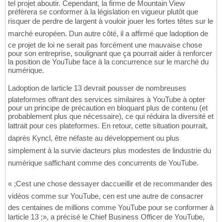
tel projet aboutir. Cependant, la firme de Mountain View
préfèrera se conformer à la législation en vigueur plutôt que
risquer de perdre de largent à vouloir jouer les fortes têtes sur le
marché européen. Dun autre côté, il a affirmé que ladoption de
ce projet de loi ne serait pas forcément une mauvaise chose
pour son entreprise, soulignant que ça pourrait aider à renforcer
la position de YouTube face à la concurrence sur le marché du
numérique.
Ladoption de larticle 13 devrait pousser de nombreuses
plateformes offrant des services similaires à YouTube à opter
pour un principe de précaution en bloquant plus de contenu (et
probablement plus que nécessaire), ce qui réduira la diversité et
lattrait pour ces plateformes. En retour, cette situation pourrait,
daprès Kyncl, être néfaste au développement ou plus
simplement à la survie dacteurs plus modestes de lindustrie du
numérique saffichant comme des concurrents de YouTube.
« ;Cest une chose dessayer daccueillir et de recommander des
vidéos comme sur YouTube, cen est une autre de consacrer
des centaines de millions comme YouTube pour se conformer à
larticle 13 ;», a précisé le Chief Business Officer de YouTube,