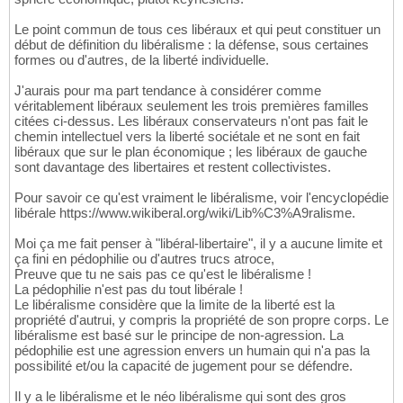
Le point commun de tous ces libéraux et qui peut constituer un
début de définition du libéralisme : la défense, sous certaines
formes ou d'autres, de la liberté individuelle.
J'aurais pour ma part tendance à considérer comme
véritablement libéraux seulement les trois premières familles
citées ci-dessus. Les libéraux conservateurs n'ont pas fait le
chemin intellectuel vers la liberté sociétale et ne sont en fait
libéraux que sur le plan économique ; les libéraux de gauche
sont davantage des libertaires et restent collectivistes.
Pour savoir ce qu'est vraiment le libéralisme, voir l'encyclopédie
libérale https://www.wikiberal.org/wiki/Lib%C3%A9ralisme.
Moi ça me fait penser à "libéral-libertaire", il y a aucune limite et
ça fini en pédophilie ou d'autres trucs atroce,
Preuve que tu ne sais pas ce qu'est le libéralisme !
La pédophilie n'est pas du tout libérale !
Le libéralisme considère que la limite de la liberté est la
propriété d'autrui, y compris la propriété de son propre corps. Le
libéralisme est basé sur le principe de non-agression. La
pédophilie est une agression envers un humain qui n'a pas la
possibilité et/ou la capacité de jugement pour se défendre.
Il y a le libéralisme et le néo libéralisme qui sont des gros