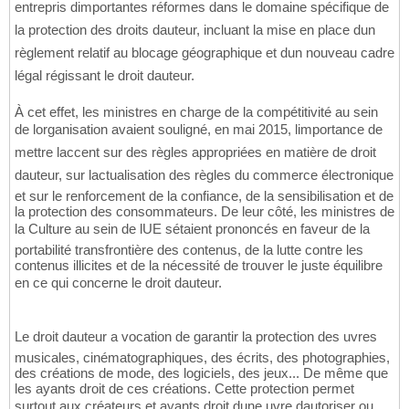
entrepris dimportantes réformes dans le domaine spécifique de
la protection des droits dauteur, incluant la mise en place dun
règlement relatif au blocage géographique et dun nouveau cadre
légal régissant le droit dauteur.
À cet effet, les ministres en charge de la compétitivité au sein
de lorganisation avaient souligné, en mai 2015, limportance de
mettre laccent sur des règles appropriées en matière de droit
dauteur, sur lactualisation des règles du commerce électronique
et sur le renforcement de la confiance, de la sensibilisation et de
la protection des consommateurs. De leur côté, les ministres de
la Culture au sein de lUE sétaient prononcés en faveur de la
portabilité transfrontière des contenus, de la lutte contre les
contenus illicites et de la nécessité de trouver le juste équilibre
en ce qui concerne le droit dauteur.
Le droit dauteur a vocation de garantir la protection des uvres
musicales, cinématographiques, des écrits, des photographies,
des créations de mode, des logiciels, des jeux... De même que
les ayants droit de ces créations. Cette protection permet
surtout aux créateurs et ayants droit dune uvre dautoriser ou