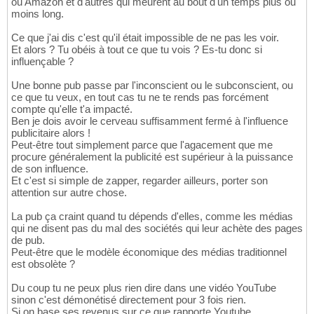
ou Amazon et d'autres qui meurent au bout d'un temps plus ou
moins long.
Ce que j'ai dis c'est qu'il était impossible de ne pas les voir.
Et alors ? Tu obéis à tout ce que tu vois ? Es-tu donc si
influençable ?
Une bonne pub passe par l'inconscient ou le subconscient, ou
ce que tu veux, en tout cas tu ne te rends pas forcément
compte qu'elle t'a impacté.
Ben je dois avoir le cerveau suffisamment fermé à l'influence
publicitaire alors !
Peut-être tout simplement parce que l'agacement que me
procure généralement la publicité est supérieur à la puissance
de son influence.
Et c'est si simple de zapper, regarder ailleurs, porter son
attention sur autre chose.
La pub ça craint quand tu dépends d'elles, comme les médias
qui ne disent pas du mal des sociétés qui leur achète des pages
de pub.
Peut-être que le modèle économique des médias traditionnel
est obsolète ?
Du coup tu ne peux plus rien dire dans une vidéo YouTube
sinon c'est démonétisé directement pour 3 fois rien.
Si on base ses revenus sur ce que rapporte Youtube,