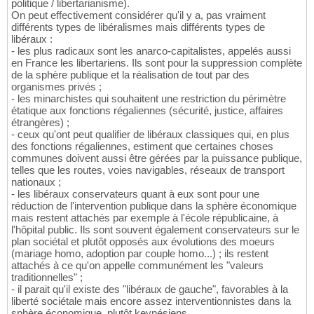
politique / libertarianisme).
On peut effectivement considérer qu'il y a, pas vraiment
différents types de libéralismes mais différents types de
libéraux :
- les plus radicaux sont les anarco-capitalistes, appelés aussi
en France les libertariens. Ils sont pour la suppression complète
de la sphère publique et la réalisation de tout par des
organismes privés ;
- les minarchistes qui souhaitent une restriction du périmètre
étatique aux fonctions régaliennes (sécurité, justice, affaires
étrangères) ;
- ceux qu'ont peut qualifier de libéraux classiques qui, en plus
des fonctions régaliennes, estiment que certaines choses
communes doivent aussi être gérées par la puissance publique,
telles que les routes, voies navigables, réseaux de transport
nationaux ;
- les libéraux conservateurs quant à eux sont pour une
réduction de l'intervention publique dans la sphère économique
mais restent attachés par exemple à l'école républicaine, à
l'hôpital public. Ils sont souvent également conservateurs sur le
plan sociétal et plutôt opposés aux évolutions des moeurs
(mariage homo, adoption par couple homo...) ; ils restent
attachés à ce qu'on appelle communément les "valeurs
traditionnelles" ;
- il parait qu'il existe des "libéraux de gauche", favorables à la
liberté sociétale mais encore assez interventionnistes dans la
sphère économique, plutôt keynésiens.