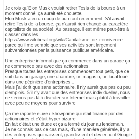
Je crois qu'Elon Musk voulait retirer Tesla de la bourse à un
moment donné, ça aurait été chouette.
Elon Musk a eu un coup de burn out récemment. S'il aavait
retiré Tesla de la bourse, ça n'aurait rien changé au caractère
capitaliste de sa société. Au passage, il est même peut-être à
classer dans les
https://www.wikiberal.org/wiki/Capitalisme_de_connivence
parce qu'il me semble que ses activités sont largement
subventionnées par la puissance publique américaine.
Une entreprise informatique ça commence dans un garage ça
ne commence pas avec des actionnaires.
Presque toutes les entreprises commencent tout petit, que ce
soit dans un garage, une chambre, un magasin, un local loué
dans une pépinière d'entreprises...
Mais j'ai écrit que sans actionnaire, il n'y aurait que pas ou peu
d'emplois. S'il n'y avait que des entreprises individuelles, nous
ne serions pas là à discuter sur Internet mais plutôt à travailler
avec peu de moyens pour survivre.
Ça me rappelle eLive / Showprime qui était financé par des
actionnaires et c'était hyper bizarre.
En fait c'était une étude et ça a fermé du jour au lendemain.
Je ne connais pas ce cas mais, d'une manière générale, il y a
des entreprises qui naissent, grandissent et deviennent Google