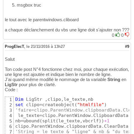
msgbox truc
le tout avec le parentwindows.cliboard
a chaque déclanchement du vbs une ligne doit s'ajouter non ???
0
0
ProgElecT
,
le 21/11/2016 à 13h27
#9
Salut
Ton code post N°4 fonctionne chez moi, pour chaque exécution,
une ligne est ajoutée et indique bien le nombre de ligne.
J'ai quand même modifié le nommage de ta variable
String
en
LigStr
pour plus de clarté.
Code :
Dim
1
set
 clipo=createobject
(
"htmlfile"
)
2
'faire=clipo.ParentWindow.clipboardData.Clea
3
 le_texte=clipo.ParentWindow.ClipboardData.G
4
nb=ubound
(
split
(
le_texte,vbcrlf
)
)
+1
5
clipo.ParentWindow.clipboardData.ClearData
(
"
6
'String = le_texte & "ligne" & nb & "du text
7