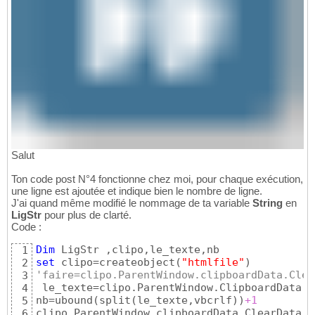
Salut
Ton code post N°4 fonctionne chez moi, pour chaque exécution,
une ligne est ajoutée et indique bien le nombre de ligne.
J'ai quand même modifié le nommage de ta variable
String
en
LigStr
pour plus de clarté.
Code :
Dim
1
set
 clipo=createobject
(
"htmlfile"
)
2
'faire=clipo.ParentWindow.clipboardData.Clea
3
 le_texte=clipo.ParentWindow.ClipboardData.G
4
nb=ubound
(
split
(
le_texte,vbcrlf
)
)
+1
5
clipo.ParentWindow.clipboardData.ClearData
(
"
6