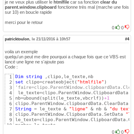
je ne veux plus utiliser le
htmlfile
car sa fonction
clear du
parent.window.clipboard
fonctionne très mal (marche une fois
sur 10) en boucle rapide
merci pour le retour
0
0
patricktoulon
,
le 21/11/2016 à 10h57
#4
voila un exemple
quelqu'un peut me dire pourquoi a chaque fois que ce VBS est
lancé une ligne ne s'ajoute pas
Code :
Dim
string
1
set
 clipo=createobject
(
"htmlfile"
)
2
'faire=clipo.ParentWindow.clipboardData.Clea
3
 le_texte=clipo.ParentWindow.ClipboardData.G
4
nb=ubound
(
split
(
le_texte,vbcrlf
)
)
+1
5
clipo.ParentWindow.clipboardData.ClearData
(
"
6
String
 = le_texte & 
"ligne"
 & nb & 
"du texte
7
clipo.ParentWindow.ClipboardData.SetData 
"Te
8
le_texte=clipo.ParentWindow.ClipboardData.Ge
9
msgbox le_texte
10
0
0