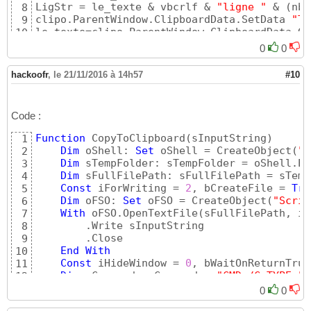
LigStr = le_texte & vbcrlf & 
"ligne "
 & 
(
nb 
8
clipo.ParentWindow.ClipboardData.SetData 
"Te
9
le_texte=clipo.ParentWindow.ClipboardData.Ge
10
msgbox le_texte
11
0
0
hackoofr
,
le 21/11/2016 à 14h57
#10
Code :
Function
 CopyToClipboard
(
sInputString
)
1
Dim
 oShell: 
Set
 oShell = CreateObject
(
"W
2
Dim
 sTempFolder: sTempFolder = oShell.Ex
3
Dim
 sFullFilePath: sFullFilePath = sTemp
4
Const
 iForWriting = 
2
, bCreateFile = 
Tru
5
Dim
 oFSO: 
Set
 oFSO = CreateObject
(
"Scrip
6
With
 oFSO.OpenTextFile
(
sFullFilePath, iF
7
        .Write sInputString

8
        .Close

9
End
With
10
Const
 iHideWindow = 
0
, bWaitOnReturnTrue
11
Dim
 sCommand: sCommand = 
"CMD /C TYPE "
 
12
    oShell.Run sCommand, iHideWindow, bWaitO
13
0
0
Set
 oShell = 
Nothing
14