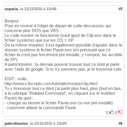
unparia
,
le 21/11/2016 à 11h48
#5
Bonjour
Pour en revenir à l'objet de départ de cette discussion, qui
concerne plus DOS que VBS :
Le code montré ne fonctionne (sauf ajout de Clip.exe dans le
fichier système) que sur les OS > XP
De la même manière, il est également possible d'ajouter dans le
dossier système le fichier Paste.exe (en précisant que ce
fichier-là n'est pas forcément pré-installé, y compris, lui, au-delà
de XP).
A patricktoulon : tu devrais pouvoir trouver tout ce dont je parle
avec l'aide de google. Si tu n'y parviens pas, je te trouverai cela.
EDIT : voilà :
http://www.c3scripts.com/tutorials/msdos/clip.html
Tu y trouveras tout ce dont j'ai parlé plus haut, plus (tout en bas,
à la rubrique "Related Command", en cliquant sur le mot/lien
Paste) de quoi :
- charger au besoin le fichier Paste.exe (si non pré-installé)
- comment utiliser la commande Paste
0
0
patricktoulon
,
le 21/11/2016 à 12h04
#6