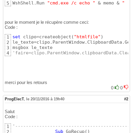
WshShell.Run 
"cmd.exe /c echo "
 & memo & 
" | 
5
pour le moment je le récupère comme ceci:
Code :
set
 clipo=createobject
(
"htmlfile"
)
1
le_texte=clipo.ParentWindow.ClipboardData.Get
2
3
'faire=clipo.ParentWindow.clipboardData.Clear
4
merci pour les retours
0
0
ProgElecT
,
le 20/11/2016 à 19h40
#2
Salut
Code :
'--------------------------------------------
1
Sub
 GoRecup
(
)
2