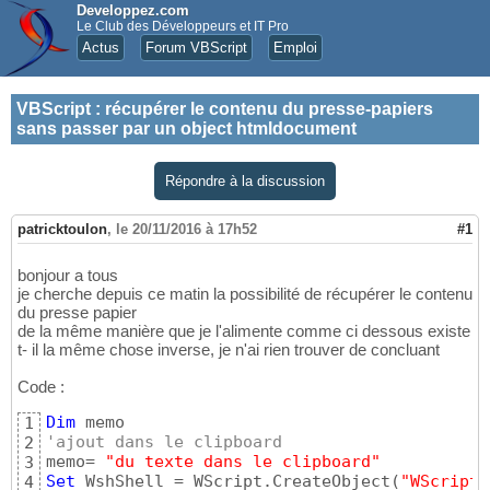
Developpez.com
Le Club des Développeurs et IT Pro
Actus
Forum VBScript
Emploi
VBScript
:
récupérer le contenu du presse-papiers
sans passer par un object htmldocument
Répondre à la discussion
patricktoulon
,
le 20/11/2016 à 17h52
#1
bonjour a tous
je cherche depuis ce matin la possibilité de récupérer le contenu
du presse papier
de la même manière que je l'alimente comme ci dessous existe
t- il la même chose inverse, je n'ai rien trouver de concluant
Code :
Dim
1
'ajout dans le clipboard
2
memo= 
"du texte dans le clipboard"
3
Set
 WshShell = WScript.CreateObject
(
"WScript.
4