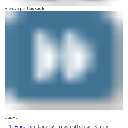
Envoyé par
hackoofr
Code :
Function
 CopyToClipboard
(
sInputString
)
1