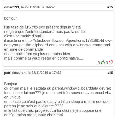
omen999
,
le 22/11/2016 à 16h52
#15
bonjour,
l'utilitaire de MS
clip.exe
présent depuis Vista
ne gère que l'entrée standard mais pas la sortie
c'est une moitié d'outil...
il existe une http://stackoverflow.com/questions/17819814/how-
can-you-get-the-clipboard-contents-with-a-windows-command
en ligne de commande
et ces outils font ça plus ou moins bien
mais comme tu veux rester en config native....
0
0
patricktoulon
,
le 22/11/2016 à 17h35
#16
Bonjour
ok omen mais le setdata du parent.window.cliboarddata devrait
fonctionner lui non??? je m'en sert très souvent avec excel vba
en unique
en boucle ca n'est pas le cas y a t il un sleep a mettre quelque
part ou je ne sais quoi d'autre ????
et le fait que chez progelect ca fonctionne je suppose une
configuration manquante chez moi