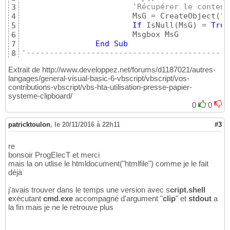
'Récupérer le contenu
3
			MsG = CreateObject
(
"h
4
If
 IsNull
(
MsG
)
 = 
True
5
			Msgbox MsG

6
End
Sub
7
'--------------------------------------------
8
  GoRecup
9
Extrait de http://www.developpez.net/forums/d1187021/autres-
langages/general-visual-basic-6-vbscript/vbscript/vos-
contributions-vbscript/vbs-hta-utilisation-presse-papier-
systeme-clipboard/
0
0
patricktoulon
,
le 20/11/2016 à 22h11
#3
re
bonsoir ProgElecT et merci
mais la on utlise le htmldocument("htmlfile") comme je le fait
déjà
j'avais trouver dans le temps une version avec s
cript.shell
e
xécutant
cmd.exe
accompagné d'argument "
clip
" et
stdout
a
la fin mais je ne le retrouve plus