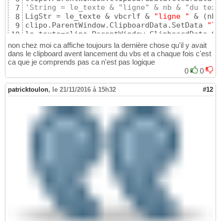
'String = le_texte & "ligne" & nb & "du text
7
LigStr = le_texte & vbcrlf & 
"ligne "
 & 
(
nb 
8
clipo.ParentWindow.ClipboardData.SetData 
"Te
9
le_texte=clipo.ParentWindow.ClipboardData.Ge
10
msgbox le_texte
11
non chez moi ca affiche toujours la dernière chose qu'il y avait
dans le clipboard avent lancement du vbs et a chaque fois c'est
ca que je comprends pas ca n'est pas logique
0
0
patricktoulon
,
le 21/11/2016 à 15h32
#12