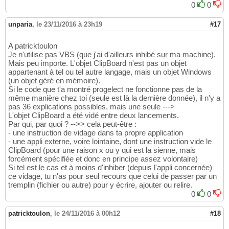
0
0
unparia
,
le 23/11/2016 à 23h19
#17
A patricktoulon
Je n'utilise pas VBS (que j'ai d'ailleurs inhibé sur ma machine).
Mais peu importe. L'objet ClipBoard n'est pas un objet
appartenant à tel ou tel autre langage, mais un objet Windows
(un objet géré en mémoire).
Si le code que t'a montré progelect ne fonctionne pas de la
même manière chez toi (seule est là la dernière donnée), il n'y a
pas 36 explications possibles, mais une seule --->
L'objet ClipBoard a été vidé entre deux lancements.
Par qui, par quoi ? -->> cela peut-être :
- une instruction de vidage dans ta propre application
- une appli externe, voire lointaine, dont une instruction vide le
ClipBoard (pour une raison x ou y qui est la sienne, mais
forcément spécifiée et donc en principe assez volontaire)
Si tel est le cas et à moins d'inhiber (depuis l'appli concernée)
ce vidage, tu n'as pour seul recours que celui de passer par un
tremplin (fichier ou autre) pour y écrire, ajouter ou relire.
0
0
patricktoulon
,
le 24/11/2016 à 00h12
#18