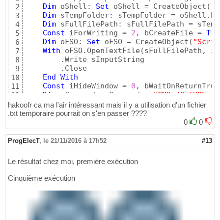
Dim
 oShell: 
Set
 oShell = CreateObject
(
"W
2
Dim
 sTempFolder: sTempFolder = oShell.Ex
3
Dim
 sFullFilePath: sFullFilePath = sTemp
4
Const
 iForWriting = 
2
, bCreateFile = 
Tru
5
Dim
 oFSO: 
Set
 oFSO = CreateObject
(
"Scrip
6
With
 oFSO.OpenTextFile
(
sFullFilePath, iF
7
        .Write sInputString

8
        .Close

9
End
With
10
Const
 iHideWindow = 
0
, bWaitOnReturnTrue
11
Dim
 sCommand: sCommand = 
"CMD /C TYPE "
 
12
    oShell.Run sCommand, iHideWindow, bWaitO
13
hakoofr ca ma l'air intéressant mais il y a utilisation d'un fichier
Set
 oShell = 
Nothing
14
.txt temporaire pourrait on s'en passer ????
Set
 oFSO = 
Nothing
15
0
0
End
Function
16
Call
 CopyToClipboard
(
"Text1"
 & vbNewLine & 
17
ProgElecT
,
le 21/11/2016 à 17h52
#13
Le résultat chez moi, première exécution
Cinquième exécution