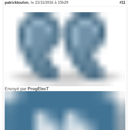
Set
 oFSO = 
Nothing
15
patricktoulon
,
le 21/11/2016 à 15h29
#11
End
Function
16
Call
 CopyToClipboard
(
"Text1"
 & vbNewLine & 
17
Envoyé par
ProgElecT