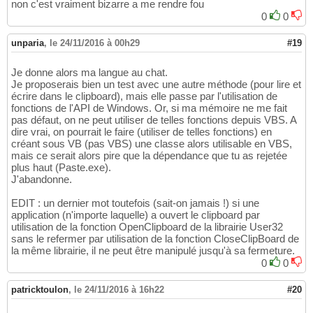
non c'est vraiment bizarre a me rendre fou
0
0
unparia
,
le 24/11/2016 à 00h29
#19
Je donne alors ma langue au chat.
Je proposerais bien un test avec une autre méthode (pour lire et
écrire dans le clipboard), mais elle passe par l'utilisation de
fonctions de l'API de Windows. Or, si ma mémoire ne me fait
pas défaut, on ne peut utiliser de telles fonctions depuis VBS. A
dire vrai, on pourrait le faire (utiliser de telles fonctions) en
créant sous VB (pas VBS) une classe alors utilisable en VBS,
mais ce serait alors pire que la dépendance que tu as rejetée
plus haut (Paste.exe).
J'abandonne.
EDIT : un dernier mot toutefois (sait-on jamais !) si une
application (n'importe laquelle) a ouvert le clipboard par
utilisation de la fonction OpenClipboard de la librairie User32
sans le refermer par utilisation de la fonction CloseClipBoard de
la même librairie, il ne peut être manipulé jusqu'à sa fermeture.
0
0
patricktoulon
,
le 24/11/2016 à 16h22
#20