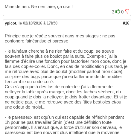
Mine de rien. Ne rien faire, ça use !
3
0
ypicot
,
le 02/10/2016 à 17h50
#16
Principe que je répète souvent dans mes stages : ne pas
confondre fainéantise et paresse :
- le fainéant cherche à ne rien faire et du coup, se trouve
souvent à faire plus de boulot par la suite. Exemple : j'ai la
flemme d'écrire une fonction pour factoriser mon code, donc je
fais des copier-coller. Donc, en cas de modification plus tard, je
me retrouve avec plus de boulot (modifier partout mon code),
ou -pire- des bugs parce que j'ai eu la flemme de de modifier
l'ensemble du code collé.
Cela s'applique à des tas de contexte : j'ai la flemme de
nettoyer la table après manger, donc les taches sèchent, du
coup quand je dois la nettoyer, je dois frotter davantage. Et si je
ne nettoie pas, je me retrouve avec des 'tites bestioles et/ou
une odeur de moisi...
- le paresseux est qqu'un qui est capable de réfléchir pendant
1h pour ne pas travailler 5min (c'est une définition toute
personnelle). Il s'ensuit que, à force d'utiliser son cerveau, le
paresseux est bien souvent plus intelligent que la moyenne.