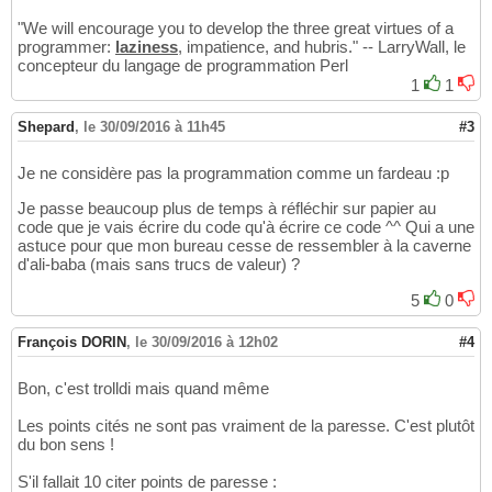
"We will encourage you to develop the three great virtues of a
programmer:
laziness
, impatience, and hubris." -- LarryWall, le
concepteur du langage de programmation Perl
1
1
Shepard
,
le 30/09/2016 à 11h45
#3
Je ne considère pas la programmation comme un fardeau :p
Je passe beaucoup plus de temps à réfléchir sur papier au
code que je vais écrire du code qu'à écrire ce code ^^ Qui a une
astuce pour que mon bureau cesse de ressembler à la caverne
d'ali-baba (mais sans trucs de valeur) ?
5
0
François DORIN
,
le 30/09/2016 à 12h02
#4
Bon, c'est trolldi mais quand même
Les points cités ne sont pas vraiment de la paresse. C'est plutôt
du bon sens !
S'il fallait 10 citer points de paresse :