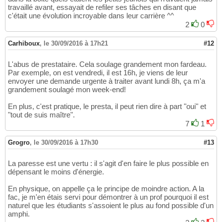
travaillé avant, essayait de refiler ses tâches en disant que
c'était une évolution incroyable dans leur carrière ^^
2
0
Carhiboux
,
le 30/09/2016 à 17h21
#12
L'abus de prestataire. Cela soulage grandement mon fardeau.
Par exemple, on est vendredi, il est 16h, je viens de leur
envoyer une demande urgente à traiter avant lundi 8h, ça m'a
grandement soulagé mon week-end!
En plus, c'est pratique, le presta, il peut rien dire à part "oui" et
"tout de suis maître".
7
1
Grogro
,
le 30/09/2016 à 17h30
#13
La paresse est une vertu : il s'agit d'en faire le plus possible en
dépensant le moins d'énergie.
En physique, on appelle ça le principe de moindre action. A la
fac, je m'en étais servi pour démontrer à un prof pourquoi il est
naturel que les étudiants s'assoient le plus au fond possible d'un
amphi.