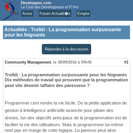
Developpez.com
Le Club des Développeurs et IT Pro
Actus
Forum Actualit�s
Emploi
Actualités
:
Trolldi : La programmation surpuissante
pour les feignants
Répondre à la discussion
Community Management
,
le 30/09/2016 à 05h42
#1
Trolldi : La programmation surpuissante pour les feignants
Dix méthodes de travail qui prouvent que la programmation
peut vite devenir laffaire des paresseux ?
Programmer cest rendre la vie facile. De la petite application de
gestion à lintelligence artificielle avancée pour piloter des
drones, lun des objectifs principaux de la programmation est de
faciliter la vie des utilisateurs. Mais le programmeur lui-même
nest pas en marge de cette logique. La paresse peut ainsi