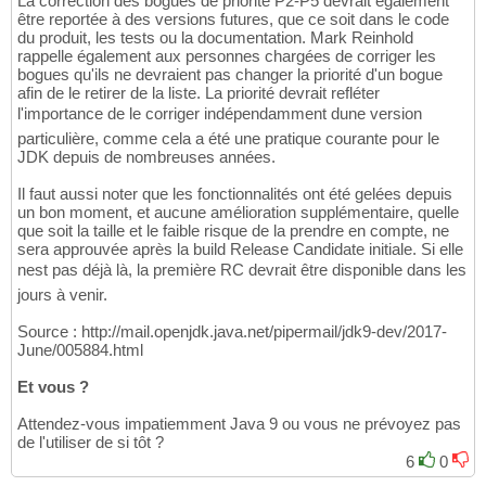
La correction des bogues de priorité P2-P5 devrait également
être reportée à des versions futures, que ce soit dans le code
du produit, les tests ou la documentation. Mark Reinhold
rappelle également aux personnes chargées de corriger les
bogues qu'ils ne devraient pas changer la priorité d'un bogue
afin de le retirer de la liste. La priorité devrait refléter
l'importance de le corriger indépendamment dune version
particulière, comme cela a été une pratique courante pour le
JDK depuis de nombreuses années.
Il faut aussi noter que les fonctionnalités ont été gelées depuis
un bon moment, et aucune amélioration supplémentaire, quelle
que soit la taille et le faible risque de la prendre en compte, ne
sera approuvée après la build Release Candidate initiale. Si elle
nest pas déjà là, la première RC devrait être disponible dans les
jours à venir.
Source : http://mail.openjdk.java.net/pipermail/jdk9-dev/2017-
June/005884.html
Et vous ?
Attendez-vous impatiemment Java 9 ou vous ne prévoyez pas
de l'utiliser de si tôt ?
6
0