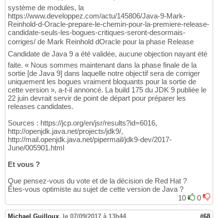
système de modules, la
https://www.developpez.com/actu/145806/Java-9-Mark-
Reinhold-d-Oracle-prepare-le-chemin-pour-la-premiere-release-
candidate-seuls-les-bogues-critiques-seront-desormais-
corriges/ de Mark Reinhold dOracle pour la phase Release
Candidate de Java 9 a été validée, aucune objection nayant été
faite. « Nous sommes maintenant dans la phase finale de la
sortie [de Java 9] dans laquelle notre objectif sera de corriger
uniquement les bogues vraiment bloquants pour la sortie de
cette version », a-t-il annoncé. La build 175 du JDK 9 publiée le
22 juin devrait servir de point de départ pour préparer les
releases candidates.
Sources : https://jcp.org/en/jsr/results?id=6016,
http://openjdk.java.net/projects/jdk9/,
http://mail.openjdk.java.net/pipermail/jdk9-dev/2017-
June/005901.html
Et vous ?
Que pensez-vous du vote et de la décision de Red Hat ?
Êtes-vous optimiste au sujet de cette version de Java ?
10
0
Michael Guilloux
,
le 07/09/2017 à 13h44
#68