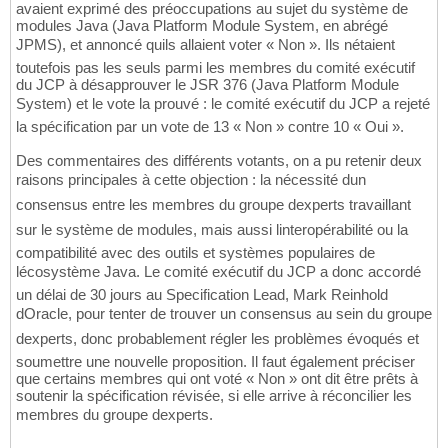
avaient exprimé des préoccupations au sujet du système de
modules Java (Java Platform Module System, en abrégé
JPMS), et annoncé quils allaient voter « Non ». Ils nétaient
toutefois pas les seuls parmi les membres du comité exécutif
du JCP à désapprouver le JSR 376 (Java Platform Module
System) et le vote la prouvé : le comité exécutif du JCP a rejeté
la spécification par un vote de 13 « Non » contre 10 « Oui ».
Des commentaires des différents votants, on a pu retenir deux
raisons principales à cette objection : la nécessité dun
consensus entre les membres du groupe dexperts travaillant
sur le système de modules, mais aussi linteropérabilité ou la
compatibilité avec des outils et systèmes populaires de
lécosystème Java. Le comité exécutif du JCP a donc accordé
un délai de 30 jours au Specification Lead, Mark Reinhold
dOracle, pour tenter de trouver un consensus au sein du groupe
dexperts, donc probablement régler les problèmes évoqués et
soumettre une nouvelle proposition. Il faut également préciser
que certains membres qui ont voté « Non » ont dit être prêts à
soutenir la spécification révisée, si elle arrive à réconcilier les
membres du groupe dexperts.