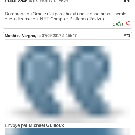
ParseCoder
,
le 07/09/2017 à 15h29
#70
Dommage qu'Oracle n'ai pas choisit une license aussi libérale
que la license du .NET Compiler Platform (Roslyn).
0
0
Matthieu Vergne
,
le 07/09/2017 à 15h47
#71
Envoyé par
Michael Guilloux