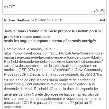
A+JYT
1
0
Michael Guilloux
,
le 23/06/2017 à 17h11
#64
Java 9 : Mark Reinhold dOracle prépare le chemin pour la
première release candidate
seuls les bogues bloquants seront désormais corrigés
Comme nous le savons, Java 9
https://www.developpez.com/actu/140324/Java-9-sera-encore-
repousse-a-cause-de-la-controverse-autour-de-Jigsaw-Mark-
Reinhold-demande-un-delai-supplementaire-de-huit-semaines/
suite à la désapprobation de la spécification du système de
modules (JSR 376) par le comité exécutif du Java Community
Process (JCP). Depuis lors, le groupe dexperts du JSR 376 a
eu une série de discussions sur la manière de corriger les
problèmes qui ont entraîné le rejet de la spécification. À la
demande de Mark Reinhold dOracle, la date de disponibilité
générale de Java 9 a été déplacée de huit semaines, afin de
tenir compte du temps supplémentaire requis pour terminer le
processus JCP. Elle passe désormais du 27 juillet au 21
septembre.