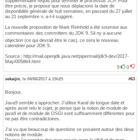
supplémentaire requis pour terminer le processus JCP. Pour
être précis, je propose que nous déplacions la date de
disponibilité générale de huit semaines, en passant du 27 juillet
au 21 septembre », a-t-il suggéré.
La nouvelle proposition de Mark Reinhold a été soumise aux
commentaires des committers du JDK 9. Sil ny a aucune
objection (ce qui devrait être le cas), ce sera le nouveau
calendrier pour JDK 9.
Source : http://mail.openjdk.java.net/pipermail/jdk9-dev/2017-
May/005864.html
9
0
sekaijin
,
le 04/06/2017 à 15h25
#63
Bonjour,
Java9 semble s'approcher. J'utilise Karaf de longue date et
après avoir relu le sujet, je pense que la notion de module de
java9 et de module de OSGI sont suffisamment différentes pour
ne pas être contradictoires.
J'ai vu que beaucoup de questions se posaient autour des deux
notions de module.
De que j'ai conclus des mes essais avec le jdk9 et de mon