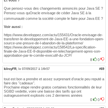
Et vous ?
Que pensez-vous des changements annoncés pour Java SE ?
Pensez-vous quOracle envisage de céder Java SE à la
communauté comme la société compte le faire pour Java EE ?
Voir aussi :
https://www.developpez.com/actu/155431/Oracle-envisage-de-
transferer-le-developpement-de-Java-EE-a-une-fondation-open-
source-une-preuve-de-l-abandon-de-la-plateforme/
https://www.developpez.com/actu/158542/La-specification-
finale-de-Java-EE-8-disponible-en-telechargement-apres-son-
approbation-par-le-comite-executif-du-JCP/
8
0
kilroyFR
,
le 07/09/2017 à 14h57
#69
tout est bon a prendre et assez surprenant d'oracle peu reputé a
faire des "cadeaux".
Prochaine etape rendre gratos certaines fonctionnalités de leur
SGBD vedette, voire une baisse des tarifs qui ont
outrageusement explosés ces 2 dernieres années
0
0