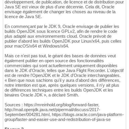
développement, de publication, de licence et de distribution pour
Java SE est vieux de plus d'une décennie. Cela dit, Oracle
envisage également de changer les choses au niveau de la
licence de Java SE.
En commençant par le JDK 9, Oracle envisage de publier les
builds OpenJDK sous licence GPLv2, afin de rendre le code
plus adapté aux environnements cloud. Oracle prévoit de
publier d'abord les builds OpenJDK pour Linux/x64, puis celles
pour macOS/x64 et Windows/x64.
Mais ce n'est pas tout, le géant des bases de données veut
également publier en open source des fonctionnalités
commerciales qui sont actuellement uniquement disponibles
dans le JDK d'Oracle, telles que Java Flight Recorder. L'objectif
est de rendre l'OpenJDK et le JDK d'Oracle interchangeables.
« Bien que nous sachions qu'il y aura d'abord des différences,
notre intention est que, après quelques versions, il n'y ait plus
de différences techniques entre les builds OpenJDK et les
binaires Oracle JDK », a déclaré Smith.
Sources : https://mreinhold.org/blog/forward-faster,
http://mail.openjdk.java.net/pipermail/discuss/2017-
September/004281.html, https://blogs.oracle.com/java-platform-
group/faster-and-easier-use-and-redistribution-of-java-se