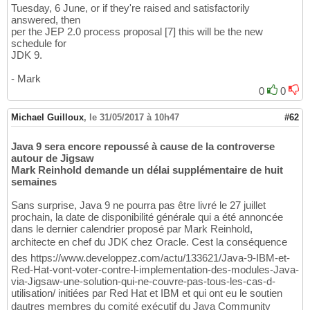
Tuesday, 6 June, or if they're raised and satisfactorily
answered, then
per the JEP 2.0 process proposal [7] this will be the new
schedule for
JDK 9.
- Mark
0
0
Michael Guilloux
,
le 31/05/2017 à 10h47
#62
Java 9 sera encore repoussé à cause de la controverse
autour de Jigsaw
Mark Reinhold demande un délai supplémentaire de huit
semaines
Sans surprise, Java 9 ne pourra pas être livré le 27 juillet
prochain, la date de disponibilité générale qui a été annoncée
dans le dernier calendrier proposé par Mark Reinhold,
architecte en chef du JDK chez Oracle. Cest la conséquence
des https://www.developpez.com/actu/133621/Java-9-IBM-et-
Red-Hat-vont-voter-contre-l-implementation-des-modules-Java-
via-Jigsaw-une-solution-qui-ne-couvre-pas-tous-les-cas-d-
utilisation/ initiées par Red Hat et IBM et qui ont eu le soutien
dautres membres du comité exécutif du Java Community