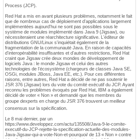
Process (JCP).
Red Hat a mis en avant plusieurs problèmes, notamment le fait
que de nombreux cas de déploiement d'applications largement
implémentées aujourd'hui ne sont pas possibles sous le
système de modules implémenté dans Java 9 (Jigsaw), ou
nécessiteraient une réarchitecture significative. L'éditeur de
distributions GNU/Linux s'inquiétait également de la
fragmentation de la communauté Java. En raison de capacités
d'interopérabilité insuffisantes et d'autres restrictions, Red Hat
craint que Jigsaw crée deux mondes de développement de
logiciels Java : le monde Jigsaw et celui des autres
technologies de l'écosystème (chargeurs de classes Java SE,
OSGi, modules JBoss, Java EE, etc.). Pour ces différentes
raisons, entre autres, Red Hat a décidé de ne pas soutenir le
JSR 376 (Jigsaw) lors du vote du comité exécutif du JCP. Ayant
reconnu les problèmes évoqués par Red Hat, IBM a également
décidé de voter « Non » et demandé que les membres du
groupe dexperts en charge du JSR 376 trouvent un meilleur
consensus sur la spécification.
Le 8 mai dernier, par un
https://www.developpez.com/actu/135508/Java-9-le-comite-
executif-du-JCP-rejette-la-specification-actuelle-des-modules-
Java-Jigsaw-qui-a-vote-Non-et-pourquoi/ de 13 « Non » contre