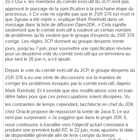
10 « Oui », les membres du comité exécutif du JCP nont pas
approuvé le passage de la spécification à la prochaine étape du
processus. « Ce vote ne signifie pas que le JSR 376 est mort ni
que Jigsaw a été rejeté », explique Mark Reinhold dans un
message dans la liste de diffusion OpenJDK. « Cela signifie
seulement que le comité exécutif a soulevé un certain nombre
de problèmes qu'ils veulent que le groupe d'experts du JSR 376
corrige. Les règles JCP donnent au groupe dexperts trente
jours, jusqu'au 7 juin, pour soumettre une spécification révisée
pour un deuxième vote du comité exécutif qui se terminera au
plus tard le 26 juin », a-t-il ajouté.
Depuis le vote du comité exécutif du JCP, le groupe dexperts du
JSR 376 a eu une série de discussions sur la manière de
corriger les problèmes évoqués par le comité exécutif, daprès
Mark Reinhold. Et il semble que des modifications sont en train
dêtre faites pour que ces préoccupations soient dissipées. Vu
les contraintes de temps cependant, larchitecte en chef du JDK
chez Oracle propose de repousser la sortie de Java 9, ce qui
nest pas surprenant. « Je suggère que dans le projet JDK 9,
nous continuons à travailler vers l'objectif actuel consistant à
produire une première build RC le 22 juin, mais ajustons la date
de disponibilité générale afin de tenir compte du temps