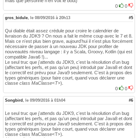
mais que personne n'en voit le bout)
0
0
gros_bidule
,
le 08/09/2016 à 20h13
#5
Qui diable était assez crédule pour croire le calendrier de
livraison du JDK9 ? On nous a fait le même coup avec le 7 et 8.
Mais ce n'est plus bien grave, aujourd'hui il n'est plus forcément
nécessaire de passer à un nouveau JDK pour profiter de
nouveautés niveau langage : il y a Scala, Groovy, Kotlin (qui est
compatible Java6 !)...
Le seul truc que j'attends du JDK9, c'est la résolution d'un bug
(affectant les perfs, et pas qu'un peu) introduit par Java8 et dont
le correctif est prévu pour Java9 seulement. C'est à propos des
types génériques (pour faire court, quand vous déclarer une
classe
class MaClasse<T>
).
0
0
Songbird
,
le 09/09/2016 à 01h04
#6
Le seul truc que j'attends du JDK9, c'est la résolution d'un bug
(affectant les perfs, et pas qu'un peu) introduit par Java8 et dont
le correctif est prévu pour Java9 seulement. C'est à propos des
types génériques (pour faire court, quand vous déclarer une
classe class MaClasse<T>).