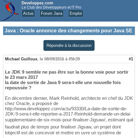
Developpez.com
Le Club des Développeurs et IT Pro
Actus
Forum Java
Emploi
Java
:
Oracle annonce des changements pour Java SE
Répondre à la discussion
Michael Guilloux
,
le 08/09/2016 à 05h39
#1
Le JDK 9 semble ne pas être sur la bonne voie pour sortir
le 23 mars 2017
la date de sortie de Java 9 sera-t-elle une nouvelle fois
repoussée ?
En décembre dernier, Mark Reinhold, architecte en chef du JDK
chez Oracle, a proposé de
http://www.developpez.com/actu/93330/La-date-de-sortie-de-
JDK-9-sera-t-elle-reportee-a-2017-Reinhold-demande-un-delai-
supplementaire-de-six-mois-pour-finaliser-Jigsaw/, estimant quil
faudrait plus de temps pour finaliser Jigsaw, un projet dont
lobjectif est de concevoir et mettre en uvre un système de