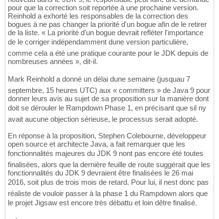
pour que la correction soit reportée à une prochaine version.
Reinhold a exhorté les responsables de la correction des
bogues à ne pas changer la priorité d'un bogue afin de le retirer
de la liste. « La priorité d'un bogue devrait refléter l'importance
de le corriger indépendamment dune version particulière,
comme cela a été une pratique courante pour le JDK depuis de
nombreuses années », dit-il.
Mark Reinhold a donné un délai dune semaine (jusquau 7
septembre, 15 heures UTC) aux « committers » de Java 9 pour
donner leurs avis au sujet de sa proposition sur la manière dont
doit se dérouler le Rampdown Phase 1, en précisant que sil ny
avait aucune objection sérieuse, le processus serait adopté.
En réponse à la proposition, Stephen Colebourne, développeur
open source et architecte Java, a fait remarquer que les
fonctionnalités majeures du JDK 9 nont pas encore été toutes
finalisées, alors que la dernière feuille de route suggérait que les
fonctionnalités du JDK 9 devraient être finalisées le 26 mai
2016, soit plus de trois mois de retard. Pour lui, il nest donc pas
réaliste de vouloir passer à la phase 1 du Rampdown alors que
le projet Jigsaw est encore très débattu et loin dêtre finalisé.