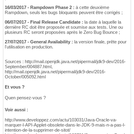
16/03/2017 - Rampdown Phase 2 :
à cette deuxième
Rampdown, seuls les bugs bloquants peuvent être corrigés ;
06/07/2017 - Final Release Candidate :
la date à laquelle la
dernière RC doit être proposée et soumise aux tests. Une ou
plusieurs RC seront proposées après le Zero Bug Bounce ;
27/07/2017 - General Availability :
la version finale, prête pour
l'utilisation en production.
Sources : http://mail.openjdk.java.net/pipermail/jdk9-dev/2016-
September/004887.html,
http://mail.openjdk.java.net/pipermail/jdk9-dev/2016-
October/005092.html
Et vous ?
Quen pensez-vous ?
Voir aussi :
http://www.developpez.com/actu/103031/Java-Oracle-va-
marquer-l-API-Applet-obsolete-dans-le-JDK-9-mais-n-a-pas-l-
intention-de-la-supprimer-de-sitot/