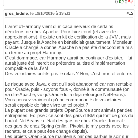
0
0
gros_bidule
,
le 19/10/2016 à 19h31
#15
L'arrêt d'Harmony vient d'un caca nerveux de certains
décideurs de chez Apache. Pour faire court (et avec des
approximations), il existe un kit de certification de la JVM, mais
payant. Jusque là Apache en bénéficiait gratuitement. Monsieur
Oracle a changé la donne, Apache n'a pas été d'accord et a mis
un terme au projet Harmony.
C'est dommage, car Harmony aurait pu continuer d'exister, il lui
aurait juste été interdit de prétendre au titre d'implémentation
compatible de la JVM.
Des volontaires ont-ils pris le relais ? Non, c'est mort et enterré.
Le risque avec Java, c'est qu'il soit abandonné car non rentable
pour Oracle, puis - soyons fous -, donné à la communauté (on
va dire Apache, vu qu'Oracle lui a déjà refourgué NetBeans).
Vous pensez vraiment qu'une communauté de volontaires
serait capable de faire vivre un tel projet ?
La plupart des grands projets OpenSource sont animés par des
entreprises. Eclipse : ce sont des gars d'IBM qui font de gros du
boulot. NetBeans : c'était des gars de chez Oracle. Tomcat :
des gars de chez Spring (enfin.. Pivolat, je m'y perds avec les
rachats, et ça a peut être changé depuis).
Les projets OpenSource maintenus par des barbus le soir sur