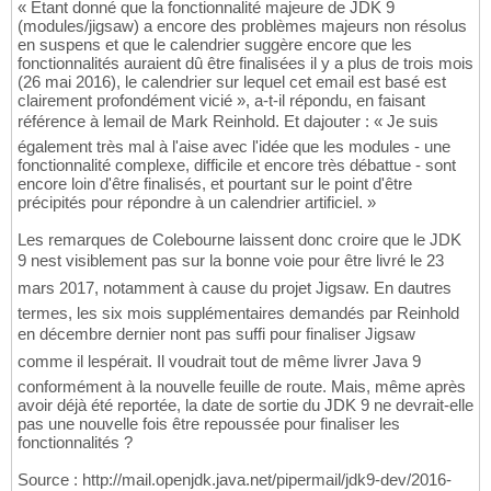
« Étant donné que la fonctionnalité majeure de JDK 9
(modules/jigsaw) a encore des problèmes majeurs non résolus
en suspens et que le calendrier suggère encore que les
fonctionnalités auraient dû être finalisées il y a plus de trois mois
(26 mai 2016), le calendrier sur lequel cet email est basé est
clairement profondément vicié », a-t-il répondu, en faisant
référence à lemail de Mark Reinhold. Et dajouter : « Je suis
également très mal à l'aise avec l'idée que les modules - une
fonctionnalité complexe, difficile et encore très débattue - sont
encore loin d'être finalisés, et pourtant sur le point d'être
précipités pour répondre à un calendrier artificiel. »
Les remarques de Colebourne laissent donc croire que le JDK
9 nest visiblement pas sur la bonne voie pour être livré le 23
mars 2017, notamment à cause du projet Jigsaw. En dautres
termes, les six mois supplémentaires demandés par Reinhold
en décembre dernier nont pas suffi pour finaliser Jigsaw
comme il lespérait. Il voudrait tout de même livrer Java 9
conformément à la nouvelle feuille de route. Mais, même après
avoir déjà été reportée, la date de sortie du JDK 9 ne devrait-elle
pas une nouvelle fois être repoussée pour finaliser les
fonctionnalités ?
Source : http://mail.openjdk.java.net/pipermail/jdk9-dev/2016-