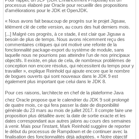
processus élaboré par Oracle pour recueillir des propositions
d'améliorations pour le JDK et OpenJDK.
« Nous avons fait beaucoup de progrès sur le projet Jigsaw,
lélément clé de cette version, au cours des huit derniers mois.
[...] Malgré ces progrès, à ce stade, il est clair que Jigsaw a
besoin de plus de temps. Nous avons récemment reçu des
commentaires critiques qui ont motivé une refonte de la
fonctionnalité package-export du système de module, sans
laquelle nous ne pourrions pas atteindre l'un de nos principaux
objectifs. Il existe, en plus de cela, de nombreux problèmes de
conception non encore résolus, qui nécessitent du temps pour y
travailler », explique Reinhold qui ajoute encore que le nombre
de bogues ouverts qui sont nouveaux dans le JDK 9 est
également plus important que celui dans le JDK 8.
Pour ces raisons, larchitecte en chef de la plateforme Java
chez Oracle propose que le calendrier du JDK 9 soit prolongé
de quatre mois, ce qui fera passer la date de disponibilité
générale du 23 mars au mois de juillet 2017. Il compte faire une
proposition plus détaillée avec la date de sortie exacte et les
dates correspondant aux autres jalons au cours des semaines
à venir. Mais pour l'instant, Mark Reinhold suggère de reporter
le début du processus de Rampdown et de continuer avec la
finalisation des fonctionnalités déjà adoptées. « Notre objectif