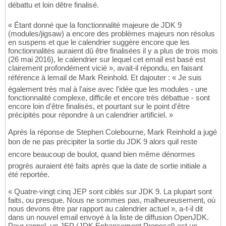
débattu et loin dêtre finalisé.
« Étant donné que la fonctionnalité majeure de JDK 9
(modules/jigsaw) a encore des problèmes majeurs non résolus
en suspens et que le calendrier suggère encore que les
fonctionnalités auraient dû être finalisées il y a plus de trois mois
(26 mai 2016), le calendrier sur lequel cet email est basé est
clairement profondément vicié », avait-il répondu, en faisant
référence à lemail de Mark Reinhold. Et dajouter : « Je suis
également très mal à l'aise avec l'idée que les modules - une
fonctionnalité complexe, difficile et encore très débattue - sont
encore loin d'être finalisés, et pourtant sur le point d'être
précipités pour répondre à un calendrier artificiel. »
Après la réponse de Stephen Colebourne, Mark Reinhold a jugé
bon de ne pas précipiter la sortie du JDK 9 alors quil reste
encore beaucoup de boulot, quand bien même dénormes
progrès auraient été faits après que la date de sortie initiale a
été reportée.
« Quatre-vingt cinq JEP sont ciblés sur JDK 9. La plupart sont
faits, ou presque. Nous ne sommes pas, malheureusement, où
nous devons être par rapport au calendrier actuel », a-t-il dit
dans un nouvel email envoyé à la liste de diffusion OpenJDK.
Pour rappel, un JEP (JDK Enhancement Proposal) est un