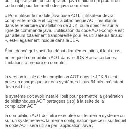
outil baptisé jaotc, un compilateur java statique qui produit du
code natif pour les méthodes java compilées.
« Pour utiliser le module java.base AOT, l'utilisateur devra
compiler le module et copier la bibliothèque AOT résultante
dans le répertoire d'installation de JDK, ou le spécifier sur la
ligne de commande java. L'utilisation du code AOT-compilé est
par ailleurs totalement transparente pour les utilisateurs finaux
», est-il également indiqué dans le JEP.
Étant donné quil sagit dun début dimplémentation, il faut aussi
noter que la compilation AOT dans le JDK 9 aura certaines
limitations à prendre en compte :
la version initiale de la compilation AOT dans le JDK 9 n'est
prise en charge que sur des systèmes Linux 64 bits exécutant
Java 64 bits ;
le système doit avoir installé libelf pour permettre la génération
de bibliothèques AOT partagées (.so) à la suite de la
compilation AOT ;
la compilation AOT doit être exécutée sur le même système ou
sur un système avec la même configuration que celui sur lequel
le code AOT sera utilisé par l'application Java ;