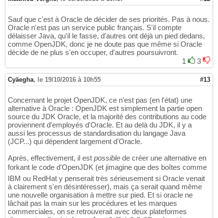
Sauf que c'est à Oracle de décider de ses priorités. Pas à nous.
Oracle n'est pas un service public français. S'il compte
délaisser Java, qu'il le fasse, d'autres ont déjà un pied dedans,
comme OpenJDK, donc je ne doute pas que même si Oracle
décide de ne plus s'en occuper, d'autres poursuivront.
1
3
Cyäegha
,
le 19/10/2016 à 10h55
#13
Concernant le projet OpenJDK, ce n'est pas (en l'état) une
alternative à Oracle : OpenJDK est simplement la partie open
source du JDK Oracle, et la majorité des contributions au code
proviennent d'employés d'Oracle. Et au delà du JDK, il y a
aussi les processus de standardisation du langage Java
(JCP...) qui dépendent largement d'Oracle.
Après, effectivement, il est
possible
de créer une alternative en
forkant le code d'OpenJDK (et jimagine que des boîtes comme
IBM ou RedHat y penserait très sérieusement si Oracle venait
à clairement s'en désintéresser), mais ça serait quand même
une nouvelle organisation à mettre sur pied. Et si oracle ne
lâchait pas la main sur les procédures et les marques
commerciales, on se retrouverait avec deux plateformes