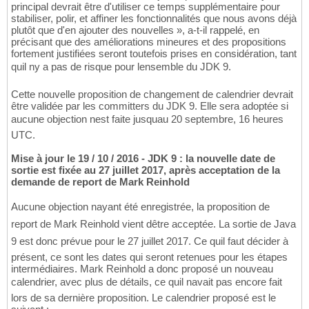
principal devrait être d'utiliser ce temps supplémentaire pour
stabiliser, polir, et affiner les fonctionnalités que nous avons déjà
plutôt que d'en ajouter des nouvelles », a-t-il rappelé, en
précisant que des améliorations mineures et des propositions
fortement justifiées seront toutefois prises en considération, tant
quil ny a pas de risque pour lensemble du JDK 9.
Cette nouvelle proposition de changement de calendrier devrait
être validée par les committers du JDK 9. Elle sera adoptée si
aucune objection nest faite jusquau 20 septembre, 16 heures
UTC.
Mise à jour le 19 / 10 / 2016 - JDK 9 : la nouvelle date de
sortie est fixée au 27 juillet 2017, après acceptation de la
demande de report de Mark Reinhold
Aucune objection nayant été enregistrée, la proposition de
report de Mark Reinhold vient dêtre acceptée. La sortie de Java
9 est donc prévue pour le 27 juillet 2017. Ce quil faut décider à
présent, ce sont les dates qui seront retenues pour les étapes
intermédiaires. Mark Reinhold a donc proposé un nouveau
calendrier, avec plus de détails, ce quil navait pas encore fait
lors de sa dernière proposition. Le calendrier proposé est le