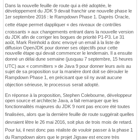
Dans la nouvelle feuille de route qui a été adoptée, le
développement du JDK 9 devait franchir une nouvelle phase le
1er septembre 2016 : le Rampdown Phase 1. Daprès Oracle,
cette étape permet dappliquer « des niveaux de contrôles
croissants » aux changements entrant dans la nouvelle version
du JDK afin de corriger les bogues de priorité P1-P3. Le 31
août, Mark Reinhold a donc envoyé un email à la liste de
diffusion OpenJDK pour donner ses objectifs pour cette
nouvelle étape qui devait commencer le lendemain. Il a ensuite
donné un délai dune semaine (jusquau 7 septembre, 15 heures
UTC) aux « committers » de Java 9 pour donner leurs avis au
sujet de sa proposition sur la manière dont doit se dérouler le
Rampdown Phase 1, en précisant que sil ny avait aucune
objection sérieuse, le processus serait adopté.
En réponse à la proposition, Stephen Colebourne, développeur
open source et architecte Java, a fait remarquer que les
fonctionnalités majeures du JDK 9 nont pas encore été toutes
finalisées, alors que la dernière feuille de route suggérait quelles
devraient lêtre le 26 mai 2016, soit plus de trois mois de retard.
Pour lui, il nest donc pas réaliste de vouloir passer à la phase 1
du Rampdown alors que le projet Jigsaw est encore très