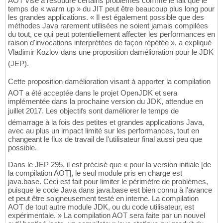
AOT vise à résoudre certains problèmes comme le fait que le
temps de « warm up » du JIT peut être beaucoup plus long pour
les grandes applications. « Il est également possible que des
méthodes Java rarement utilisées ne soient jamais compilées
du tout, ce qui peut potentiellement affecter les performances en
raison d'invocations interprétées de façon répétée », a expliqué
Vladimir Kozlov dans une proposition damélioration pour le JDK
(JEP).
Cette proposition damélioration visant à apporter la compilation
AOT a été acceptée dans le projet OpenJDK et sera
implémentée dans la prochaine version du JDK, attendue en
juillet 2017. Les objectifs sont daméliorer le temps de
démarrage à la fois des petites et grandes applications Java,
avec au plus un impact limité sur les performances, tout en
changeant le flux de travail de l'utilisateur final aussi peu que
possible.
Dans le JEP 295, il est précisé que « pour la version initiale [de
la compilation AOT], le seul module pris en charge est
java.base. Ceci est fait pour limiter le périmètre de problèmes,
puisque le code Java dans java.base est bien connu à l'avance
et peut être soigneusement testé en interne. La compilation
AOT de tout autre module JDK, ou du code utilisateur, est
expérimentale. » La compilation AOT sera faite par un nouvel