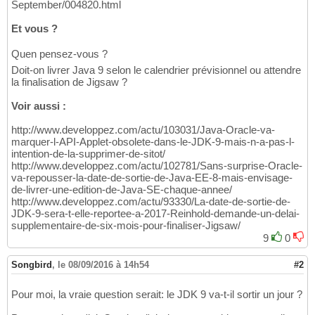
September/004820.html
Et vous ?
Quen pensez-vous ?
Doit-on livrer Java 9 selon le calendrier prévisionnel ou attendre
la finalisation de Jigsaw ?
Voir aussi :
http://www.developpez.com/actu/103031/Java-Oracle-va-
marquer-l-API-Applet-obsolete-dans-le-JDK-9-mais-n-a-pas-l-
intention-de-la-supprimer-de-sitot/
http://www.developpez.com/actu/102781/Sans-surprise-Oracle-
va-repousser-la-date-de-sortie-de-Java-EE-8-mais-envisage-
de-livrer-une-edition-de-Java-SE-chaque-annee/
http://www.developpez.com/actu/93330/La-date-de-sortie-de-
JDK-9-sera-t-elle-reportee-a-2017-Reinhold-demande-un-delai-
supplementaire-de-six-mois-pour-finaliser-Jigsaw/
9
0
Songbird
,
le 08/09/2016 à 14h54
#2
Pour moi, la vraie question serait: le JDK 9 va-t-il sortir un jour ?