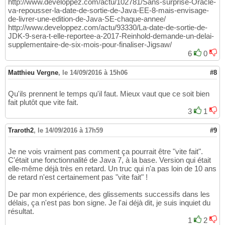
http://www.developpez.com/actu/102781/Sans-surprise-Oracle-
va-repousser-la-date-de-sortie-de-Java-EE-8-mais-envisage-
de-livrer-une-edition-de-Java-SE-chaque-annee/
http://www.developpez.com/actu/93330/La-date-de-sortie-de-
JDK-9-sera-t-elle-reportee-a-2017-Reinhold-demande-un-delai-
supplementaire-de-six-mois-pour-finaliser-Jigsaw/
6
0
Matthieu Vergne
,
le 14/09/2016 à 15h06
#8
Qu'ils prennent le temps qu'il faut. Mieux vaut que ce soit bien
fait plutôt que vite fait.
3
1
Traroth2
,
le 14/09/2016 à 17h59
#9
Je ne vois vraiment pas comment ça pourrait être "vite fait".
C'était une fonctionnalité de Java 7, à la base. Version qui était
elle-même déjà très en retard. Un truc qui n'a pas loin de 10 ans
de retard n'est certainement pas "vite fait" !
De par mon expérience, des glissements successifs dans les
délais, ça n'est pas bon signe. Je l'ai déjà dit, je suis inquiet du
résultat.
1
2