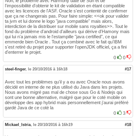
Non, le problème avec Harmony date de Sun et de
l'impossibilité d'obtenir le kit de validation en étant compatible
avec les licences de l'ASF. Oracle s'est contenté de confirmer
que ça ne changerais pas. Pour faire simple: <<ok pour valider
ta jvm et lui donne le logo "java compatible" mais alors,
interdiction de la distribuer sur mobile sans royalties>>. Tout le
fond du problème d'android d'ailleurs qui dérive d'Hamony mais
qui lui n'a jamais mis le l'estampille "java certified", ce qui
emmerde bien Oracle . Tout ça combiné avec le fait qu'IBM
s'est retiré du projet pour supporter l'openJDK officiel, ça a fini
d'enterrer le projet.
0
0
steel-finger
,
le 20/10/2016 à 16h18
#17
Avec tout les problèmes qu'il y a eu avec Oracle nous avons
décidé en interne de ne plus utilisé du Java dans les projets.
Nous avons migré pas mal de chose sous Go & Nodejs qui
sont une bonne alternative, malgré que pour le coté mobile on
développe des app hybrid mais personnellement j'aurai préféré
gardé Java de ce coté la
0
3
Mickael_Istria
,
le 20/10/2016 à 16h19
#18