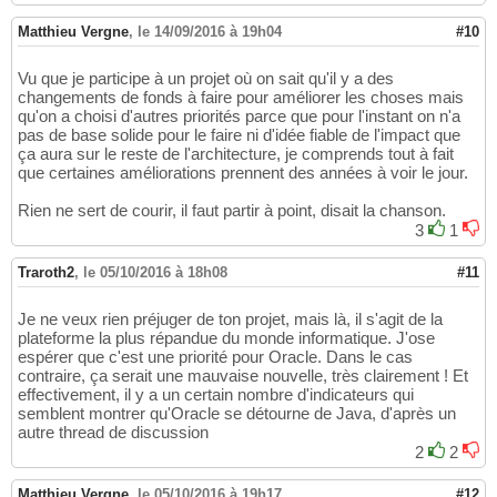
Matthieu Vergne
,
le 14/09/2016 à 19h04
#10
Vu que je participe à un projet où on sait qu'il y a des
changements de fonds à faire pour améliorer les choses mais
qu'on a choisi d'autres priorités parce que pour l'instant on n'a
pas de base solide pour le faire ni d'idée fiable de l'impact que
ça aura sur le reste de l'architecture, je comprends tout à fait
que certaines améliorations prennent des années à voir le jour.
Rien ne sert de courir, il faut partir à point, disait la chanson.
3
1
Traroth2
,
le 05/10/2016 à 18h08
#11
Je ne veux rien préjuger de ton projet, mais là, il s'agit de la
plateforme la plus répandue du monde informatique. J'ose
espérer que c'est une priorité pour Oracle. Dans le cas
contraire, ça serait une mauvaise nouvelle, très clairement ! Et
effectivement, il y a un certain nombre d'indicateurs qui
semblent montrer qu'Oracle se détourne de Java, d'après un
autre thread de discussion
2
2
Matthieu Vergne
,
le 05/10/2016 à 19h17
#12