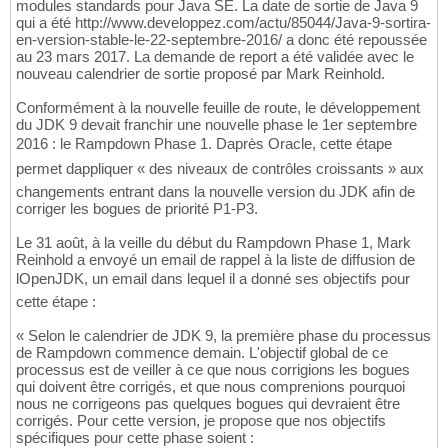
modules standards pour Java SE. La date de sortie de Java 9
qui a été http://www.developpez.com/actu/85044/Java-9-sortira-
en-version-stable-le-22-septembre-2016/ a donc été repoussée
au 23 mars 2017. La demande de report a été validée avec le
nouveau calendrier de sortie proposé par Mark Reinhold.
Conformément à la nouvelle feuille de route, le développement
du JDK 9 devait franchir une nouvelle phase le 1er septembre
2016 : le Rampdown Phase 1. Daprès Oracle, cette étape
permet dappliquer « des niveaux de contrôles croissants » aux
changements entrant dans la nouvelle version du JDK afin de
corriger les bogues de priorité P1-P3.
Le 31 août, à la veille du début du Rampdown Phase 1, Mark
Reinhold a envoyé un email de rappel à la liste de diffusion de
lOpenJDK, un email dans lequel il a donné ses objectifs pour
cette étape :
« Selon le calendrier de JDK 9, la première phase du processus
de Rampdown commence demain. L'objectif global de ce
processus est de veiller à ce que nous corrigions les bogues
qui doivent être corrigés, et que nous comprenions pourquoi
nous ne corrigeons pas quelques bogues qui devraient être
corrigés. Pour cette version, je propose que nos objectifs
spécifiques pour cette phase soient :