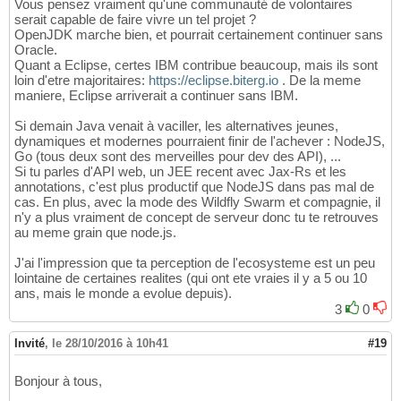
Vous pensez vraiment qu'une communauté de volontaires
serait capable de faire vivre un tel projet ?
OpenJDK marche bien, et pourrait certainement continuer sans
Oracle.
Quant a Eclipse, certes IBM contribue beaucoup, mais ils sont
loin d'etre majoritaires:
https://eclipse.biterg.io
. De la meme
maniere, Eclipse arriverait a continuer sans IBM.
Si demain Java venait à vaciller, les alternatives jeunes,
dynamiques et modernes pourraient finir de l'achever : NodeJS,
Go (tous deux sont des merveilles pour dev des API), ...
Si tu parles d'API web, un JEE recent avec Jax-Rs et les
annotations, c'est plus productif que NodeJS dans pas mal de
cas. En plus, avec la mode des Wildfly Swarm et compagnie, il
n'y a plus vraiment de concept de serveur donc tu te retrouves
au meme grain que node.js.
J'ai l'impression que ta perception de l'ecosysteme est un peu
lointaine de certaines realites (qui ont ete vraies il y a 5 ou 10
ans, mais le monde a evolue depuis).
3
0
Invité
,
le 28/10/2016 à 10h41
#19
Bonjour à tous,