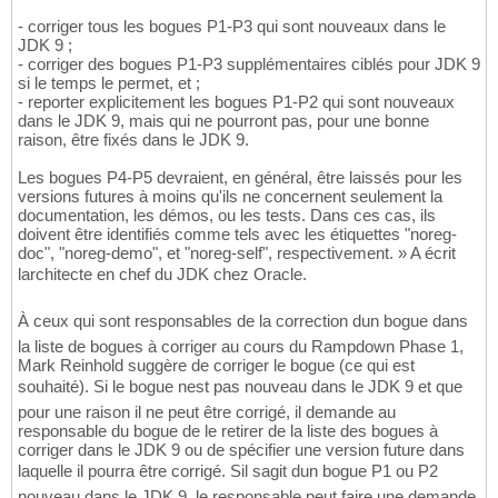
- corriger tous les bogues P1-P3 qui sont nouveaux dans le
JDK 9 ;
- corriger des bogues P1-P3 supplémentaires ciblés pour JDK 9
si le temps le permet, et ;
- reporter explicitement les bogues P1-P2 qui sont nouveaux
dans le JDK 9, mais qui ne pourront pas, pour une bonne
raison, être fixés dans le JDK 9.
Les bogues P4-P5 devraient, en général, être laissés pour les
versions futures à moins qu'ils ne concernent seulement la
documentation, les démos, ou les tests. Dans ces cas, ils
doivent être identifiés comme tels avec les étiquettes "noreg-
doc", "noreg-demo", et "noreg-self", respectivement. » A écrit
larchitecte en chef du JDK chez Oracle.
À ceux qui sont responsables de la correction dun bogue dans
la liste de bogues à corriger au cours du Rampdown Phase 1,
Mark Reinhold suggère de corriger le bogue (ce qui est
souhaité). Si le bogue nest pas nouveau dans le JDK 9 et que
pour une raison il ne peut être corrigé, il demande au
responsable du bogue de le retirer de la liste des bogues à
corriger dans le JDK 9 ou de spécifier une version future dans
laquelle il pourra être corrigé. Sil sagit dun bogue P1 ou P2
nouveau dans le JDK 9, le responsable peut faire une demande