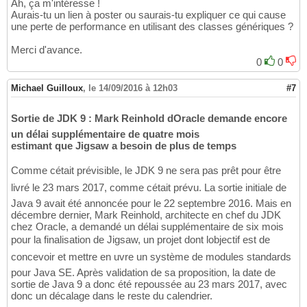
Ah, ça m'intéresse !
Aurais-tu un lien à poster ou saurais-tu expliquer ce qui cause
une perte de performance en utilisant des classes génériques ?
Merci d'avance.
0
0
Michael Guilloux
,
le 14/09/2016 à 12h03
#7
Sortie de JDK 9 : Mark Reinhold dOracle demande encore
un délai supplémentaire de quatre mois
estimant que Jigsaw a besoin de plus de temps
Comme cétait prévisible, le JDK 9 ne sera pas prêt pour être
livré le 23 mars 2017, comme cétait prévu. La sortie initiale de
Java 9 avait été annoncée pour le 22 septembre 2016. Mais en
décembre dernier, Mark Reinhold, architecte en chef du JDK
chez Oracle, a demandé un délai supplémentaire de six mois
pour la finalisation de Jigsaw, un projet dont lobjectif est de
concevoir et mettre en uvre un système de modules standards
pour Java SE. Après validation de sa proposition, la date de
sortie de Java 9 a donc été repoussée au 23 mars 2017, avec
donc un décalage dans le reste du calendrier.