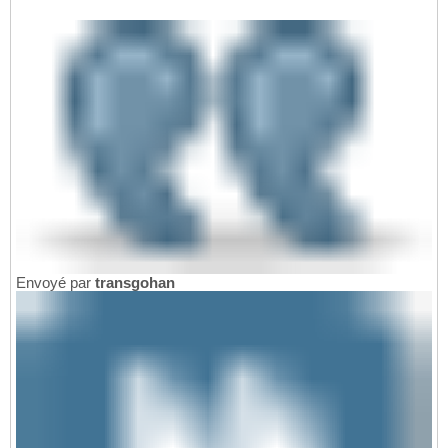
Envoyé par
transgohan