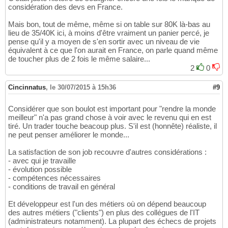
considération des devs en France.
Mais bon, tout de même, même si on table sur 80K là-bas au
lieu de 35/40K ici, à moins d'être vraiment un panier percé, je
pense qu'il y a moyen de s'en sortir avec un niveau de vie
équivalent à ce que l'on aurait en France, on parle quand même
de toucher plus de 2 fois le même salaire...
2
0
Cincinnatus
,
le 30/07/2015 à 15h36
#9
Considérer que son boulot est important pour "rendre la monde
meilleur" n'a pas grand chose à voir avec le revenu qui en est
tiré. Un trader touche beacoup plus. S'il est (honnête) réaliste, il
ne peut penser améliorer le monde...
La satisfaction de son job recouvre d'autres considérations :
- avec qui je travaille
- évolution possible
- compétences nécessaires
- conditions de travail en général
Et développeur est l'un des métiers où on dépend beaucoup
des autres métiers ("clients") en plus des collégues de l'IT
(administrateurs notamment). La plupart des échecs de projets