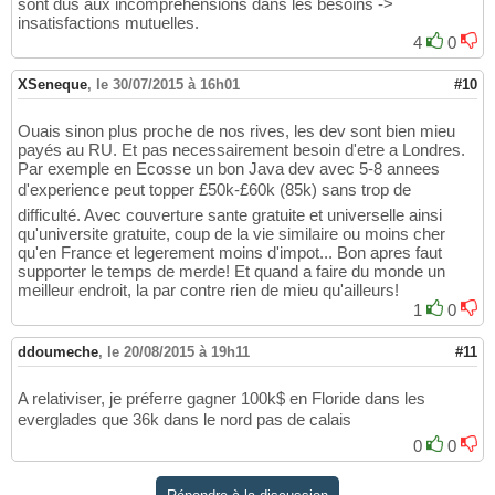
sont dus aux incompréhensions dans les besoins ->
insatisfactions mutuelles.
4
0
XSeneque
,
le 30/07/2015 à 16h01
#10
Ouais sinon plus proche de nos rives, les dev sont bien mieu
payés au RU. Et pas necessairement besoin d'etre a Londres.
Par exemple en Ecosse un bon Java dev avec 5-8 annees
d'experience peut topper £50k-£60k (85k) sans trop de
difficulté. Avec couverture sante gratuite et universelle ainsi
qu'universite gratuite, coup de la vie similaire ou moins cher
qu'en France et legerement moins d'impot... Bon apres faut
supporter le temps de merde! Et quand a faire du monde un
meilleur endroit, la par contre rien de mieu qu'ailleurs!
1
0
ddoumeche
,
le 20/08/2015 à 19h11
#11
A relativiser, je préferre gagner 100k$ en Floride dans les
everglades que 36k dans le nord pas de calais
0
0