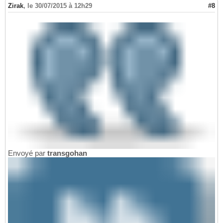
Zirak
,
le 30/07/2015 à 12h29
#8
Envoyé par
transgohan