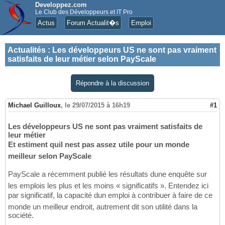
Developpez.com
Le Club des Développeurs et IT Pro
Actus
Forum Actualit�s
Emploi
Actualités
:
Les développeurs US ne sont pas vraiment
satisfaits de leur métier selon PayScale
Répondre à la discussion
Michael Guilloux
,
le 29/07/2015 à 16h19
#1
Les développeurs US ne sont pas vraiment satisfaits de
leur métier
Et estiment quil nest pas assez utile pour un monde
meilleur selon PayScale
PayScale a récemment publié les résultats dune enquête sur
les emplois les plus et les moins « significatifs ». Entendez ici
par significatif, la capacité dun emploi à contribuer à faire de ce
monde un meilleur endroit, autrement dit son utilité dans la
société.