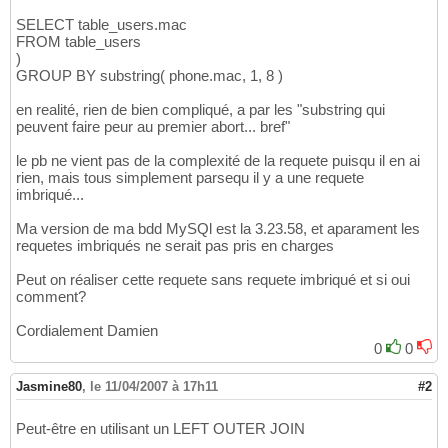
SELECT table_users.mac
FROM table_users
)
GROUP BY substring( phone.mac, 1, 8 )
en realité, rien de bien compliqué, a par les "substring qui
peuvent faire peur au premier abort... bref"
le pb ne vient pas de la complexité de la requete puisqu il en ai
rien, mais tous simplement parsequ il y a une requete
imbriqué...
Ma version de ma bdd MySQl est la 3.23.58, et aparament les
requetes imbriqués ne serait pas pris en charges
Peut on réaliser cette requete sans requete imbriqué et si oui
comment?
Cordialement Damien
0
0
Jasmine80
,
le 11/04/2007 à 17h11
#2
Peut-être en utilisant un LEFT OUTER JOIN