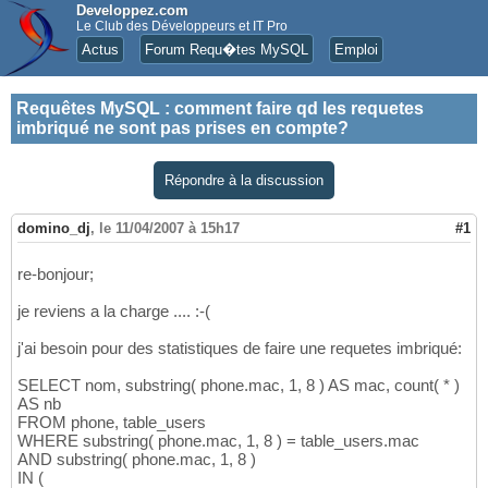
Developpez.com
Le Club des Développeurs et IT Pro
Actus
Forum Requ�tes MySQL
Emploi
Requêtes MySQL
:
comment faire qd les requetes
imbriqué ne sont pas prises en compte?
Répondre à la discussion
domino_dj
,
le 11/04/2007 à 15h17
#1
re-bonjour;
je reviens a la charge .... :-(
j'ai besoin pour des statistiques de faire une requetes imbriqué:
SELECT nom, substring( phone.mac, 1, 8 ) AS mac, count( * )
AS nb
FROM phone, table_users
WHERE substring( phone.mac, 1, 8 ) = table_users.mac
AND substring( phone.mac, 1, 8 )
IN (