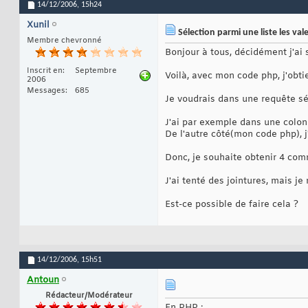
14/12/2006,
15h24
Xunil
Sélection parmi une liste les va
Membre chevronné
Bonjour à tous, décidément j'a
Inscrit en
Septembre
Voilà, avec mon code php, j'obti
2006
Messages
685
Je voudrais dans une requête sél
J'ai par exemple dans une colonn
De l'autre côté(mon code php), j'
Donc, je souhaite obtenir 4 com
J'ai tenté des jointures, mais je 
Est-ce possible de faire cela ?
14/12/2006,
15h51
Antoun
Rédacteur/Modérateur
En PHP :