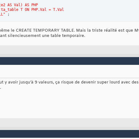
te2 AS Val) AS PHP
 ta_table T ON PHP.Val = T.Val
LL"
 ;
i-même le CREATE TEMPORARY TABLE. Mais la triste réalité est que 
nt silencieusement une table temporaire.
ut y avoir jusqu'à 9 valeurs, ça risque de devenir super lourd avec de
.