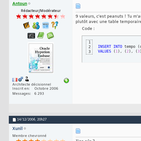
Antoun
Rédacteur/Modérateur
9 valeurs, c'est peanuts ! Tu m'a
plutôt avec une table temporair
Code :
1
INSERT
INTO
 tempo 
(
2
VALUES
(
1
)
, 
(
2
)
, 
(
3
3
Architecte décisionnel
Inscrit en
Octobre 2006
Messages
6 293
14/12/2006,
20h27
Xunil
Membre chevronné