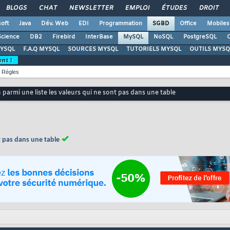
BLOGS
CHAT
NEWSLETTER
EMPLOI
ÉTUDES
DROIT
oft
Java
Dév. Web
EDI
Programmation
SGBD
Office
Mobiles
Science
DB2
Firebird
InterBase
MySQL
NoSQL
PostgreSQL
O
YSQL
F.A.Q MYSQL
SOURCES MYSQL
TUTORIELS MYSQL
OUTILS MYSQ
ent !
Règles
 parmi une liste les valeurs qui ne sont pas dans une table
nt pas dans une table