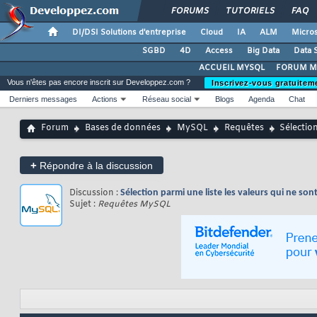
FORUMS
TUTORIELS
FAQ
DI/DSI Solutions d'entreprise
Cloud
IA
ALM
Micros
SGBD
4D
Access
Big Data
Data 
ACCUEIL MYSQL
FORUM M
Vous n'êtes pas encore inscrit sur Developpez.com ?
Inscrivez-vous gratuitem
Derniers messages
Actions
Réseau social
Blogs
Agenda
Chat
Forum
Bases de données
MySQL
Requêtes
Sélection
+
Répondre à la discussion
Discussion :
Sélection parmi une liste les valeurs qui ne so
Sujet :
Requêtes MySQL