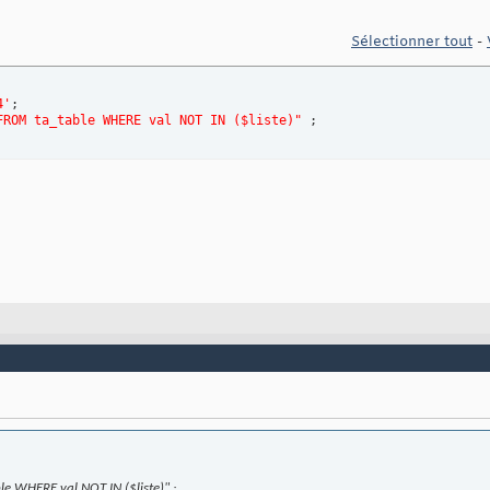
Sélectionner tout
-
4'
;

FROM ta_table WHERE val NOT IN ($liste)"
 ;
e WHERE val NOT IN ($liste)" ;