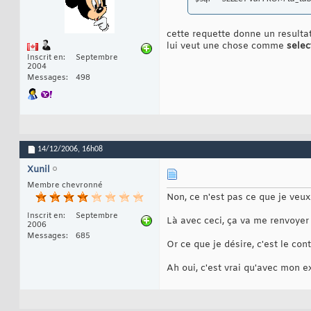
cette requette donne un resultat
lui veut une chose comme
selec
Inscrit en
Septembre
2004
Messages
498
14/12/2006,
16h08
Xunil
Membre chevronné
Non, ce n'est pas ce que je veux
Inscrit en
Septembre
Là avec ceci, ça va me renvoyer 
2006
Messages
685
Or ce que je désire, c'est le con
Ah oui, c'est vrai qu'avec mon e