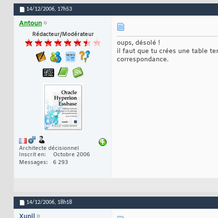
14/12/2006,
17h53
Antoun
Rédacteur/Modérateur
oups, désolé !
il faut que tu crées une table t
correspondance.
Architecte décisionnel
Inscrit en
Octobre 2006
Messages
6 293
14/12/2006,
18h18
Xunil