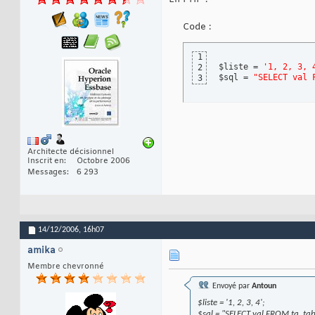
Code :
1
$liste = 
'1, 2, 3, 
2
$sql = 
"SELECT val 
3
Architecte décisionnel
Inscrit en
Octobre 2006
Messages
6 293
14/12/2006,
16h07
amika
Membre chevronné
Envoyé par
Antoun
$liste = '1, 2, 3, 4';
$sql = "SELECT val FROM ta_tabl