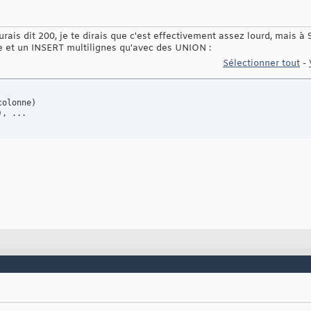
urais dit 200, je te dirais que c'est effectivement assez lourd, mais à 
e et un INSERT multilignes qu'avec des UNION :
Sélectionner tout
-
colonne
)
)
, ...