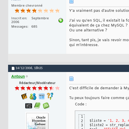
Membre chevronné
Y'a vraiment pas d'autre soluti
Inscrit en
Septembre
J'ai vu qu'en SQL, il existait l
2006
équivalent de ça chez MySQL ?
Messages
685
Ou une alternative ?
Sinon, tant pis, je vais revoir 
qui m'intéresse.
14/12/2006,
18h35
Antoun
Rédacteur/Modérateur
C'est difficile de demander à M
Tu peux toujours faire comme ça
Code :
1
$liste = 
'1, 2, 3, 
2
$liste2 = str_repla
3