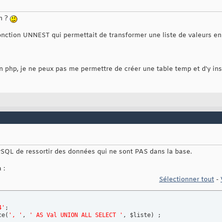
on ?
a fonction UNNEST qui permettait de transformer une liste de valeurs en
mon php, je ne peux pas me permettre de créer une table temp et d'y in
ySQL de ressortir des données qui ne sont PAS dans la base.
 :
Sélectionner tout
-
4'
;

ce
(
', '
, 
' AS Val UNION ALL SELECT '
, $liste
)
 ;
