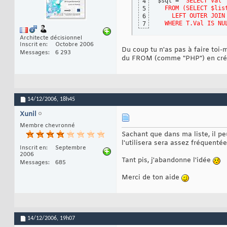
$sql = 
"SELECT Val 
4
  FROM (SELECT $lis
5
    LEFT OUTER JOIN
6
  WHERE T.Val IS NU
7
Architecte décisionnel
Inscrit en
Octobre 2006
Du coup tu n'as pas à faire to
Messages
6 293
du FROM (comme "PHP") en créa
14/12/2006,
18h45
Xunil
Membre chevronné
Sachant que dans ma liste, il pe
l'utilisera sera assez fréquentée
Inscrit en
Septembre
2006
Tant pis, j'abandonne l'idée
Messages
685
Merci de ton aide
14/12/2006,
19h07