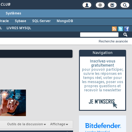
CLUB
Systèmes
racle
Sybase
SQL-Server
MongoDB
L
LIVRES MYSQL
Recherche avancée
Navigation
Inscrivez-vous
gratuitement
pour pouvoir participer,
suivre les réponses en
temps réel, voter pour
les messages, poser vos
propres questions et
recevoir la newsletter
Outils de la discussion
Affichage