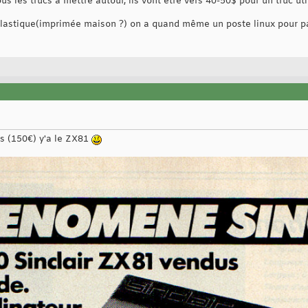
s les trucs a mettre autour, ils vont être vers 40-50$ pour un truc uti
plastique(imprimée maison ?) on a quand même un poste linux pour pa
s (150€) y'a le ZX81