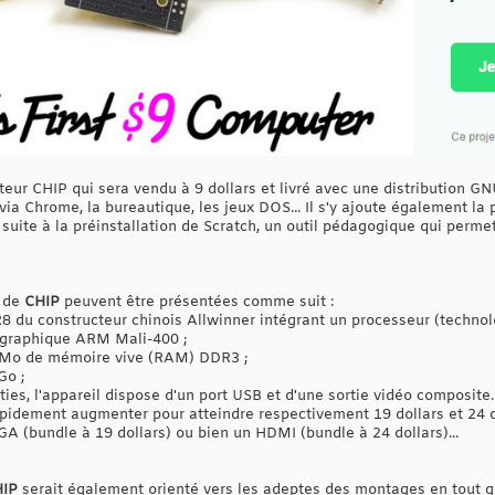
ateur CHIP qui sera vendu à 9 dollars et livré avec une distribution 
 via Chrome, la bureautique, les jeux DOS... Il s'y ajoute également la p
uite à la préinstallation de Scratch, un outil pédagogique qui perme
s de
CHIP
peuvent être présentées comme suit :
R8 du constructeur chinois Allwinner intégrant un processeur (techn
 graphique ARM Mali-400 ;
2 Mo de mémoire vive (RAM) DDR3 ;
Go ;
ies, l'appareil dispose d'un port USB et d'une sortie vidéo composite
rapidement augmenter pour atteindre respectivement 19 dollars et 24 d
GA (bundle à 19 dollars) ou bien un HDMI (bundle à 24 dollars)...
HIP
serait également orienté vers les adeptes des montages en tout ge