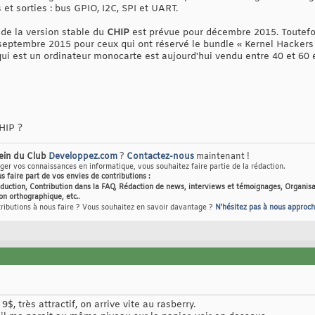
t sorties : bus GPIO, I2C, SPI et UART.
 de la version stable du
CHIP
est prévue pour décembre 2015. Toutefo
 septembre 2015 pour ceux qui ont réservé le bundle « Kernel Hackers 
ui est un ordinateur monocarte est aujourd'hui vendu entre 40 et 60 
HIP ?
sein du Club
Developpez.com
?
Contactez-nous
maintenant !
er vos connaissances en informatique, vous souhaitez faire partie de la rédaction.
us faire part de vos envies de contributions :
raduction, Contribution dans la FAQ, Rédaction de news, interviews et témoignages, Organisa
on orthographique, etc.
.
tributions à nous faire ? Vous souhaitez en savoir davantage ?
N'hésitez pas à nous approch
$, très attractif, on arrive vite au rasberry.