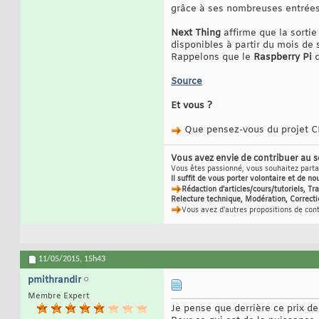
grâce à ses nombreuses entrées e
Next Thing
affirme que la sortie
disponibles à partir du mois de
Rappelons que le
Raspberry Pi
q
Source
Et vous ?
Que pensez-vous du projet C
Vous avez envie de contribuer au 
Vous êtes passionné, vous souhaitez partag
Il suffit de vous porter volontaire et de no
Rédaction d'articles/cours/tutoriels, T
Relecture technique, Modération, Correcti
Vous avez d'autres propositions de con
11/05/2015,
15h43
pmithrandir
Membre Expert
Je pense que derrière ce prix de 9