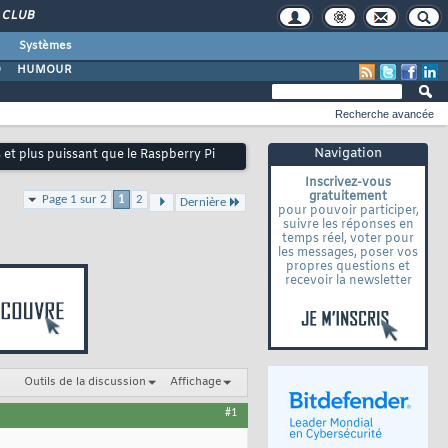
CLUB
Systèmes
O
HUMOUR
Recherche avancée
Navigation
 et plus puissant que le Raspberry Pi
Inscrivez-vous
gratuitement
Page 1 sur 2
1
2
Dernière
pour pouvoir participer,
suivre les réponses en
temps réel, voter pour
les messages, poser vos
propres questions et
recevoir la newsletter
Outils de la discussion
Affichage
#1