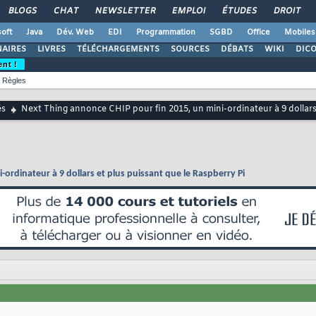
BLOGS
CHAT
NEWSLETTER
EMPLOI
ÉTUDES
DROIT
oft
Java
Dév. Web
EDI
Programmation
SGBD
Office
Mobiles
AIRES
LIVRES
TÉLÉCHARGEMENTS
SOURCES
DÉBATS
WIKI
DIC
ent !
Règles
és
Next Thing annonce CHIP pour fin 2015, un mini-ordinateur à 9 dollars
ordinateur à 9 dollars et plus puissant que le Raspberry Pi