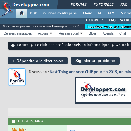
FORUMS
TUTORIELS
FAQ
DI/DSI Solutions d'entreprise
Cloud
IA
ALM
Micros
TUTORIELS
FAQ
WEBIN
Vous n'êtes pas encore inscrit sur Developpez.com ?
Inscrivez-vous gratuitem
Derniers messages
Actions
Réseau social
Blogs
Agenda
Chat
Forum
Le club des professionnels en informatique
Actualit
+
Signaler un problème
Répondre à la discussion
Discussion :
Next Thing annonce CHIP pour fin 2015, un mini-
11/05/2015,
14h54
Malick