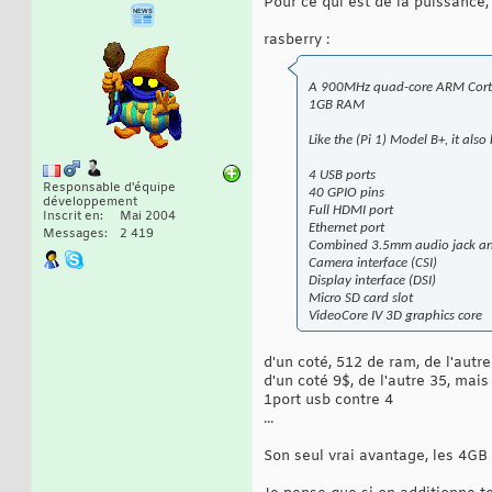
Pour ce qui est de la puissance,
rasberry :
A 900MHz quad-core ARM Cor
1GB RAM
Like the (Pi 1) Model B+, it also
4 USB ports
Responsable d'équipe
40 GPIO pins
développement
Full HDMI port
Inscrit en
Mai 2004
Ethernet port
Messages
2 419
Combined 3.5mm audio jack an
Camera interface (CSI)
Display interface (DSI)
Micro SD card slot
VideoCore IV 3D graphics core
d'un coté, 512 de ram, de l'autr
d'un coté 9$, de l'autre 35, mais
1port usb contre 4
...
Son seul vrai avantage, les 4GB 