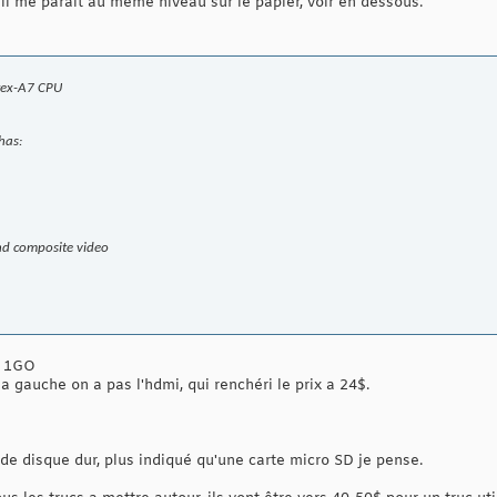
 il me parait au même niveau sur le papier, voir en dessous.
tex-A7 CPU
 has:
d composite video
e 1GO
 a gauche on a pas l'hdmi, qui renchéri le prix a 24$.
de disque dur, plus indiqué qu'une carte micro SD je pense.