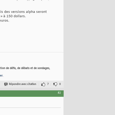
is des versions alpha seront
» à 150 dollars.
euros.
tion de défis, de débats et de sondages,
er
.
Répondre avec citation
7
0
#2