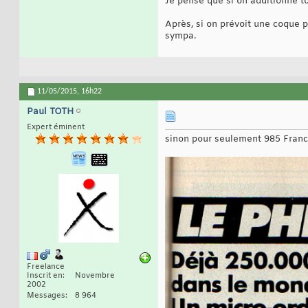
Je pense que si on additionne tou
Après, si on prévoit une coque 
sympa.
11/05/2015,
16h22
Paul TOTH
Expert éminent
sinon pour seulement 985 Franc
Freelance
Inscrit en
Novembre
2002
Messages
8 964