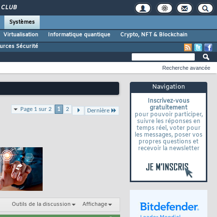
CLUB
Systèmes
Virtualisation
Informatique quantique
Crypto, NFT & Blockchain
urces Sécurité
Recherche avancée
Navigation
Inscrivez-vous
gratuitement
Page 1 sur 2
1
2
Dernière
pour pouvoir participer,
suivre les réponses en
temps réel, voter pour
les messages, poser vos
propres questions et
recevoir la newsletter
Outils de la discussion
Affichage