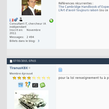
Références récurrentes :
The Cambridge Handbook of Exper
L’Art d’avoir toujours raison
(ou ce 
Consultant IT, chercheur IA
indépendant
Inscrit en
Novembre
2011
Messages
2 494
Billets dans le blog
3
07/05/2015,
07h15
TiranusKBX
Membre éprouvé
pour la loi renseignement tu à p