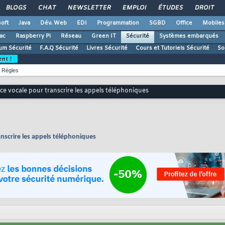
BLOGS
CHAT
NEWSLETTER
EMPLOI
ÉTUDES
DROIT
oft
Java
Dév. Web
EDI
Programmation
SGBD
Office
Mobiles
ac
Raspberry Pi
Réseau
Green IT
Sécurité
Systèmes embarqués
um Sécurité
F.A.Q Sécurité
Livres Sécurité
Cours et Tutoriels Sécurité
So
ent !
Règles
nce vocale pour transcrire les appels téléphoniques
anscrire les appels téléphoniques