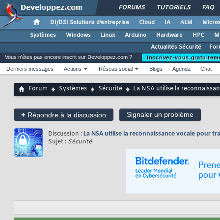
FORUMS
TUTORIELS
FAQ
DI/DSI Solutions d'entreprise
Cloud
IA
ALM
Micros
Systèmes
Windows
Linux
Arduino
Hardware
HPC
M
Actualités Sécurité
For
Vous n'êtes pas encore inscrit sur Developpez.com ?
Inscrivez-vous gratuitem
Derniers messages
Actions
Réseau social
Blogs
Agenda
Chat
Forum
Systèmes
Sécurité
La NSA utilise la reconnaissa
+
Signaler un problème
Répondre à la discussion
Discussion :
La NSA utilise la reconnaissance vocale pour tr
Sujet :
Sécurité