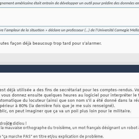
gnement américaine était entrain de développer un outil pour prédire des données en u
re l'ampleur de la situation
» déclare un professeur (...) de l'Université Carnegie Mell
toutes façon déjà beaucoup trop tard pour s'alarmer.
est déjà utilisée a des fins de secrétariat pour les comptes-rendus. 
, vous donnez ensuite quelques heures au logiciel pour interpréter le 
tomatique du locuteur (ainsi que son nom s'il a été donné dans la ré
rieur à 80% (la dernière fois que je me suis renseigné).
blic, on peut imaginer que ça va un poil plus loin pour le militaire.
ndro
ï
d
e
didiou !
t la mauvaise orthographe du troisième, un mot français désignant un robot
"ça marche PAS" en titre et/ou explication de problème.