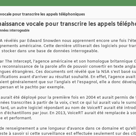
 vocale pour transcrire les appels téléphoniques
nnaissance vocale pour transcrire les appels télép
onnées interrogeable
A révélés par Edward Snowden nous apprennent encore une fois l’éte
nements américaine. Cette dernière utiliserait des logiciels pour tr
s stocker dans une base de données interrogeable.
ar The Intercept, l’agence américaine et son homologue britannique
 reconnaissance de la parole afin de pouvoir convertir en texte angla
angues étrangères. Ces documents ont révélé que la NSA s’est basé su
ifications avant d’arriver au résultat souhaité. En effet, l’agence av
ent généralement que sur l’anglais et l’espagnol, elle a donc dévelo
persan et le pachto par exemple.
 aurait été déployé pour la première fois en 2004 et aurait permis de
es transcrites à partir de la voix, c’est ce qui lui aurait valu le sur
tard, un autre logiciel répondant au nom de VoiceRT aurait été introd
ion d’échantillons par jour. En 2013, VoiceRT aurait été remplacée à s
e et performant.
 de renseignement a une longueur d’avance dans ce domaine et qu’elle
este à savoir si cette surveillance est effectuée seulement sur des ci