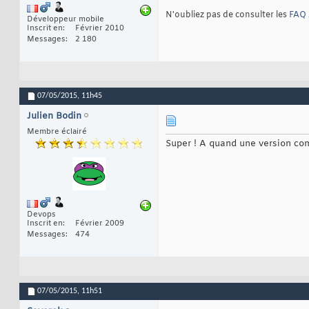
N'oubliez pas de consulter les
FAQ 
Développeur mobile
Inscrit en
Février 2010
Messages
2 180
07/05/2015,
11h45
Julien Bodin
Membre éclairé
Super ! A quand une version co
Devops
Inscrit en
Février 2009
Messages
474
07/05/2015,
11h51