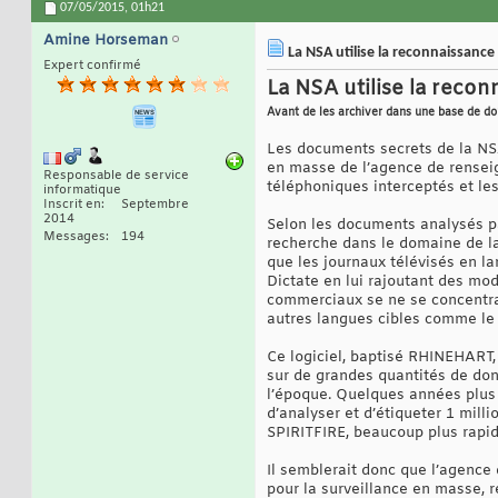
07/05/2015,
01h21
Amine Horseman
La NSA utilise la reconnaissance
Expert confirmé
La NSA utilise la reco
Avant de les archiver dans une base de d
Les documents secrets de la NS
en masse de l’agence de renseig
Responsable de service
téléphoniques interceptés et le
informatique
Inscrit en
Septembre
2014
Selon les documents analysés p
Messages
194
recherche dans le domaine de la
que les journaux télévisés en l
Dictate en lui rajoutant des mod
commerciaux se ne se concentrai
autres langues cibles comme le 
Ce logiciel, baptisé RHINEHART,
sur de grandes quantités de donné
l’époque. Quelques années plus 
d’analyser et d’étiqueter 1 mill
SPIRITFIRE, beaucoup plus rapid
Il semblerait donc que l’agence
pour la surveillance en masse, r