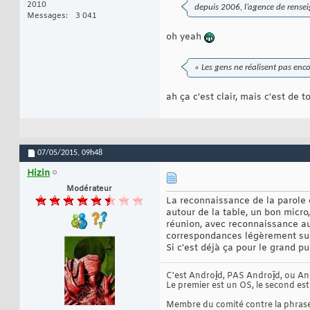
2010
depuis 2006, l’agence de rensei
Messages
3 041
oh yeah
«
Les gens ne réalisent pas enco
ah ça c'est clair, mais c'est de 
07/05/2015,
09h48
Hizin
Modérateur
La reconnaissance de la parole 
autour de la table, un bon micro
réunion, avec reconnaissance au
correspondances légèrement supé
Si c'est déjà ça pour le grand pu
C'est Andro
i
d, PAS Andro
ï
d, ou A
Le premier est un OS, le second es
Membre du comité contre la phrase 