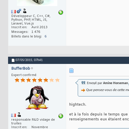
Développeur C, C++, C#,
Python, PHP, HTML, JS,
Laravel, Vue.js
Inscrit en
Avril 2013
Messages
1 476
Billets dans le blog
6
07/05/2015,
07h41
BufferBob
Expert confirmé
Envoyé par
Amine Horseman
Que pensez-vous de cette mé
hightech.
et à la fois depuis le temps que
renseignements eux étaient enco
responsable R&D vidage de
truites
Inscrit en
Novembre