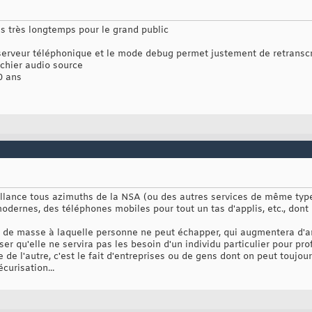
s très longtemps pour le grand public
erveur téléphonique et le mode debug permet justement de retranscrire
ichier audio source
0 ans
illance tous azimuths de la NSA (ou des autres services de même type
ernes, des téléphones mobiles pour tout un tas d'applis, etc., dont 
ce de masse à laquelle personne ne peut échapper, qui augmentera d'a
er qu'elle ne servira pas les besoin d'un individu particulier pour p
e de l'autre, c'est le fait d'entreprises ou de gens dont on peut toujo
curisation...