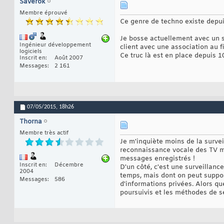
Saverok
Membre éprouvé
Ce genre de techno existe depui
Je bosse actuellement avec un s
Ingénieur développement
client avec une association au f
logiciels
Ce truc là est en place depuis 1
Inscrit en
Août 2007
Messages
2 161
07/05/2015,
18h26
Thorna
Membre très actif
Je m'inquiète moins de la surve
reconnaissance vocale des TV mod
messages enregistrés !
Inscrit en
Décembre
D'un côté, c'est une surveillan
2004
temps, mais dont on peut suppos
Messages
586
d'informations privées. Alors qu
poursuivis et les méthodes de sé