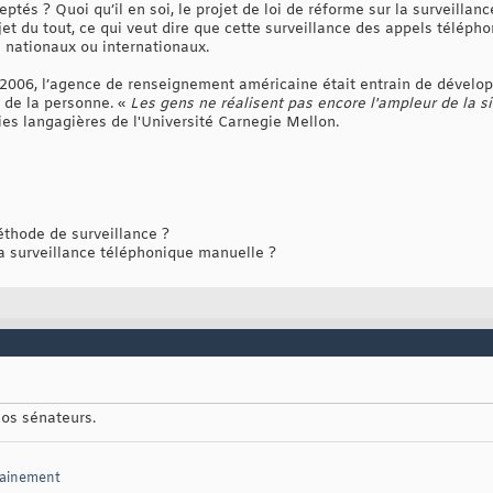
ptés ? Quoi qu’il en soi, le projet de loi de réforme sur la surveilla
et du tout, ce qui veut dire que cette surveillance des appels téléphon
s nationaux ou internationaux.
2006, l’agence de renseignement américaine était entrain de développ
e de la personne. «
Les gens ne réalisent pas encore l'ampleur de la si
gies langagières de l'Université Carnegie Mellon.
thode de surveillance ?
a surveillance téléphonique manuelle ?
nos sénateurs.
sainement