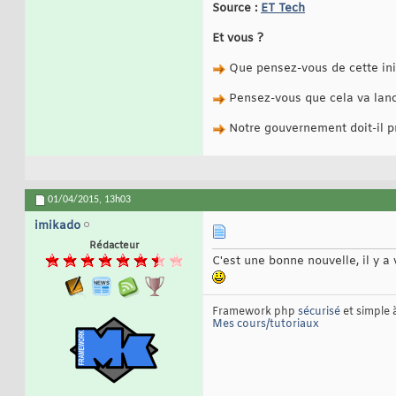
Source :
ET Tech
Et vous ?
Que pensez-vous de cette init
Pensez-vous que cela va lan
Notre gouvernement doit-il p
01/04/2015,
13h03
imikado
Rédacteur
C'est une bonne nouvelle, il y 
Framework php
sécurisé
et simple
Mes cours/tutoriaux