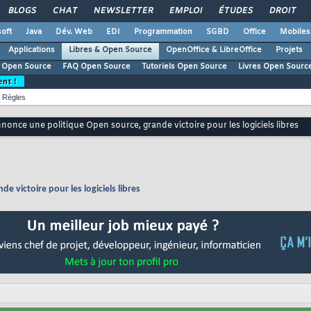
BLOGS
CHAT
NEWSLETTER
EMPLOI
ÉTUDES
DROIT
oft
Java
Dév. Web
EDI
Programmation
SGBD
Office
Mobiles
Applications
Libres & Open Source
OpenOffice & LibreOffice
Projets
 Open Source
FAQ Open Source
Tutoriels Open Source
Livres Open Sourc
ent !
Règles
nnonce une politique Open source, grande victoire pour les logiciels libres
 victoire pour les logiciels libres