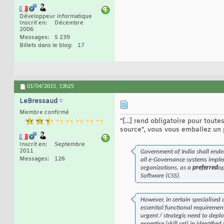
Développeur informatique
Inscrit en
Décembre
2006
Messages
5 239
Billets dans le blog
17
01/04/2015,
13h25
LeBressaud
Membre confirmé
"[...] rend obligatoire pour tou
source", vous vous emballez un p
Inscrit en
Septembre
2011
Government of India shall end
Messages
126
all e-Governance systems impl
organizations, as a
preferred
op
Software (CSS).
However, in certain specialise
essential functional requiremen
urgent / strategic need to deplo
expertise (skill set) in identif