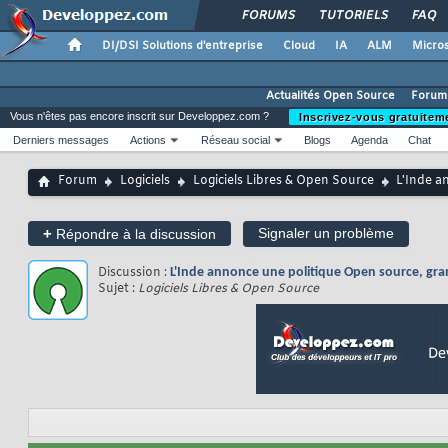
FORUMS
TUTORIELS
FAQ
DI/DSI Solutions d'entreprise
Cloud
IA
ALM
Micros
Actualités Open Source
Forum
Vous n'êtes pas encore inscrit sur Developpez.com ?
Inscrivez-vous gratuitem
Derniers messages
Actions
Réseau social
Blogs
Agenda
Chat
Forum
Logiciels
Logiciels Libres & Open Source
L'Inde a
+
Signaler un problème
Répondre à la discussion
Discussion :
L'Inde annonce une politique Open source, grande
Sujet :
Logiciels Libres & Open Source