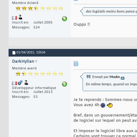
Membre éclairé
des logiciels moins bons parce qu
Inscrit en
Juillet 2005
Oupps !!
Messages
524
01/04/2015,
15h34
DarkHylian
Membre averti
Envoyé par
Mouke
En même temps, quand on impose
Développeur informatique
Inscrit en
Juillet 2013
Messages
53
Je te reprends : Sommes-nous vr
Vous avez 4h
Bref, dans un gouvernement/état/a
de logiciel sur lequel on peut av
Et imposer le logiciel libre aux
Certains vont trouver ça normal 