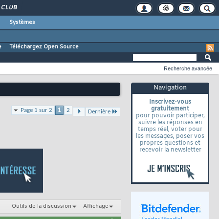
CLUB
Systèmes
e
Téléchargez Open Source
Recherche avancée
Navigation
Inscrivez-vous
gratuitement
Page 1 sur 2
1
2
Dernière
pour pouvoir participer,
suivre les réponses en
temps réel, voter pour
les messages, poser vos
propres questions et
recevoir la newsletter
Outils de la discussion
Affichage