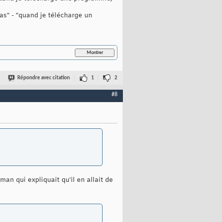
pas" - "quand je télécharge un
Répondre avec citation
1
2
#8
man qui expliquait qu'il en allait de