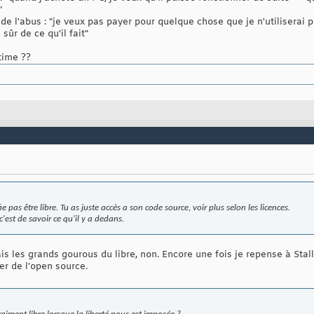
"
 de l'abus : "je veux pas payer pour quelque chose que je n'utiliserai 
ûr de ce qu'il fait"
time ??
ifie pas être libre. Tu as juste accès a son code source, voir plus selon les licences.
'est de savoir ce qu'il y a dedans.
is les grands gourous du libre, non. Encore une fois je repense à Stall
ser de l'open source.