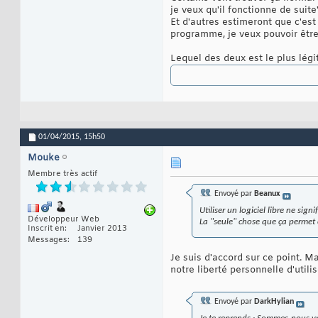
je veux qu'il fonctionne de suite
Et d'autres estimeront que c'est
programme, je veux pouvoir être s
Lequel des deux est le plus légi
01/04/2015,
15h50
Mouke
Membre très actif
Envoyé par
Beanux
Utiliser un logiciel libre ne sign
Développeur Web
La "seule" chose que ça permet c
Inscrit en
Janvier 2013
Messages
139
Je suis d'accord sur ce point. Ma
notre liberté personnelle d'utili
Envoyé par
DarkHylian