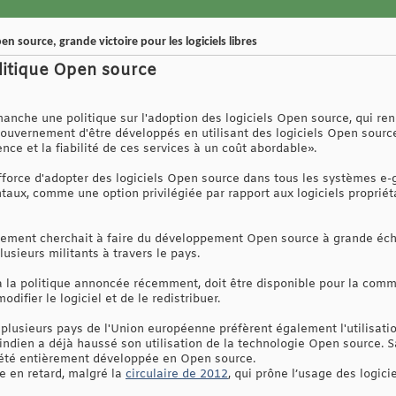
n source, grande victoire pour les logiciels libres
litique Open source
che une politique sur l'adoption des logiciels Open source, qui rend
gouvernement d'être développés en utilisant des logiciels Open source
rence et la fiabilité de ces services à un coût abordable».
fforce d'adopter des logiciels Open source dans tous les systèmes 
ux, comme une option privilégiée par rapport aux logiciels propriétai
nement cherchait à faire du développement Open source à grande éch
usieurs militants à travers le pays.
la politique annoncée récemment, doit être disponible pour la commun
difier le logiciel et de le redistribuer.
plusieurs pays de l'Union européenne préfèrent également l'utilisatio
indien a déjà haussé son utilisation de la technologie Open source. 
 été entièrement développée en Open source.
e en retard, malgré la
circulaire de 2012
, qui prône l’usage des logicie