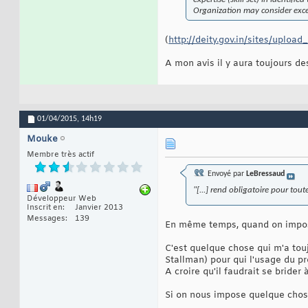
Organization may consider except
(
http://deity.gov.in/sites/upload_
A mon avis il y aura toujours des
01/04/2015,
14h19
Mouke
Membre très actif
Envoyé par
LeBressaud
"[...] rend obligatoire pour tou
Développeur Web
Inscrit en
Janvier 2013
Messages
139
En même temps, quand on impose
C'est quelque chose qui m'a tou
Stallman) pour qui l'usage du pr
A croire qu'il faudrait se brider 
Si on nous impose quelque chose