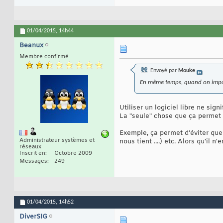
01/04/2015,
14h44
Beanux
Membre confirmé
Envoyé par
Mouke
En même temps, quand on impose
Utiliser un logiciel libre ne sign
La "seule" chose que ça permet c
Exemple, ça permet d’éviter que
Administrateur systèmes et
nous tient ....) etc. Alors qu'il n'e
réseaux
Inscrit en
Octobre 2009
Messages
249
01/04/2015,
14h52
DiverSIG