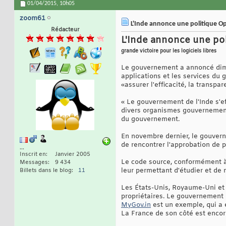
01/04/2015,
10h05
zoom61
L'Inde annonce une politique Ope
Rédacteur
L'Inde annonce une po
grande victoire pour les logiciels libres
Le gouvernement a annoncé diman
applications et les services du 
«assurer l'efficacité, la transpa
« Le gouvernement de l'Inde s'e
divers organismes gouvernementa
du gouvernement.
En novembre dernier, le gouver
de rencontrer l'approbation de pl
...
Inscrit en
Janvier 2005
Le code source, conformément à 
Messages
9 434
leur permettant d'étudier et de mo
Billets dans le blog
11
Les États-Unis, Royaume-Uni et 
propriétaires. Le gouvernement 
MyGov.in
est un exemple, qui a
La France de son côté est encor