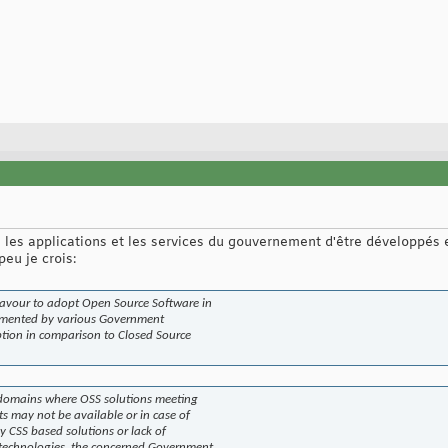
tes les applications et les services du gouvernement d'être développés 
eu je crois:
eavour to adopt Open Source Software in
emented by various Government
tion in comparison to Closed Source
d domains where OSS solutions meeting
ts may not be available or in case of
y CSS based solutions or lack of
ied technologies, the concerned Government