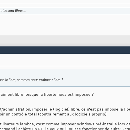
'ils sont libres...
 le libre, sommes-nous vraiment libre ?
aiment libre lorsque la liberté nous est imposée ?
dministration, imposer le (logiciel) libre, ce n'est pas imposé la liber
oir un contrôle total (contrairement aux logiciels proprio)
 utilisateurs lambda, c'est comme imposer Windows pré-installé lors d
: "quand j'achète un PC, je veux qu'il puisse fonctionner de suite" -