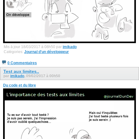
Mis à jour 18/03/2017 à 08h50 par
imikado
Catégories:
Journal d'un développeur
0 Commentaires
Test aux limites..
par
imikado
, 09/02/2017 à 00h50
Du code et du libre