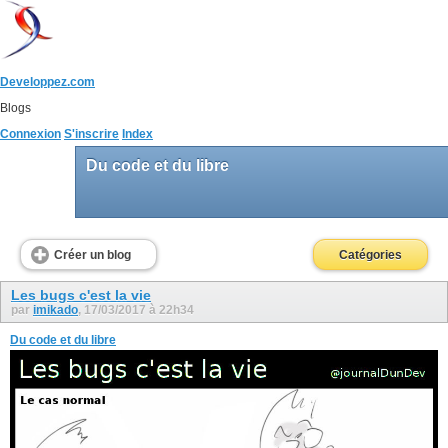
Developpez.com
Blogs
Connexion
S'inscrire
Index
Du code et du libre
Créer un blog
Catégories
Les bugs c'est la vie
par
imikado
, 17/03/2017 à 22h34
Du code et du libre