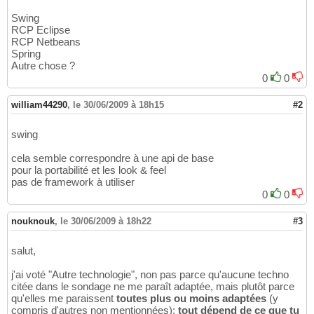
Swing
RCP Eclipse
RCP Netbeans
Spring
Autre chose ?
0
0
william44290
,
le 30/06/2009 à 18h15
#2
swing
cela semble correspondre à une api de base
pour la portabilité et les look & feel
pas de framework à utiliser
0
0
nouknouk
,
le 30/06/2009 à 18h22
#3
salut,
j'ai voté "Autre technologie", non pas parce qu'aucune techno
citée dans le sondage ne me paraît adaptée, mais plutôt parce
qu'elles me paraissent
toutes plus ou moins adaptées
(y
compris d'autres non mentionnées):
tout dépend de ce que tu