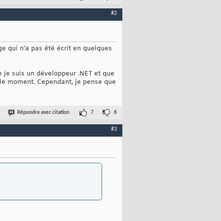
#2
e qui n'a pas été écrit en quelques
e je suis un développeur .NET et que
r le moment. Cependant, je pense que
Répondre avec citation
7
6
#3