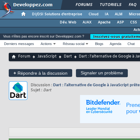
FORUMS
TUTORIELS
FAQ
DI/DSI Solutions d'entreprise
Cloud
IA
ALM
Micros
Dév. Web
AJAX
Apache
ASP
CSS
Act
Vous n'êtes pas encore inscrit sur Developpez.com ?
Inscrivez-vous gratuitem
Derniers messages
Actions
Réseau social
Blogs
Agenda
Chat
Forum
JavaScript
Dart
Dart : l’alternative de Google à 
+
Signaler un problème
Répondre à la discussion
Discussion :
Dart : l’alternative de Google à JavaScript pr
Sujet :
Dart