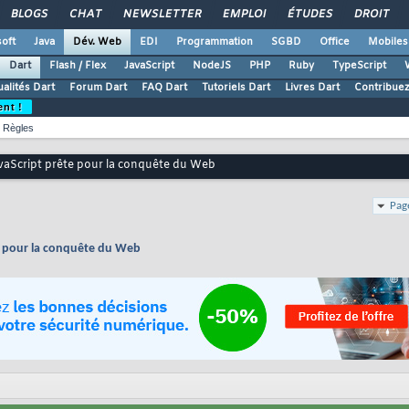
BLOGS
CHAT
NEWSLETTER
EMPLOI
ÉTUDES
DROIT
oft
Java
Dév. Web
EDI
Programmation
SGBD
Office
Mobiles
Dart
Flash / Flex
JavaScript
NodeJS
PHP
Ruby
TypeScript
ualités Dart
Forum Dart
FAQ Dart
Tutoriels Dart
Livres Dart
Contribue
ent !
Règles
JavaScript prête pour la conquête du Web
Pag
ête pour la conquête du Web