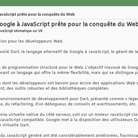
 JavaScript prête pour la conquête du Web
 Google à JavaScript prête pour la conquête du We
avaScript idiomatique sur V8
ction pour les développeurs Web.
oilé Dart, le langage alternatif de Google à JavaScript, le géant de l
e de programmation structuré pour le Web. L’objectif inavoué de Goog
osant un langage qui offre la même flexibilité, mais qui se distingue p
ce dont les développeurs ont besoin pour écrire des applications Web 
t, des outils robustes et des bibliothèques complètes.
n environnement de développement pour Dart, présenté comme « léger, 
, du refactoring, d'un débogueur, de conseils et avertissements, etc.
ine virtuelle native du côté serveur, soit sur un moteur JavaScript cl
n JavaScript compatible. Google met à la disposition des utilisateurs 
virtuelle Dart.
 du JavaScript généré ont été considérablement améliorées, fourniss