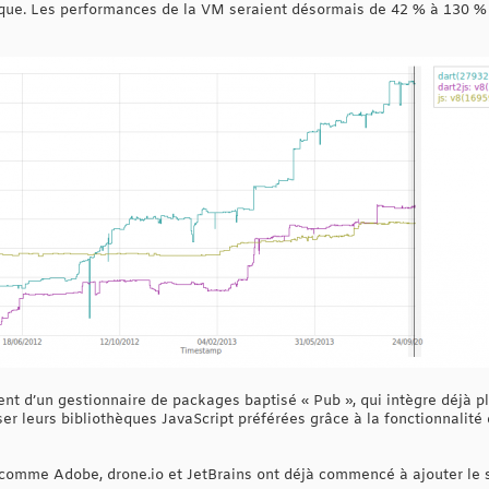
ique. Les performances de la VM seraient désormais de 42 % à 130 % 
t d’un gestionnaire de packages baptisé « Pub », qui intègre déjà p
er leurs bibliothèques JavaScript préférées grâce à la fonctionnalité 
 comme Adobe, drone.io et JetBrains ont déjà commencé à ajouter le s