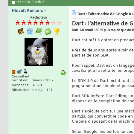
15/11/2013,
04h03
Hinault Romaric
Dart : l’alternative de Google à
Rédacteur
Dart : l’alternative de
Dart 1.0 serait 130 % plus rapide que du J
Dart est prêt à entrer en produ
Près de deux ans après avoir dev
Dart et de son SDK.
Pour rappel, Dart est un langag
JavaScript à la retraite, en prop
Consultant
Inscrit en
Janvier 2007
Le SDK 1.0 de Dart inclut tout 
Messages
4 570
programmation simple et puissan
Billets dans le blog
121
Dart SDK intègre Dart Editor, u
dispose de la complétion de code
Dart s'exécute soit sur une mach
dart2js, qui convertit le code e
Chrome disposant de la machine 
Selon Google, les performances