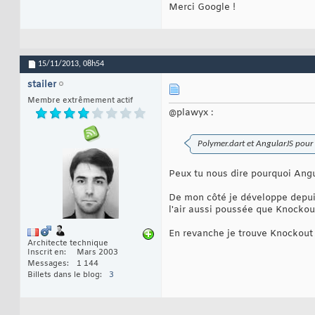
Merci Google !
15/11/2013,
08h54
stailer
Membre extrêmement actif
@plawyx :
Polymer.dart et AngularJS pour f
Peux tu nous dire pourquoi Angu
De mon côté je développe depuis
l'air aussi poussée que Knockou
En revanche je trouve Knockout 
Architecte technique
Inscrit en
Mars 2003
Messages
1 144
Billets dans le blog
3