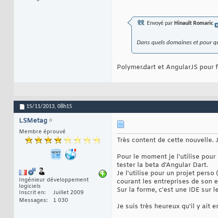
Envoyé par
Hinault Romaric
Dans quels domaines et pour qu
Polymer.dart et AngularJS pour 
15/11/2013,
08h15
LSMetag
Membre éprouvé
Très content de cette nouvelle. J
Pour le moment je l'utilise pour
tester la beta d'Angular Dart.
Je l'utilise pour un projet pers
Ingénieur développement
courant les entreprises de son 
logiciels
Sur la forme, c'est une IDE sur l
Inscrit en
Juillet 2009
Messages
1 030
Je suis très heureux qu'il y ait 