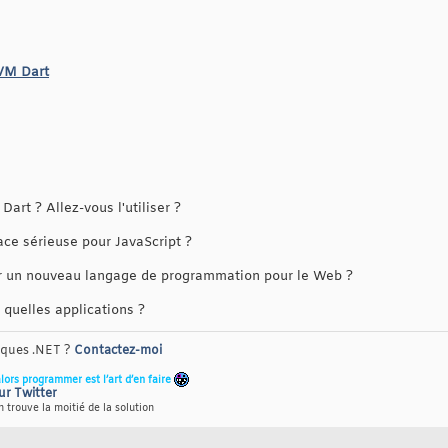
VM Dart
rt ? Allez-vous l'utiliser ?
ce sérieuse pour JavaScript ?
ur un nouveau langage de programmation pour le Web ?
quelles applications ?
riques .NET ?
Contactez-moi
alors programmer est l’art d’en faire
ur Twitter
 trouve la moitié de la solution