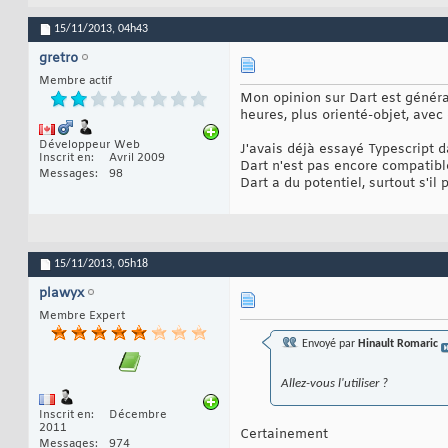
15/11/2013,
04h43
gretro
Membre actif
Mon opinion sur Dart est général
heures, plus orienté-objet, avec
Développeur Web
J'avais déjà essayé Typescript d
Inscrit en
Avril 2009
Dart n'est pas encore compatibl
Messages
98
Dart a du potentiel, surtout s'il
15/11/2013,
05h18
plawyx
Membre Expert
Envoyé par
Hinault Romaric
Allez-vous l'utiliser ?
Inscrit en
Décembre
2011
Certainement
Messages
974