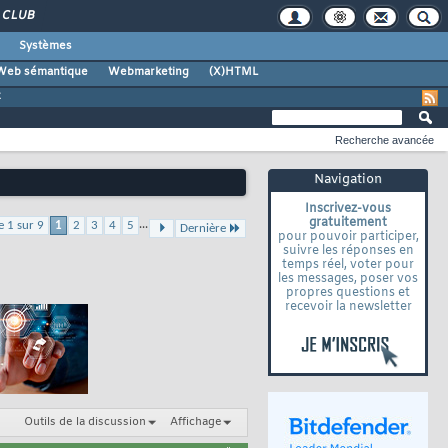
CLUB
Systèmes
Web sémantique
Webmarketing
(X)HTML
z
Recherche avancée
Navigation
Inscrivez-vous
gratuitement
...
e 1 sur 9
1
2
3
4
5
Dernière
pour pouvoir participer,
suivre les réponses en
temps réel, voter pour
les messages, poser vos
propres questions et
recevoir la newsletter
Outils de la discussion
Affichage