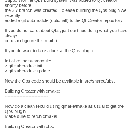
Support for the Qbs build system was added to Qt Creator
shortly before
the 2.7 branch was created. To ease building the Qbs plugin we
recently
added a git submodule (optional!) to the Qt Creator repository.
If you do not care about Qbs, just continue doing what you have
always
done and ignore this mail:-)
If you do want to take a look at the Qbs plugin:
Initialize the submodule:
> git submodule init
> git submodule update
Now the Qbs code should be available in src/shared/qbs.
Building Creator with qmake:
-----------------------------
Now do a clean rebuild using qmake/make as usual to get the
Qbs plugin.
Make sure to rerun qmake!
Building Creator with qbs:
-----------------------------