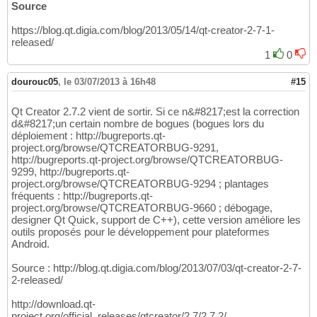
Source
https://blog.qt.digia.com/blog/2013/05/14/qt-creator-2-7-1-
released/
1
0
dourouc05
,
le 03/07/2013 à 16h48
#15
Qt Creator 2.7.2 vient de sortir. Si ce n&#8217;est la correction
d&#8217;un certain nombre de bogues (bogues lors du
déploiement : http://bugreports.qt-
project.org/browse/QTCREATORBUG-9291,
http://bugreports.qt-project.org/browse/QTCREATORBUG-
9299, http://bugreports.qt-
project.org/browse/QTCREATORBUG-9294 ; plantages
fréquents : http://bugreports.qt-
project.org/browse/QTCREATORBUG-9660 ; débogage,
designer Qt Quick, support de C++), cette version améliore les
outils proposés pour le développement pour plateformes
Android.
Source : http://blog.qt.digia.com/blog/2013/07/03/qt-creator-2-7-
2-released/
http://download.qt-
project.org/official_releases/qtcreator/2.7/2.7.2/