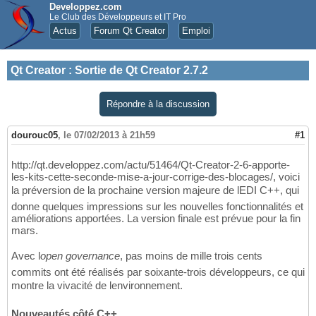
Developpez.com
Le Club des Développeurs et IT Pro
Actus
Forum Qt Creator
Emploi
Qt Creator
:
Sortie de Qt Creator 2.7.2
Répondre à la discussion
dourouc05
,
le 07/02/2013 à 21h59
#1
http://qt.developpez.com/actu/51464/Qt-Creator-2-6-apporte-
les-kits-cette-seconde-mise-a-jour-corrige-des-blocages/, voici
la préversion de la prochaine version majeure de lEDI C++, qui
donne quelques impressions sur les nouvelles fonctionnalités et
améliorations apportées. La version finale est prévue pour la fin
mars.
Avec l
open governance
, pas moins de mille trois cents
commits ont été réalisés par soixante-trois développeurs, ce qui
montre la vivacité de lenvironnement.
Nouveautés côté C++