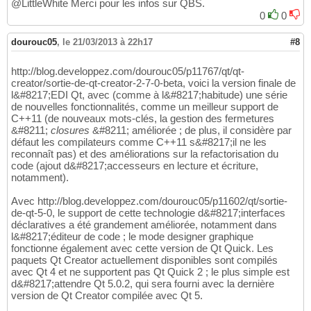
@LittleWhite Merci pour les infos sur QBS.
0
0
dourouc05
,
le 21/03/2013 à 22h17
#8
http://blog.developpez.com/dourouc05/p11767/qt/qt-
creator/sortie-de-qt-creator-2-7-0-beta, voici la version finale de
l&#8217;EDI Qt, avec (comme à l&#8217;habitude) une série
de nouvelles fonctionnalités, comme un meilleur support de
C++11 (de nouveaux mots-clés, la gestion des fermetures
&#8211;
closures
&#8211; améliorée ; de plus, il considère par
défaut les compilateurs comme C++11 s&#8217;il ne les
reconnaît pas) et des améliorations sur la refactorisation du
code (ajout d&#8217;accesseurs en lecture et écriture,
notamment).
Avec http://blog.developpez.com/dourouc05/p11602/qt/sortie-
de-qt-5-0, le support de cette technologie d&#8217;interfaces
déclaratives a été grandement améliorée, notamment dans
l&#8217;éditeur de code ; le mode designer graphique
fonctionne également avec cette version de Qt Quick. Les
paquets Qt Creator actuellement disponibles sont compilés
avec Qt 4 et ne supportent pas Qt Quick 2 ; le plus simple est
d&#8217;attendre Qt 5.0.2, qui sera fourni avec la dernière
version de Qt Creator compilée avec Qt 5.