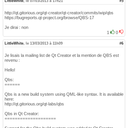
LittleWhite
,
le 07/03/2013 à 17h21
#5
http://qt.gitorious.org/qt-creator/qt-creator/commits/wip/qbs
https://bugreports.qt-project.org/browse/QBS-17
Je dirai : non
1
0
LittleWhite
,
le 13/03/2013 à 11h09
#6
Je lisais la mailing list de Qt Creator et la mention de QBS est
revenu :
Hello!
Qbs:
======
Qbs is a new build system using QML-like syntax. It is available
here:
http://qt.gitorious.org/qt-labs/qbs
Qbs in Qt Creator:
====================