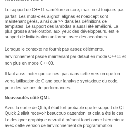
Le support de C++11 saméliore encore, mais nest toujours pas
parfait. Les mots-clés alignof, alignas et noexcept sont
maintenant gérés, ainsi que >> dans les définitions de
templates. Le support des lambdas a aussi été amélioré. La
plus grosse amélioration, aux yeux des développeurs, est le
support de linitialisation uniforme, avec des accolades.
Lorsque le contexte ne fournit pas assez déléments,
lenvironnement passe maintenant par défaut en mode C++11 et
non plus en mode C++03.
Il faut aussi noter que ce nest pas dans cette version que lon
verra lutilisation de Clang pour lanalyse syntaxique du code,
pour des raisons de performances.
Nouveautés côté QML
Avec la sortie de Qt 5, il était fort probable que le support de Qt
Quick 2 allait recevoir beaucoup dattention  et cela a été le cas.
Le designer graphique devrait à présent fonctionner bien mieux
avec cette version de lenvironnement de programmation