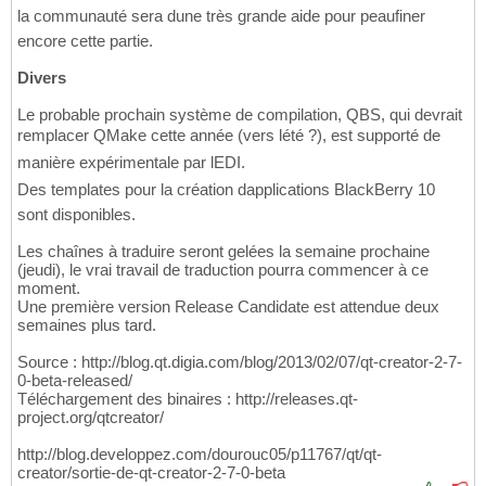
la communauté sera dune très grande aide pour peaufiner
encore cette partie.
Divers
Le probable prochain système de compilation, QBS, qui devrait
remplacer QMake cette année (vers lété ?), est supporté de
manière expérimentale par lEDI.
Des templates pour la création dapplications BlackBerry 10
sont disponibles.
Les chaînes à traduire seront gelées la semaine prochaine
(jeudi), le vrai travail de traduction pourra commencer à ce
moment.
Une première version Release Candidate est attendue deux
semaines plus tard.
Source : http://blog.qt.digia.com/blog/2013/02/07/qt-creator-2-7-
0-beta-released/
Téléchargement des binaires : http://releases.qt-
project.org/qtcreator/
http://blog.developpez.com/dourouc05/p11767/qt/qt-
creator/sortie-de-qt-creator-2-7-0-beta