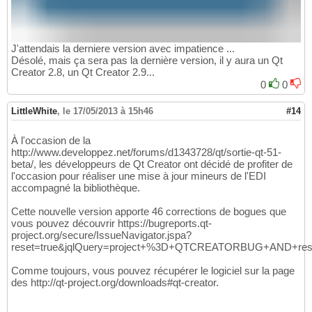
J'attendais la derniere version avec impatience ...
Désolé, mais ça sera pas la dernière version, il y aura un Qt
Creator 2.8, un Qt Creator 2.9...
0
0
LittleWhite
,
le 17/05/2013 à 15h46
#14
À l'occasion de la
http://www.developpez.net/forums/d1343728/qt/sortie-qt-51-
beta/, les développeurs de Qt Creator ont décidé de profiter de
l'occasion pour réaliser une mise à jour mineurs de l'EDI
accompagné la bibliothèque.
Cette nouvelle version apporte 46 corrections de bogues que
vous pouvez découvrir https://bugreports.qt-
project.org/secure/IssueNavigator.jspa?
reset=true&jqlQuery=project+%3D+QTCREATORBUG+AND+r
Comme toujours, vous pouvez récupérer le logiciel sur la page
des http://qt-project.org/downloads#qt-creator.