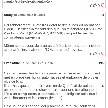
creator/sortie-de-qt-creator-2-7
0
0
Shuty
,
le 22/03/2013 à 11h31
#9
Personnellement j'ai été très dérouté des suites du rachat par
Diagia. En effet maintenant dès que l'on télécharge Qt 5.0.1 for
Windows 32-bit (MinGW 4.7, 823 MB) dès problemes de
compilateurs surviennent.
Même si beaucoup de progrès à été fait, je trouve que niveau
simplicité d'installation de l'IDE, ça reste à revoir...
0
0
LittleWhite
,
le 22/03/2013 à 11h36
#10
Ces problèmes tendent à disparaitre car l'équipe du qt-project
met en place des builds automatisés et embarque de plus en
plus de Kits.
Il est vrai, que la première version de Qt 5 était déroutante, mais
on peu comprendre le choix de proposer une bibliothèque non
liée à un compilateur, et permettant de configurer celui que l'on
veut, librement et facilement (les kits).
Déjà, là, cela s'est beaucoup amélioré (MinGW inclut dans