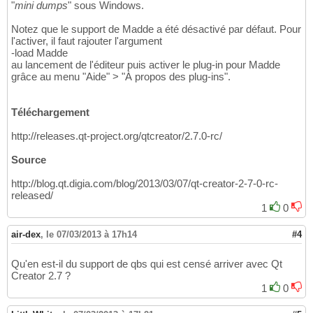
"
mini dumps
" sous Windows.
Notez que le support de Madde a été désactivé par défaut. Pour
l'activer, il faut rajouter l'argument
-load Madde
au lancement de l'éditeur puis activer le plug-in pour Madde
grâce au menu "Aide" > "À propos des plug-ins".
Téléchargement
http://releases.qt-project.org/qtcreator/2.7.0-rc/
Source
http://blog.qt.digia.com/blog/2013/03/07/qt-creator-2-7-0-rc-
released/
1
0
air-dex
,
le 07/03/2013 à 17h14
#4
Qu'en est-il du support de qbs qui est censé arriver avec Qt
Creator 2.7 ?
1
0