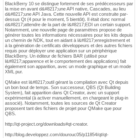
BlackBerry 10 se distingue fortement de ses prédécesseurs par
la mise en avant d&#8217;une API native, Cascades, au lieu
d&#8217;une API Java. Cette nouvelle API est construite par-
dessus Qt (4 pour le moment, 5 bientôt). Il était donc normal
d&#8217;attendre de la part de l&#8217;EDI un certain support.
Notamment, une nouvelle page de paramètres propose de
générer toutes les informations nécessaires pour les kits depuis
un chemin de NDK, tout en aidant à l&#8217;enregistrement et
à la génération de certificats développeurs et des autres fichiers
requis pour déployer une application sur un périphérique
BlackBerry. Un éditeur de fichiers BAR (utilisé pour
l&#8217;apparence et le comportement des applications) fait
également son apparition, avec un mode graphique et un mode
XML pur.
QMake est l&#8217;outil gérant la compilation avec Qt depuis
un bon bout de temps. Son successeur, QBS (Qt Building
System), fait apparition dans Qt Creator, avec un support
expérimental (à activer manuellement, en chargeant le plug-in
associé). Notamment, toutes les sources de Qt Creator
proposent tant des fichiers de projet pour QMake que pour
QBS.
http://qt-project.org/downloads#qt-creator.
http://blog.developpez.com/dourouc05/p11854/qt/qt-