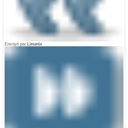
Envoyé par
Linunix