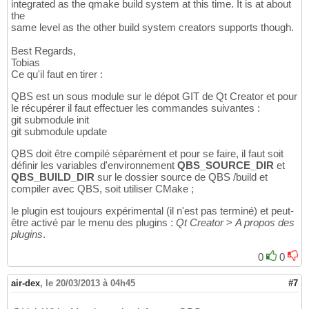
integrated as the qmake build system at this time. It is at about
the
same level as the other build system creators supports though.
Best Regards,
Tobias
Ce qu'il faut en tirer :
QBS est un sous module sur le dépot GIT de Qt Creator et pour
le récupérer il faut effectuer les commandes suivantes :
git submodule init
git submodule update
QBS doit être compilé séparément et pour se faire, il faut soit
définir les variables d'environnement
QBS_SOURCE_DIR
et
QBS_BUILD_DIR
sur le dossier source de QBS /build et
compiler avec QBS, soit utiliser CMake ;
le plugin est toujours expérimental (il n'est pas terminé) et peut-
être activé par le menu des plugins :
Qt Creator
>
A propos des
plugins
.
0
0
air-dex
,
le 20/03/2013 à 04h45
#7