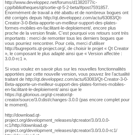
http://www.developpez.net/forums/d1382077/c-
cpp/bibliotheques/qt/sortie-qt-5-2-beta/#post7591857.
Énormément de travail a été abattu et de nombreux bogues ont
été corrigés depuis http://qt.developpez.com/actu/63083/Qt-
Creator-3-0-Beta-apporte-un-meilleur-support-des-plates-
formes-mobiles-en-facilitant-le-deploiement/, encore plus
proche de la version finale. C'est pourquoi vos retours sont très
importants : merci de remonter tous les derniers bogues que
vous pourriez rencontrer. Pour cela, merci d'utiliser
http://bugreports.qt-project.org/, de choisir le projet « Qt Creator
», le composant le plus adapté ainsi que « Version affectée :
3.0.0-rc1 ».
Si vous voulez en savoir plus sur les nouvelles fonctionnalités
apportées par cette nouvelle version, vous pouvez lire l'actualité
traitant de http://qt.developpez.com/actu/63083/Qt-Creator-3-0-
Beta-apporte-un-meilleur-support-des-plates-formes-mobiles-
en-facilitant-le-deploiement/ ainsi que le
https://qt.gitorious.org/qt-creator/qt-
creator/source/3.0:dist/changes-3.0.0 (pas encore complet pour
le moment).
http://download.qt-
project.org/development_releases/qtcreator/3.0/3.0.0-
rc1/http://download.qt-
project.org/development_releases/qtcreator/3.0/3.0.0-rc1/