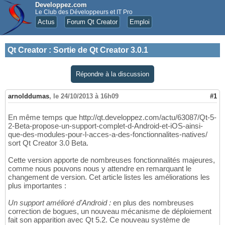
Developpez.com
Le Club des Développeurs et IT Pro
Actus
Forum Qt Creator
Emploi
Qt Creator
:
Sortie de Qt Creator 3.0.1
Répondre à la discussion
arnolddumas
,
le 24/10/2013 à 16h09
#1
En même temps que http://qt.developpez.com/actu/63087/Qt-5-
2-Beta-propose-un-support-complet-d-Android-et-iOS-ainsi-
que-des-modules-pour-l-acces-a-des-fonctionnalites-natives/
sort Qt Creator 3.0 Beta.
Cette version apporte de nombreuses fonctionnalités majeures,
comme nous pouvons nous y attendre en remarquant le
changement de version. Cet article listes les améliorations les
plus importantes :
Un support amélioré d'
Android
:
en plus des nombreuses
correction de bogues, un nouveau mécanisme de déploiement
fait son apparition avec Qt 5.2. Ce nouveau système de