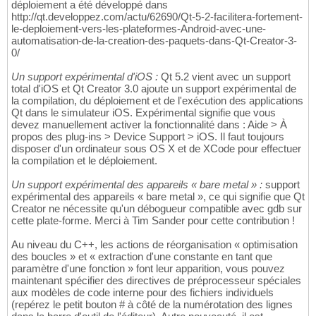
déploiement a été développé dans
http://qt.developpez.com/actu/62690/Qt-5-2-facilitera-fortement-
le-deploiement-vers-les-plateformes-Android-avec-une-
automatisation-de-la-creation-des-paquets-dans-Qt-Creator-3-
0/
Un s
upport
expérimental d'
iOS :
Qt 5.2 vient avec un support
total d'iOS et Qt Creator 3.0 ajoute un support expérimental de
la compilation, du déploiement et de l'exécution des applications
Qt dans le simulateur iOS. Expérimental signifie que vous
devez manuellement activer la fonctionnalité dans : Aide > À
propos des plug-ins > Device Support > iOS. Il faut toujours
disposer d'un ordinateur sous OS X et de XCode pour effectuer
la compilation et le déploiement.
Un s
upport
expérimental des appareils «
bare metal » :
support
expérimental des appareils « bare metal », ce qui signifie que Qt
Creator ne nécessite qu'un débogueur compatible avec gdb sur
cette plate-forme. Merci à Tim Sander pour cette contribution !
Au niveau du C++, les actions de réorganisation « optimisation
des boucles » et « extraction d'une constante en tant que
paramètre d'une fonction » font leur apparition, vous pouvez
maintenant spécifier des directives de préprocesseur spéciales
aux modèles de code interne pour des fichiers individuels
(repérez le petit bouton # à côté de la numérotation des lignes