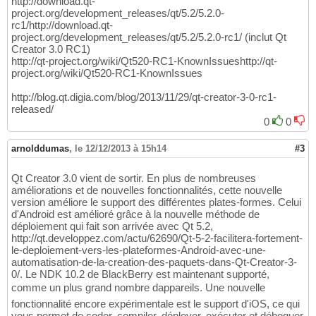
http://download.qt-
project.org/development_releases/qt/5.2/5.2.0-
rc1/http://download.qt-
project.org/development_releases/qt/5.2/5.2.0-rc1/ (inclut Qt
Creator 3.0 RC1)
http://qt-project.org/wiki/Qt520-RC1-KnownIssueshttp://qt-
project.org/wiki/Qt520-RC1-KnownIssues
http://blog.qt.digia.com/blog/2013/11/29/qt-creator-3-0-rc1-
released/
0
0
arnolddumas
,
le 12/12/2013 à 15h14
#3
Qt Creator 3.0 vient de sortir. En plus de nombreuses
améliorations et de nouvelles fonctionnalités, cette nouvelle
version améliore le support des différentes plates-formes. Celui
d'Android est amélioré grâce à la nouvelle méthode de
déploiement qui fait son arrivée avec Qt 5.2,
http://qt.developpez.com/actu/62690/Qt-5-2-facilitera-fortement-
le-deploiement-vers-les-plateformes-Android-avec-une-
automatisation-de-la-creation-des-paquets-dans-Qt-Creator-3-
0/. Le NDK 10.2 de BlackBerry est maintenant supporté,
comme un plus grand nombre dappareils. Une nouvelle
fonctionnalité encore expérimentale est le support d'iOS, ce qui
vous permet de coder, compiler, déployer, exécuter et déboguer