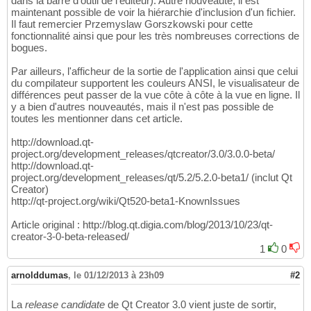
dans la barre d'outil de l'éditeur). Autre nouveauté, il est
maintenant possible de voir la hiérarchie d'inclusion d'un fichier.
Il faut remercier Przemyslaw Gorszkowski pour cette
fonctionnalité ainsi que pour les très nombreuses corrections de
bogues.
Par ailleurs, l'afficheur de la sortie de l'application ainsi que celui
du compilateur supportent les couleurs ANSI, le visualisateur de
différences peut passer de la vue côte à côte à la vue en ligne. Il
y a bien d'autres nouveautés, mais il n'est pas possible de
toutes les mentionner dans cet article.
http://download.qt-
project.org/development_releases/qtcreator/3.0/3.0.0-beta/
http://download.qt-
project.org/development_releases/qt/5.2/5.2.0-beta1/ (inclut Qt
Creator)
http://qt-project.org/wiki/Qt520-beta1-KnownIssues
Article original : http://blog.qt.digia.com/blog/2013/10/23/qt-
creator-3-0-beta-released/
1
0
arnolddumas
,
le 01/12/2013 à 23h09
#2
La
release candidate
de Qt Creator 3.0 vient juste de sortir,