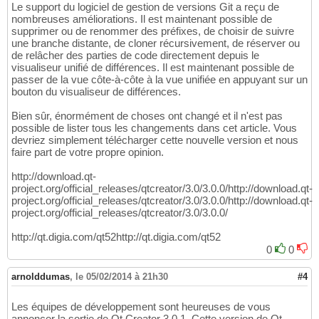
Le support du logiciel de gestion de versions Git a reçu de
nombreuses améliorations. Il est maintenant possible de
supprimer ou de renommer des préfixes, de choisir de suivre
une branche distante, de cloner récursivement, de réserver ou
de relâcher des parties de code directement depuis le
visualiseur unifié de différences. Il est maintenant possible de
passer de la vue côte-à-côte à la vue unifiée en appuyant sur un
bouton du visualiseur de différences.
Bien sûr, énormément de choses ont changé et il n'est pas
possible de lister tous les changements dans cet article. Vous
devriez simplement télécharger cette nouvelle version et nous
faire part de votre propre opinion.
http://download.qt-
project.org/official_releases/qtcreator/3.0/3.0.0/http://download.qt-
project.org/official_releases/qtcreator/3.0/3.0.0/http://download.qt-
project.org/official_releases/qtcreator/3.0/3.0.0/
http://qt.digia.com/qt52http://qt.digia.com/qt52
0
0
arnolddumas
,
le 05/02/2014 à 21h30
#4
Les équipes de développement sont heureuses de vous
annoncer la sortie de Qt Creator 3.0.1. Cette version de Qt