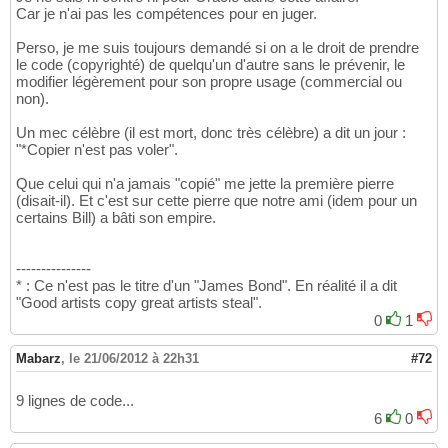
Car je n'ai pas les compétences pour en juger.
Perso, je me suis toujours demandé si on a le droit de prendre
le code (copyrighté) de quelqu'un d'autre sans le prévenir, le
modifier légèrement pour son propre usage (commercial ou
non).
Un mec célèbre (il est mort, donc très célèbre) a dit un jour :
"*Copier n'est pas voler".
Que celui qui n'a jamais "copié" me jette la première pierre
(disait-il). Et c'est sur cette pierre que notre ami (idem pour un
certains Bill) a bâti son empire.
---------------
* : Ce n'est pas le titre d'un "James Bond". En réalité il a dit
"Good artists copy great artists steal".
0
1
Mabarz
,
le 21/06/2012 à 22h31
#72
9 lignes de code...
6
0