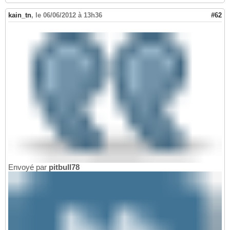
kain_tn
,
le 06/06/2012 à 13h36
#62
Envoyé par
pitbull78