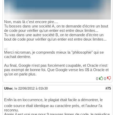
Non, mais là c'est encore pire....
Tu bosses dans une société A, on te demande d'écrire un bout
de code pour vérifier qu'un entier est entre deux limites...
Tu vas dans une autre société B, on te demande d'écrire un
bout de code pour vérifier qu'un entier est entre deux limites...
...
Merci nicroman, je comprends mieux la "philosophie" qui se
cachait derrière.
Au final, Google n'est pas forcément coupable, et Oracle n'est
pas exempt de bonne foi. Que Google verse les 0$ à Oracle et
qu'on en parle plus.
0
0
Uther
,
le 22/06/2012 à 01h30
#75
Enfin la en loccurrence, le plagiat était facile a démontrer, le
code source était identique au caractère près, et l'auteur l'a
reconnu.
Après il est vrai que pour 9 pauvres lignes de code, le préjudice