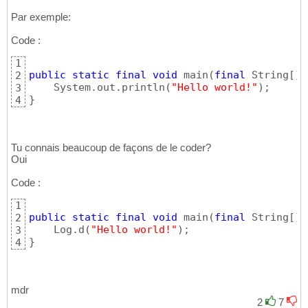
Par exemple:
Code :
1
public
static
final
void
 main
(
final
 String
[
]
 
2
    System.out.println
(
"Hello world!"
)
3
}
4
Tu connais beaucoup de façons de le coder?
Oui
Code :
1
public
static
final
void
 main
(
final
 String
[
]
 
2
    Log.d
(
"Hello world!"
)
3
}
4
mdr
2
7