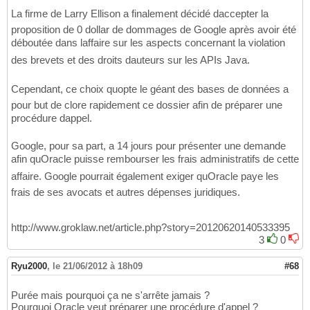
La firme de Larry Ellison a finalement décidé daccepter la
proposition de 0 dollar de dommages de Google après avoir été
déboutée dans laffaire sur les aspects concernant la violation
des brevets et des droits dauteurs sur les APIs Java.
Cependant, ce choix quopte le géant des bases de données a
pour but de clore rapidement ce dossier afin de préparer une
procédure dappel.
Google, pour sa part, a 14 jours pour présenter une demande
afin quOracle puisse rembourser les frais administratifs de cette
affaire. Google pourrait également exiger quOracle paye les
frais de ses avocats et autres dépenses juridiques.
http://www.groklaw.net/article.php?story=20120620140533395
3
0
Ryu2000
,
le 21/06/2012 à 18h09
#68
Purée mais pourquoi ça ne s'arrête jamais ?
Pourquoi Oracle veut préparer une procédure d'appel ?