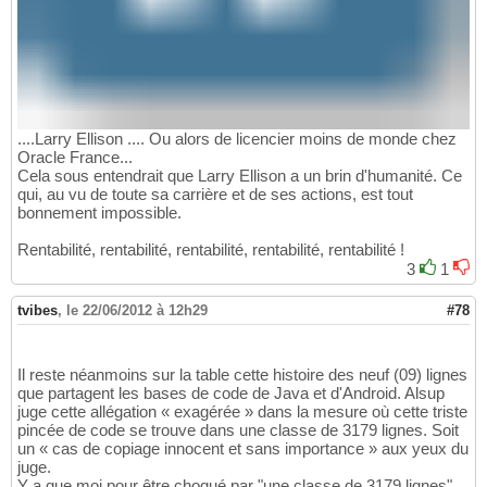
....Larry Ellison .... Ou alors de licencier moins de monde chez
Oracle France...
Cela sous entendrait que Larry Ellison a un brin d'humanité. Ce
qui, au vu de toute sa carrière et de ses actions, est tout
bonnement impossible.
Rentabilité, rentabilité, rentabilité, rentabilité, rentabilité !
3
1
tvibes
,
le 22/06/2012 à 12h29
#78
Il reste néanmoins sur la table cette histoire des neuf (09) lignes
que partagent les bases de code de Java et d'Android. Alsup
juge cette allégation « exagérée » dans la mesure où cette triste
pincée de code se trouve dans une classe de 3179 lignes. Soit
un « cas de copiage innocent et sans importance » aux yeux du
juge.
Y a que moi pour être choqué par "une classe de 3179 lignes"