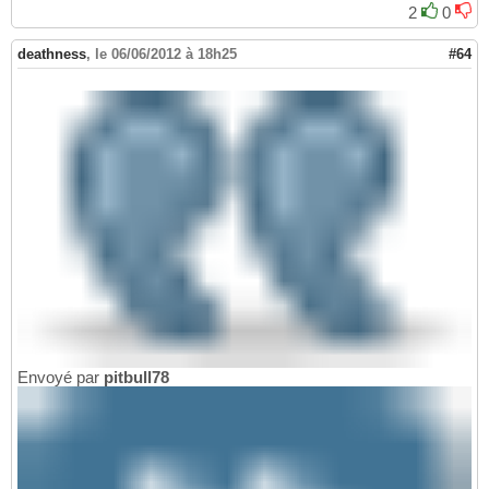
2
0
deathness
,
le 06/06/2012 à 18h25
#64
Envoyé par
pitbull78