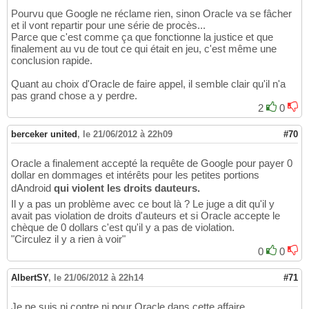
Pourvu que Google ne réclame rien, sinon Oracle va se fâcher
et il vont repartir pour une série de procès...
Parce que c'est comme ça que fonctionne la justice et que
finalement au vu de tout ce qui était en jeu, c'est même une
conclusion rapide.
Quant au choix d'Oracle de faire appel, il semble clair qu'il n'a
pas grand chose a y perdre.
2
0
berceker united
,
le 21/06/2012 à 22h09
#70
Oracle a finalement accepté la requête de Google pour payer 0
dollar en dommages et intérêts pour les petites portions
dAndroid
qui violent les droits dauteurs.
Il y a pas un problème avec ce bout là ? Le juge a dit qu'il y
avait pas violation de droits d'auteurs et si Oracle accepte le
chèque de 0 dollars c'est qu'il y a pas de violation.
"Circulez il y a rien à voir"
0
0
AlbertSY
,
le 21/06/2012 à 22h14
#71
Je ne suis ni contre ni pour Oracle dans cette affaire.