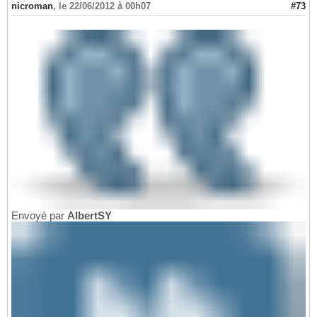
nicroman
,
le 22/06/2012 à 00h07
#73
Envoyé par
AlbertSY