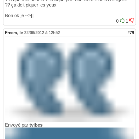
?? ça doit piquer les yeux
Bon ok je -->[]
0
1
Freem
,
le 22/06/2012 à 12h52
#79
Envoyé par
tvibes