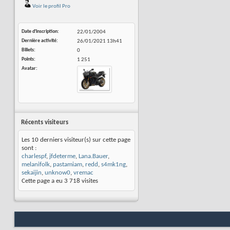
Voir le profil Pro
Date d'inscription
22/01/2004
Dernière activité
26/01/2021
13h41
Billets
0
Points
1 251
Avatar
Récents visiteurs
Les 10 derniers visiteur(s) sur cette page
sont :
charlespf
,
jfdeterme
,
Lana.Bauer
,
melanifolk
,
pastamiam
,
redd
,
s4mk1ng
,
sekaijin
,
unknow0
,
vremac
Cette page a eu
3 718
visites