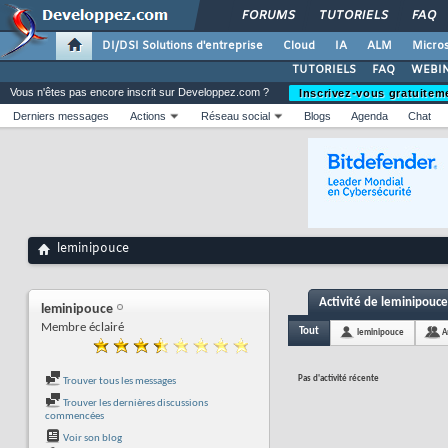
FORUMS
TUTORIELS
FAQ
DI/DSI Solutions d'entreprise
Cloud
IA
ALM
Micros
TUTORIELS
FAQ
WEBIN
Vous n'êtes pas encore inscrit sur Developpez.com ?
Inscrivez-vous gratuitem
Derniers messages
Actions
Réseau social
Blogs
Agenda
Chat
leminipouce
Activité de leminipouce
leminipouce
Membre éclairé
Tout
leminipouce
A
Pas d'activité récente
Trouver tous les messages
Trouver les dernières discussions
commencées
Voir son blog