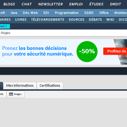
BLOGS
CHAT
NEWSLETTER
EMPLOI
ÉTUDES
DROIT
oft
Java
Dév. Web
EDI
Programmation
SGBD
Office
Mobiles
AIRES
LIVRES
TÉLÉCHARGEMENTS
SOURCES
DÉBATS
WIKI
DIC
ent !
Règles
Mes informations
Certifications
mis
Images