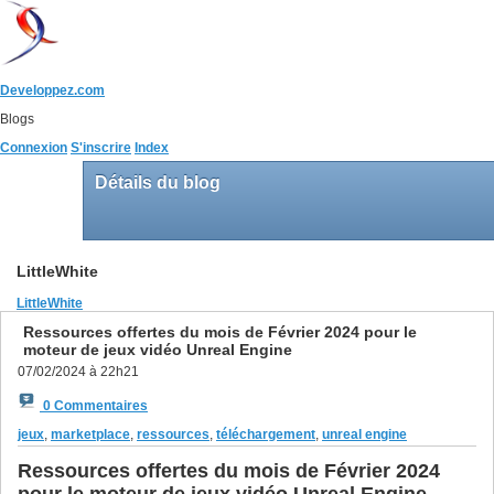
Developpez.com
Blogs
Connexion
S'inscrire
Index
Détails du blog
LittleWhite
LittleWhite
Ressources offertes du mois de Février 2024 pour le
moteur de jeux vidéo Unreal Engine
07/02/2024 à 22h21
0 Commentaires
jeux
,
marketplace
,
ressources
,
téléchargement
,
unreal engine
Ressources offertes du mois de Février 2024
pour le moteur de jeux vidéo Unreal Engine