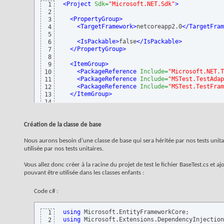
<Project
Sdk
=
"Microsoft.NET.Sdk"
>
1
2
<PropertyGroup
>
3
<TargetFramework
>
netcoreapp2.0
</TargetFram
4
5
<IsPackable
>
false
</IsPackable
>
6
</PropertyGroup
>
7
8
<ItemGroup
>
9
<PackageReference
Include
=
"Microsoft.NET.T
10
<PackageReference
Include
=
"MSTest.TestAdap
11
<PackageReference
Include
=
"MSTest.TestFram
12
</ItemGroup
>
13
14
<ItemGroup
>
15
<ProjectReference
Include
=
"..\RazorDemo\Ra
16
</ItemGroup
>
17
Création de la classe de base
18
</Project
>
19
Nous aurons besoin d’une classe de base qui sera héritée par nos tests uni
utilisée par nos tests unitaires.
Vous allez donc créer à la racine du projet de test le fichier BaseTest.cs et
pouvant être utilisée dans les classes enfants :
Code c# :
using
1
using
2