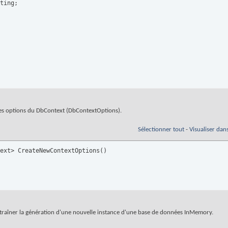
 les options du DbContext (DbContextOptions).
Sélectionner tout
-
Visualiser dan
ext> CreateNewContextOptions
(
)
ntraîner la génération d'une nouvelle instance d'une base de données InMemory.