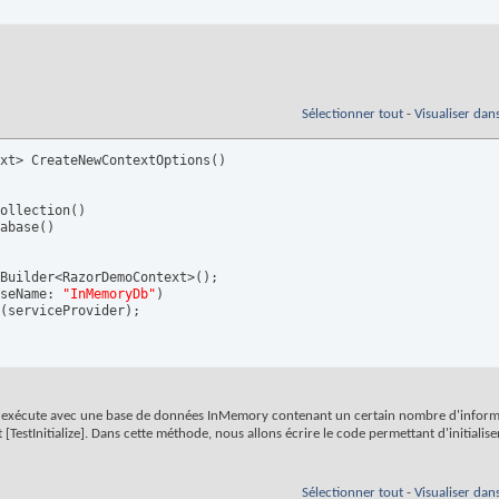
Sélectionner tout
-
Visualiser dan
xt> CreateNewContextOptions
(
)
ollection
(
)
abase
(
)
Builder<RazorDemoContext>
(
)
;

seName: 
"InMemoryDb"
)
(
serviceProvider
)
;

 s'exécute avec une base de données InMemory contenant un certain nombre d'informa
 [TestInitialize]. Dans cette méthode, nous allons écrire le code permettant d'initialis
Sélectionner tout
-
Visualiser dan