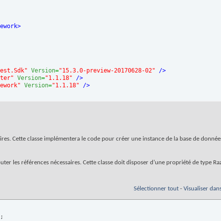
ework
>
est.Sdk"
Version
=
"15.3.0-preview-20170628-02"
/>
ter"
Version
=
"1.1.18"
/>
ework"
Version
=
"1.1.18"
/>
zorDemo.csproj"
/>
taires. Cette classe implémentera le code pour créer une instance de la base de donn
 ajouter les références nécessaires. Cette classe doit disposer d’une propriété de type
Sélectionner tout
-
Visualiser dan