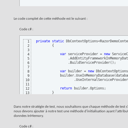
Le code complet de cette méthode est le suivant :
Code c# :
private
static
 DbContextOptions<RazorDemoConte
1
{
2
3
var
 serviceProvider = 
new
 ServiceC
4
                .AddEntityFrameworkInMemoryDat
5
                .BuildServiceProvider
(
)
;

6
7
var
 builder = 
new
 DbContextOptions
8
            builder.UseInMemoryDatabase
(
databa
9
                   .UseInternalServiceProvider
10
11
return
 builder.Options;

12
}
13
Dans notre stratégie de test, nous souhaitons que chaque méthode de test
nous devons ajouter à notre test une méthode d'initialisation ayant l'attribut
données InMemory.
Code c# :