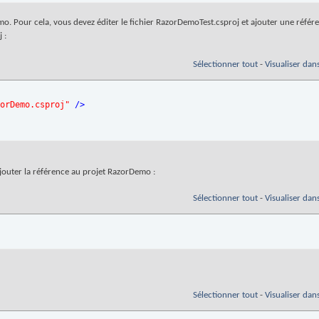
mo. Pour cela, vous devez éditer le fichier RazorDemoTest.csproj et ajouter une référ
 :
Sélectionner tout
-
Visualiser dan
orDemo.csproj"
/>
outer la référence au projet RazorDemo :
Sélectionner tout
-
Visualiser dan
Sélectionner tout
-
Visualiser dan