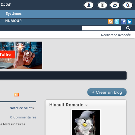
CLUB
Systèmes
O
HUMOUR
Recherche avancée
+
Créer un blog
Hinault Romaric
Noter ce billet
0 Commentaires
 tests unitaires