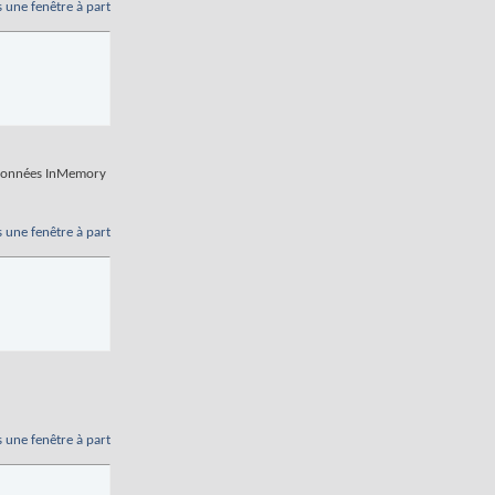
s une fenêtre à part
e données InMemory
s une fenêtre à part
s une fenêtre à part