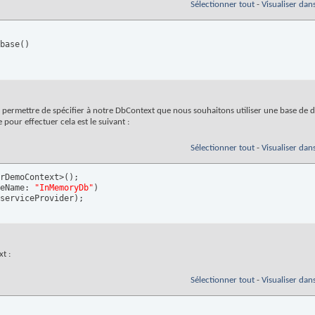
Sélectionner tout
-
Visualiser dan
base
(
)
va permettre de spécifier à notre DbContext que nous souhaitons utiliser une base d
our effectuer cela est le suivant :
Sélectionner tout
-
Visualiser dan
rDemoContext>
(
)
;

eName: 
"InMemoryDb"
)
serviceProvider
)
;
t :
Sélectionner tout
-
Visualiser dan