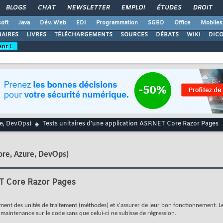
BLOGS
CHAT
NEWSLETTER
EMPLOI
ÉTUDES
DROIT
oft
Java
Dév. Web
EDI
Programmation
SGBD
Office
Mobiles
AIRES
LIVRES
TÉLÉCHARGEMENTS
SOURCES
DÉBATS
WIKI
DIC
ent !
re, DevOps)
Tests unitaires d’une application ASP.NET Core Razor Pages
ore, Azure, DevOps)
ET Core Razor Pages
ment des unités de traitement (méthodes) et s'assurer de leur bon fonctionnement. Les
 maintenance sur le code sans que celui-ci ne subisse de régression.