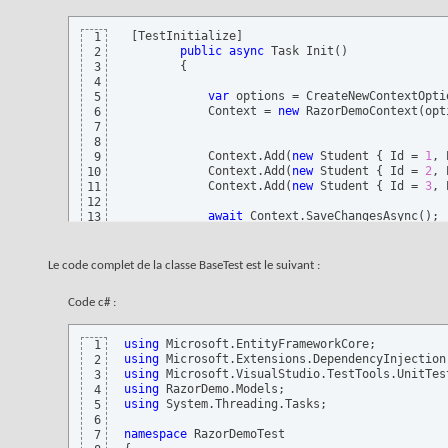
[
TestInitialize
]
1
public
async
 Task Init
(
)
2
{
3
4
var
 options = CreateNewContextOpti
5
            Context = 
new
 RazorDemoContext
(
opt
6
7
8
            Context.Add
(
new
 Student 
{
 Id = 
1
, 
9
            Context.Add
(
new
 Student 
{
 Id = 
2
, 
10
            Context.Add
(
new
 Student 
{
 Id = 
3
, 
11
12
await
 Context.SaveChangesAsync
(
)
;

13
}
14
Le code complet de la classe BaseTest est le suivant :
Code c# :
using
1
using
2
using
3
using
4
using
 System.Threading.Tasks;

5
6
namespace
7