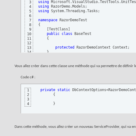
using
3
using
4
using
 System.Threading.Tasks;

5
6
namespace
7
{
8
[
TestClass
]
9
public
class
 BaseTest

10
{
11
12
protected
 RazorDemoContext Context;

13
}
14
}
15
Vous allez créer dans cette classe une méthode qui va permettre de définir
Code c# :
private
static
 DbContextOptions<RazorDemoCont
1
{
2
3
}
4
Dans cette méthode, vous allez créer un nouveau ServiceProvider, qui va e