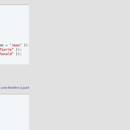
me = 
"Jean"
}
)
;

Pierre"
}
)
;

Ronald"
}
)
;

s une fenêtre à part