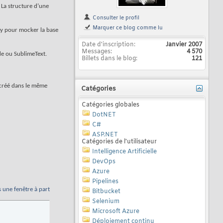
. La structure d’une
Consulter le profil
Marquer ce blog comme lu
ry pour mocker la base
Date d'inscription
Janvier 2007
Messages
4 570
de ou SublimeText.
Billets dans le blog
121
e créé dans le même
Catégories
Catégories globales
DotNET
C#
ASP.NET
Catégories de l'utilisateur
Intelligence Artificielle
DevOps
Azure
Pipelines
s une fenêtre à part
Bitbucket
Selenium
Microsoft Azure
Déploiement continu