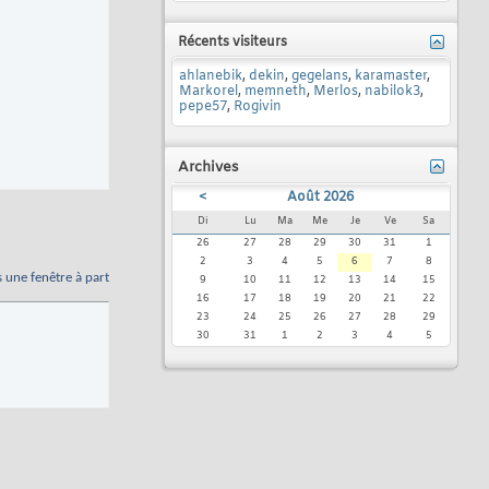
Récents visiteurs
ahlanebik
,
dekin
,
gegelans
,
karamaster
,
Markorel
,
memneth
,
Merlos
,
nabilok3
,
pepe57
,
Rogivin
Archives
<
Août 2026
Di
Lu
Ma
Me
Je
Ve
Sa
26
27
28
29
30
31
1
2
3
4
5
6
7
8
s une fenêtre à part
9
10
11
12
13
14
15
16
17
18
19
20
21
22
23
24
25
26
27
28
29
30
31
1
2
3
4
5