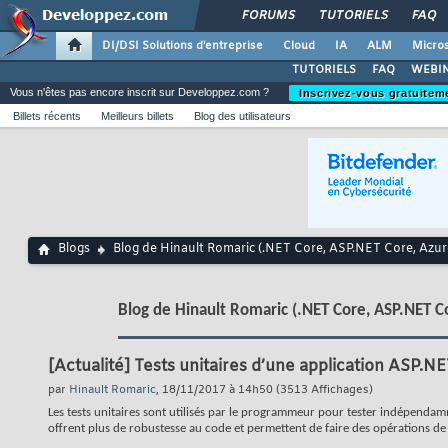
FORUMS
TUTORIELS
FAQ
DI/DSI Solutions d'entreprise
Cloud
IA
ALM
Micros
TUTORIELS
FAQ
WEBIN
Vous n'êtes pas encore inscrit sur Developpez.com ?
Inscrivez-vous gratuitem
Billets récents
Meilleurs billets
Blog des utilisateurs
Blogs
Blog de Hinault Romaric (.NET Core, ASP.NET Core, Azu
Blog de Hinault Romaric (.NET Core, ASP.NET C
[Actualité]
Tests unitaires d’une application ASP.N
par
Hinault Romaric
, 18/11/2017 à 14h50 (3513 Affichages)
Les tests unitaires sont utilisés par le programmeur pour tester indépendam
offrent plus de robustesse au code et permettent de faire des opérations de