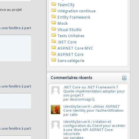
TeamCity
ence au projet
Intégration continue
Entity Framework
Mock
s une fenêtre à part
Visual Studio
Tests Unitaires
.NET Core
ASP.NET Core MVC
ASP.NET Core
Sans catégorie
Commentaires récents
s une fenêtre à part
.NET Core ou .NET Framework ?
Quelle implémentation adopter pour
son projet ?
par
devcomIsagri1
IdentityServer4 : utiliser ASP.NET
Core Identity pour l’authentification
par
callo
IdentityServer4 : création et
configuration du Client pour accéder
s une fenêtre à part
à une Web API ASP.NET Core
sécurisée
par
spriatez