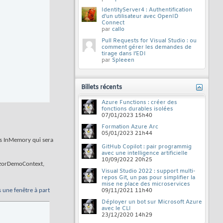
IdentityServer4 : Authentification
d’un utilisateur avec OpenID
Connect
par
callo
Pull Requests for Visual Studio : ou
comment gérer les demandes de
tirage dans l’EDI
par
Spleeen
Billets récents
Azure Functions : créer des
fonctions durables isolées
07/01/2023
15h40
Formation Azure Arc
05/01/2023
21h44
ées InMemory qui sera
GitHub Copilot : pair programmig
avec une intelligence artificielle
10/09/2022
20h25
 RazorDemoContext,
Visual Studio 2022 : support multi-
repos Git, un pas pour simplifier la
mise ne place des microservices
s une fenêtre à part
09/11/2021
11h40
Déployer un bot sur Microsoft Azure
avec le CLI
23/12/2020
14h29