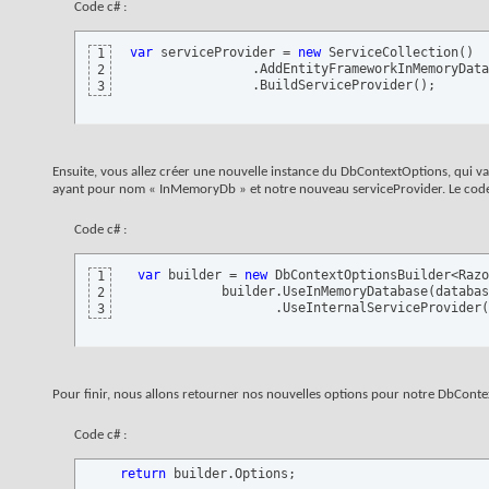
Code c# :
var
 serviceProvider = 
new
 ServiceCollection
(
)
1
                .AddEntityFrameworkInMemoryData
2
                .BuildServiceProvider
(
)
;
3
Ensuite, vous allez créer une nouvelle instance du DbContextOptions, qui 
ayant pour nom « InMemoryDb » et notre nouveau serviceProvider. Le code p
Code c# :
var
 builder = 
new
 DbContextOptionsBuilder<Razo
1
            builder.UseInMemoryDatabase
(
databas
2
                   .UseInternalServiceProvider
(
3
Pour finir, nous allons retourner nos nouvelles options pour notre DbContex
Code c# :
return
 builder.Options;