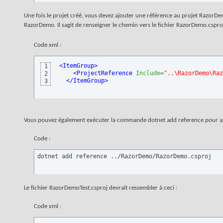
Une fois le projet créé, vous devez ajouter une référence au projet RazorDe
RazorDemo. Il sagit de renseigner le chemin vers le fichier RazorDemo.csproj
Code xml :
<ItemGroup
>
1
<ProjectReference
Include
=
"..\RazorDemo\Raz
2
</ItemGroup
>
3
Vous pouvez également exécuter la commande dotnet add reference pour aj
Code :
dotnet add reference ../RazorDemo/RazorDemo.csproj
Le fichier RazorDemoTest.csproj devrait ressembler à ceci :
Code xml :