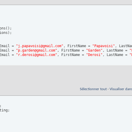
ons
(
)
;

ions
)
;

Email = 
"j.papavoisi@gmail.com"
, FirstName = 
"Papavoisi"
, LastNa
Email = 
"p.garden@gmail.com"
, FirstName = 
"Garden"
, LastName = 
"
Email = 
"r.derosi@gmail.com"
, FirstName = 
"Derosi"
, LastName = 
"
Sélectionner tout
-
Visualiser dan