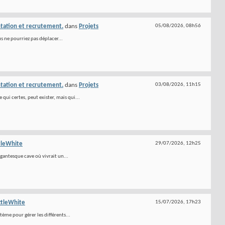
tation et recrutement.
dans
Projets
05/08/2026,
08h56
us ne pourriez pas déplacer...
tation et recrutement.
dans
Projets
03/08/2026,
11h15
ui certes, peut exister, mais qui...
tleWhite
29/07/2026,
12h25
gantesque cave où vivrait un...
ttleWhite
15/07/2026,
17h23
ème pour gérer les différents...