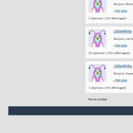
Bonjour, Bonne
Voir plus
2 réponses | 224 affichage(s)
LittleWhite
Bonjour, Les t
Voir plus
23 réponses | 1055 affichage(s)
LittleWhite
Bonjour, Super 
Voir plus
1 réponses | 624 affichage(s)
Plus de résultats