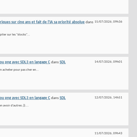
ues sur cinq ans et fait de l'IA sa priorité absolue
dans
15/07/2026,
09h36
iter sur les "stocks"...
ou png avec SDL3 en langage C
dans
SDL
14/07/2026,
09h01
en acheter pour pas cher en...
ou png avec SDL3 en langage C
dans
SDL
12/07/2026,
14h51
 avoir d'autres ;))....
11/07/2026,
09h43