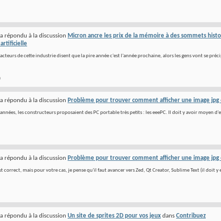
a répondu à la discussion
Micron ancre les prix de la mémoire à des sommets historiq
artificielle
 acteurs de cette industrie disent que la pire année c'est l'année prochaine, alors les gens vont se précip
)
a répondu à la discussion
Problème pour trouver comment afficher une image jpg 
 années, les constructeurs proposaient des PC portable très petits : les eeePC. Il doit y avoir moyen d'
a répondu à la discussion
Problème pour trouver comment afficher une image jpg 
 correct, mais pour votre cas, je pense qu'il faut avancer vers Zed, Qt Creator, Sublime Text (il doit y en
a répondu à la discussion
Un site de sprites 2D pour vos jeux
dans
Contribuez