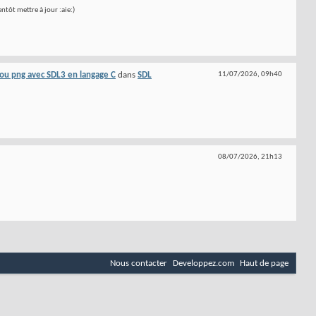
ntôt mettre à jour :aie:)
ou png avec SDL3 en langage C
dans
SDL
11/07/2026,
09h40
08/07/2026,
21h13
Nous contacter
Developpez.com
Haut de page