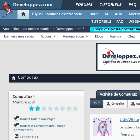
FORUMS
TUTORIELS
FAQ
DI/DSI Solutions d'entreprise
Cloud
IA
ALM
Micros
TUTORIELS
FAQ
WEBIN
Vous n'êtes pas encore inscrit sur Developpez.com ?
Inscrivez-vous gratuitem
Derniers messages
Actions
Réseau social
Blogs
Agenda
Chat
CompuTux
Activité de CompuTux
CompuTux
Membre actif
Tout
CompuTux
Am
Trouver tous les messages
LittleWhite
Trouver les dernières discussions
Le texte sur la
commencées
Voir plus
Voir son blog