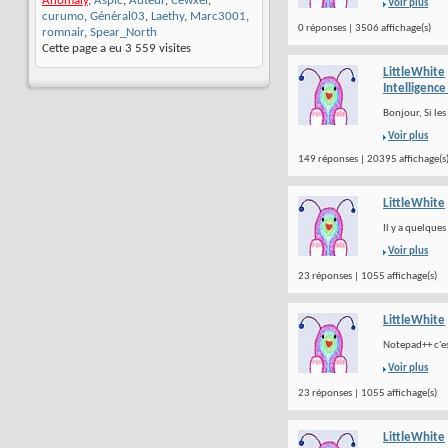
Anomaly
,
Aspic
,
Auteur
,
Cewxel
,
Voir plus
curumo
,
Général03
,
Laethy
,
Marc3001
,
0 réponses | 3506 affichage(s)
romnair
,
Spear_North
Cette page a eu
3 559
visites
LittleWhite
Intelligence 
Bonjour, Si les
Voir plus
149 réponses | 20395 affichage(s
LittleWhite
Il y a quelques
Voir plus
23 réponses | 1055 affichage(s)
LittleWhite
Notepad++ c'est
Voir plus
23 réponses | 1055 affichage(s)
LittleWhite