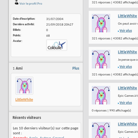
321 réponses | 43082 affichage(s
Voir le profil Pro
LittleWhite
Date d'inscription
31/07/2004
On peut avoir u
Dernière activité
21/09/2018
20h27
Billets
0
Voir plus
Points
68
321 réponses | 43082 affichage(s
Avatar
LittleWhite
Je pense que c
Voir plus
1
Ami
Plus
321 réponses | 43082 affichage(s
LittleWhite
Epic Games à t
LittleWhite
Voir plus
0 réponses | 990 affichage(s)
Récents visiteurs
LittleWhite
Les 10 derniers visiteur(s) sur cette page
Epic Games à t
sont :