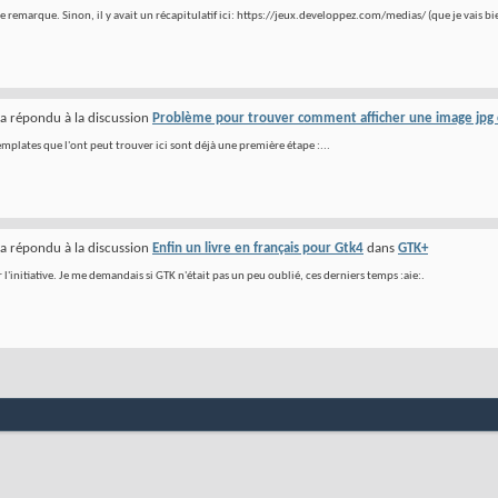
 remarque. Sinon, il y avait un récapitulatif ici: https://jeux.developpez.com/medias/ (que je vais bie
a répondu à la discussion
Problème pour trouver comment afficher une image jpg 
emplates que l'ont peut trouver ici sont déjà une première étape :...
a répondu à la discussion
Enfin un livre en français pour Gtk4
dans
GTK+
l'initiative. Je me demandais si GTK n'était pas un peu oublié, ces derniers temps :aie:.