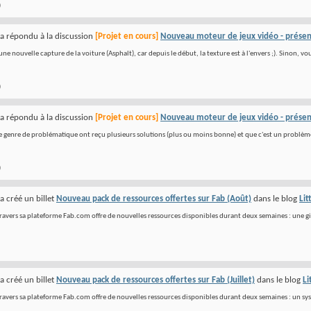
)
a répondu à la discussion
[Projet en cours]
Nouveau moteur de jeux vidéo - présen
ne nouvelle capture de la voiture (Asphalt), car depuis le début, la texture est à l'envers ;). Sinon, vo
)
a répondu à la discussion
[Projet en cours]
Nouveau moteur de jeux vidéo - présen
e genre de problématique ont reçu plusieurs solutions (plus ou moins bonne) et que c'est un problème q
)
a créé un billet
Nouveau pack de ressources offertes sur Fab (Août)
dans le blog
Lit
ravers sa plateforme Fab.com offre de nouvelles ressources disponibles durant deux semaines : une gi
a créé un billet
Nouveau pack de ressources offertes sur Fab (Juillet)
dans le blog
Li
ravers sa plateforme Fab.com offre de nouvelles ressources disponibles durant deux semaines : un syst