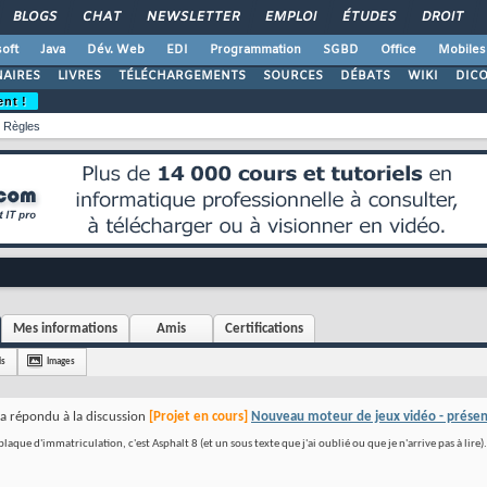
BLOGS
CHAT
NEWSLETTER
EMPLOI
ÉTUDES
DROIT
oft
Java
Dév. Web
EDI
Programmation
SGBD
Office
Mobiles
AIRES
LIVRES
TÉLÉCHARGEMENTS
SOURCES
DÉBATS
WIKI
DIC
ent !
Règles
Mes informations
Amis
Certifications
is
Images
a répondu à la discussion
[Projet en cours]
Nouveau moteur de jeux vidéo - présen
 plaque d'immatriculation, c'est Asphalt 8 (et un sous texte que j'ai oublié ou que je n'arrive pas à lire).