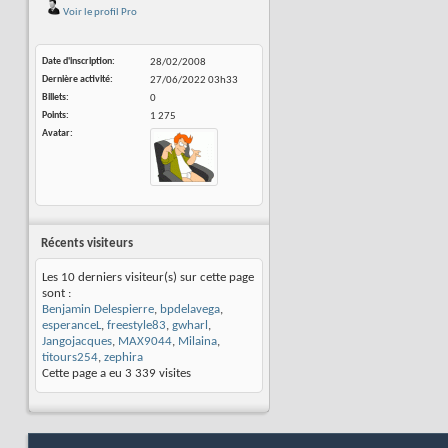
Voir le profil Pro
Date d'inscription
28/02/2008
Dernière activité
27/06/2022
03h33
Billets
0
Points
1 275
Avatar
Récents visiteurs
Les 10 derniers visiteur(s) sur cette page
sont :
Benjamin Delespierre
,
bpdelavega
,
esperanceL
,
freestyle83
,
gwharl
,
Jangojacques
,
MAX9044
,
Milaina
,
titours254
,
zephira
Cette page a eu
3 339
visites