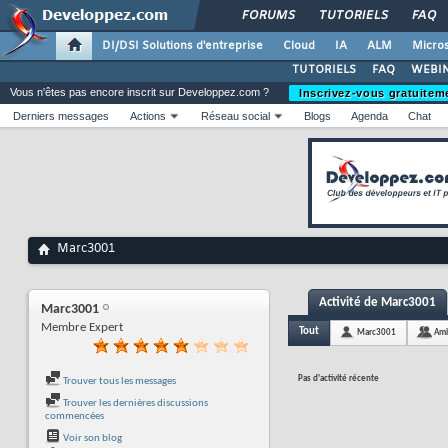
FORUMS
TUTORIELS
FAQ
DI/DSI Solutions d'entreprise
Cloud
IA
ALM
Micros
TUTORIELS
FAQ
WEBIN
Vous n'êtes pas encore inscrit sur Developpez.com ?
Inscrivez-vous gratuitem
Derniers messages
Actions
Réseau social
Blogs
Agenda
Chat
Marc3001
Activité de Marc3001
Marc3001
Membre Expert
Tout
Marc3001
Ami
Pas d'activité récente
Trouver tous les messages
Trouver les dernières discussions
commencées
Voir son blog