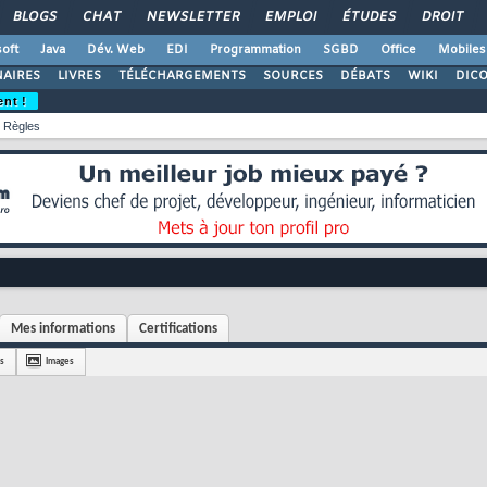
BLOGS
CHAT
NEWSLETTER
EMPLOI
ÉTUDES
DROIT
oft
Java
Dév. Web
EDI
Programmation
SGBD
Office
Mobiles
AIRES
LIVRES
TÉLÉCHARGEMENTS
SOURCES
DÉBATS
WIKI
DIC
ent !
Règles
Mes informations
Certifications
s
Images