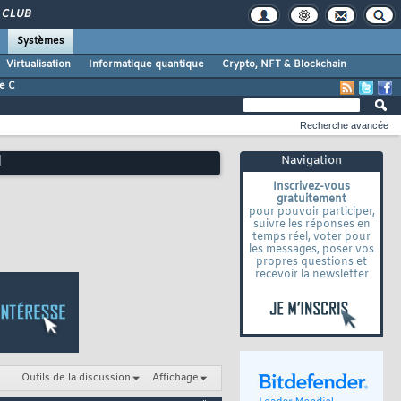
CLUB
Systèmes
Virtualisation
Informatique quantique
Crypto, NFT & Blockchain
e C
Recherche avancée
Navigation
]
Inscrivez-vous
gratuitement
pour pouvoir participer,
suivre les réponses en
temps réel, voter pour
les messages, poser vos
propres questions et
recevoir la newsletter
Outils de la discussion
Affichage