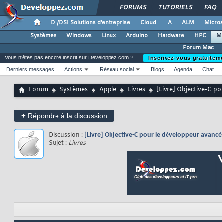
FORUMS
TUTORIELS
FAQ
DI/DSI Solutions d'entreprise
Cloud
IA
ALM
Micros
Systèmes
Windows
Linux
Arduino
Hardware
HPC
M
Forum Mac
Vous n'êtes pas encore inscrit sur Developpez.com ?
Inscrivez-vous gratuitem
Derniers messages
Actions
Réseau social
Blogs
Agenda
Chat
Forum
Systèmes
Apple
Livres
[Livre] Objective-C pou
+
Répondre à la discussion
Discussion :
[Livre] Objective-C pour le développeur avancé de
Sujet :
Livres