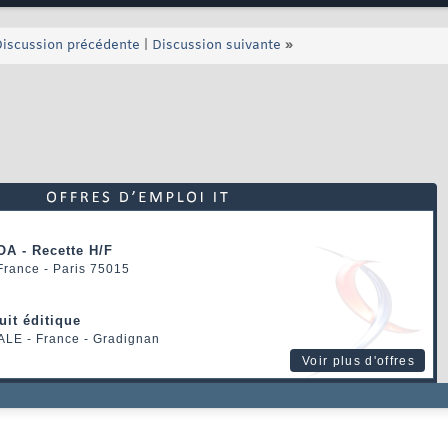
iscussion précédente
|
Discussion suivante
»
OA - Recette H/F
 France - Paris 75015
uit éditique
ALE
- France - Gradignan
Voir plus d'offres