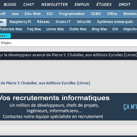
BLOGS
CHAT
NEWSLETTER
EMPLOI
ÉTUDES
DROIT
oft
Java
Dév. Web
EDI
Programmation
SGBD
Office
Mobiles
ac
Raspberry Pi
Réseau
Green IT
Sécurité
Systèmes embarqués
Tutoriels Mac
Faq Mac
Livres Mac
Outils Mac
Blog Mac
iOS
Objectiv
ent !
Règles
r le développeur avancé de Pierre Y. Chatelier, aux éditions Eyrolles [Livres
 Pierre Y. Chatelier, aux éditions Eyrolles [Livres]