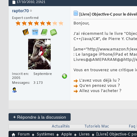
17/10/2010,
21h21
raptor70
[Livre] Objective-C pour le dével
Expert confirmé
Bonjour,
J'ai récemment lu le livre "Obje
C++/Java/C#", de Pierre Y. Chate
[ame="http://www.amazon.fr/ex
: Le langage iPhone/iPad et Mac
Livres@@AMEPARAM@@http://e
Vous en trouverez une critique i
Inscrit en
Septembre
2005
L'avez vous déjà lu ?
Messages
3 173
Qu'en pensez vous ?
Allez vous l'acheter ?
+
Répondre à la discussion
Actualités
Tutoriels Mac
Faq
Forum
Systèmes
Apple
Livres
[Livre] Objective-C pou