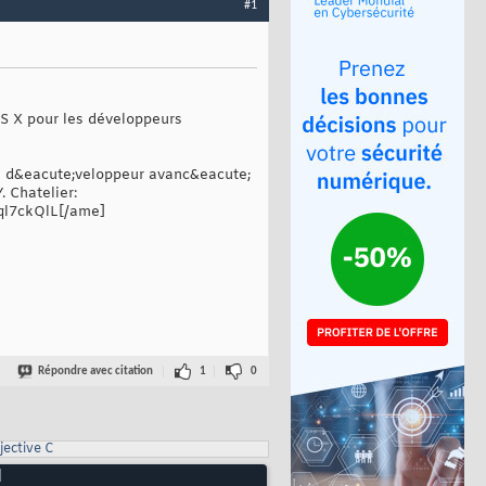
#1
S X pour les développeurs
 d&eacute;veloppeur avanc&eacute;
 Chatelier:
l7ckQlL[/ame]
Répondre avec citation
1
0
jective C
]