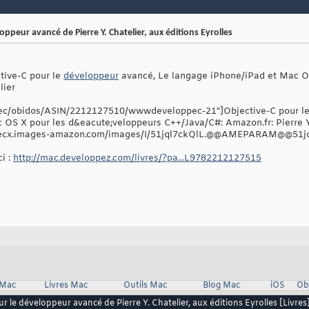
oppeur avancé de Pierre Y. Chatelier, aux éditions Eyrolles
ctive-C pour le
développeur
avancé, Le langage iPhone/iPad et Mac O
lier
ec/obidos/ASIN/2212127510/wwwdeveloppec-21"]Objective-C pour le
 OS X pour les d&eacute;veloppeurs C++/Java/C#: Amazon.fr: Pierre Y.
cx.images-amazon.com/images/I/51jql7ckQlL.@@AMEPARAM@@51jq
ci :
http://mac.developpez.com/livres/?pa...L9782212127515
 Mac
Livres Mac
Outils Mac
Blog Mac
iOS
Ob
r le développeur avancé de Pierre Y. Chatelier, aux éditions Eyrolles [Livres