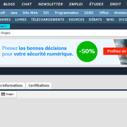
BLOGS
CHAT
NEWSLETTER
EMPLOI
ÉTUDES
DROIT
oft
Java
Dév. Web
EDI
Programmation
SGBD
Office
Mobiles
AIRES
LIVRES
TÉLÉCHARGEMENTS
SOURCES
DÉBATS
WIKI
DIC
ent !
Règles
s informations
Certifications
Images