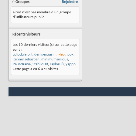
0
Groupes
Rejoindre
airod n'est pas membre d'un groupe
d'utilisateurs public
Récents visiteurs
Les 10 derniers visiteur(s) sur cette page
sont :
adjodalefort
,
denis-maurin
,
f-leb
,
jpok
,
Kennel sébastien
,
minimumserious
,
PauseKawa
,
StabiloHB
,
Taylor08
,
yappp
Cette page a eu
6 472
visites