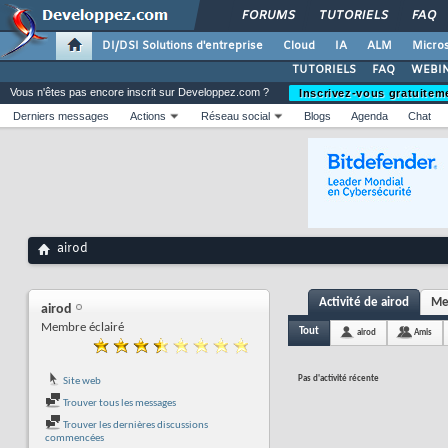
FORUMS
TUTORIELS
FAQ
DI/DSI Solutions d'entreprise
Cloud
IA
ALM
Micros
TUTORIELS
FAQ
WEBIN
Vous n'êtes pas encore inscrit sur Developpez.com ?
Inscrivez-vous gratuitem
Derniers messages
Actions
Réseau social
Blogs
Agenda
Chat
airod
Activité de airod
Me
airod
Membre éclairé
Tout
airod
Amis
Pas d'activité récente
Site web
Trouver tous les messages
Trouver les dernières discussions
commencées