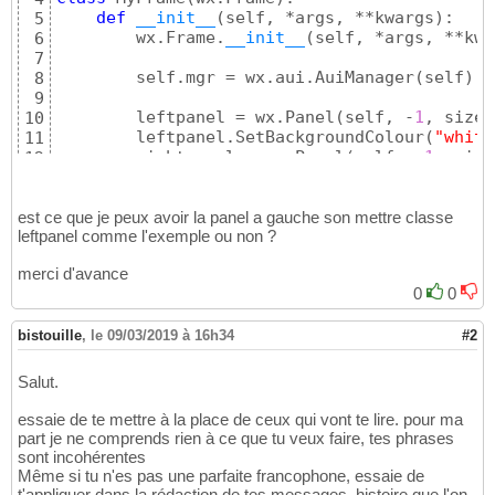
def
__init__
(
self, *args, **kwargs
)
:

5
        wx.Frame.
__init__
(
self, *args, **kwa
6
7
        self.mgr = wx.aui.AuiManager
(
self
)
8
9
        leftpanel = wx.Panel
(
self, -
1
, size 
10
        leftpanel.SetBackgroundColour
(
"white
11
        rightpanel = wx.Panel
(
self, -
1
, size
12
        bottompanel = wx.Panel
(
self, -
1
, siz
13
        st1 = wx.StaticText
(
leftpanel, -
1
, 
"
14
        self.mgr.AddPane
(
leftpanel, wx.aui.A
est ce que je peux avoir la panel a gauche son mettre classe
15
leftpanel comme l'exemple ou non ?
        self.mgr.AddPane
(
rightpanel, wx.aui.
16
        self.mgr.AddPane
(
bottompanel, wx.aui
17
merci d'avance
18
0
0
        self.mgr.Update
(
)
19
20
bistouille
21
,
le 09/03/2019 à 16h34
#2
class
 MyApp
(
wx.App
)
:

22
def
 OnInit
(
self
)
:

23
Salut.
        frame = MyFrame
(
None
, -
1
, 
'07_wxaui.
24
        frame.Show
(
)
25
essaie de te mettre à la place de ceux qui vont te lire. pour ma
        self.SetTopWindow
(
frame
)
26
part je ne comprends rien à ce que tu veux faire, tes phrases
return
1
27
sont incohérentes
Même si tu n'es pas une parfaite francophone, essaie de
28
t'appliquer dans la rédaction de tes messages, histoire que l'on