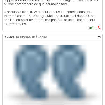
if
__name__
 == 
"__main__"
:

29
puisse comprendre ce que souhaites faire.
    app = MyApp
(
0
)
30
    app.MainLoop
(
)
31
Une supposition, tu veux fourrer tous les panels dans une
même classe ? Si, c'est ça. Mais pourquoi quoi donc ? Une
application objet ne se résume pas à faire une classe et tout
fourrer dedans.
0
1
loula05
,
le 10/03/2019 à 14h52
#3