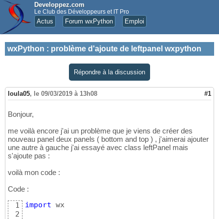
Developpez.com
Le Club des Développeurs et IT Pro
Actus
Forum wxPython
Emploi
wxPython
:
problème d'ajoute de leftpanel wxpython
Répondre à la discussion
loula05
,
le 09/03/2019 à 13h08
#1
Bonjour,
me voilà encore j'ai un problème que je viens de créer des
nouveau panel deux panels ( bottom and top ) , j'aimerai ajouter
une autre à gauche j'ai essayé avec class leftPanel mais
s'ajoute pas :
voilà mon code :
Code :
import
 wx

1
2