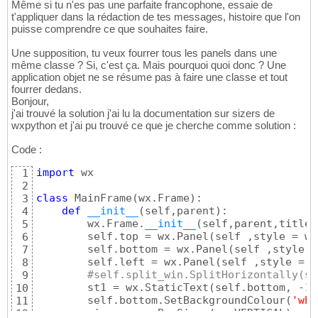
Même si tu n'es pas une parfaite francophone, essaie de
t'appliquer dans la rédaction de tes messages, histoire que l'on
puisse comprendre ce que souhaites faire.
Une supposition, tu veux fourrer tous les panels dans une
même classe ? Si, c'est ça. Mais pourquoi quoi donc ? Une
application objet ne se résume pas à faire une classe et tout
fourrer dedans.
Bonjour,
j'ai trouvé la solution j'ai lu la documentation sur sizers de
wxpython et j'ai pu trouvé ce que je cherche comme solution :
Code :
import
 wx

1
2
class
 MainFrame
(
wx.Frame
)
:

3
def
__init__
(
self,parent
)
:

4
        wx.Frame.
__init__
(
self,parent,title=
5
        self.top = wx.Panel
(
self ,style = wx
6
        self.bottom = wx.Panel
(
self ,style =
7
        self.left = wx.Panel
(
self ,style = w
8
#self.split_win.SplitHorizontally(se
9
        st1 = wx.StaticText
(
self.bottom, -
1
,
10
        self.bottom.SetBackgroundColour
(
'whi
11
        sizer = wx.BoxSizer
(
wx.VERTICAL
)
12