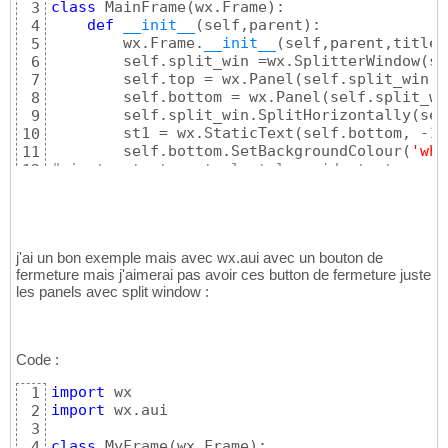
class
 MainFrame
(
wx.Frame
)
:

3
def
__init__
(
self,parent
)
:

4
        wx.Frame.
__init__
(
self,parent,title=
5
        self.split_win =wx.SplitterWindow
(
se
6
        self.top = wx.Panel
(
self.split_win ,
7
        self.bottom = wx.Panel
(
self.split_wi
8
        self.split_win.SplitHorizontally
(
sel
9
        st1 = wx.StaticText
(
self.bottom, -
1
,
10
        self.bottom.SetBackgroundColour
(
'whi
11
#ajouter text control et les widget et contr
12
        font =wx.Font
(
10
,wx.SWISS,wx.NORMAL,
13
        st1.SetFont
(
font
)
14
class
 LeftPanel
(
wx.Panel
)
:

15
def
__init__
(
self,parent
)
:

16
j'ai un bon exemple mais avec wx.aui avec un bouton de
        super
(
)
.
__init__
(
parent, size=
(
500
, 
17
fermeture mais j'aimerai pas avoir ces button de fermeture juste
#self.SetBackgroundColour("green")
18
les panels avec split window :
        leftpanel = wx.Panel
(
self, -
1
, size 
19
        leftpanel.SetBackgroundColour
(
wx.LIG
20
        LeftPanel = LeftPanel
(
self
)
21
        topSizer.Add
(
LeftPanel
)
22
Code :
23
app = wx.App
(
)
24
import
1
frame=MainFrame
(
None
)
.Show
(
)
25
import
 wx.aui

2
app.MainLoop
(
)
26
3
class
 MyFrame
(
wx.Frame
)
:

4