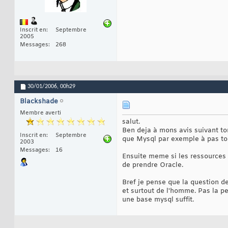
Inscrit en
Septembre
2005
Messages
268
30/01/2006,
00h29
Blackshade
Membre averti
salut.
Ben deja à mons avis suivant ton
Inscrit en
Septembre
que Mysql par exemple à pas tou
2003
Messages
16
Ensuite meme si les ressources so
de prendre Oracle.
Bref je pense que la question d
et surtout de l'homme. Pas la pe
une base mysql suffit.