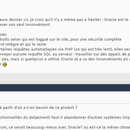
eurs dernier cri, je crois qu'il n'y a même pas à hésiter : Oracle est 
lever son seul inconvénient.
vues
 droits selon qui est loggué sur le site, pour une sécurité complète
t intègre et qui le reste
taines requêtes automatiques via PHP (ce qui est très lent), elles se
voyer aucune requête SQL au serveur : travailler sur des appels de 
s pas, mais si quelqu'un a utilisé Oracle et a vu des inconvénients en 
ur
 partir d'où a-t-on besoin de ce produit ?
ctionnalités du dvlpement) faut-il abandonner d'autres systèmes (mysql
orum, ce serait beaucoup mieux avec Oracle? ou est-ce la même chose