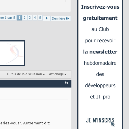
ge 1 sur 5
1
2
3
4
5
Dernière
Outils de la discussion
Affichage
#1
eriez-vous". Autrement dit: