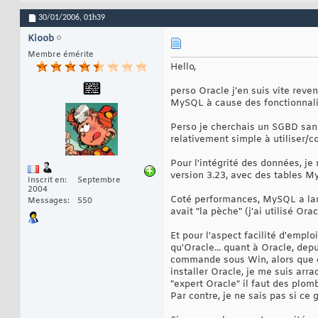
30/01/2006,
01h39
Kioob
Membre émérite
Hello,
perso Oracle j'en suis vite reve
MySQL à cause des fonctionnalit
Perso je cherchais un SGBD sans
relativement simple à utiliser/co
Pour l'intégrité des données, je
version 3.23, avec des tables M
Inscrit en
Septembre
2004
Coté performances, MySQL a larg
Messages
550
avait "la pèche" (j'ai utilisé Orac
Et pour l'aspect facilité d'empl
qu'Oracle... quant à Oracle, dep
commande sous Win, alors que ça
installer Oracle, je me suis arr
"expert Oracle" il faut des plomb
Par contre, je ne sais pas si ce 