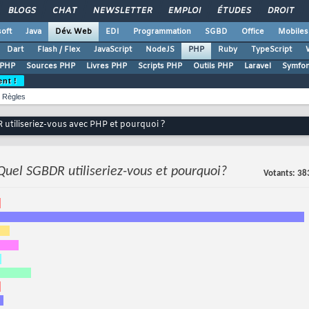
BLOGS
CHAT
NEWSLETTER
EMPLOI
ÉTUDES
DROIT
oft
Java
Dév. Web
EDI
Programmation
SGBD
Office
Mobiles
Dart
Flash / Flex
JavaScript
NodeJS
PHP
Ruby
TypeScript
 PHP
Sources PHP
Livres PHP
Scripts PHP
Outils PHP
Laravel
Symfo
ent !
Règles
utiliseriez-vous avec PHP et pourquoi ?
Quel SGBDR utiliseriez-vous et pourquoi?
Votants
38