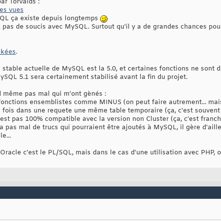
ar Torvalds :
es vues
ySQL ça existe depuis longtemps
, pas de soucis avec MySQL. Surtout qu'il y a de grandes chances pou
ckées
.
n stable actuelle de MySQL est la 5.0, et certaines fonctions ne sont
MySQL 5.1 sera certainement stabilisé avant la fin du projet.
and même pas mal qui m'ont gènés :
fonctions ensemblistes comme MINUS (on peut faire autrement... mais
ne fois dans une requete une même table temporaire (ça, c'est souvent
est pas 100% compatible avec la version non Cluster (ça, c'est franch
 pas mal de trucs qui pourraient être ajoutés à MySQL, il gère d'aille
e...
d'Oracle c'est le PL/SQL, mais dans le cas d'une utilisation avec PHP,