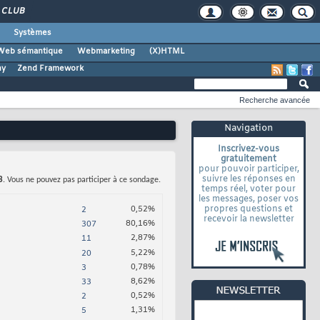
CLUB
Systèmes
Web sémantique
Webmarketing
(X)HTML
ny
Zend Framework
Recherche avancée
Navigation
Inscrivez-vous
gratuitement
pour pouvoir participer,
suivre les réponses en
3
. Vous ne pouvez pas participer à ce sondage.
temps réel, voter pour
les messages, poser vos
propres questions et
0,52%
2
recevoir la newsletter
80,16%
307
2,87%
11
5,22%
20
0,78%
3
8,62%
33
0,52%
2
1,31%
5