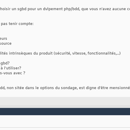
choisir un sgbd pour un dvlpement php/bdd, que vous n'avez aucune co
 pas tenir compte:
veurs
nsource
ités intrinsèques du produit (sécurité, vitesse, fonctionnalités,...)
sgbd?
 l'utiliser?
s-vous avec ?
dd, non sitée dans le options du sondage, est digne d'être mensionnée,