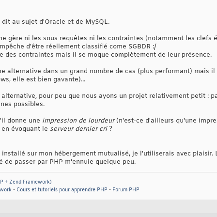
 dit au sujet d'Oracle et de MySQL.
e gère ni les sous requêtes ni les contraintes (notamment les clefs é
 l'empêche d'être réellement classifié come SGBDR :/
 des contraintes mais il se moque complètement de leur présence.
e alternative dans un grand nombre de cas (plus performant) mais il 
s, elle est bien gavante)...
alternative, pour peu que nous ayons un projet relativement petit : p
nes possibles.
qu'il donne une
impression de lourdeur
(n'est-ce d'ailleurs qu'une impre
e en évoquant le
serveur dernier cri
?
 installé sur mon hébergement mutualisé, je l'utiliserais avec plaisir.
gé de passer par PHP m'ennuie quelque peu.
PHP + Zend Framework)
work
-
Cours et tutoriels pour apprendre PHP
-
Forum PHP