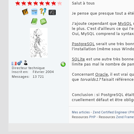
Salut à tous
Je pense que presque tout a été
J'ajoute cependant que
MySQL
n
le plus. C'est d'ailleurs ce qui
Oui, MySQL comprend la syntaxe
PostgreSQL
serait une très bonn
l'installation (même sous Window
SQLite
est une autre très bonne 
limite pas mal le nombre de pan
Directeur technique
Inscrit en
Février 2004
Concernant
Oracle
, il est vrai 
Messages
13 721
que
torvalds17
faisait référenc
Conclusion : si PostgreSQL était
cruellement défaut et être obli
Mes articles
-
Zend Certified Engineer (
Ressources
PHP
- Ressources
Zend Frame