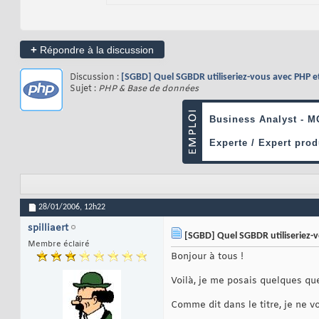
+
Répondre à la discussion
Discussion :
[SGBD] Quel SGBDR utiliseriez-vous avec PHP e
Sujet :
PHP & Base de données
28/01/2006,
12h22
spilliaert
[SGBD] Quel SGBDR utiliseriez-v
Membre éclairé
Bonjour à tous !
Voilà, je me posais quelques que
Comme dit dans le titre, je ne v