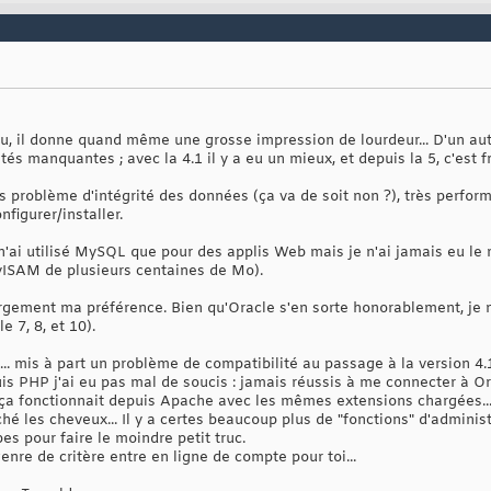
nu, il donne quand même une grosse impression de lourdeur... D'un aut
és manquantes ; avec la 4.1 il y a eu un mieux, et depuis la 5, c'est
 problème d'intégrité des données (ça va de soit non ?), très perform
nfigurer/installer.
 n'ai utilisé MySQL que pour des applis Web mais je n'ai jamais eu le
yISAM de plusieurs centaines de Mo).
ement ma préférence. Bien qu'Oracle s'en sorte honorablement, je n'
le 7, 8, et 10).
oi... mis à part un problème de compatibilité au passage à la version 
uis PHP j'ai eu pas mal de soucis : jamais réussis à me connecter à O
 fonctionnait depuis Apache avec les mêmes extensions chargées... e
aché les cheveux... Il y a certes beaucoup plus de "fonctions" d'admini
es pour faire le moindre petit truc.
genre de critère entre en ligne de compte pour toi...