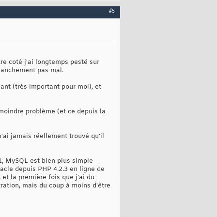
#5
re coté j'ai longtemps pesté sur
 franchement pas mal.
ant (très important pour moi), et
 moindre problème (et ce depuis la
ai jamais réellement trouvé qu'il
4.1, MySQL est bien plus simple
racle depuis PHP 4.2.3 en ligne de
t la première fois que j'ai du
stration, mais du coup à moins d'être