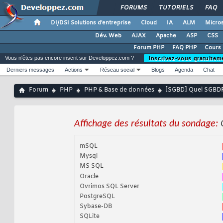
FORUMS
TUTORIELS
FAQ
DI/DSI Solutions d'entreprise
Cloud
IA
ALM
Micros
Dév. Web
AJAX
Apache
ASP
CSS
Forum PHP
FAQ PHP
Cours
Vous n'êtes pas encore inscrit sur Developpez.com ?
Inscrivez-vous gratuitem
Derniers messages
Actions
Réseau social
Blogs
Agenda
Chat
Forum
PHP
PHP & Base de données
[SGBD] Quel SGBDR 
Affichage des résultats du sondage:
mSQL
Mysql
MS SQL
Oracle
Ovrimos SQL Server
PostgreSQL
Sybase-DB
SQLite