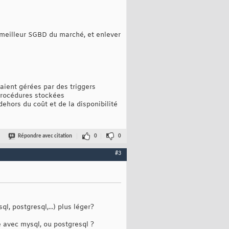
le meilleur SGBD du marché, et enlever
raient gérées par des triggers
procédures stockées
dehors du coût et de la disponibilité
Répondre avec citation
0
0
#3
, postgresql,...) plus léger?
 avec mysql, ou postgresql ?