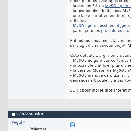
Sinon pour les avantages cités p
- la version 5.1 de
MySQL gère l
- la gestion des droits sous M
- une base parfaitement intègre
utilisées.
-
MySQL gère aussi les triggers
- pareil pour les
procédures sto
Entendons nous bien : la versio
s'il s'agit d'un nouveau projet, 
Coté défauts.... arg, y en a qu
- MySQL ne gère pas certaines 
- impossible d'utiliser plus d'u
- la version Cluster de MySQL n'
- MySQL manque de plugins... y a
demander à Google : y a pas foul
EDIT : pour moi le gros interet 
30/01/2006,
10h01
Yogui
Rédacteur