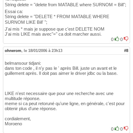
}
27
String delete = "delete from MATABLE where SURNOM = Bill";
}
28
Essai ca:
}
29
String delete = "DELETE * FROM MATABLE WHERE
SURNOM LIKE Bill' ";
J'ai mis * mais je suppose que c'est DELETE NOM
J'ai mis LIKE mais avec"=" ca doit marcher aussi.
0
0
ohnerom
,
le 18/01/2006 à 23h13
#8
belmansour tidjani:
dans ton code , il n'y pas le ' après Bill. juste un avant et le
guillement après. Il doit pas aimer le driver jdbc ou la base.
LIKE n'est necessaire que pour une recherche avec une
multitude réponse.
meme si ca peut retoruné qu'une ligne, en générale, c'est pour
obtenir plus d'une réponse.
cordialement,
Moroeno
0
0