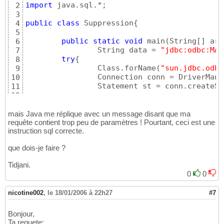
import
 java.sql.*;

2
3
public
class
 Suppression
{
4
5
public
static
void
 main
(
String
[
]
 arg
6
		String data = 
"jdbc:odbc:MAT
7
try
{
8
		Class.forName
(
"sun.jdbc.odbc
9
		Connection conn = DriverMan
10
		Statement st = conn.createS
11
12
		String delete = 
"delete from
13
14
mais Java me réplique avec un message disant que ma
int
 result = st.executeUpdat
requête contient trop peu de paramètres ! Pourtant, ceci est une
15
instruction sql correcte.
		System.out.println
(
"MAJ effe
16
		st.close
(
)
;

17
que dois-je faire ?
		conn.commit
(
)
;

18
		conn.close
(
)
;

19
Tidjani.
20
0
0
}
catch
(
SQLException se
)
{
21
	 		System.out.println
(
"
22
nicotine002
,
le 18/01/2006 à 22h27
#7
23
}
catch
(
Exception e
)
{
24
	  		System.out.println
(
"
25
Bonjour,
26
Ta requete: