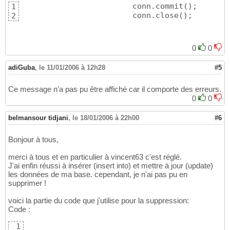
			conn.commit
(
)
;

1
			conn.close
(
)
;
2
0
0
adiGuba
,
le 11/01/2006 à 12h28
#5
Ce message n'a pas pu être affiché car il comporte des erreurs.
0
0
belmansour tidjani
,
le 18/01/2006 à 22h00
#6
Bonjour à tous,
merci à tous et en particulier à vincent63 c'est réglé.
J'ai enfin réussi à insérer (insert into) et mettre à jour (update)
les données de ma base. cependant, je n'ai pas pu en
supprimer !
voici la partie du code que j'utilise pour la suppression:
Code :
1