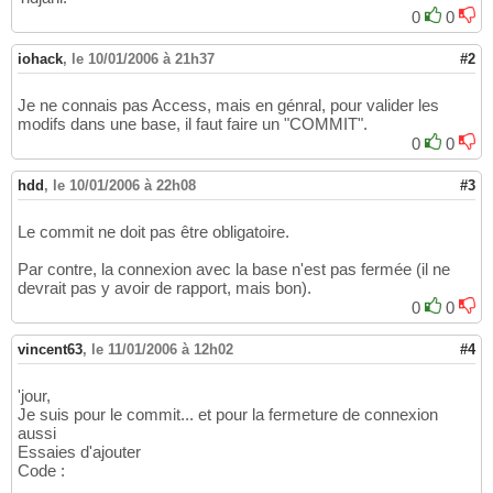
	  		System.out.println
(
"
25
0
0
26
}
27
iohack
,
le 10/01/2006 à 21h37
#2
}
28
}
29
Je ne connais pas Access, mais en génral, pour valider les
modifs dans une base, il faut faire un "COMMIT".
0
0
hdd
,
le 10/01/2006 à 22h08
#3
Le commit ne doit pas être obligatoire.
Par contre, la connexion avec la base n'est pas fermée (il ne
devrait pas y avoir de rapport, mais bon).
0
0
vincent63
,
le 11/01/2006 à 12h02
#4
'jour,
Je suis pour le commit... et pour la fermeture de connexion
aussi
Essaies d'ajouter
Code :