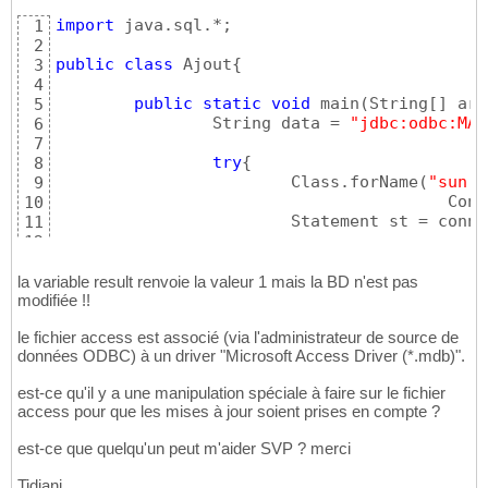
import
 java.sql.*;

1
2
public
class
 Ajout
{
3
4
public
static
void
 main
(
String
[
]
 arg
5
		String data = 
"jdbc:odbc:MAT
6
7
try
{
8
			Class.forName
(
"sun.j
9
				
10
			Statement st = con
11
12
13
// ajout d'un enregi
14
la variable result renvoie la valeur 1 mais la BD n'est pas
modifiée !!
15
			String query = 
"inse
16
le fichier access est associé (via l'administrateur de source de
17
données ODBC) à un driver "Microsoft Access Driver (*.mdb)".
			System.out.println
(
"
18
			st.close
(
)
;

19
est-ce qu'il y a une manipulation spéciale à faire sur le fichier
20
access pour que les mises à jour soient prises en compte ?
}
catch
(
SQLException se
)
{
21
	 		System.out.println
(
"
22
est-ce que quelqu'un peut m'aider SVP ? merci
23
}
catch
(
Exception e
)
{
24
Tidjani.