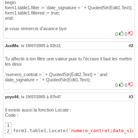
begin
form1.table1.filter := 'date_signature = ' + QuotedStr(Edit1.Text);
form1.table1.filtered := true;
end;
je vous remercis d'avance bye
0
0
JustMe
,
le 19/07/2005 à 02h11
#2
Tu affecte à ton filtre une valeur puis tu l'écrase il faut les mettre
les deux
'numero_contrat = ' + QuotedStr(Edit2.Text) + ' and
date_signature = ' + QuotedStr(Edit1.Text);
0
0
yoyo44
,
le 19/07/2005 à 07h47
#3
Il existe aussi la fonction Locate :
Code :
1
form1.table1.Locate
(
'numero_contrat;date_sign
2