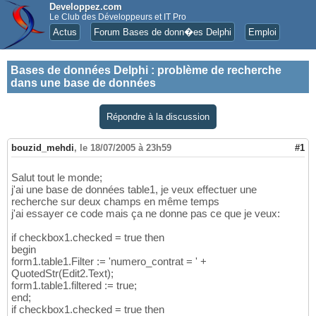
Developpez.com
Le Club des Développeurs et IT Pro
Actus
Forum Bases de donn�es Delphi
Emploi
Bases de données Delphi
:
problème de recherche
dans une base de données
Répondre à la discussion
bouzid_mehdi
,
le 18/07/2005 à 23h59
#1
Salut tout le monde;
j'ai une base de données table1, je veux effectuer une
recherche sur deux champs en même temps
j'ai essayer ce code mais ça ne donne pas ce que je veux:
if checkbox1.checked = true then
begin
form1.table1.Filter := 'numero_contrat = ' +
QuotedStr(Edit2.Text);
form1.table1.filtered := true;
end;
if checkbox1.checked = true then