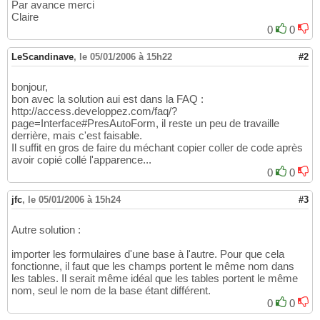
Par avance merci
Claire
0
0
LeScandinave
,
le 05/01/2006 à 15h22
#2
bonjour,
bon avec la solution aui est dans la FAQ :
http://access.developpez.com/faq/?
page=Interface#PresAutoForm, il reste un peu de travaille
derrière, mais c'est faisable.
Il suffit en gros de faire du méchant copier coller de code après
avoir copié collé l'apparence...
0
0
jfc
,
le 05/01/2006 à 15h24
#3
Autre solution :
importer les formulaires d'une base à l'autre. Pour que cela
fonctionne, il faut que les champs portent le même nom dans
les tables. Il serait même idéal que les tables portent le même
nom, seul le nom de la base étant différent.
0
0