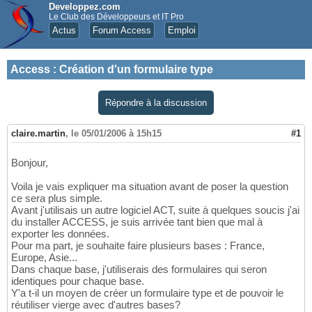
Developpez.com
Le Club des Développeurs et IT Pro
Actus
Forum Access
Emploi
Access
:
Création d'un formulaire type
Répondre à la discussion
claire.martin
,
le 05/01/2006 à 15h15
#1
Bonjour,
Voila je vais expliquer ma situation avant de poser la question
ce sera plus simple.
Avant j'utilisais un autre logiciel ACT, suite à quelques soucis j'ai
du installer ACCESS, je suis arrivée tant bien que mal à
exporter les données.
Pour ma part, je souhaite faire plusieurs bases : France,
Europe, Asie...
Dans chaque base, j'utiliserais des formulaires qui seron
identiques pour chaque base.
Y'a t-il un moyen de créer un formulaire type et de pouvoir le
réutiliser vierge avec d'autres bases?