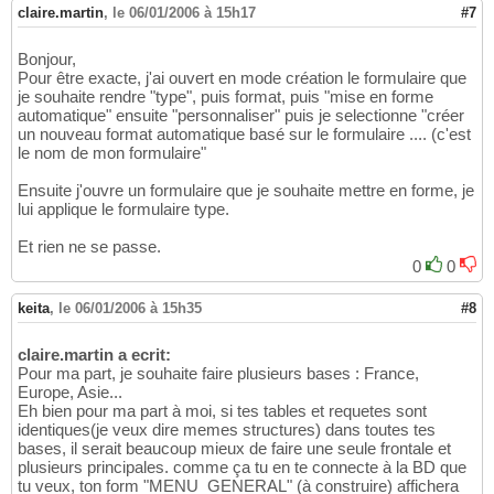
claire.martin
,
le 06/01/2006 à 15h17
#7
Bonjour,
Pour être exacte, j'ai ouvert en mode création le formulaire que
je souhaite rendre "type", puis format, puis "mise en forme
automatique" ensuite "personnaliser" puis je selectionne "créer
un nouveau format automatique basé sur le formulaire .... (c'est
le nom de mon formulaire"
Ensuite j'ouvre un formulaire que je souhaite mettre en forme, je
lui applique le formulaire type.
Et rien ne se passe.
0
0
keita
,
le 06/01/2006 à 15h35
#8
claire.martin a ecrit:
Pour ma part, je souhaite faire plusieurs bases : France,
Europe, Asie...
Eh bien pour ma part à moi, si tes tables et requetes sont
identiques(je veux dire memes structures) dans toutes tes
bases, il serait beaucoup mieux de faire une seule frontale et
plusieurs principales. comme ça tu en te connecte à la BD que
tu veux, ton form "MENU_GENERAL" (à construire) affichera