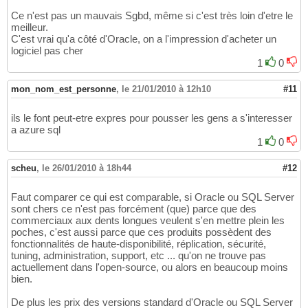
Ce n'est pas un mauvais Sgbd, même si c'est très loin d'etre le
meilleur.
C'est vrai qu'a côté d'Oracle, on a l'impression d'acheter un
logiciel pas cher
1
0
mon_nom_est_personne
,
le 21/01/2010 à 12h10
#11
ils le font peut-etre expres pour pousser les gens a s'interesser
a azure sql
1
0
scheu
,
le 26/01/2010 à 18h44
#12
Faut comparer ce qui est comparable, si Oracle ou SQL Server
sont chers ce n'est pas forcément (que) parce que des
commerciaux aux dents longues veulent s'en mettre plein les
poches, c'est aussi parce que ces produits possèdent des
fonctionnalités de haute-disponibilité, réplication, sécurité,
tuning, administration, support, etc ... qu'on ne trouve pas
actuellement dans l'open-source, ou alors en beaucoup moins
bien.
De plus les prix des versions standard d'Oracle ou SQL Server