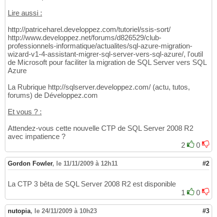
Lire aussi :
http://patriceharel.developpez.com/tutoriel/ssis-sort/
http://www.developpez.net/forums/d826529/club-
professionnels-informatique/actualites/sql-azure-migration-
wizard-v1-4-assistant-migrer-sql-server-vers-sql-azure/, l'outil
de Microsoft pour faciliter la migration de SQL Server vers SQL
Azure
La Rubrique http://sqlserver.developpez.com/ (actu, tutos,
forums) de Développez.com
Et vous ? :
Attendez-vous cette nouvelle CTP de SQL Server 2008 R2
avec impatience ?
2
0
Gordon Fowler
,
le 11/11/2009 à 12h11
#2
La CTP 3 bêta de SQL Server 2008 R2 est disponible
1
0
nutopia
,
le 24/11/2009 à 10h23
#3