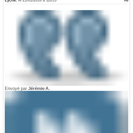
Lyche
,
le 21/01/2010 à 11h33
#8
Envoyé par
Jérémie A.