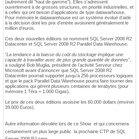
(autrement dit "haut de gamme"). Elles s'adressent
ouvertement à de grosses structures, en priorité industrielles, et
à celles qui ont besoin d'applications de type datawarhouse.
Pour mémoire le datawarehouse est un système évolué d'aide
à la décision dont les prix d'entrée avoisinent généralement le
million d'euros.
Ces deux nouvelles éditions se nomment SQL Server 2008 R2
Datacenter et SQL Server 2008 R2 Parallel Data Warehouse.
"
La tendance à la baisse du coût du stockage implique une
capacité à travailler avec de plus grande quantité de données
",
a souligné Bob Muglia, président de l'activité Serveur chez
Microsoft avant d'annoncer que SQL Server 2008 R2
Datacenter pourrait supporter jusqu'à 256 processeurs logiques
et que le pack Parallel Data Warehouse pourra faire tourner des
applications qui gèrent plusieurs centaines de terabytes (pour
mémoire 1 Téra = 1.000 Gigas).
Le prix de ces deux éditions avoisine les 60.000 dollars (environ
39.000 Euros).
Autre information dévoilée lors de ce Show  et qui concernera
certainement un plus large public  la prochaine CTP de SQL
Server 2008 R2 sera