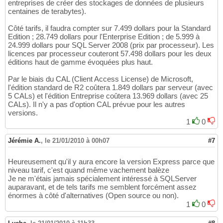
entreprises de créer des stockages de données de plusieurs
centaines de terabytes).
Côté tarifs, il faudra compter sur 7.499 dollars pour la Standard
Edition ; 28.749 dollars pour l'Enterprise Edition ; de 5.999 à
24.999 dollars pour SQL Server 2008 (prix par processeur). Les
licences par processeur couteront 57.498 dollars pour les deux
éditions haut de gamme évoquées plus haut.
Par le biais du CAL (Client Access License) de Microsoft,
l'édition standard de R2 coûtera 1.849 dollars par serveur (avec
5 CALs) et l'édition Entreprise coûtera 13.969 dollars (avec 25
CALs). Il n'y a pas d'option CAL prévue pour les autres
versions.
1
0
Jérémie A.
,
le 21/01/2010 à 00h07
#7
Heureusement qu'il y aura encore la version Express parce que
niveau tarif, c'est quand même vachement balèze
Je ne m'étais jamais spécialement intéressé à SQLServer
auparavant, et de tels tarifs me semblent forcément assez
énormes à côté d'alternatives (Open source ou non).
1
0