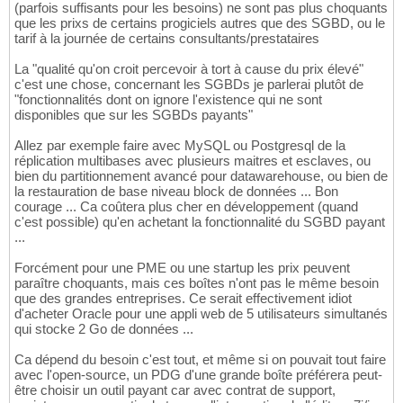
(parfois suffisants pour les besoins) ne sont pas plus choquants
que les prixs de certains progiciels autres que des SGBD, ou le
tarif à la journée de certains consultants/prestataires
La "qualité qu'on croit percevoir à tort à cause du prix élevé"
c'est une chose, concernant les SGBDs je parlerai plutôt de
"fonctionnalités dont on ignore l'existence qui ne sont
disponibles que sur les SGBDs payants"
Allez par exemple faire avec MySQL ou Postgresql de la
réplication multibases avec plusieurs maitres et esclaves, ou
bien du partitionnement avancé pour datawarehouse, ou bien de
la restauration de base niveau block de données ... Bon
courage ... Ca coûtera plus cher en développement (quand
c'est possible) qu'en achetant la fonctionnalité du SGBD payant
...
Forcément pour une PME ou une startup les prix peuvent
paraître choquants, mais ces boîtes n'ont pas le même besoin
que des grandes entreprises. Ce serait effectivement idiot
d'acheter Oracle pour une appli web de 5 utilisateurs simultanés
qui stocke 2 Go de données ...
Ca dépend du besoin c'est tout, et même si on pouvait tout faire
avec l'open-source, un PDG d'une grande boîte préférera peut-
être choisir un outil payant car avec contrat de support,