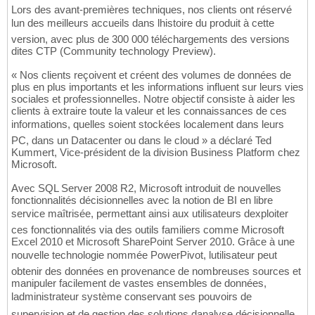
Lors des avant-premières techniques, nos clients ont réservé
lun des meilleurs accueils dans lhistoire du produit à cette
version, avec plus de 300 000 téléchargements des versions
dites CTP (Community technology Preview).
« Nos clients reçoivent et créent des volumes de données de
plus en plus importants et les informations influent sur leurs vies
sociales et professionnelles. Notre objectif consiste à aider les
clients à extraire toute la valeur et les connaissances de ces
informations, quelles soient stockées localement dans leurs
PC, dans un Datacenter ou dans le cloud » a déclaré Ted
Kummert, Vice-président de la division Business Platform chez
Microsoft.
Avec SQL Server 2008 R2, Microsoft introduit de nouvelles
fonctionnalités décisionnelles avec la notion de BI en libre
service maîtrisée, permettant ainsi aux utilisateurs dexploiter
ces fonctionnalités via des outils familiers comme Microsoft
Excel 2010 et Microsoft SharePoint Server 2010. Grâce à une
nouvelle technologie nommée PowerPivot, lutilisateur peut
obtenir des données en provenance de nombreuses sources et
manipuler facilement de vastes ensembles de données,
ladministrateur système conservant ses pouvoirs de
supervision et de gestion des solutions danalyse décisionnelle