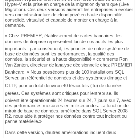
Hyper-V et la prise en charge de la migration dynamique (Live
Migration). Ces deux versions aideront les entreprises à évoluer
vers une infrastructure de cloud privé en haute disponibilité,
consolidé, virtualisé et capable de monter en charge à la
demande.
« Chez PREMIER, établissement de cartes bancaires, les
données dentreprise représentent lun de nos actifs les plus
importants ; par conséquent, les priorités de notre système de
base de données sont les performances, la qualité des
données, la sécurité et la haute disponibilité » commente Ron
Van Zanten, directeur de lanalyse décisionnelle chez PREMIER
Bankcard. « Nous possédons plus de 100 installations SQL
Server, un référentiel de données et des systèmes dimage et
OLTP, pour un total denviron 40 téraoctets (To) de données
gérées. Ces systèmes sont critiques pour lentreprise. Ils
doivent être opérationnels 24 heures sur 24, 7 jours sur 7, avec
des performances mesurées en millisecondes. La fonction de
miroir de base de données, améliorée dans SQL Server 2008
R2, nous aide à protéger nos données contre tout incident ou
panne matérielle.»
Dans cette version, dautres améliorations incluent deux