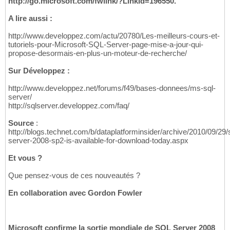
http://go.microsoft.com/fwlink/?LinkId=196550.
A lire aussi :
http://www.developpez.com/actu/20780/Les-meilleurs-cours-et-
tutoriels-pour-Microsoft-SQL-Server-page-mise-a-jour-qui-
propose-desormais-en-plus-un-moteur-de-recherche/
Sur Développez :
http://www.developpez.net/forums/f49/bases-donnees/ms-sql-
server/
http://sqlserver.developpez.com/faq/
Source
:
http://blogs.technet.com/b/dataplatforminsider/archive/2010/09/29/
server-2008-sp2-is-available-for-download-today.aspx
Et vous ?
Que pensez-vous de ces nouveautés ?
En collaboration avec Gordon Fowler
Microsoft confirme la sortie mondiale de SQL Server 2008