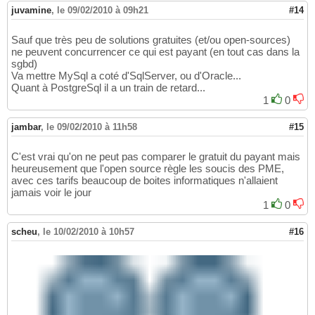
juvamine
,
le 09/02/2010 à 09h21
#14
Sauf que très peu de solutions gratuites (et/ou open-sources)
ne peuvent concurrencer ce qui est payant (en tout cas dans la
sgbd)
Va mettre MySql a coté d'SqlServer, ou d'Oracle...
Quant à PostgreSql il a un train de retard...
1
0
jambar
,
le 09/02/2010 à 11h58
#15
C'est vrai qu'on ne peut pas comparer le gratuit du payant mais
heureusement que l'open source règle les soucis des PME,
avec ces tarifs beaucoup de boites informatiques n'allaient
jamais voir le jour
1
0
scheu
,
le 10/02/2010 à 10h57
#16