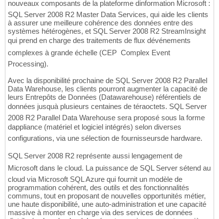
nouveaux composants de la plateforme dinformation Microsoft :
SQL Server 2008 R2 Master Data Services, qui aide les clients
à assurer une meilleure cohérence des données entre des
systèmes hétérogènes, et SQL Server 2008 R2 StreamInsight
qui prend en charge des traitements de flux dévénements
complexes à grande échelle (CEP  Complex Event
Processing).
Avec la disponibilité prochaine de SQL Server 2008 R2 Parallel
Data Warehouse, les clients pourront augmenter la capacité de
leurs Entrepôts de Données (Datawarehouse) référentiels de
données jusquà plusieurs centaines de téraoctets. SQL Server
2008 R2 Parallel Data Warehouse sera proposé sous la forme
dappliance (matériel et logiciel intégrés) selon diverses
configurations, via une sélection de fournisseursde hardware.
SQL Server 2008 R2 représente aussi lengagement de
Microsoft dans le cloud. La puissance de SQL Server sétend au
cloud via Microsoft SQL Azure qui fournit un modèle de
programmation cohérent, des outils et des fonctionnalités
communs, tout en proposant de nouvelles opportunités métier,
une haute disponibilité, une auto-administration et une capacité
massive à monter en charge via des services de données