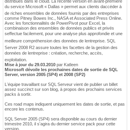
distribués dans le cloud. La récente version en avant-première
du service Microsoft « Dallas » permet aux clients daccéder à
de riches ensembles de données fournis par des entreprises
comme Pitney Bowes Inc., NASA et Associated Press Online.
Avec les fonctionnalités de PowerPivot pour Excel, la
combinaison des ensembles de données publics et privés
seffectue facilement, pour une analyse plus approfondie et une
meilleure compréhension des données de lentreprise. SQL
Server 2008 R2 assure toutes les facettes de la gestion des
données de lentreprise : création, recherche, accès,
exploitation.
Mise à jour du 29.03.2010
par Katleen
Microsoft dévoile les prochaines dates de sortie de SQL
Server, version 2005 (SP4) et 2008 (SP2)
L'équipe travaillant sur SQL Serveur vient de publier un billet
assez succinct sur son blog, à propos des prochains services
packs à sortir.
Ces road maps indiquent uniquement les dates de sortie, et pas
encore les contenus.
SQL Server 2005 (SP4) sera disponible au cours du dernier
trimestre 2010, il s'agira du dernier service pack pour cette
version.