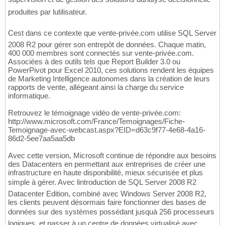
produites par lutilisateur.
Cest dans ce contexte que vente-privée.com utilise SQL Server
2008 R2 pour gérer son entrepôt de données. Chaque matin,
400 000 membres sont connectés sur vente-privée.com.
Associées à des outils tels que Report Builder 3.0 ou
PowerPivot pour Excel 2010, ces solutions rendent les équipes
de Marketing Intelligence autonomes dans la création de leurs
rapports de vente, allégeant ainsi la charge du service
informatique.
Retrouvez le témoignage vidéo de vente-privée.com:
http://www.microsoft.com/France/Temoignages/Fiche-
Temoignage-avec-webcast.aspx?EID=d63c9f77-4e68-4a16-
86d2-5ee7aa5aa5db
Avec cette version, Microsoft continue de répondre aux besoins
des Datacenters en permettant aux entreprises de créer une
infrastructure en haute disponibilité, mieux sécurisée et plus
simple à gérer. Avec lintroduction de SQL Server 2008 R2
Datacenter Edition, combiné avec Windows Server 2008 R2,
les clients peuvent désormais faire fonctionner des bases de
données sur des systèmes possédant jusquà 256 processeurs
logiques, et passer à un centre de données virtualisé avec