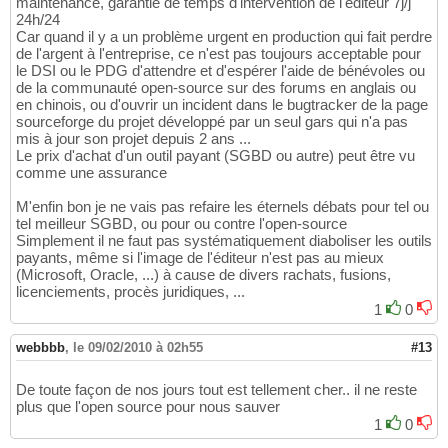
maintenance, garantie de temps d'intervention de l'éditeur 7j/j
24h/24
Car quand il y a un problème urgent en production qui fait perdre
de l'argent à l'entreprise, ce n'est pas toujours acceptable pour
le DSI ou le PDG d'attendre et d'espérer l'aide de bénévoles ou
de la communauté open-source sur des forums en anglais ou
en chinois, ou d'ouvrir un incident dans le bugtracker de la page
sourceforge du projet développé par un seul gars qui n'a pas
mis à jour son projet depuis 2 ans ...
Le prix d'achat d'un outil payant (SGBD ou autre) peut être vu
comme une assurance
M'enfin bon je ne vais pas refaire les éternels débats pour tel ou
tel meilleur SGBD, ou pour ou contre l'open-source
Simplement il ne faut pas systématiquement diaboliser les outils
payants, même si l'image de l'éditeur n'est pas au mieux
(Microsoft, Oracle, ...) à cause de divers rachats, fusions,
licenciements, procès juridiques, ...
1
0
webbbb
,
le 09/02/2010 à 02h55
#13
De toute façon de nos jours tout est tellement cher.. il ne reste
plus que l'open source pour nous sauver
1
0