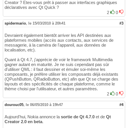
Creator ? Etes-vous prêt à passer aux interfaces graphiques
déclaratives avec Qt Quick ?
2
0
spidermario
,
le 15/03/2010 à 20h41
#3
Devraient également bientôt arriver les API destinées aux
plateformes mobiles (accès aux contacts, aux services de
messagerie, à la caméra de l'appareil, aux données de
localisation, etc).
Quant à Qt 4.7, j'apprécie de voir le framework Multimedia
gagner autant en maturité. Je ne suis cependant pas sûr
d'utiliser QML : il faut dessiner et émuler soi-même les
composants, je préfère utiliser les composants déjà existants
(QPushButton, QRadioButton, etc) afin que Qt se charge des
layouts et des spécificités de chaque plateforme, comme le
thème choisi par l'utilisateur, et autres paramètres.
2
0
dourouc05
,
le 06/05/2010 à 19h47
#4
Aujourd'hui, Nokia annonce la
sortie de Qt 4.7.0
et de
Qt
Creator 2.0
en beta
.