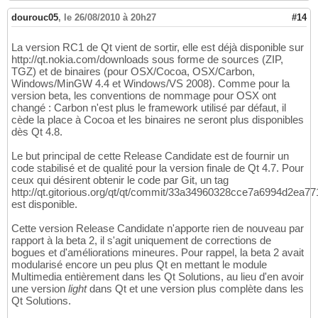
dourouc05
,
le 26/08/2010 à 20h27
#14
La version RC1 de Qt vient de sortir, elle est déjà disponible sur
http://qt.nokia.com/downloads sous forme de sources (ZIP,
TGZ) et de binaires (pour OSX/Cocoa, OSX/Carbon,
Windows/MinGW 4.4 et Windows/VS 2008). Comme pour la
version beta, les conventions de nommage pour OSX ont
changé : Carbon n'est plus le framework utilisé par défaut, il
cède la place à Cocoa et les binaires ne seront plus disponibles
dès Qt 4.8.
Le but principal de cette Release Candidate est de fournir un
code stabilisé et de qualité pour la version finale de Qt 4.7. Pour
ceux qui désirent obtenir le code par Git, un tag
http://qt.gitorious.org/qt/qt/commit/33a34960328cce7a6994d2ea
est disponible.
Cette version Release Candidate n'apporte rien de nouveau par
rapport à la beta 2, il s'agit uniquement de corrections de
bogues et d'améliorations mineures. Pour rappel, la beta 2 avait
modularisé encore un peu plus Qt en mettant le module
Multimedia entièrement dans les Qt Solutions, au lieu d'en avoir
une version
light
dans Qt et une version plus complète dans les
Qt Solutions.