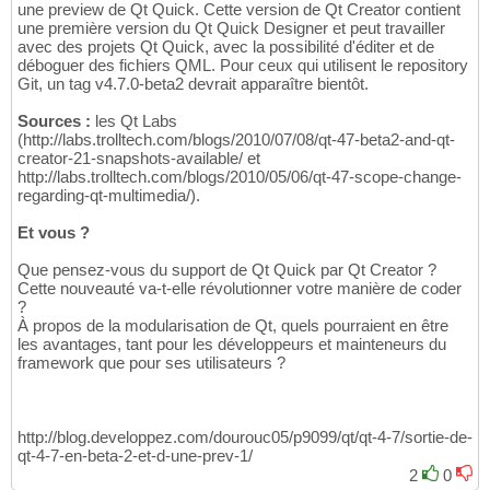
une preview de Qt Quick. Cette version de Qt Creator contient
une première version du Qt Quick Designer et peut travailler
avec des projets Qt Quick, avec la possibilité d'éditer et de
déboguer des fichiers QML. Pour ceux qui utilisent le repository
Git, un tag v4.7.0-beta2 devrait apparaître bientôt.
Sources :
les Qt Labs
(http://labs.trolltech.com/blogs/2010/07/08/qt-47-beta2-and-qt-
creator-21-snapshots-available/ et
http://labs.trolltech.com/blogs/2010/05/06/qt-47-scope-change-
regarding-qt-multimedia/).
Et vous ?
Que pensez-vous du support de Qt Quick par Qt Creator ?
Cette nouveauté va-t-elle révolutionner votre manière de coder
?
À propos de la modularisation de Qt, quels pourraient en être
les avantages, tant pour les développeurs et mainteneurs du
framework que pour ses utilisateurs ?
http://blog.developpez.com/dourouc05/p9099/qt/qt-4-7/sortie-de-
qt-4-7-en-beta-2-et-d-une-prev-1/
2
0