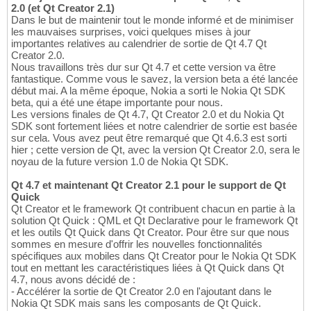
2.0 (et Qt Creator 2.1)
Dans le but de maintenir tout le monde informé et de minimiser
les mauvaises surprises, voici quelques mises à jour
importantes relatives au calendrier de sortie de Qt 4.7 Qt
Creator 2.0.
Nous travaillons très dur sur Qt 4.7 et cette version va être
fantastique. Comme vous le savez, la version beta a été lancée
début mai. A la même époque, Nokia a sorti le Nokia Qt SDK
beta, qui a été une étape importante pour nous.
Les versions finales de Qt 4.7, Qt Creator 2.0 et du Nokia Qt
SDK sont fortement liées et notre calendrier de sortie est basée
sur cela. Vous avez peut être remarqué que Qt 4.6.3 est sorti
hier ; cette version de Qt, avec la version Qt Creator 2.0, sera le
noyau de la future version 1.0 de Nokia Qt SDK.
Qt 4.7 et maintenant Qt Creator 2.1 pour le support de Qt
Quick
Qt Creator et le framework Qt contribuent chacun en partie à la
solution Qt Quick : QML et Qt Declarative pour le framework Qt
et les outils Qt Quick dans Qt Creator. Pour être sur que nous
sommes en mesure d'offrir les nouvelles fonctionnalités
spécifiques aux mobiles dans Qt Creator pour le Nokia Qt SDK
tout en mettant les caractéristiques liées à Qt Quick dans Qt
4.7, nous avons décidé de :
- Accélérer la sortie de Qt Creator 2.0 en l'ajoutant dans le
Nokia Qt SDK mais sans les composants de Qt Quick.