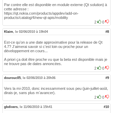
Par contre elle est disponible en module externe (Qt solution) à
cette adresse :
https://qt.nokia.com/products/appdev/add-on-
products/catalog/4/new-qt-apis/mobility
2
0
Klaim
,
le 02/06/2010 à 19h04
#8
Est-ce qu'on a une date approximative pour la release de Qt
4.7? J'aimerai savoir si c'est loin ou proche pour un
développement en cours...
A priori ça doit être proche vu que la beta est disponible mais je
ne trouve pas de dates annoncées.
2
0
dourouc05
,
le 02/06/2010 à 20h06
#9
Vers la mi-2010, donc incessamment sous peu (juin-juillet-août,
dirais-je, sans plus m'avancer).
2
0
gbdivers
,
le 11/06/2010 à 15h41
#10