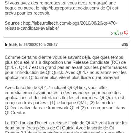
Si vous avez des remarques, si vous avez remarqué une
bogue ou autre, le http://bugreports.qt.nokia.com/ de Qt est
prévu pour les recevoir.
Source
: http://labs.trolltech.com/blogs/2010/08/26/qt-470-
release-candidate-available/
2
0
frifri59
,
le 26/08/2010 à 20h27
#15
Comme certains d'entre vous le savent déjà, quelques temps
plus tôt a été mis à disposition une Release Candidate (RC) de
Qt 4.7. Qt 4.7 est un grand pas en avant pour les performances
pour l'introduction de Qt Quick. Avec Qt 4.7 nous allons voir les
applications Qt tourner plus vite et plus fluide qu'auparavant.
Avec la sortie de Qt 4.7 incluant Qt QUick, vous allez
immédiatement avoir accès à des avancées pour écrire des
applications et des interfaces fluides et animées. Qt Quick est
conçu en trois parties : (1) le langage QML, (2) le module
QtDeclarative dans le framework Qt et (3) un composant dans
Qt Creator.
La RC d'aujourd'hui et la release finale de Qt 4.7 vont former les
deux premières pièces de Qt Quick. Avec la sortie de Qt
Creator 2.1 dans le quatrième quart de cette année, vous allez