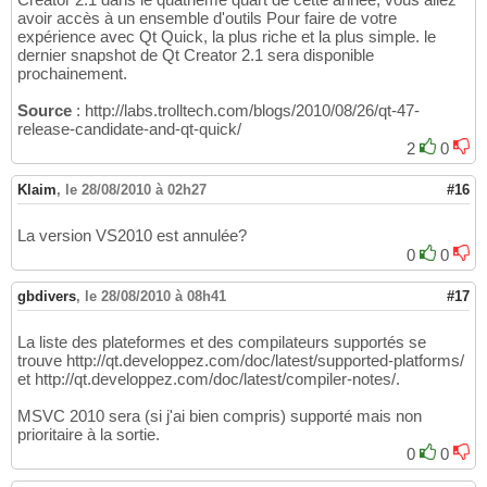
avoir accès à un ensemble d'outils Pour faire de votre
expérience avec Qt Quick, la plus riche et la plus simple. le
dernier snapshot de Qt Creator 2.1 sera disponible
prochainement.
Source
: http://labs.trolltech.com/blogs/2010/08/26/qt-47-
release-candidate-and-qt-quick/
2
0
Klaim
,
le 28/08/2010 à 02h27
#16
La version VS2010 est annulée?
0
0
gbdivers
,
le 28/08/2010 à 08h41
#17
La liste des plateformes et des compilateurs supportés se
trouve http://qt.developpez.com/doc/latest/supported-platforms/
et http://qt.developpez.com/doc/latest/compiler-notes/.
MSVC 2010 sera (si j'ai bien compris) supporté mais non
prioritaire à la sortie.
0
0