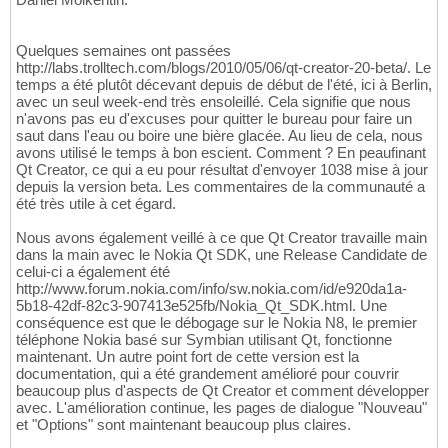
Quelques semaines ont passées
http://labs.trolltech.com/blogs/2010/05/06/qt-creator-20-beta/. Le
temps a été plutôt décevant depuis de début de l'été, ici à Berlin,
avec un seul week-end très ensoleillé. Cela signifie que nous
n'avons pas eu d'excuses pour quitter le bureau pour faire un
saut dans l'eau ou boire une bière glacée. Au lieu de cela, nous
avons utilisé le temps à bon escient. Comment ? En peaufinant
Qt Creator, ce qui a eu pour résultat d'envoyer 1038 mise à jour
depuis la version beta. Les commentaires de la communauté a
été très utile à cet égard.
Nous avons également veillé à ce que Qt Creator travaille main
dans la main avec le Nokia Qt SDK, une Release Candidate de
celui-ci a également été
http://www.forum.nokia.com/info/sw.nokia.com/id/e920da1a-
5b18-42df-82c3-907413e525fb/Nokia_Qt_SDK.html. Une
conséquence est que le débogage sur le Nokia N8, le premier
téléphone Nokia basé sur Symbian utilisant Qt, fonctionne
maintenant. Un autre point fort de cette version est la
documentation, qui a été grandement amélioré pour couvrir
beaucoup plus d'aspects de Qt Creator et comment développer
avec. L'amélioration continue, les pages de dialogue "Nouveau"
et "Options" sont maintenant beaucoup plus claires.