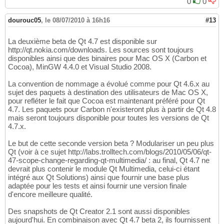
0
0
dourouc05
,
le 08/07/2010 à 16h16
#13
La deuxième beta de Qt 4.7 est disponible sur
http://qt.nokia.com/downloads. Les sources sont toujours
disponibles ainsi que des binaires pour Mac OS X (Carbon et
Cocoa), MinGW 4.4.0 et Visual Studio 2008.
La convention de nommage a évolué comme pour Qt 4.6.x au
sujet des paquets à destination des utilisateurs de Mac OS X,
pour refléter le fait que Cocoa est maintenant préféré pour Qt
4.7. Les paquets pour Carbon n'existeront plus à partir de Qt 4.8
mais seront toujours disponible pour toutes les versions de Qt
4.7.x.
Le but de cette seconde version beta ? Modulariser un peu plus
Qt (voir à ce sujet http://labs.trolltech.com/blogs/2010/05/06/qt-
47-scope-change-regarding-qt-multimedia/ : au final, Qt 4.7 ne
devrait plus contenir le module Qt Multimedia, celui-ci étant
intégré aux Qt Solutions) ainsi que fournir une base plus
adaptée pour les tests et ainsi fournir une version finale
d'encore meilleure qualité.
Des snapshots de Qt Creator 2.1 sont aussi disponibles
aujourd'hui. En combinaison avec Qt 4.7 beta 2, ils fournissent