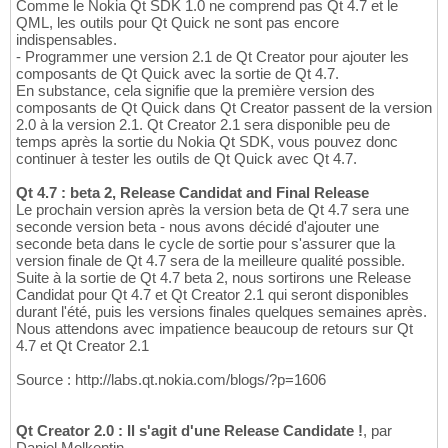
Comme le Nokia Qt SDK 1.0 ne comprend pas Qt 4.7 et le
QML, les outils pour Qt Quick ne sont pas encore
indispensables.
- Programmer une version 2.1 de Qt Creator pour ajouter les
composants de Qt Quick avec la sortie de Qt 4.7.
En substance, cela signifie que la première version des
composants de Qt Quick dans Qt Creator passent de la version
2.0 à la version 2.1. Qt Creator 2.1 sera disponible peu de
temps après la sortie du Nokia Qt SDK, vous pouvez donc
continuer à tester les outils de Qt Quick avec Qt 4.7.
Qt 4.7 : beta 2, Release Candidat and Final Release
Le prochain version après la version beta de Qt 4.7 sera une
seconde version beta - nous avons décidé d'ajouter une
seconde beta dans le cycle de sortie pour s'assurer que la
version finale de Qt 4.7 sera de la meilleure qualité possible.
Suite à la sortie de Qt 4.7 beta 2, nous sortirons une Release
Candidat pour Qt 4.7 et Qt Creator 2.1 qui seront disponibles
durant l'été, puis les versions finales quelques semaines après.
Nous attendons avec impatience beaucoup de retours sur Qt
4.7 et Qt Creator 2.1
Source : http://labs.qt.nokia.com/blogs/?p=1606
Qt Creator 2.0 : Il s'agit d'une Release Candidate !
, par
Daniel Molkentin.