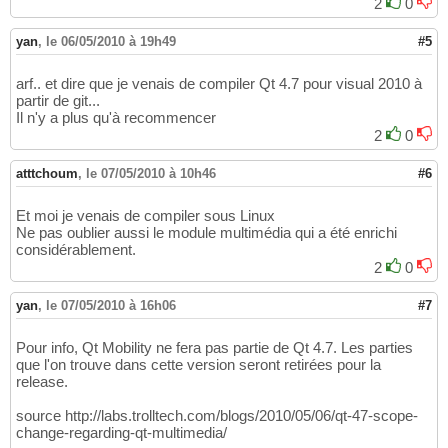
2
0
yan
,
le 06/05/2010 à 19h49
#5
arf.. et dire que je venais de compiler Qt 4.7 pour visual 2010 à
partir de git...
Il n'y a plus qu'à recommencer
2
0
atttchoum
,
le 07/05/2010 à 10h46
#6
Et moi je venais de compiler sous Linux
Ne pas oublier aussi le module multimédia qui a été enrichi
considérablement.
2
0
yan
,
le 07/05/2010 à 16h06
#7
Pour info, Qt Mobility ne fera pas partie de Qt 4.7. Les parties
que l'on trouve dans cette version seront retirées pour la
release.
source http://labs.trolltech.com/blogs/2010/05/06/qt-47-scope-
change-regarding-qt-multimedia/