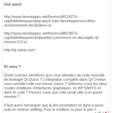
Voir aussi
http://www.developpez.net/forums/d811427/c-
cpp/bibliotheques/qt/qt-quick-futur-developpement-dihm-
anciennement-declarative-ui/
http://www.developpez.net/forums/d887907/c-
cpp/bibliotheques/qt/qtwebkit-commence-se-decoupler-qt-
version-2-0-a/
http://qt.nokia.com/
Et vous ?
Quels sont les bénéfices que vous attendez de cette nouvelle
technologie Qt Quick ? L'intégration complète dans Qt Creator
vous semble-t-elle une bonne chose ? Utiliserez-vous les deux
modes d'éditions d'interfaces graphiques, en WYSIWYG et
dans le code ? Pensez-vous que cela serait utile à un grand
nombre ?
Il faut aussi remarquer que la documentation en ligne a aussi
subi un sérieux relifting. Pour le meilleur ou pour le pire ?