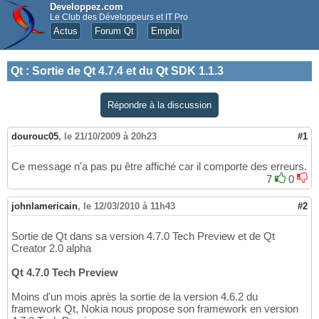
Developpez.com
Le Club des Développeurs et IT Pro
Actus
Forum Qt
Emploi
Qt
:
Sortie de Qt 4.7.4 et du Qt SDK 1.1.3
Répondre à la discussion
dourouc05
,
le 21/10/2009 à 20h23
#1
Ce message n'a pas pu être affiché car il comporte des erreurs.
7
0
johnlamericain
,
le 12/03/2010 à 11h43
#2
Sortie de Qt dans sa version 4.7.0 Tech Preview et de Qt
Creator 2.0 alpha
Qt 4.7.0 Tech Preview
Moins d'un mois après la sortie de la version 4.6.2 du
framework Qt, Nokia nous propose son framework en version