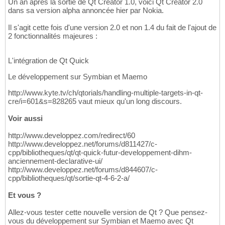
Un an après la sortie de Qt Creator 1.0, voici Qt Creator 2.0
dans sa version alpha annoncée hier par Nokia.
Il s'agit cette fois d'une version 2.0 et non 1.4 du fait de l'ajout de
2 fonctionnalités majeures :
L'intégration de Qt Quick
Le développement sur Symbian et Maemo
http://www.kyte.tv/ch/qtorials/handling-multiple-targets-in-qt-
cre/i=601&s=828265 vaut mieux qu'un long discours.
Voir aussi
http://www.developpez.com/redirect/60
http://www.developpez.net/forums/d811427/c-
cpp/bibliotheques/qt/qt-quick-futur-developpement-dihm-
anciennement-declarative-ui/
http://www.developpez.net/forums/d844607/c-
cpp/bibliotheques/qt/sortie-qt-4-6-2-a/
Et vous ?
Allez-vous tester cette nouvelle version de Qt ? Que pensez-
vous du développement sur Symbian et Maemo avec Qt