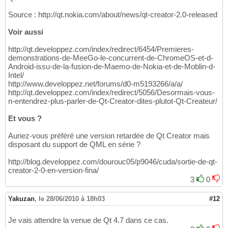
Source : http://qt.nokia.com/about/news/qt-creator-2.0-released
Voir aussi
http://qt.developpez.com/index/redirect/6454/Premieres-
demonstrations-de-MeeGo-le-concurrent-de-ChromeOS-et-d-
Android-issu-de-la-fusion-de-Maemo-de-Nokia-et-de-Moblin-d-
Intel/
http://www.developpez.net/forums/d0-m5193266/a/a/
http://qt.developpez.com/index/redirect/5056/Desormais-vous-
n-entendrez-plus-parler-de-Qt-Creator-dites-plutot-Qt-Createur/
Et vous ?
Auriez-vous préféré une version retardée de Qt Creator mais
disposant du support de QML en série ?
http://blog.developpez.com/dourouc05/p9046/cuda/sortie-de-qt-
creator-2-0-en-version-fina/
3
0
Yakuzan
,
le 28/06/2010 à 18h03
#12
Je vais attendre la venue de Qt 4.7 dans ce cas.