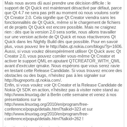
Mais nous avons dû ausi prendre une décision difficile : le
support de Qt Quick est maintenant désactivé par défaut, parce
que Qt 4.7 ne sera pas prêt au moment où nous voulons sortir
Qt Creator 2.0. Cela signifie que Qt Creator viendra sans les
fonctionnalités de Qt Quick, même si le chargement de fichiers
et de projets Qt Quick est encore possible. Mais ne craignez
rien : dès que la version 2.0 sera sortie, nous allons travailler
sur une version activée de Qt Quick et nous réactiverons Qt
Quick dans les Nightly Build dès que possible. Pour en savoir
plus, vous pouvez lire le http://labs.qt.nokia.com/blogs/?p=1606.
Aussi, si vous voulez désespérément utiliser Qt Quick avec Qt
Creator 2.0, vous pouvez comiler vous-même Qt Creator et
activer le support QML en ajoutant QTCREATOR_WITH_QML
avant d'exécuter qmake. Nous espérons que vous serez ravie
en testant cette Release Candidate. Si vous trouvez encore des
obstacles ou des bugs, n'hésitez pas à les signaler sur
http://bugreports.qt.nokia.com/.
Enfin, si vous voulez voir Qt Creator et la Release Candidate de
Nokia Qt SDK en action, n'hésitez pas à visiter notre stand au
http://www.linuxtag.de/ à Berlin cette semaine et venez à nos
présentations sur le
http://www.linuxtag.org/2010/en/program/free-
conference/popup/details.html?talkid=323 et sur
http://www.linuxtag.org/2010/en/program/free-
conference/popup/details.html?talkid=262 !