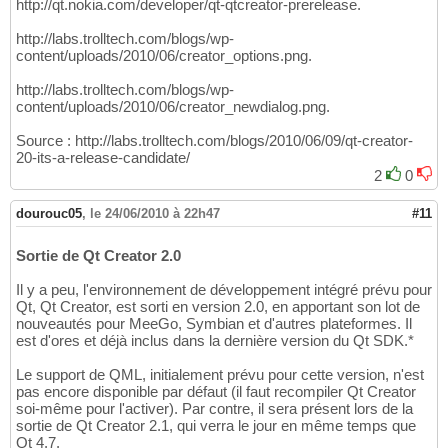
http://qt.nokia.com/developer/qt-qtcreator-prerelease.
http://labs.trolltech.com/blogs/wp-
content/uploads/2010/06/creator_options.png.
http://labs.trolltech.com/blogs/wp-
content/uploads/2010/06/creator_newdialog.png.
Source : http://labs.trolltech.com/blogs/2010/06/09/qt-creator-
20-its-a-release-candidate/
2
0
dourouc05
,
le 24/06/2010 à 22h47
#11
Sortie de Qt Creator 2.0
Il y a peu, l'environnement de développement intégré prévu pour
Qt, Qt Creator, est sorti en version 2.0, en apportant son lot de
nouveautés pour MeeGo, Symbian et d'autres plateformes. Il
est d'ores et déjà inclus dans la dernière version du Qt SDK.*
Le support de QML, initialement prévu pour cette version, n'est
pas encore disponible par défaut (il faut recompiler Qt Creator
soi-même pour l'activer). Par contre, il sera présent lors de la
sortie de Qt Creator 2.1, qui verra le jour en même temps que
Qt 4.7.