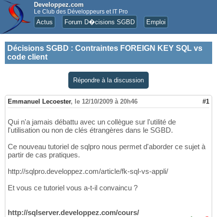
Developpez.com
Le Club des Développeurs et IT Pro
Actus
Forum D�cisions SGBD
Emploi
Décisions SGBD
:
Contraintes FOREIGN KEY SQL vs
code client
Répondre à la discussion
Emmanuel Lecoester
,
le 12/10/2009 à 20h46
#1
Qui n'a jamais débattu avec un collègue sur l'utilité de
l'utilisation ou non de clés étrangères dans le SGBD.
Ce nouveau tutoriel de sqlpro nous permet d'aborder ce sujet à
partir de cas pratiques.
http://sqlpro.developpez.com/article/fk-sql-vs-appli/
Et vous ce tutoriel vous a-t-il convaincu ?
http://sqlserver.developpez.com/cours/