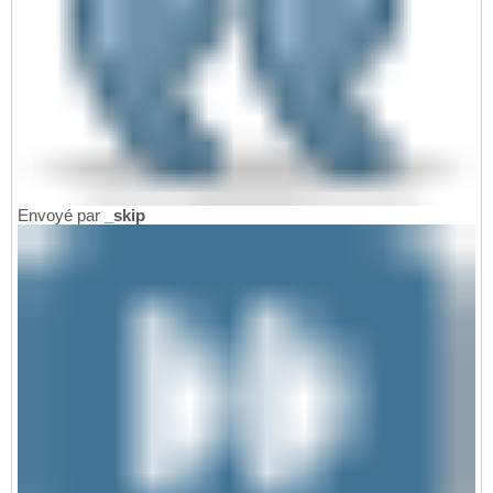
Envoyé par
_skip