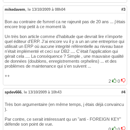
mikedavem
,
le 13/10/2009 à 08h04
#3
Bon au contraire de fsmrel ca ne rajeunit pas de 20 ans ... j'étais
encore trop petit à ce moment là
Un très bon article comme d'habitude que devrait lire n'importe
quel éditeur d'ERP. J'ai encore vu il y a un an une entreprise qui
utilisait un ERP où aucune integrité référentielle au niveau base
n'était implémenté et ceci sur DB2 .... C'était l'application qui
gérait cela .... La conséquence ? Simple , une mauvaise qualité
de données (doublons, enregistrements orphelins) ... et des
problèmes de maintenance qui s'en suivent ...
++
2
0
spdev666
,
le 13/10/2009 à 10h43
#4
Très bon argumentaire (en même temps, j étais déjà convaincu
).
Par contre, ce serait intéressant qu un "anti - FOREIGN KEY"
défende son point de vue.
0
0