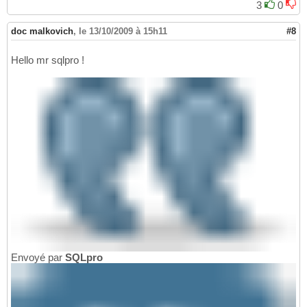
3
0
doc malkovich
,
le 13/10/2009 à 15h11
#8
Hello mr sqlpro !
Envoyé par
SQLpro