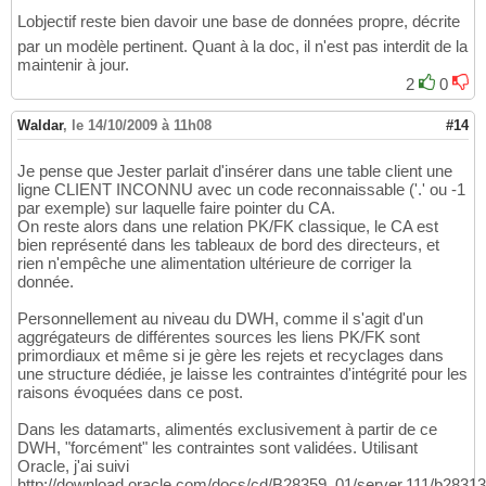
Lobjectif reste bien davoir une base de données propre, décrite
par un modèle pertinent. Quant à la doc, il n'est pas interdit de la
maintenir à jour.
2
0
Waldar
,
le 14/10/2009 à 11h08
#14
Je pense que Jester parlait d'insérer dans une table client une
ligne CLIENT INCONNU avec un code reconnaissable ('.' ou -1
par exemple) sur laquelle faire pointer du CA.
On reste alors dans une relation PK/FK classique, le CA est
bien représenté dans les tableaux de bord des directeurs, et
rien n'empêche une alimentation ultérieure de corriger la
donnée.
Personnellement au niveau du DWH, comme il s'agit d'un
aggrégateurs de différentes sources les liens PK/FK sont
primordiaux et même si je gère les rejets et recyclages dans
une structure dédiée, je laisse les contraintes d'intégrité pour les
raisons évoquées dans ce post.
Dans les datamarts, alimentés exclusivement à partir de ce
DWH, "forcément" les contraintes sont validées. Utilisant
Oracle, j'ai suivi
http://download.oracle.com/docs/cd/B28359_01/server.111/b2831