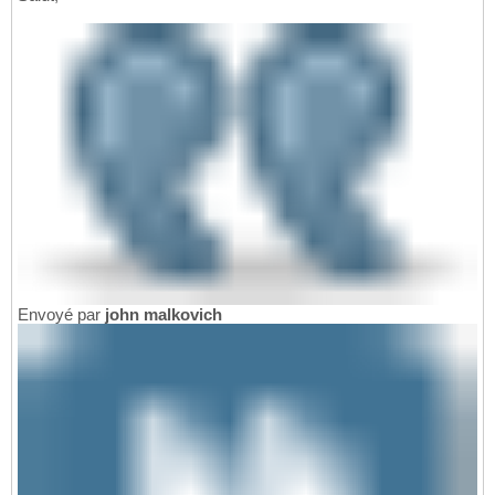
Envoyé par
john malkovich