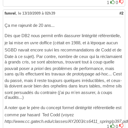
1
0
fsmrel
,
le 13/10/2009 à 02h39
#2
Ça me rajeunit de 20 ans...
Dès que DB2 nous permit enfin dassurer lintégrité référentielle,
je lai mise en uvre doffice (cétait en 1988, et à lépoque aucun
SGBD navait encore suivi les recommandations de Codd et de
Date à ce sujet). Par contre, nombre de ceux qui la réclamaient
à grands cris, se sont abstenus, trouvant tout à coup quelle
pouvait poser
a priori
des problèmes de performance, mais
sans qu'ils effectuent les travaux de prototypage ad-hoc... Cest
du passé, mais il reste toujours quelques irréductibles, et ceux-
là doivent avoir bien des orphelins dans leurs tables, même sils
sont persuadés du contraire (j'ai pu m'en assurer, à coups
d'audits...)
A noter que le père du concept formel dintégrité référentielle est 
comme par hasard  Ted Codd (voyez
http://www.cc.gatech.edu/classes/AY2003/cs6411_spring/p397.pd
1
0