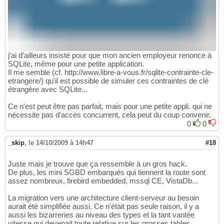
j'ai d'ailleurs insisté pour que mon ancien employeur renonce à
SQLite, même pour une petite application.
Il me semble (cf. http://www.libre-a-vous.fr/sqlite-contrainte-cle-
etrangere/) qu'il est possible de simuler ces contraintes de clé
étrangère avec SQLite...
Ce n'est peut être pas parfait, mais pour une petite appli. qui ne
nécessite pas d'accès concurrent, cela peut du coup convenir.
0
0
_skip
,
le 14/10/2009 à 14h47
#18
Juste mais je trouve que ça ressemble à un gros hack.
De plus, les mini SGBD embarqués qui tiennent la route sont
assez nombreux, firebird embedded, mssql CE, VistaDb...
La migration vers une architecture client-serveur au besoin
aurait été simplifiée aussi. Ce n'était pas seule raison, il y a
aussi les bizarreries au niveau des types et la tant vantée
vitesse qui devenait toute relative sur les grosses tables...