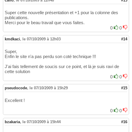
callo
,
le 07/10/2009 à 11h48
#13
Super cette nouvelle présentation et +1 pour la colonne des
publications.
Merci pour le beau travail que vous faites.
0
0
kmdkaci
,
le 07/10/2009 à 12h03
#14
Super,
Enfin le site n'a pas perdu son coté technique !!!
J'ai fais tellement de soucis sur ce point, et là je suis ravi de
cette solution
0
0
pseudocode
,
le 07/10/2009 à 15h29
#15
Excellent !
0
0
bzakaria
,
le 07/10/2009 à 15h44
#16