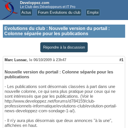
Developpez.com
Le Club des Développeurs et IT Pro
Actus
Forum Evolutions du club
Emploi
Evolutions du club
:
Nouvelle version du portail :
Colonne séparée pour les publications
Répondre à la discussion
Marc Lussac
,
le 06/10/2009 à 23h47
#1
Nouvelle version du portail : Colonne séparée pour les
publications
- Les publications sont désormais classées à part dans une
nouvelle colonne, ce qui sera plus pratique pour ceux qui ne
sont intéressés que par les publications. (Voir le
http://www.developpez.net/forums/d784159/club-
professionnels-informatique/evolutions-club/evolution-portail-
news-developpez-com-sondage-1-a/).
- Il n'y aura plus désormais que deux annonces "à la une",
affichées en haut.