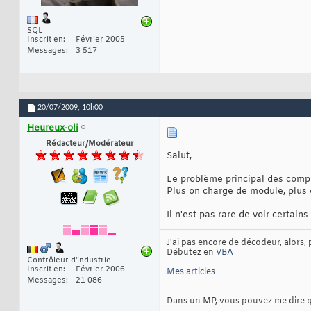
SQL
Inscrit en
Février 2005
Messages
3 517
20/07/2009,
10h00
Heureux-oli
Rédacteur/Modérateur
Salut,
Le problème principal des compl
Plus on charge de module, plus 
Il n'est pas rare de voir certain
J'ai pas encore de décodeur, alors, 
Débutez en
VBA
Contrôleur d'industrie
Inscrit en
Février 2006
Mes articles
Messages
21 086
Dans un MP, vous pouvez me dire que 