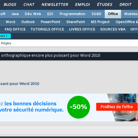
BLOGS
CHAT
NEWSLETTER
EMPLOI
ÉTUDES
DROIT
oft
Java
Dév. Web
EDI
Programmation
SGBD
Office
Mobiles
Word
Outlook
PowerPoint
SharePoint
MS Project
OpenOffice &
FAQ OFFICE
TUTORIELS OFFICE
LIVRES OFFICE
SOURCES VBA
OFF
ent !
Règles
r orthographique encore plus puissant pour Word 2010
issant pour Word 2010