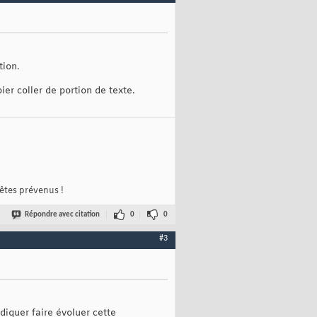
tion.
ier coller de portion de texte.
 êtes prévenus !
Répondre avec citation
0
0
#3
iquer faire évoluer cette