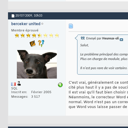
20/07/2009,
10h33
berceker united
Membre éprouvé
Envoyé par
Heureux-oli
Salut,
Le problème principal des compl
Plus on charge de module, plus 
Il n'est pas rare de voir certains
C'est vrai, généralement ce sont
cité plus haut il y a pas de souci
SQL
Il est vrai qu'il faut bien chois
Inscrit en
Février 2005
Messages
3 517
Néanmoins, le correcteur Word es
normal. Word n'est pas un correc
que Word vous laisse passer de 