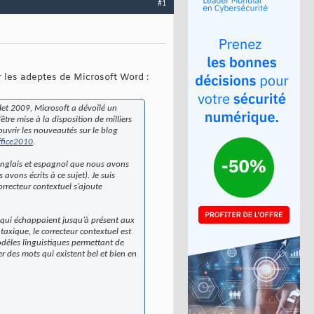
#1
r les adeptes de Microsoft Word :
let 2009, Microsoft a dévoilé un
tre mise à la disposition de milliers
ouvrir les nouveautés sur le blog
fice2010
.
l anglais et espagnol que nous avons
avons écrits à ce sujet). Je suis
orrecteur contextuel s’ajoute
 qui échappaient jusqu’à présent aux
taxique, le correcteur contextuel est
odèles linguistiques permettant de
er des mots qui existent bel et bien en