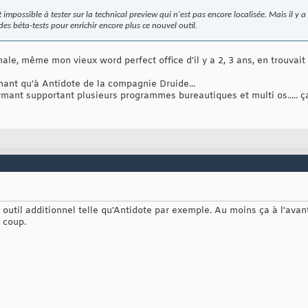
t impossible à tester sur la technical preview qui n'est pas encore localisée. Mais il y a
 des béta-tests pour enrichir encore plus ce nouvel outil.
, même mon vieux word perfect office d'il y a 2, 3 ans, en trouvait q
nant qu'à Antidote de la compagnie Druide...
ormant supportant plusieurs programmes bureautiques et multi os..... 
outil additionnel telle qu'Antidote par exemple. Au moins ça à l'ava
e coup.