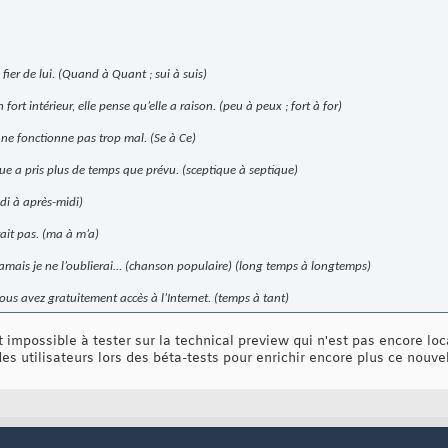
fier de lui. (Quand à Quant ; sui à suis)
fort intérieur, elle pense qu’elle a raison. (peu à peux ; fort à for)
 ne fonctionne pas trop mal. (Se à Ce)
ique a pris plus de temps que prévu. (sceptique à septique)
idi à après-midi)
ait pas. (ma à m’a)
, jamais je ne l’oublierai… (chanson populaire) (long temps à longtemps)
vous avez gratuitement accès à l’Internet. (temps à tant)
t impossible à tester sur la technical preview qui n'est pas encore loca
es utilisateurs lors des béta-tests pour enrichir encore plus ce nouvel