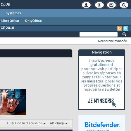
CLUB
Systèmes
 LibreOffice
OnlyOffice
ICE 2010
Recherche avancée
Navigation
Inscrivez-vous
gratuitement
pour pouvoir participer,
suivre les réponses en
temps réel, voter pour
les messages, poser vos
propres questions et
recevoir la newsletter
Outils de la discussion
Affichage