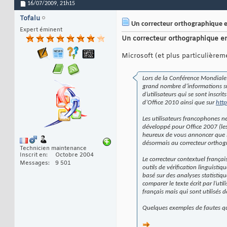
16/07/2009,
21h15
Tofalu
Un correcteur orthographique e
Expert éminent
Un correcteur orthographique e
Microsoft (et plus particulière
Lors de la Conférence Mondiale 
grand nombre d’informations sur 
d’utilisateurs qui se sont inscr
d’Office 2010 ainsi que sur
htt
Les utilisateurs francophones ne
développé pour Office 2007 (les 
heureux de vous annoncer que la 
désormais au correcteur orthogr
Technicien maintenance
Inscrit en
Octobre 2004
Le correcteur contextuel franç
Messages
9 501
outils de vérification linguisti
basé sur des analyses statistiq
comparer le texte écrit par l’ut
français mais qui sont utilisés
Quelques exemples de fautes qu’