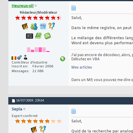
Heureux-oli
Rédacteur/Modérateur
Salut,
Dans le même registre, on peut 
Le mélange des différentes langu
Word est devenu plus performan
J'ai pas encore de décodeur, alors, 
Débutez en
VBA
Contrôleur d'industrie
Inscrit en
Février 2006
Mes articles
Messages
21 086
Dans un MP, vous pouvez me dire que 
16/07/2009,
23h34
Sepia
Expert confirmé
Salut,
Quid de la recherche par analog