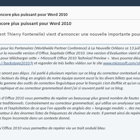
ncore plus puissant pour Word 2010
ncore plus puissant pour Word 2010
ment Thierry Fontenelle) vient d'annoncer une nouvelle importante pou
pour les Partenaires (Worldwide Partner Conference) à La Nouvelle Orléans ce 13 juil
la nouvelle version d’Office, baptisée Office 2010. Une version d’évaluation vient d’ê
its pour télécharger cette « Microsoft Office 2010 Technical Preview ». Vous pourrez déc
p://backstage2010.fr
et regarder de très belles vidéos sur le site
www.microsoft.com/of
 seront pas déçus. J’ai parlé à plusieurs reprises sur ce blog du correcteur contextue
lecteurs du blog en anglais de notre équipe auront aussi lu les divers billets que nous 
gamme des outils de correction linguistique pour le français s’est étoffée et qu’un c
aphique et au correcteur grammatical dont j’ai si souvent parlé sur ce blog.
ais d’Office 2010 vous permettra de repérer un beaucoup plus grand nombre de fautes
que traditionnels. Contrairement au correcteur grammatical, qui utilise un analyseur syn
ues et l’exploitation de ce que l’on appelle en anglais des « language models », des m
ilisateur à des énormes listes de fréquences de chaines de mots. Il permet ainsi de repér
 de façon incorrecte dans un contexte donné.
Office 2010 vous permettra de repérer via un trait ondulé bleu: