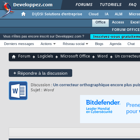
FORUMS
TUTORIELS
FAQ
DI/DSI Solutions d'entreprise
Cloud
IA
ALM
Micros
Office
Access
Excel
FORUM OFFICE
Vous n'êtes pas encore inscrit sur Developpez.com ?
Inscrivez-vous gratuitem
Derniers messages
Actions
Réseau social
Blogs
Agenda
Chat
Forum
Logiciels
Microsoft Office
Word
Un correcteu
+
Répondre à la discussion
Discussion :
Un correcteur orthographique encore plus pu
Sujet :
Word