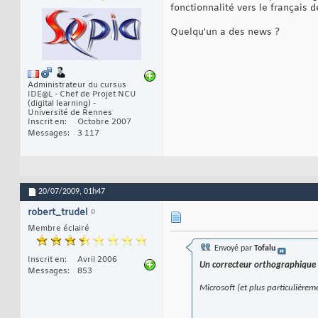
fonctionnalité vers le français 
Quelqu'un a des news ?
Administrateur du cursus
IDE@L - Chef de Projet NCU
(digital learning) -
Université de Rennes
Inscrit en
Octobre 2007
Messages
3 117
20/07/2009,
01h47
robert_trudel
Membre éclairé
Envoyé par
Tofalu
Inscrit en
Avril 2006
Un correcteur orthographique
Messages
853
Microsoft (et plus particulière