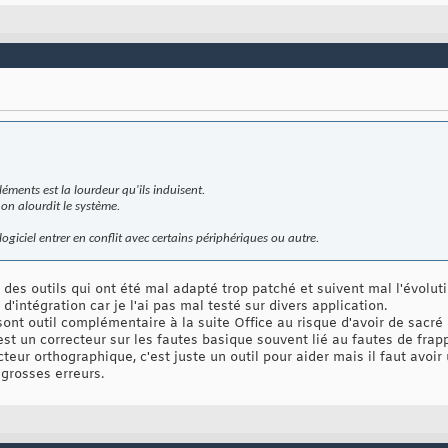
éments est la lourdeur qu'ils induisent.
on alourdit le système.
 logiciel entrer en conflit avec certains périphériques ou autre.
 des outils qui ont été mal adapté trop patché et suivent mal l'évoluti
 d'intégration car je l'ai pas mal testé sur divers application.
ir sont outil complémentaire à la suite Office au risque d'avoir de sacr
t un correcteur sur les fautes basique souvent lié au fautes de frapp
teur orthographique, c'est juste un outil pour aider mais il faut avoi
grosses erreurs.