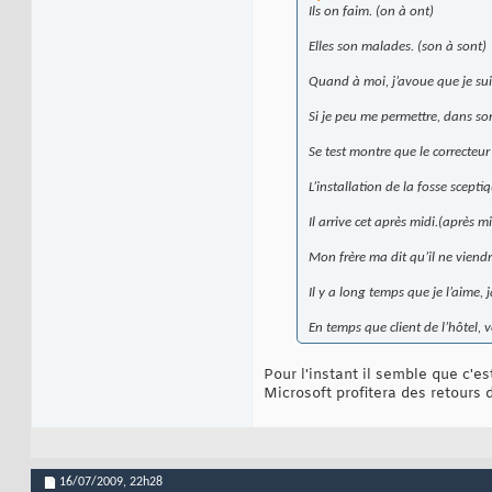
Ils on faim. (on à ont)
Elles son malades. (son à sont)
Quand à moi, j’avoue que je sui 
Si je peu me permettre, dans son 
Se test montre que le correcteur
L’installation de la fosse scept
Il arrive cet après midi.(après m
Mon frère ma dit qu’il ne viendr
Il y a long temps que je l’aime
En temps que client de l’hôtel, 
Pour l'instant il semble que c'es
Microsoft profitera des retours d
16/07/2009,
22h28