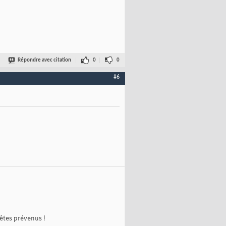
Répondre avec citation
0
0
#6
 êtes prévenus !