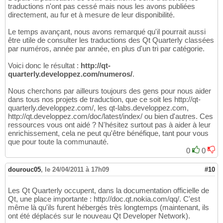
traductions n'ont pas cessé mais nous les avons publiées
directement, au fur et à mesure de leur disponibilité.
Le temps avançant, nous avons remarqué qu'il pourrait aussi
être utile de consulter les traductions des Qt Quarterly classées
par numéros, année par année, en plus d'un tri par catégorie.
Voici donc le résultat :
http://qt-
quarterly.developpez.com/numeros/
.
Nous cherchons par ailleurs toujours des gens pour nous aider
dans tous nos projets de traduction, que ce soit les http://qt-
quarterly.developpez.com/, les qt-labs.developpez.com,
http://qt.developpez.com/doc/latest/index/ ou bien d'autres. Ces
ressources vous ont aidé ? N'hésitez surtout pas à aider à leur
enrichissement, cela ne peut qu'être bénéfique, tant pour vous
que pour toute la communauté.
0
0
dourouc05
,
le 24/04/2011 à 17h09
#10
Les Qt Quarterly occupent, dans la documentation officielle de
Qt, une place importante : http://doc.qt.nokia.com/qq/. C'est
même là qu'ils furent hébergés très longtemps (maintenant, ils
ont été déplacés sur le nouveau Qt Developer Network).