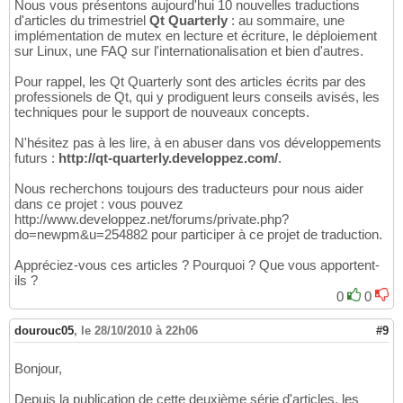
Nous vous présentons aujourd'hui 10 nouvelles traductions
d'articles du trimestriel
Qt Quarterly
: au sommaire, une
implémentation de mutex en lecture et écriture, le déploiement
sur Linux, une FAQ sur l'internationalisation et bien d'autres.
Pour rappel, les Qt Quarterly sont des articles écrits par des
professionels de Qt, qui y prodiguent leurs conseils avisés, les
techniques pour le support de nouveaux concepts.
N'hésitez pas à les lire, à en abuser dans vos développements
futurs :
http://qt-quarterly.developpez.com/
.
Nous recherchons toujours des traducteurs pour nous aider
dans ce projet : vous pouvez
http://www.developpez.net/forums/private.php?
do=newpm&u=254882 pour participer à ce projet de traduction.
Appréciez-vous ces articles ? Pourquoi ? Que vous apportent-
ils ?
0
0
dourouc05
,
le 28/10/2010 à 22h06
#9
Bonjour,
Depuis la publication de cette deuxième série d'articles, les