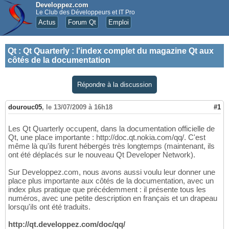
Developpez.com
Le Club des Développeurs et IT Pro
Actus
Forum Qt
Emploi
Qt
:
Qt Quarterly : l'index complet du magazine Qt aux
côtés de la documentation
Répondre à la discussion
dourouc05
,
le 13/07/2009 à 16h18
#1
Les Qt Quarterly occupent, dans la documentation officielle de
Qt, une place importante : http://doc.qt.nokia.com/qq/. C'est
même là qu'ils furent hébergés très longtemps (maintenant, ils
ont été déplacés sur le nouveau Qt Developer Network).
Sur Developpez.com, nous avons aussi voulu leur donner une
place plus importante aux côtés de la documentation, avec un
index plus pratique que précédemment : il présente tous les
numéros, avec une petite description en français et un drapeau
lorsqu'ils ont été traduits.
http://qt.developpez.com/doc/qq/