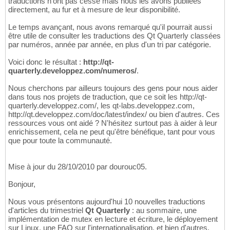
traductions n'ont pas cessé mais nous les avons publiées
directement, au fur et à mesure de leur disponibilité.
Le temps avançant, nous avons remarqué qu'il pourrait aussi
être utile de consulter les traductions des Qt Quarterly classées
par numéros, année par année, en plus d'un tri par catégorie.
Voici donc le résultat :
http://qt-
quarterly.developpez.com/numeros/
.
Nous cherchons par ailleurs toujours des gens pour nous aider
dans tous nos projets de traduction, que ce soit les http://qt-
quarterly.developpez.com/, les qt-labs.developpez.com,
http://qt.developpez.com/doc/latest/index/ ou bien d'autres. Ces
ressources vous ont aidé ? N'hésitez surtout pas à aider à leur
enrichissement, cela ne peut qu'être bénéfique, tant pour vous
que pour toute la communauté.
Mise à jour du 28/10/2010 par dourouc05.
Bonjour,
Nous vous présentons aujourd'hui 10 nouvelles traductions
d'articles du trimestriel
Qt Quarterly
: au sommaire, une
implémentation de mutex en lecture et écriture, le déployement
sur Linux, une FAQ sur l'internationalisation, et bien d'autres.