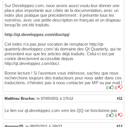
Sur Developpez.com, nous avons aussi voulu leur donner une
place plus importante aux côtés de la documentation, avec un
index plus pratique que précédemment : il présente tous les
numéros, avec une petite description en français et un drapeau
lorsqu'ils ont été traduits.
http://qt.developpez.com/doc/qq/
Cet index n'a pas pour vocation de remplacer http://qt-
quarterly.developpez.com/ du domaine des Qt Quarterly, qui ne
présentent eux que les articles déjà traduits. Celui-ci est par
contre directement accessible depuis
http://qt.developpez.com/doc/.
Bonne lecture ! Si l'aventure vous intéresse, sachez que nous
recherchons toujours des traducteurs pour nous aider dans ces
traductions, n'hésitez pas à nous contacter par MP ou par mail !
0
0
Matthieu Brucher
,
le 07/05/2011 à 17h12
#11
Le lien sur qt.developpez.com vers les QQ ne fonctionne pas
0
0
dourouc05
,
le 08/05/2011 à 18h53
#12