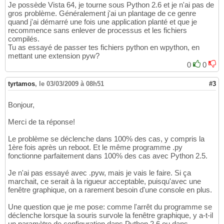
Je possède Vista 64, je tourne sous Python 2.6 et je n'ai pas de
gros problème. Généralement j'ai un plantage de ce genre
quand j'ai démarré une fois une application planté et que je
recommence sans enlever de processus et les fichiers
compilés.
Tu as essayé de passer tes fichiers python en wpython, en
mettant une extension pyw?
0
0
tyrtamos
,
le 03/03/2009 à 08h51
#3
Bonjour,
Merci de ta réponse!
Le problème se déclenche dans 100% des cas, y compris la
1ère fois après un reboot. Et le même programme .py
fonctionne parfaitement dans 100% des cas avec Python 2.5.
Je n'ai pas essayé avec .pyw, mais je vais le faire. Si ça
marchait, ce serait à la rigueur acceptable, puisqu'avec une
fenêtre graphique, on a rarement besoin d'une console en plus.
Une question que je me pose: comme l'arrêt du programme se
déclenche lorsque la souris survole la fenêtre graphique, y a-t-il
un paramètre de configuration dans Python 2.6 ou dans