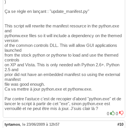
)
Ça se règle en lançant : "update_manifest.py"
This script will rewrite the manifest resource in the python.exe
and
pythonw.exe files so it will include a dependency on the themed
version
of the common controls DLL. This will allow GUI applications
launched
from the stock python or pythonw to load and use the themed
controls
on XP and Vista. This is only needed wih Python 2.6+. Python
2.5 and
prior did not have an embedded manifest so using the external
manifest
file was good enough.
Ca va mettre à jour python.exe et pythonw.exe.
Par contre l'astuce c'est de recopier d'abord "python.exe" et de
lancer le script à partir de cet "exe", sinon python.exe est
verrouillé et ne peut être mis à jour. J'suis clair là ?
0
0
tyrtamos
,
le 23/06/2009 à 12h57
#10