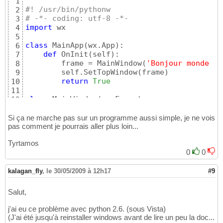
1
#! /usr/bin/pythonw
2
# -*- coding: utf-8 -*-
3
import
 wx

4
5
class
 MainApp
(
wx.App
)
:

6
def
 OnInit
(
self
)
:

7
        frame = MainWindow
(
'Bonjour monde !'
8
        self.SetTopWindow
(
frame
)
9
return
True
10
11
class
 MainWindow
(
wx.Frame
)
:

12
def
__init__
(
self, title
)
:

13
        wx.Frame.
__init__
(
self, 
None
, wx.ID_
14
Si ça ne marche pas sur un programme aussi simple, je ne vois
        self.Show
(
True
)
pas comment je pourrais aller plus loin...
15
16
Tyrtamos
if
__name__
 == 
"__main__"
: 

17
0
0
    app = MainApp
(
)
18
    app.MainLoop
(
)
19
kalagan_fly
,
le 30/05/2009 à 12h17
#9
Salut,
j'ai eu ce problème avec python 2.6. (sous Vista)
(J'ai été jusqu'à reinstaller windows avant de lire un peu la doc...