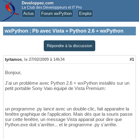
Developpez.com
Le Club des Développeurs et IT Pro
Actus
Forum wxPython
Emploi
wxPython
:
Pb avec Vista + Python 2.6 + wxPython
Répondre à la discussion
tyrtamos
,
le 27/02/2009 à 14h34
#1
Bonjour,
J'ai un problème avec Python 2.6 + wxPython installés sur un
petit portable Sony Vaio équipé de Vista Premium:
un programme .py lancé avec un double-clic, fait apparaitre la
fenêtre graphique de l'application. Mais dès que la souris passe
sur cette fenêtre, un message Vista apparait pour dire que
Python.exe doit s'arrêter... et le programme .py s'arrête.