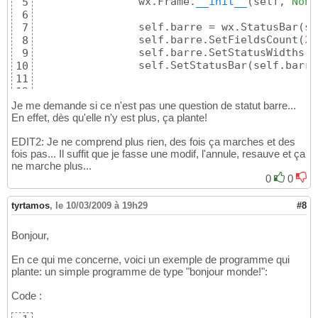
		wx.Frame.
__init__
(
self, 
None
5
6
		self.barre = wx.StatusBar
(
se
7
		self.barre.SetFieldsCount
(
2
)
8
		self.barre.SetStatusWidths
(
[
9
		self.SetStatusBar
(
self.barre
10
11
12
class
 ecuGUI
(
wx.App
)
:

13
Je me demande si ce n'est pas une question de statut barre...
def
 OnInit
(
self
)
:

14
En effet, dès qu'elle n'y est plus, ça plante!
		mainFrame = ecuMainFrame
(
)
15
EDIT2: Je ne comprend plus rien, des fois ça marches et des
		mainFrame.Show
(
)
16
fois pas... Il suffit que je fasse une modif, l'annule, resauve et ça
		self.SetTopWindow
(
mainFrame
)
17
ne marche plus...
return
True
18
0
0
19
app = ecuGUI
(
)
20
app.MainLoop
(
)
tyrtamos
21
,
le 10/03/2009 à 19h29
#8
Bonjour,
En ce qui me concerne, voici un exemple de programme qui
plante: un simple programme de type "bonjour monde!":
Code :