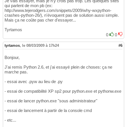
Je vais essayer, mais je n'y crois pas trop. Les quelques sites
qui parlent de mon pb (ex:
http://www.tejerodgers.com/snippets/2009/why-wxpython-
crashes-python-26/), n'évoquent pas de solution aussi simple.
Mais ça ne coûte pas cher d'essayer...
Tyrtamos
0
0
tyrtamos
,
le 08/03/2009 à 17h24
#6
Bonjour,
J'ai remis Python 2.6, et j'ai essayé plein de choses: ça ne
marche pas.
- essai avec .pyw au lieu de .py
- essai de compatibilité XP sp2 pour python.exe et pythonw.exe
- essai de lancer python.exe "sous administrateur"
- essai de lancement à partir de la console cmd
- etc...