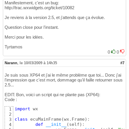
Manifestement, c'est un bug:
http://trac.wxwidgets.org/ticket/10082
Je reviens à la version 2.5, et j'attends que ça évolue.
Question close pour l'instant.
Merci pour les idées.
Tyrtamos
0
0
Narann
,
le 10/03/2009 à 14h35
#7
Je suis sous XP64 et j'ai le même problème que toi... Donc j'ai
l'impression que c'est mort, dommage qu'il faille retourner sous
2.5...
EDIT: Bon, voici un script qui ne plante pas (XP64):
Code :
import
 wx

1
2
class
 ecuMainFrame
(
wx.Frame
)
:

3
def
__init__
(
self
)
:

4