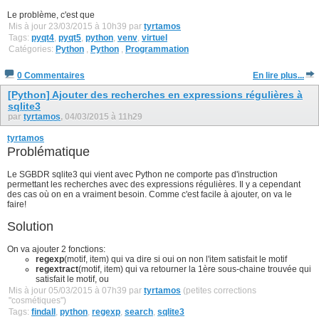
Le problème, c'est que
Mis à jour 23/03/2015 à 10h39 par
tyrtamos
Tags:
pyqt4
,
pyqt5
,
python
,
venv
,
virtuel
Catégories:
Python
,
Python
,
Programmation
0 Commentaires
En lire plus...
[Python] Ajouter des recherches en expressions régulières à
sqlite3
par
tyrtamos
, 04/03/2015 à 11h29
tyrtamos
Problématique
Le SGBDR sqlite3 qui vient avec Python ne comporte pas d'instruction
permettant les recherches avec des expressions régulières. Il y a cependant
des cas où on en a vraiment besoin. Comme c'est facile à ajouter, on va le
faire!
Solution
On va ajouter 2 fonctions:
regexp
(motif, item) qui va dire si oui on non l'item satisfait le motif
regextract
(motif, item) qui va retourner la 1ère sous-chaine trouvée qui
satisfait le motif, ou
Mis à jour 05/03/2015 à 07h39 par
tyrtamos
(petites corrections
"cosmétiques")
Tags:
findall
,
python
,
regexp
,
search
,
sqlite3