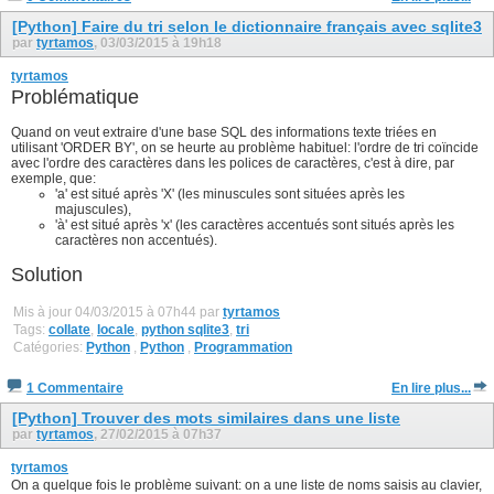
[Python] Faire du tri selon le dictionnaire français avec sqlite3
par
tyrtamos
, 03/03/2015 à 19h18
tyrtamos
Problématique
Quand on veut extraire d'une base SQL des informations texte triées en
utilisant 'ORDER BY', on se heurte au problème habituel: l'ordre de tri coïncide
avec l'ordre des caractères dans les polices de caractères, c'est à dire, par
exemple, que:
'a' est situé après 'X' (les minuscules sont situées après les
majuscules),
'à' est situé après 'x' (les caractères accentués sont situés après les
caractères non accentués).
Solution
Mis à jour 04/03/2015 à 07h44 par
tyrtamos
Tags:
collate
,
locale
,
python sqlite3
,
tri
Catégories:
Python
,
Python
,
Programmation
1 Commentaire
En lire plus...
[Python] Trouver des mots similaires dans une liste
par
tyrtamos
, 27/02/2015 à 07h37
tyrtamos
On a quelque fois le problème suivant: on a une liste de noms saisis au clavier,