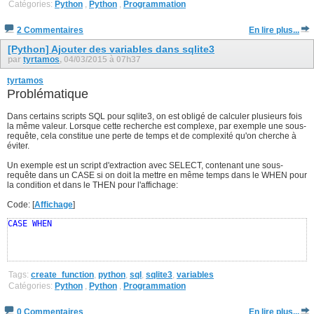
Catégories:
Python
,
Python
,
Programmation
2 Commentaires
En lire plus...
[Python] Ajouter des variables dans sqlite3
par
tyrtamos
, 04/03/2015 à 07h37
tyrtamos
Problématique
Dans certains scripts SQL pour sqlite3, on est obligé de calculer plusieurs fois
la même valeur. Lorsque cette recherche est complexe, par exemple une sous-
requête, cela constitue une perte de temps et de complexité qu'on cherche à
éviter.
Un exemple est un script d'extraction avec SELECT, contenant une sous-
requête dans un CASE si on doit la mettre en même temps dans le WHEN pour
la condition et dans le THEN pour l'affichage:
Code: [
Affichage
]
CASE
WHEN
Tags:
create_function
,
python
,
sql
,
sqlite3
,
variables
Catégories:
Python
,
Python
,
Programmation
0 Commentaires
En lire plus...