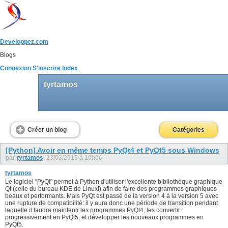
Developpez.com
Blogs
Connexion
S'inscrire
Index
tyrtamos
Créer un blog
Catégories
[Python] Avoir en même temps PyQt4 et PyQt5 sous Windows
par
tyrtamos
, 23/03/2015 à 10h06
tyrtamos
Le logiciel "PyQt" permet à Python d'utiliser l'excellente bibliothèque graphique
Qt (celle du bureau KDE de Linux!) afin de faire des programmes graphiques
beaux et performants. Mais PyQt est passé de la version 4 à la version 5 avec
une rupture de compatibilité: il y aura donc une période de transition pendant
laquelle il faudra maintenir les programmes PyQt4, les convertir
progressivement en PyQt5, et développer les nouveaux programmes en
PyQt5.