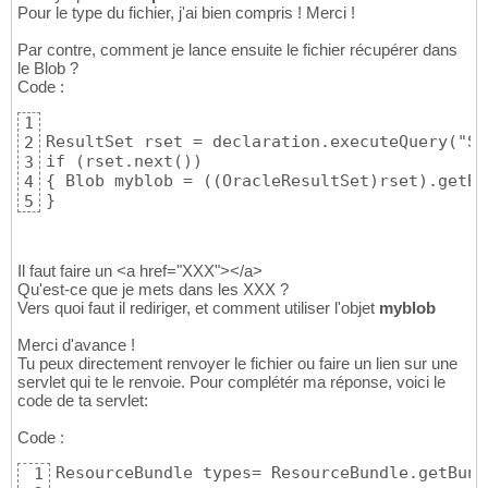
au=audio/basic

68
Pour le type du fichier, j'ai bien compris ! Merci !
snd=audio/basic

69
mid=audio/midi

70
Par contre, comment je lance ensuite le fichier récupérer dans
midi=audio/midi

71
le Blob ?
kar=audio/midi

72
Code :
mpga=audio/mpeg

73
mp2=audio/mpeg

74
1
mp3=audio/mpeg

75
ResultSet rset = declaration.executeQuery("SE
2
aif=audio/x-aiff

76
if (rset.next()) 

3
aiff=audio/x-aiff

77
{ Blob myblob = ((OracleResultSet)rset).getBL
4
aifc=audio/x-aiff

78
}
5
m3u=audio/x-mpegurl

79
ram=audio/x-pn-realaudio

80
rm=audio/x-pn-realaudio

81
Il faut faire un <a href="XXX"></a>
rpm=audio/x-pn-realaudio-plugin

82
Qu'est-ce que je mets dans les XXX ?
ra=audio/x-realaudio

83
Vers quoi faut il rediriger, et comment utiliser l'objet
myblob
wav=audio/x-wav

84
pdb=chemical/x-pdb

85
Merci d'avance !
xyz=chemical/x-xyz

86
Tu peux directement renvoyer le fichier ou faire un lien sur une
bmp=image/bmp

87
servlet qui te le renvoie. Pour complétér ma réponse, voici le
gif=image/gif

88
code de ta servlet:
ief=image/ief

89
jpeg=image/jpeg

90
Code :
jpg=image/jpeg

91
jpe=image/jpeg

ResourceBundle types= ResourceBundle.getBund
92
1