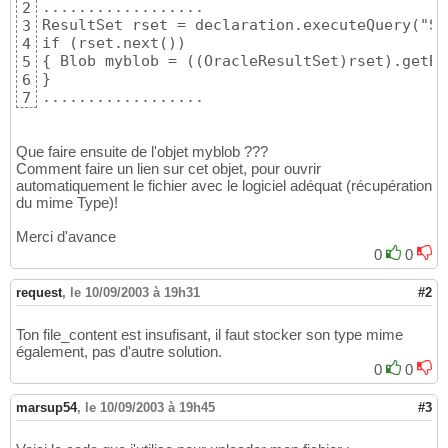
..................

2
ResultSet rset = declaration.executeQuery("SE
3
if (rset.next())

4
{ Blob myblob = ((OracleResultSet)rset).getBL
5
}

6
..................
7
Que faire ensuite de l'objet myblob ???
Comment faire un lien sur cet objet, pour ouvrir
automatiquement le fichier avec le logiciel adéquat (récupération
du mime Type)!
Merci d'avance
0
0
request
,
le 10/09/2003 à 19h31
#2
Ton file_content est insufisant, il faut stocker son type mime
également, pas d'autre solution.
0
0
marsup54
,
le 10/09/2003 à 19h45
#3