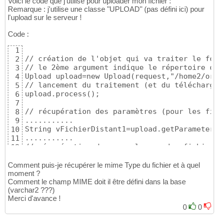
Voici le code que j'utilise pour uploader mon fichier :
Remarque : j'utilise une classe "UPLOAD" (pas défini ici) pour
l'upload sur le serveur !
Code :
1
// création de l'objet qui va traiter le for
2
// le 2ème argument indique le répertoire du
3
Upload upload=new Upload(request,"/home2/ora
4
// lancement du traitement (et du télécharge
5
upload.process();

6
7
// récupération des paramètres (pour les fic
8
...........

9
String vFichierDistant1=upload.getParameter(
10
...........

11
// récupération des noms locaux des fichiers
12
String vFichierLocal1=upload.getNameOnServer
13
14
Comment puis-je récupérer le mime Type du fichier et à quel
..................

moment ?
15
Comment le champ MIME doit il être défini dans la base
String file_path_distant = vFichierDistant1; 
16
(varchar2 ???)
String file_path_local = "/home2/oracle/uplo
17
Merci d'avance !
String file_name = sValeurNomFichier; 

18
0
0
19
// recherche de l'identifiant du nouvel enre
20