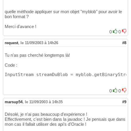
asc=text/plain

118
txt=text/plain

119
quelle méthode appliquer sur mon objet "myblob" pour avoir le
rtx=text/richtext

120
bon format ?
rtf=text/rtf

121
sgml=text/sgml

122
Merci d'avance !
sgm=text/sgm

123
0
0
tsv=text/tab-separated-values

124
wml=text/vnd.wap.xml

125
request
,
le 11/09/2003 à 14h26
#8
wmls=text/vnd.wap.wmlscript

126
etx=text/x-setext

127
xml=text/xml

128
Tu n'as pas cherché longtemps là!
xsl=text/xml

129
mpeg=video/mpeg

130
Code :
mpg=video/mpeg

131
InputStream streamDuBlob = myblob.getBinaryStrea
mpe=video/mpeg

132
qt=video/quicktime

133
mov=video/quicktime

134
0
0
mxu=video/vdn.mpegurl

135
avi=video/x-msvideo

136
movie=video/x-sgi-movie

137
marsup54
,
le 11/09/2003 à 14h35
#9
ice=xconference/x-cooltalk
138
Désolé, je n'ai pas beaucoup d'expérience !
Effectivement, c'est bien dans la javadoc ! Je pensais que dans
mon cas il fallait utiliser des api's d'Oracle !