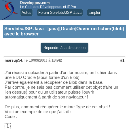
Developpez.com
Le Club des Développeurs et IT Pro
Actus
Forum Servlets/JSP Java
Emploi
Servlets/JSP Java
:
[java][Oracle]Ouvrir un fichier(blob)
avec le browser
Répondre à la discussion
marsup54
,
le 10/09/2003 à 18h42
#1
J'ai réussi à uploader à partir d'un formulaire, un fichier dans
une BDD Oracle (sous forme d'un Blob).
J'arrive également à récupérer ce Blob dans la base.
Par contre, je ne sais pas comment utiliser cet objet (faire un
lien dessus) pour qu'un utilisateur puisse l'ouvrir
automatiquement à partir de son navigateur !
De plus, comment récupérer le mime Type de cet objet !
Voici un exemple de ce que j'ai fait :
Code :
1