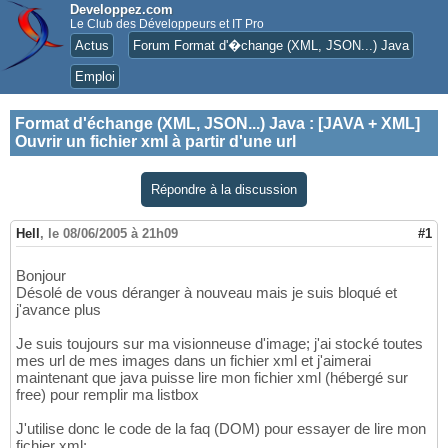
Developpez.com
Le Club des Développeurs et IT Pro
Actus
Forum Format d'�change (XML, JSON...) Java
Emploi
Format d'échange (XML, JSON...) Java
:
[JAVA + XML]
Ouvrir un fichier xml à partir d'une url
Répondre à la discussion
Hell
,
le 08/06/2005 à 21h09
#1
Bonjour
Désolé de vous déranger à nouveau mais je suis bloqué et
j'avance plus
Je suis toujours sur ma visionneuse d'image; j'ai stocké toutes
mes url de mes images dans un fichier xml et j'aimerai
maintenant que java puisse lire mon fichier xml (hébergé sur
free) pour remplir ma listbox
J'utilise donc le code de la faq (DOM) pour essayer de lire mon
fichier xml: