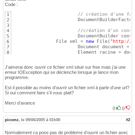
Code :
// création d'une fab
1
			DocumentBuilderFact
2
3
//création d'un const
4
			DocumentBuilder con
5
        	File xml = 
new
 File
(
"http://m
6
			Document document =
7
			Element racine = do
8
J'aimerai donc ouvrir ce fichier xml situé sur free mais j'ai une
erreur IOException qui se déclenche lorsque je lance mon
programme.
Est il possible au moins d'ouvrir un fichier xml à partir d'une url?
Si oui comment faire s'il vous plait?
Merci d'avance
0
0
picomz
,
le 09/06/2005 à 01h00
#2
Normalement ca pose pas de probleme d'ouvrir un fichier avec