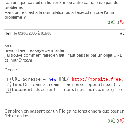
son url, que ca soit un fichier xml ou autre ca ne pose pas de
problème.
Par contre c'est à la compilation ou a l'execution que t'a un
problème ?
0
0
Hell
,
le 09/06/2005 à 01h06
#3
salut
merci d'avoir essayé de m'aider!
j'ai trouvé comment faire: en fait il faut passer par un objet URL
et InputStream:
Code :
URL adresse = 
new
 URL
(
"http://monsite.free.fr
1
InputStream stream = adresse.openStream
(
)
;

2
Document document = constructeur.parse
(
stream
3
Car sinon en passant par un File ça ne fonctionnera que pour un
fichier en local
0
0