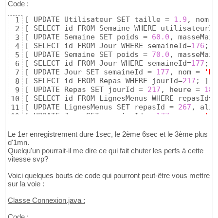
Code :
[
 UPDATE Utilisateur SET taille = 
1.9
, nom =
1
[
 SELECT id FROM Semaine WHERE utilisateurId
2
[
 UPDATE Semaine SET poids = 
60.0
, masseMaig
3
[
 SELECT id FROM Jour WHERE semaineId=
176
; 
]
4
[
 UPDATE Semaine SET poids = 
70.0
, masseMaig
5
[
 SELECT id FROM Jour WHERE semaineId=
177
; 
]
6
[
 UPDATE Jour SET semaineId = 
177
, nom = 
'Di
7
[
 SELECT id FROM Repas WHERE jourId=
217
; 
]
8
[
 UPDATE Repas SET jourId = 
217
, heure = 
18
,
9
[
 SELECT id FROM LignesMenus WHERE repasId=
2
10
[
 UPDATE LignesMenus SET repasId = 
267
, alim
11
[
 UPDATE Jour SET semaineId = 
177
, nom = 
'Je
12
[
 SELECT id FROM Repas WHERE jourId=
218
; 
]
13
[
 UPDATE Repas SET jourId = 
218
, heure = 
14
,
14
Le 1er enregistrement dure 1sec, le 2ème 6sec et le 3ème plus
[
 SELECT id FROM LignesMenus WHERE repasId=
2
d'1mn.
15
Quelqu'un pourrait-il me dire ce qui fait chuter les perfs à cette
[
 UPDATE LignesMenus SET repasId = 
268
, alim
16
vitesse svp?
[
 UPDATE Jour SET semaineId = 
177
, nom = 
'Lu
17
[
 SELECT id FROM Repas WHERE jourId=
219
; 
]
18
Voici quelques bouts de code qui pourront peut-être vous mettre
[
 UPDATE Repas SET jourId = 
219
, heure = 
20
,
19
sur la voie :
[
 SELECT id FROM LignesMenus WHERE repasId=
2
20
[
 UPDATE LignesMenus SET repasId = 
269
, alim
21
Classe Connexion.java :
[
 UPDATE Repas SET jourId = 
219
, heure = 
12
,
22
[
 SELECT id FROM LignesMenus WHERE repasId=
2
23
Code :