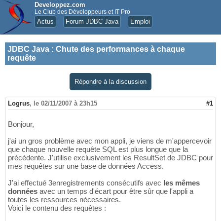
Developpez.com
Le Club des Développeurs et IT Pro
Actus
Forum JDBC Java
Emploi
JDBC Java
:
Chute des performances à chaque
requête
Répondre à la discussion
Logrus
,
le 02/11/2007 à 23h15
#1
Bonjour,
j'ai un gros problème avec mon appli, je viens de m'appercevoir
que chaque nouvelle requête SQL est plus longue que la
précédente. J'utilise exclusivement les ResultSet de JDBC pour
mes requêtes sur une base de données Access.
J'ai effectué 3enregistrements consécutifs avec
les mêmes
données
avec un temps d'écart pour être sûr que l'appli a
toutes les ressources nécessaires.
Voici le contenu des requêtes :