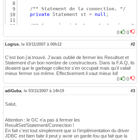
[
 SELECT id FROM LignesMenus WHERE repasId=
2
49
8
private
 Connexion
(
)
25
[
 UPDATE LignesMenus SET repasId = 
276
, alim
50
/** Statement de la connection. */
9
{
26
[
 UPDATE Semaine SET poids = 
70.0
, masseMaig
51
private
 Statement st = 
null
;

10
try
27
[
 SELECT id FROM Jour WHERE semaineId=
179
; 
]
52
11
{
28
[
 SELECT id FROM AlimentsInterdits WHERE uti
53
/** Connexion à la base de données. */
12
            cnx = DriverManager.getConnectio
29
[
 UPDATE AlimentsInterdits SET utilisateurId
54
private
 Connection con = 
null
;

13
}
0
0
30
[
 UPDATE AlimentsInterdits SET utilisateurId
55
14
catch
(
SQLException ex
)
31
// </editor-fold>
15
{
32
Logrus
,
le 03/11/2007 à 00h12
#2
16
            System.out.println
(
"Connexion éc
33
// <editor-fold defaultstate="collapsed
17
            ex.printStackTrace
(
)
;

34
C'est bon j'ai trouvé. J'avais oublié de fermer les Resultset et
18
}
35
Statement d'un bon nombre de constructeurs. Dans la F.A.Q, ils
/** Constructeur. */
19
}
36
disaient que le garbage collector s'en occupait mais qu'il valait
public
 InterfaceBd
(
)
20
37
mieux fermer soi même. Effectivement il vaut mieux lol!
{
21
/** Constructeur privé de la classe qui
38
0
0
}
22
private
synchronized
static
 Connexion g
39
23
{
40
adiGuba
,
le 03/11/2007 à 14h19
#3
/** Initialisation de la connexion. */
24
if
(
INSTANCE == 
null
)
41
private
void
 init
(
)
25
             INSTANCE = 
new
 Connexion
(
)
;

42
Salut,
{
26
return
 INSTANCE;

43
if
(
con == 
null
)
27
}
44
{
28
45
Attention : le GC n'a pas à fermer les
// Configuration du driver
29
// </editor-fold>              
46
ResultSet/Statement/Connection !
try
30
47
En fait c'est tout simplement que si l'implémentation du driver
{
31
// <editor-fold defaultstate="collapsed
48
JDBC est bien faite il peut y avoir un garde-fou qui fait que la
               Class.forName
(
"sun.jdbc.odbc
32
49