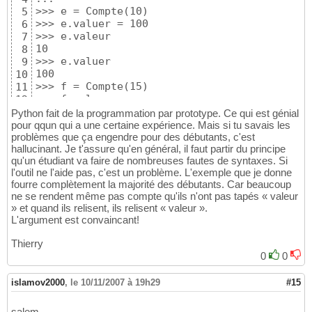
>>> e = Compte(10)

5
>>> e.valuer = 100

6
>>> e.valeur

7
10

8
>>> e.valuer

9
100

10
>>> f = Compte(15)

11
>>> f.valuer

12
Traceback (most recent call last):

13
Python fait de la programmation par prototype. Ce qui est génial
  File "<stdin>", line 1, in ?

14
pour qqun qui a une certaine expérience. Mais si tu savais les
AttributeError: Compte instance has no attri
problèmes que ça engendre pour des débutants, c'est
15
hallucinant. Je t'assure qu'en général, il faut partir du principe
16
qu'un étudiant va faire de nombreuses fautes de syntaxes. Si
l'outil ne l'aide pas, c'est un problème. L'exemple que je donne
fourre complètement la majorité des débutants. Car beaucoup
ne se rendent même pas compte qu'ils n'ont pas tapés « valeur
» et quand ils relisent, ils relisent « valeur ».
L'argument est convaincant!
Thierry
0
0
islamov2000
,
le 10/11/2007 à 19h29
#15
salem