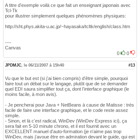
A titre d'exemple voilà ce que fait un enseignant japonais avec
Tcl-Tk
pour illustrer simplement quelques phénomènes physiques:
http://sht.phys.akita-u.ac.jp/~hayasaka/tcltk/english/class.htm
----
Canvas
0
0
JPDMJC
,
le 06/11/2007 à 15h40
#13
Vu que le but est (si j'ai bien compris) d'être simple, pourquoi
faire tout un débat sur le langage, plutôt que de se demander
quel EDI saura simplifier tout ça, dont l'interface graphique (le
moins facile, à mon avis).
- Je pencherai pour Java + NetBeans à cause de Matisse : très
facile de faire une interface graphique, et le code reste assez
simple.
- Sinon, et là c'est radical, WinDev (WinDev Express ici), ça
sera fait en 5-10 minute chrono, et il est fournit avec un
EXCELLENT manuel d'auto-formation (je n'aime pas trop
WinDev, mais j'avoue être en admiration devant le guide, qui est