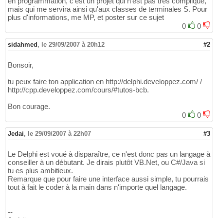
en programmation, c'est un projet qui n'est pas très compliqué,
mais qui me servira ainsi qu'aux classes de terminales S. Pour
plus d'informations, me MP, et poster sur ce sujet
0
0
sidahmed
,
le 29/09/2007 à 20h12
#2
Bonsoir,
tu peux faire ton application en http://delphi.developpez.com/ /
http://cpp.developpez.com/cours/#tutos-bcb.
Bon courage.
0
0
Jedai
,
le 29/09/2007 à 22h07
#3
Le Delphi est voué à disparaître, ce n'est donc pas un langage à
conseiller à un débutant. Je dirais plutôt VB.Net, ou C#/Java si
tu es plus ambitieux.
Remarque que pour faire une interface aussi simple, tu pourrais
tout à fait le coder à la main dans n'importe quel langage.
--