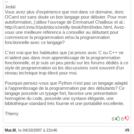
--
Jedaï
Vous avez plus d'expérience que moi dans ce domaine, donc
OCaml est sans doute un bon langage pour débuter. Pour mon
autoformation, j'utilise l'ouvrage de Emmanuel Chailloux et al.:
http://caml.inria.fr/pub/docs/oreilly-book/html/index.html. Avez-
vous une meilleure référence à conseiller au débutant pour
commencer la programmation et/ou la programmation
fonctionnelle avec ce langage?
C'est vrai que les habitudes que j'ai prises avec C ou C++ ne
m'aident pas dans mon apprentissage de la programmation
fonctionnelle, et je suis un peu perdu sur les forums dédiés à ce
style de programmation où les discussions sont souvent d'un
niveau technique trop élevé pour moi.
Pourquoi pensez-vous que Python n'est pas un langage adapté
à l'apprentissage de la programmation par des débutants? Ce
langage possède un typage fort, favorise une présentation
homogène du code, possède une syntaxe élégante, une
bibliothèque standard très fournie et une portabilité excellente.
Thierry
0
0
Mat.M
,
le 04/10/2007 à 21h46
#9