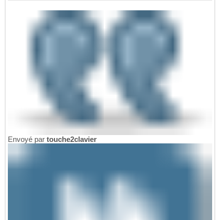
Envoyé par
touche2clavier