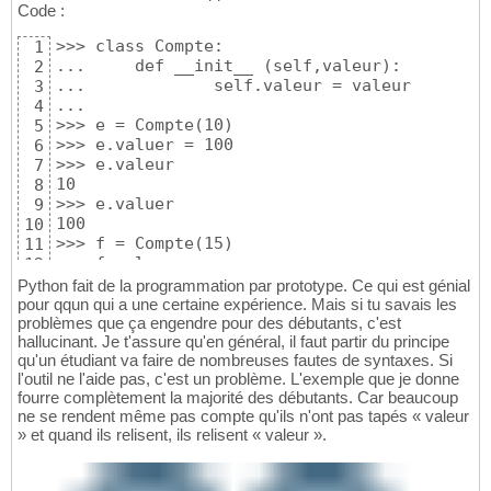
Code :
>>> class Compte:

1
...     def __init__ (self,valeur):

2
...             self.valeur = valeur

3
... 

4
>>> e = Compte(10)

5
>>> e.valuer = 100

6
>>> e.valeur

7
10

8
>>> e.valuer

9
100

10
>>> f = Compte(15)

11
>>> f.valuer

12
Traceback (most recent call last):

13
Python fait de la programmation par prototype. Ce qui est génial
  File "<stdin>", line 1, in ?

14
pour qqun qui a une certaine expérience. Mais si tu savais les
AttributeError: Compte instance has no attri
problèmes que ça engendre pour des débutants, c'est
15
hallucinant. Je t'assure qu'en général, il faut partir du principe
16
qu'un étudiant va faire de nombreuses fautes de syntaxes. Si
l'outil ne l'aide pas, c'est un problème. L'exemple que je donne
fourre complètement la majorité des débutants. Car beaucoup
ne se rendent même pas compte qu'ils n'ont pas tapés « valeur
» et quand ils relisent, ils relisent « valeur ».