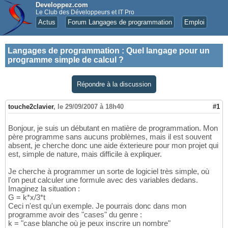
Developpez.com
Le Club des Développeurs et IT Pro
Actus
Forum Langages de programmation
Emploi
Langages de programmation
:
Quel langage pour un
programme simple de calcul ?
Répondre à la discussion
touche2clavier
,
le 29/09/2007 à 18h40
#1
Bonjour, je suis un débutant en matière de programmation. Mon
père programme sans aucuns problèmes, mais il est souvent
absent, je cherche donc une aide éxterieure pour mon projet qui
est, simple de nature, mais difficile à expliquer.
Je cherche à programmer un sorte de logiciel très simple, où
l'on peut calculer une formule avec des variables dedans.
Imaginez la situation :
G = k*x/3*t
Ceci n'est qu'un exemple. Je pourrais donc dans mon
programme avoir des "cases" du genre :
k = "case blanche où je peux inscrire un nombre"